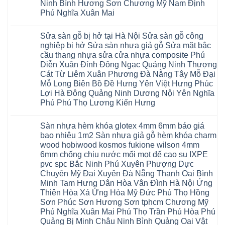
Biên
hoài
Ninh Bình Hương Sơn Chương Mỹ Nam Định
Yên
công
Hải
đức
Lập
Phú Nghĩa Xuân Mai
nghiệp
Dương
đan
Thanh
tại
Hải
phượng
Sơn
Không
Hà
Phòng
tphcm
Phù
có
Nội
Bắc
thanh
Sửa sàn gỗ bị hở tại Hà Nội Sửa sàn gỗ công
Ninh
bình
Sửa
Ninh
oai
hưng
luận
nghiệp bị hở Sửa sàn nhựa giả gỗ Sửa mặt bậc
sàn
Gia
ứng
yên
ở
nhựa
Lâm
cầu thang nhựa sửa cửa nhựa composite Phú
hòa
Lâm
Sửa
giả
Hà
long
Thao
chữa
Diễn Xuân Đỉnh Đông Ngạc Quảng Ninh Thượng
gỗ
Nam
biên
Tam
sàn
Sửa
Hà
Cát Từ Liêm Xuân Phương Đà Nẵng Tây Mỗ Đại
sài
Nông
gỗ
mặt
Nội
gòn
hải
tại
Mỗ Long Biên Bồ Đề Hưng Yên Việt Hưng Phúc
bậc
Hưng
đông
phòng
Hà
cầu
Lợi Hà Đông Quảng Ninh Dương Nội Yên Nghĩa
Yên
anh
Thanh
Nội
thang
Đông
sóc
Thủy
Sửa
Phú Phú Thọ Lương Kiến Hưng
nhựa
Anh
sơn
Tân
sàn
sửa
Quảng
gia
Không
Sơn
gỗ
cửa
Ninh
lâm
có
công
nhựa
Sàn nhựa hèm khóa glotex 4mm 6mm báo giá
Nam
đà
bình
nghiệp
composite
Định
nẵng
luận
tại
bao nhiêu 1m2 Sàn nhựa giả gỗ hèm khóa charm
Phúc
Sóc
ở
thanh
Hà
Thọ
wood hobiwood kosmos fukione wilson 4mm
Sơn
Sửa
xuân
Nội
Phúc
Ninh
sàn
cầu
Sửa
6mm chống chịu nước mối mọt đế cao su IXPE
Lộc
Bình
gỗ
giấy
sàn
Hát
pvc spc Bắc Ninh Phú Xuyên Phượng Dực
Thái
bị
hoành
nhựa
Môn
Bình
hở
bồ
Chuyên Mỹ Đại Xuyên Đà Nẵng Thanh Oai Bình
giả
Sài
Vĩnh
tại
hạ
gỗ
Gòn
Minh Tam Hưng Dân Hòa Vân Đình Hà Nội Ứng
Phúc
Hà
long
Sửa
Thạch
Tây
Nội
ninh
Thiên Hòa Xá Ứng Hòa Mỹ Đức Phú Thọ Hồng
mặt
Thất
Hồ
Sửa
giang
bậc
Sơn Phúc Sơn Hương Sơn tphcm Chương Mỹ
Hạ
Thanh
sàn
hoàng
cầu
Bằng
Hóa
gỗ
Phú Nghĩa Xuân Mai Phú Thọ Trần Phú Hòa Phú
mai
thang
Tây
Đống
công
quảng
nhựa
Quảng Bị Minh Châu Ninh Bình Quảng Oai Vật
Phương
Đa
nghiệp
ninh