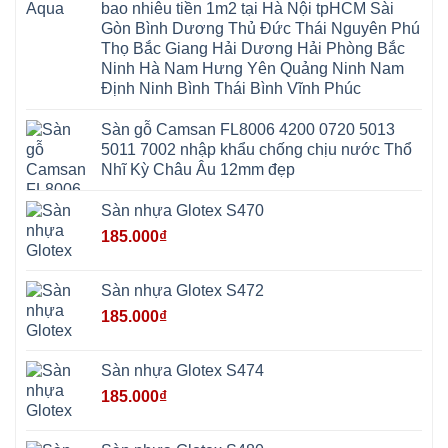
Chương
Hà
Hà
bao nhiêu tiền 1m2 tại Hà Nội tpHCM Sài
Mỹ
Nội
Nam
Gòn Bình Dương Thủ Đức Thái Nguyên Phú
Nam
Ứng
Đa
Định
Thiên
Phúc
Thọ Bắc Giang Hải Dương Hải Phòng Bắc
Phú
Hòa
Nội
Nghĩa
Ninh Hà Nam Hưng Yên Quảng Ninh Nam
Xá
Bài
Xuân
Ứng
Bắc
Định Ninh Bình Thái Bình Vĩnh Phúc
Mai
Hòa
Ninh
Mỹ
Trung
Đức
Giã
Sàn gỗ Camsan FL8006 4200 0720 5013
Phú
Kim
5011 7002 nhập khẩu chống chịu nước Thổ
Thọ
Anh
Hồng
Nhĩ Kỳ Châu Âu 12mm đẹp
Sơn
Phúc
Sơn
Sàn nhựa Glotex S470
Hương
Sơn
185.000
₫
tphcm
Chương
Mỹ
Phú
Sàn nhựa Glotex S472
Nghĩa
Xuân
185.000
₫
Mai
Phú
Thọ
Trần
Sàn nhựa Glotex S474
Phú
Hòa
185.000
₫
Phú
Quảng
Bị
Minh
Châu