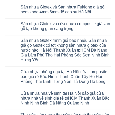
Giá
đế
Không
Thanh
wood
giá
sàn
cao
có
Xuân
giả
thợ
Sàn nhựa Glotex và Sàn nhựa Fukione giả gỗ
nhựa
su
bình
Thanh
gỗ
Sửa
Hobiwood
có
luận
hèm khóa 4mm 6mm đế cao su Hà Nội
Trì
hèm
sàn
4mm
ở
hèm
Bắc
khóa
nhựa
6mm
Sàn
khóa
Không
Ninh
có
bao
đế
nhựa
thông
có
Cầu
thị
nhiêu
Sàn nhựa Glotex và cửa nhựa composite giả vân
cao
Hobiwood
minh
bình
Giấy
trường
1m2
su
4mm
chống
luận
gỗ tạo không gian sang trọng
Tây
rộng
tại
Hà
6mm
ở
cong
Hồ
lớn
tphcm
Nội
giả
Sàn
vênh
Không
Hưng
nhiều
Bình
tpHCM
gỗ
nhựa
co
có
Yên
khách
Dương
Sàn nhựa Glotex 4mm giá bao nhiêu Sàn nhựa
Quảng
hèm
Glotex
ngót
bình
TpHCM
hàng
Đà
Ninh
khóa
và
Gia
luận
giả gỗ Glotex có tốt không sàn nhựa glotex của
Bình
quan
Nẵng
Nghệ
uy
Sàn
ở
Lâm
Dương
tâm
Khánh
nước nào Hà Nội Thanh Xuân tpHCM Đà Nẵng
An
tín
nhựa
Sàn
Thanh
Huế
Hòa
Bắc
hàng
Fukione
nhựa
Xuân
Gia Lâm Phú Thọ Hải Phòng Sóc Sơn Ninh Bình
Cần
Hải
Ninh
đầu
giả
Glotex
Hà
Thơ
Phòng
Hưng Yên
Tuyên
đã
gỗ
và
Nội
Đà
Lâm
Quang
được
hèm
cửa
Hoài
Nẵng
Không
Đồng
Thái
khẳng
khóa
nhựa
Đức
Mỹ
có
Hưng
Nguyên
định
4mm
composite
Từ
Cửa nhựa phòng ngủ tại Hà Nội cửa composite
Đức
bình
Yên
tại
6mm
giả
Liêm
Hoài
luận
Nghệ
báo giá rẻ Bắc Ninh Thanh Xuân Tây Hồ Hải
Việt
đế
vân
Đan
Đức
ở
An
Nam
cao
gỗ
Phượng
Phòng Thái Bình Hưng Yên Hà Đông Hạ Long
Ninh
Sàn
Quảng
su
tạo
Hưng
Giang
nhựa
Ninh
Không
Hà
không
Yên
Hải
Glotex
Phú
có
Nội
gian
Ninh
Phòng
4mm
Thọ
Cửa nhựa nhà vệ sinh tại Hà Nội báo giá cửa
bình
sang
Bình
Tứ
giá
Bắc
luận
trọng
Hải
nhựa nhà vệ sinh giá rẻ tpHCM Thanh Xuân Bắc
Kỳ
bao
Ninh
ở
Phòng
Đan
nhiêu
Ninh Ninh Bình Đà Nẵng Quảng Ninh
Tuyên
Cửa
Phượng
Sàn
Quang
nhựa
Gia
nhựa
Không
phòng
Lộc
giả
có
ngủ
Thợ sửa sàn nhựa thợ sửa sàn nhà thợ sửa sàn