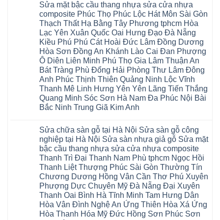
su
Sửa mặt bậc cầu thang nhựa sửa cửa nhựa
sàn
Sửa
Ziccos
IXPE
nhựa
sàn
Flortex
composite Phúc Thọ Phúc Lộc Hát Môn Sài Gòn
Hưng
giả
gỗ
Wilson
Yên
Thạch Thất Hạ Bằng Tây Phương tphcm Hòa
gỗ
bị
black
Sài
cong
cong
Hobi
Lạc Yên Xuân Quốc Oai Hưng Đạo Đà Nẵng
Gòn
vênh
vênh
wood
Ân
Kiều Phú Phú Cát Hoài Đức Lâm Đồng Dương
Sửa
tại
Glotex
Thi
mặt
Hà
Hòa Sơn Đồng An Khánh Lào Cai Đan Phượng
Kosmos
Hoàng
bậc
Nội
Hobi
Mai
Ô Diên Liên Minh Phú Thọ Gia Lâm Thuận An
cầu
Sửa
wood
Mỹ
thang
sàn
Bát Tràng Phù Đổng Hải Phòng Thư Lâm Đông
Charm
Hào
nhựa
gỗ
wood
Tiên
Anh Phúc Thịnh Thiên Quảng Ninh Lộc Vĩnh
sửa
công
đế
Lữ
cửa
Thanh Mê Linh Hưng Yên Yên Lãng Tiến Thắng
nghiệp
cao
Từ
nhựa
tại
su
Quang Minh Sóc Sơn Hà Nam Đa Phúc Nội Bài
Liêm
composite
Hà
IXPE
Phù
tpHCM
Bắc Ninh Trung Giã Kim Anh
Nội
Phú
Cừ
Sài
Sửa
Thọ
Yên
Không
Gòn
sàn
Việt
Mỹ
có
Hoài
nhựa
Trì
Sửa chữa sàn gỗ tại Hà Nội Sửa sàn gỗ công
Thanh
bình
Đức
giả
Thanh
Xuân
luận
Bình
nghiệp tại Hà Nội Sửa sàn nhựa giả gỗ Sửa mặt
gỗ
Xuân
Kim
ở
Dương
cong
Đoan
bậc cầu thang nhựa sửa cửa nhựa composite
Động
Sửa
Thủ
vênh
Hùng
Văn
chữa
Thanh Trì Đại Thanh Nam Phù tphcm Ngọc Hồi
Đức
Sửa
Thanh
Giang
sàn
Thanh
mặt
Ba
Thanh Liệt Thượng Phúc Sài Gòn Thường Tín
Cầu
gỗ
Xuân
bậc
Cầu
Giấy
bị
Chương Dương Hồng Vân Cần Thơ Phú Xuyên
Thái
cầu
Giấy
Văn
phồng
Nguyên
thang
Hạ
Phượng Dực Chuyên Mỹ Đà Nẵng Đại Xuyên
Lâm
tại
Phú
nhựa
Hòa
tphcm
Hà
Thanh Oai Bình Hà Tĩnh Minh Tam Hưng Dân
Thọ
sửa
Cẩm
Khoái
Nội
Bắc
cửa
Hòa Vân Đình Nghệ An Ứng Thiên Hòa Xá Ứng
Khê
Châu
Sửa
Giang
nhựa
Tây
sàn
Hòa Thanh Hóa Mỹ Đức Hồng Sơn Phúc Sơn
Long
composite
Hồ
gỗ