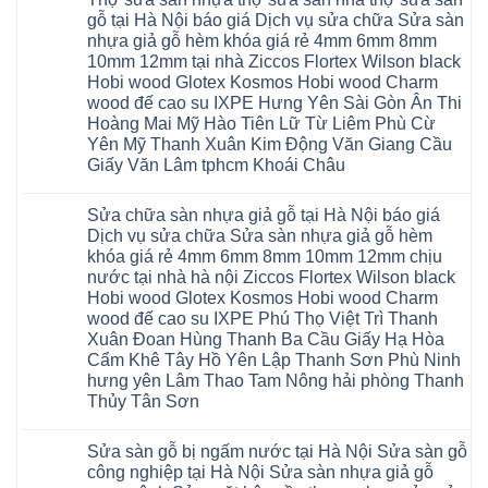
Quảng
gỗ
bình
tại
Ninh
Glotex
luận
gỗ tại Hà Nội báo giá Dịch vụ sửa chữa Sửa sàn
Hà
ở
Thanh
có
Nội
nhựa giả gỗ hèm khóa giá rẻ 4mm 6mm 8mm
Cửa
Miện
tốt
cửa
nhựa
Nghệ
không
10mm 12mm tại nhà Ziccos Flortex Wilson black
composite
nhà
An
sàn
báo
Hobi wood Glotex Kosmos Hobi wood Charm
vệ
Thanh
nhựa
giá
sinh
Hà
glotex
wood đế cao su IXPE Hưng Yên Sài Gòn Ân Thi
rẻ
tại
Ninh
của
Bắc
Hoàng Mai Mỹ Hào Tiên Lữ Từ Liêm Phù Cừ
Hà
Bình
nước
Ninh
Nội
Thái
nào
Yên Mỹ Thanh Xuân Kim Động Văn Giang Cầu
Thanh
báo
Bình
Hà
Xuân
Giấy Văn Lâm tphcm Khoái Châu
giá
Thanh
Nội
Tây
cửa
Hóa
Thanh
Không
Hồ
nhựa
Quỳnh
Xuân
có
Hải
nhà
Phụ
tpHCM
Sửa chữa sàn nhựa giả gỗ tại Hà Nội báo giá
bình
Phòng
vệ
Phú
Đà
luận
Thái
Dịch vụ sửa chữa Sửa sàn nhựa giả gỗ hèm
sinh
Thọ
Nẵng
ở
Bình
giá
khóa giá rẻ 4mm 6mm 8mm 10mm 12mm chịu
Lào
Gia
Thợ
Hưng
rẻ
Cai
Lâm
sửa
nước tại nhà hà nội Ziccos Flortex Wilson black
Yên
tpHCM
Tuyên
Phú
sàn
Hà
Hobi wood Glotex Kosmos Hobi wood Charm
Thanh
Quang
Thọ
nhựa
Đông
Xuân
Hải
thợ
wood đế cao su IXPE Phú Thọ Việt Trì Thanh
Hạ
Bắc
Phòng
sửa
Long
Xuân Đoan Hùng Thanh Ba Cầu Giấy Hạ Hòa
Ninh
Sóc
sàn
Ninh
Sơn
nhà
Cẩm Khê Tây Hồ Yên Lập Thanh Sơn Phù Ninh
Bình
Ninh
thợ
hưng yên Lâm Thao Tam Nông hải phòng Thanh
Đà
Bình
sửa
Nẵng
Hưng
sàn
Thủy Tân Sơn
Quảng
Yên
gỗ
Ninh
Không
tại
có
Hà
Sửa sàn gỗ bị ngấm nước tại Hà Nội Sửa sàn gỗ
bình
Nội
luận
báo
công nghiệp tại Hà Nội Sửa sàn nhựa giả gỗ
ở
giá