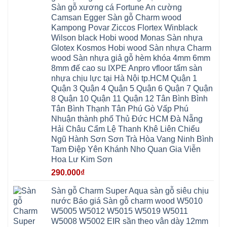
Mỗ
từ
Đại
6mm
Gia
Sàn gỗ xương cá Fortune An cường
Đại
liêm
Xuyên
chống
Lâm
Mỗ
Camsan Egger Sàn gỗ Charm wood
Thanh
chịu
Thuận
Long
Oai
nước
An
Kampong Povar Ziccos Flortex Winblack
Biên
Bình
mối
Bát
Bồ
Hà
Wilson black Hobi wood Monas Sàn nhựa
mọt
Tràng
Đề
Tĩnh
đế
Phù
Glotex Kosmos Hobi wood Sàn nhựa Charm
Hưng
Minh
cao
Đổng
Yên
Tam
wood Sàn nhựa giả gỗ hèm khóa 4mm 6mm
su
Hải
Việt
Hưng
IXPE
Phòng
8mm đế cao su IXPE Anpro vfloor tấm sàn
Hưng
Dân
pvc
Thư
Phúc
Hòa
nhựa chịu lực tại Hà Nội tp.HCM Quận 1
spc
Lâm
Lợi
Vân
Bắc
Đông
Quận 3 Quận 4 Quận 5 Quận 6 Quận 7 Quận
Hà
Đình
Ninh
Anh
Đông
Nghệ
8 Quận 10 Quận 11 Quận 12 Tân Bình Bình
Phú
Phúc
Quảng
An
Xuyên
Thịnh
Ninh
Tân Bình Thạnh Tân Phú Gò Vấp Phú
Ứng
Phượng
Thiên
Dương
Thiên
Dực
Nhuận thành phố Thủ Đức HCM Đà Nẵng
Quảng
Nội
Hòa
Chuyên
Ninh
Yên
Hải Châu Cẩm Lệ Thanh Khê Liên Chiểu
Xá
Mỹ
Lộc
Nghĩa
Ứng
Đại
Vĩnh
Ngũ Hành Sơn Sơn Trà Hòa Vang Ninh Bình
Phú
Hòa
Xuyên
Thanh
Phú
Tam Điệp Yên Khánh Nho Quan Gia Viễn
Thanh
Đà
Mê
Thọ
Hóa
Nẵng
Linh
Hoa Lư Kim Sơn
Lương
Mỹ
Thanh
Hưng
Kiến
Đức
Oai
Yên
290.000
₫
Hưng
Hồng
Bình
Yên
Sơn
Minh
Lãng
Phúc
Sàn gỗ Charm Super Aqua sàn gỗ siêu chịu
Tam
Tiến
Sơn
Hưng
Thắng
nước Báo giá Sàn gỗ charm wood W5010
Ninh
Dân
Quang
Bình
Hòa
W5005 W5012 W5015 W5019 W5011
Minh
Hương
Vân
Sóc
W5008 W5002 EIR sần theo vân dày 12mm
Sơn
Đình
Sơn