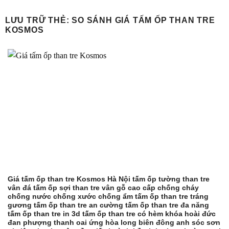
Bỏ
qua
LƯU TRỮ THẺ:
SO SÁNH GIÁ TẤM ỐP THAN TRE
KOSMOS
nội
dung
Giá tấm ốp than tre Kosmos Hà Nội tấm ốp tường than tre
vân đá tấm ốp sợi than tre vân gỗ cao cấp chống cháy
chống nước chống xước chống ẩm tấm ốp than tre tráng
gương tấm ốp than tre an cường tấm ốp than tre đa năng
tấm ốp than tre in 3d tấm ốp than tre có hèm khóa hoài đức
đan phượng thanh oai ứng hòa long biên đông anh sóc sơn