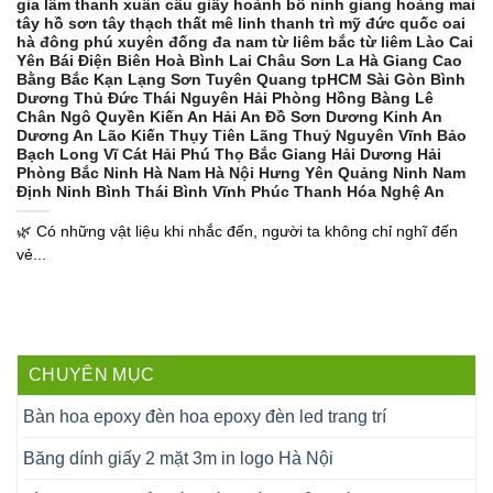
gia lâm thanh xuân cầu giấy hoành bồ ninh giang hoàng mai
tây hồ sơn tây thạch thất mê linh thanh trì mỹ đức quốc oai
hà đông phú xuyên đống đa nam từ liêm bắc từ liêm Lào Cai
Yên Bái Điện Biên Hoà Bình Lai Châu Sơn La Hà Giang Cao
Bằng Bắc Kạn Lạng Sơn Tuyên Quang tpHCM Sài Gòn Bình
Dương Thủ Đức Thái Nguyên Hải Phòng Hồng Bàng Lê
Chân Ngô Quyền Kiến An Hải An Đồ Sơn Dương Kinh An
Dương An Lão Kiến Thụy Tiên Lãng Thuỷ Nguyên Vĩnh Bảo
Bạch Long Vĩ Cát Hải Phú Thọ Bắc Giang Hải Dương Hải
Phòng Bắc Ninh Hà Nam Hà Nội Hưng Yên Quảng Ninh Nam
Định Ninh Bình Thái Bình Vĩnh Phúc Thanh Hóa Nghệ An
🌿 Có những vật liệu khi nhắc đến, người ta không chỉ nghĩ đến
vẻ...
CHUYÊN MỤC
Bàn hoa epoxy đèn hoa epoxy đèn led trang trí
Băng dính giấy 2 mặt 3m in logo Hà Nội