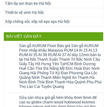
Tấm ốp sợi than tre Hà Nội
Thiết bị vệ sinh Hà Nội
Xốp chống sốc xốp nổ eps xps Hà Nội
BÀI VIẾT GẦN ĐÂY
Sàn gỗ AURUM Floor Báo giá Sàn gỗ AURUM
Floor nhập khẩu Malaysia RUM 14 AI 15 AI 13
RUM AI 35 AI 36 RUM AI 37 AI dày 12mm bản to
tại Hà Nội Thanh Xuân Thanh Trì Bắc Ninh Cầu
Giấy Tây Hồ Hưng Yên TpHCM Bình Dương
Huế Cần Thơ Đà Nẵng Mỹ Đức Hoài Đức Ninh
Giang Hải Phòng Tứ Kỳ Đan Phượng Gia Lộc
Quảng Ninh Thanh Miện Nghệ An Thanh Hà
Ninh Bình Thái Bình Thanh Hóa Quỳnh Phụ Phú
Thọ Lào Cai Tuyên Quang
Không
có
Sửa sàn nhựa giả gỗ hèm khóa 4mm 6mm đế
bình
luận
cao su glotex charm wood hobiwood kosmos
ở
fukione wilson mikado 4mm 6mm báo giá thợ
Sàn