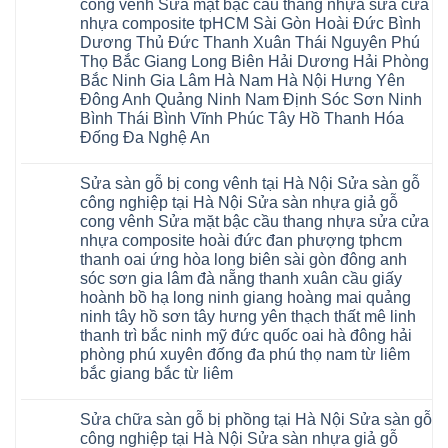
cong vênh Sửa mặt bậc cầu thang nhựa sửa cửa
Sửa
Dịch
chữa
nhựa composite tpHCM Sài Gòn Hoài Đức Bình
vụ
sàn
sửa
Dương Thủ Đức Thanh Xuân Thái Nguyên Phú
nhựa
chữa
giả
Thọ Bắc Giang Long Biên Hải Dương Hải Phòng
Sửa
gỗ
sàn
Bắc Ninh Gia Lâm Hà Nam Hà Nội Hưng Yên
tại
nhựa
Hà
Đông Anh Quảng Ninh Nam Định Sóc Sơn Ninh
giả
Nội
gỗ
Bình Thái Bình Vĩnh Phúc Tây Hồ Thanh Hóa
báo
hèm
giá
Đống Đa Nghệ An
khóa
Dịch
giá
Không
vụ
rẻ
có
sửa
4mm
Sửa sàn gỗ bị cong vênh tại Hà Nội Sửa sàn gỗ
bình
chữa
6mm
luận
Sửa
công nghiệp tại Hà Nội Sửa sàn nhựa giả gỗ
8mm
ở
sàn
10mm
cong vênh Sửa mặt bậc cầu thang nhựa sửa cửa
Sửa
nhựa
12mm
sàn
nhựa composite hoài đức đan phượng tphcm
giả
tại
gỗ
gỗ
nhà
thanh oai ứng hòa long biên sài gòn đông anh
bị
hèm
Ziccos
ngấm
sóc sơn gia lâm đà nẵng thanh xuân cầu giấy
khóa
Flortex
nước
giá
Wilson
hoành bồ hạ long ninh giang hoàng mai quảng
tại
rẻ
black
Hà
ninh tây hồ sơn tây hưng yên thạch thất mê linh
4mm
Hobi
Nội
6mm
thanh trì bắc ninh mỹ đức quốc oai hà đông hải
wood
Sửa
8mm
Glotex
sàn
phòng phú xuyên đống đa phú thọ nam từ liêm
10mm
Kosmos
gỗ
12mm
bắc giang bắc từ liêm
Hobi
công
chịu
wood
nghiệp
Không
nước
Charm
tại
có
tại
wood
Hà
Sửa chữa sàn gỗ bị phồng tại Hà Nội Sửa sàn gỗ
bình
nhà
đế
Nội
luận
hà
công nghiệp tại Hà Nội Sửa sàn nhựa giả gỗ
cao
Sửa
ở
nội