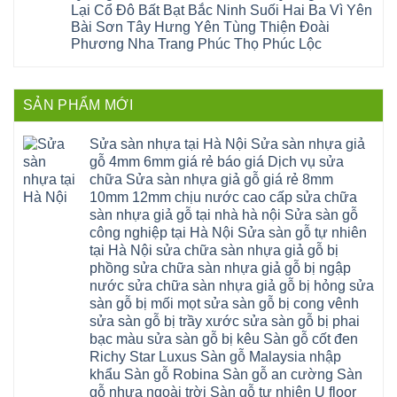
sửa
tphcm
Nghệ
Lại Cổ Đô Bất Bạt Bắc Ninh Suối Hai Ba Vì Yên
bị
tây
cửa
Hòa
An
hở
hồ
nhựa
Bài Sơn Tây Hưng Yên Tùng Thiện Đoài
Lạc
Sửa
sơn
composite
Yên
Phương Nha Trang Phúc Thọ Phúc Lộc
sàn
tây
Thanh
Xuân
nhựa
hưng
Trì
Quốc
Không
giả
yên
Đại
Oai
có
gỗ
thạch
Thanh
Hưng
bình
Sửa
thất
Nam
Đạo
luận
mặt
mê
SẢN PHẨM MỚI
Phù
ở
Đà
bậc
linh
tphcm
Sàn
Nẵng
cầu
thanh
Ngọc
nhựa
Kiều
thang
trì
Hồi
hèm
Sửa sàn nhựa tại Hà Nội Sửa sàn nhựa giả
Phú
nhựa
bắc
Thanh
khóa
Phú
sửa
ninh
gỗ 4mm 6mm giá rẻ báo giá Dịch vụ sửa
Liệt
glotex
Cát
cửa
mỹ
Thượng
4mm
Hoài
chữa Sửa sàn nhựa giả gỗ giá rẻ 8mm
nhựa
đức
Phúc
6mm
Đức
composite
quốc
10mm 12mm chịu nước cao cấp sửa chữa
Sài
báo
Lâm
Phú
oai
Gòn
giá
Đồng
sàn nhựa giả gỗ tại nhà hà nội Sửa sàn gỗ
Diễn
hà
Thường
bao
Dương
Xuân
đông
Tín
công nghiệp tại Hà Nội Sửa sàn gỗ tự nhiên
nhiêu
Hòa
Đỉnh
hải
Chương
1m2
Sơn
tại Hà Nội sửa chữa sàn nhựa giả gỗ bị
Đông
phòng
Dương
Sàn
Đồng
Ngạc
phú
Hồng
phồng sửa chữa sàn nhựa giả gỗ bị ngập
nhựa
An
Quảng
xuyên
Vân
giả
Khánh
nước sửa chữa sàn nhựa giả gỗ bị hỏng sửa
Ninh
đống
Cần
gỗ
Lào
Thượng
đa
Thơ
sàn gỗ bị mối mọt sửa sàn gỗ bị cong vênh
hèm
Cai
Cát
phú
Phú
khóa
Đan
sửa sàn gỗ bị trầy xước sửa sàn gỗ bị phai
Từ
thọ
Xuyên
charm
Phượng
Liêm
nam
Phượng
bạc màu sửa sàn gỗ bị kêu Sàn gỗ cốt đen
wood
Ô
Xuân
từ
Dực
hobiwood
Diên
Phương
Richy Star Luxus Sàn gỗ Malaysia nhập
liêm
Chuyên
kosmos
Liên
Đà
bắc
Mỹ
fukione
khẩu Sàn gỗ Robina Sàn gỗ an cường Sàn
Minh
Nẵng
giang
Đà
wilson
Phú
Tây
bắc
gỗ nhựa ngoài trời Sàn gỗ tự nhiên U floor
Nẵng
4mm
Thọ