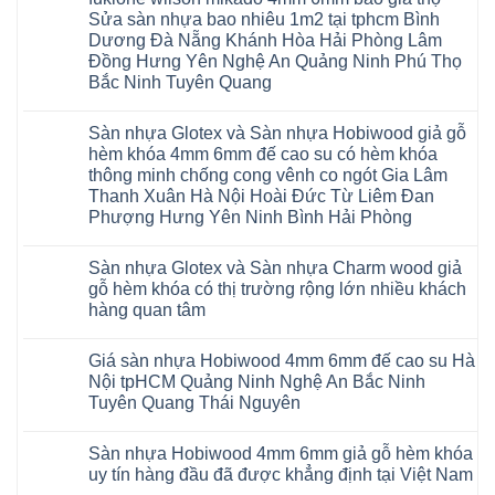
gỗ
Sửa sàn nhựa bao nhiêu 1m2 tại tphcm Bình
AURUM
Dương Đà Nẵng Khánh Hòa Hải Phòng Lâm
Floor
Báo
Đồng Hưng Yên Nghệ An Quảng Ninh Phú Thọ
giá
Bắc Ninh Tuyên Quang
Sàn
gỗ
Không
AURUM
có
Floor
Sàn nhựa Glotex và Sàn nhựa Hobiwood giả gỗ
bình
nhập
luận
hèm khóa 4mm 6mm đế cao su có hèm khóa
khẩu
ở
Malaysia
thông minh chống cong vênh co ngót Gia Lâm
Sửa
RUM
sàn
Thanh Xuân Hà Nội Hoài Đức Từ Liêm Đan
14
nhựa
AI
Phượng Hưng Yên Ninh Bình Hải Phòng
giả
15
gỗ
Không
AI
hèm
có
13
khóa
Sàn nhựa Glotex và Sàn nhựa Charm wood giả
bình
RUM
4mm
luận
AI
gỗ hèm khóa có thị trường rộng lớn nhiều khách
6mm
ở
35
đế
hàng quan tâm
Sàn
AI
cao
nhựa
36
Không
su
Glotex
RUM
có
glotex
và
AI
Giá sàn nhựa Hobiwood 4mm 6mm đế cao su Hà
bình
charm
Sàn
37
luận
wood
Nội tpHCM Quảng Ninh Nghệ An Bắc Ninh
nhựa
AI
ở
hobiwood
Hobiwood
Tuyên Quang Thái Nguyên
dày
Sàn
kosmos
giả
12mm
nhựa
fukione
gỗ
Không
bản
Glotex
wilson
hèm
có
to
và
mikado
Sàn nhựa Hobiwood 4mm 6mm giả gỗ hèm khóa
khóa
bình
tại
Sàn
4mm
4mm
luận
uy tín hàng đầu đã được khẳng định tại Việt Nam
Hà
nhựa
6mm
ở
6mm
Nội
Charm
báo