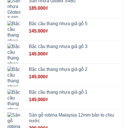
Sàn nhựa Glotex S480
Ninh
Bình
185.000
₫
Quảng
Oai
Vật
Lại
Bậc cầu thang nhựa giả gỗ 5
Cổ
Đô
145.000
₫
Bất
Bạt
Bắc
Ninh
Bậc cầu thang nhựa giả gỗ 3
Suối
Hai
145.000
₫
Ba
Vì
Yên
Bài
Bậc cầu thang nhựa giả gỗ 2
Sơn
Tây
145.000
₫
Hưng
Yên
Tùng
Thiện
Bậc cầu thang nhựa giả gỗ 1
Đoài
Phương
145.000
₫
Nha
Trang
Phúc
Thọ
Sàn gỗ robina Malaysia 12mm bản to chịu
Phúc
Lộc
nước