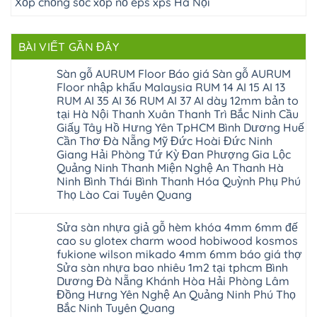
Xốp chống sốc xốp nổ eps xps Hà Nội
BÀI VIẾT GẦN ĐÂY
Sàn gỗ AURUM Floor Báo giá Sàn gỗ AURUM
Floor nhập khẩu Malaysia RUM 14 AI 15 AI 13
RUM AI 35 AI 36 RUM AI 37 AI dày 12mm bản to
tại Hà Nội Thanh Xuân Thanh Trì Bắc Ninh Cầu
Giấy Tây Hồ Hưng Yên TpHCM Bình Dương Huế
Cần Thơ Đà Nẵng Mỹ Đức Hoài Đức Ninh
Giang Hải Phòng Tứ Kỳ Đan Phượng Gia Lộc
Quảng Ninh Thanh Miện Nghệ An Thanh Hà
Ninh Bình Thái Bình Thanh Hóa Quỳnh Phụ Phú
Thọ Lào Cai Tuyên Quang
Không
có
Sửa sàn nhựa giả gỗ hèm khóa 4mm 6mm đế
bình
luận
cao su glotex charm wood hobiwood kosmos
ở
fukione wilson mikado 4mm 6mm báo giá thợ
Sàn
gỗ
Sửa sàn nhựa bao nhiêu 1m2 tại tphcm Bình
AURUM
Dương Đà Nẵng Khánh Hòa Hải Phòng Lâm
Floor
Báo
Đồng Hưng Yên Nghệ An Quảng Ninh Phú Thọ
giá
Bắc Ninh Tuyên Quang
Sàn