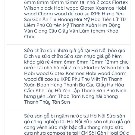
nhựa
Hà
6mm 8mm 10mm 12mm tại nhà Ziccos Flortex
composite
nhựa
nhà
Ninh
báo
glotex
Wilson black Hobi wood Glotex Kosmos Hobi
vệ
Bình
giá
của
sinh
wood Charm wood đế cao su IXPE Hưng Yên
Thái
rẻ
nước
tại
Bình
Bắc
Sài Gòn Ân Thi Hoàng Mai Mỹ Hào Tiên Lữ Từ
nào
Hà
Thanh
Ninh
Hà
Nội
Liêm Phù Cừ Yên Mỹ Thanh Xuân Kim Động
Hóa
Thanh
Nội
báo
Quỳnh
Văn Giang Cầu Giấy Văn Lâm tphcm Khoái
Xuân
Thanh
giá
Phụ
Tây
Xuân
Châu
cửa
Phú
Hồ
tpHCM
nhựa
Thọ
Hải
Đà
Không
nhà
Lào
Phòng
Nẵng
có
vệ
Cai
Sửa chữa sàn nhựa giả gỗ tại Hà Nội báo giá
Thái
Gia
bình
sinh
Tuyên
Bình
Lâm
luận
Dịch vụ sửa chữa Sửa sàn nhựa giả gỗ hèm
giá
Quang
Hưng
Phú
ở
rẻ
khóa giá rẻ 4mm 6mm 8mm 10mm 12mm chịu
Yên
Thọ
Thợ
tpHCM
Hà
Hải
sửa
nước tại nhà hà nội Ziccos Flortex Wilson black
Thanh
Đông
Phòng
sàn
Xuân
Hobi wood Glotex Kosmos Hobi wood Charm
Hạ
Sóc
nhựa
Bắc
Long
Sơn
thợ
wood đế cao su IXPE Phú Thọ Việt Trì Thanh
Ninh
Ninh
sửa
Ninh
Xuân Đoan Hùng Thanh Ba Cầu Giấy Hạ Hòa
Bình
sàn
Bình
Hưng
nhà
Cẩm Khê Tây Hồ Yên Lập Thanh Sơn Phù Ninh
Đà
Yên
thợ
Nẵng
hưng yên Lâm Thao Tam Nông hải phòng
sửa
Quảng
Thanh Thủy Tân Sơn
sàn
Ninh
gỗ
Không
tại
có
Hà
Sửa sàn gỗ bị ngấm nước tại Hà Nội Sửa sàn
bình
Nội
luận
gỗ công nghiệp tại Hà Nội Sửa sàn nhựa giả gỗ
báo
ở
giá
cong vênh Sửa mặt bậc cầu thang nhựa sửa
Sửa
Dịch
chữa
cửa nhựa composite tpHCM Sài Gòn Hoài Đức
vụ