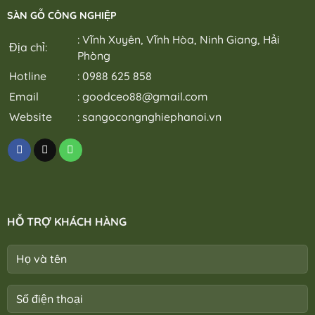
SÀN GỖ CÔNG NGHIỆP
: Vĩnh Xuyên, Vĩnh Hòa, Ninh Giang, Hải
Địa chỉ:
Phòng
Hotline
: 0988 625 858
Email
:
goodceo88@gmail.com
Website
:
sangocongnghiephanoi.vn
HỖ TRỢ KHÁCH HÀNG