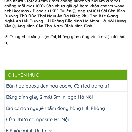
Sàn nhựa Glotex 4mm 6mm chống nước và hơi ẩm cực tốt
chống mối mọt 100% Sàn nhựa giả gỗ hèm khóa charm wood
hobi kosmos đế cao su IXPE Tuyên Quang tpHCM Sài Gòn Bình
Dương Thủ Đức Thái Nguyên Đà Nẵng Phú Thọ Bắc Giang
Nghệ An Hải Dương Hải Phòng Bắc Ninh Hà Nam Hà Nội Hưng
Yên Quảng Ninh Cần Thơ Nam Định Ninh Bình
🌟 Trong nhịp sống hiện đại, không gian sống và làm việc đòi hỏi
sự...
CHUYÊN MỤC
Bàn hoa epoxy đèn hoa epoxy đèn led trang trí
Băng dính giấy 2 mặt 3m in logo Hà Nội
Bìa carton nguyên tấm đóng hàng Hải Phòng
Cửa nhựa composite Hà Nội
Đã xác minh Uy tín ✅