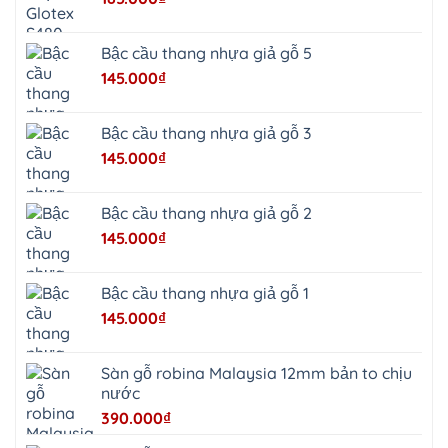
Quảng
Oai
Vật
Lại
Bậc cầu thang nhựa giả gỗ 5
Cổ
Đô
145.000
₫
Bất
Bạt
Bắc
Ninh
Bậc cầu thang nhựa giả gỗ 3
Suối
Hai
145.000
₫
Ba
Vì
Yên
Bài
Bậc cầu thang nhựa giả gỗ 2
Sơn
Tây
145.000
₫
Hưng
Yên
Tùng
Thiện
Bậc cầu thang nhựa giả gỗ 1
Đoài
Phương
145.000
₫
Nha
Trang
Phúc
Thọ
Sàn gỗ robina Malaysia 12mm bản to chịu
Phúc
Lộc
nước
390.000
₫