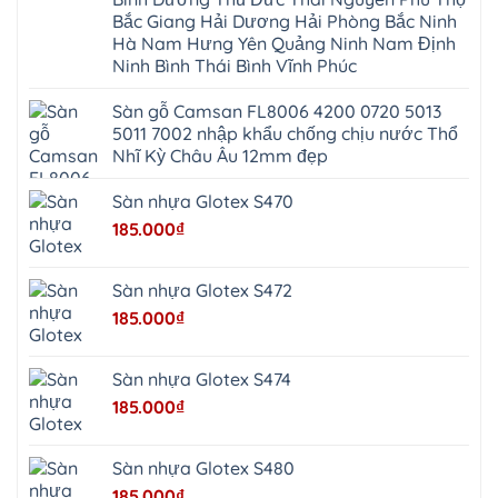
Ứng
Đa
Định
Thiên
Phúc
Bắc Giang Hải Dương Hải Phòng Bắc Ninh
Phú
Hòa
Nội
Nghĩa
Hà Nam Hưng Yên Quảng Ninh Nam Định
Xá
Bài
Xuân
Ứng
Bắc
Ninh Bình Thái Bình Vĩnh Phúc
Mai
Hòa
Ninh
Mỹ
Trung
Đức
Giã
Sàn gỗ Camsan FL8006 4200 0720 5013
Phú
Kim
5011 7002 nhập khẩu chống chịu nước Thổ
Thọ
Anh
Hồng
Nhĩ Kỳ Châu Âu 12mm đẹp
Sơn
Phúc
Sơn
Sàn nhựa Glotex S470
Hương
Sơn
185.000
₫
tphcm
Chương
Mỹ
Phú
Sàn nhựa Glotex S472
Nghĩa
Xuân
185.000
₫
Mai
Phú
Thọ
Trần
Sàn nhựa Glotex S474
Phú
Hòa
185.000
₫
Phú
Quảng
Bị
Minh
Châu
Sàn nhựa Glotex S480
Ninh
Bình
185.000
₫