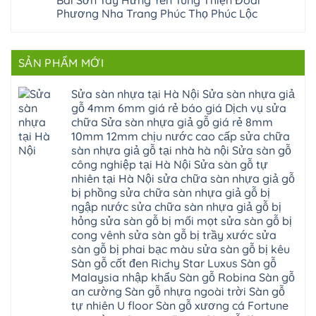
Bài Sơn Tây Hưng Yên Tùng Thiện Đoài
Lạc
Sửa
sơn
composite
Yên
Phương Nha Trang Phúc Thọ Phúc Lộc
sàn
tây
Thanh
Xuân
nhựa
hưng
Trì
Quốc
Không
giả
yên
Đại
Oai
có
gỗ
thạch
Thanh
Hưng
bình
Sửa
thất
Nam
Đạo
luận
mặt
mê
SẢN PHẨM MỚI
Phù
ở
Đà
bậc
linh
tphcm
Sàn
Nẵng
cầu
thanh
Ngọc
nhựa
Kiều
thang
trì
Hồi
hèm
Sửa sàn nhựa tại Hà Nội Sửa sàn nhựa giả
Phú
nhựa
bắc
Thanh
khóa
Phú
sửa
ninh
gỗ 4mm 6mm giá rẻ báo giá Dịch vụ sửa
Liệt
glotex
Cát
cửa
mỹ
Thượng
4mm
Hoài
chữa Sửa sàn nhựa giả gỗ giá rẻ 8mm
nhựa
đức
Phúc
6mm
Đức
composite
quốc
10mm 12mm chịu nước cao cấp sửa chữa
Sài
báo
Lâm
Phú
oai
Gòn
giá
Đồng
sàn nhựa giả gỗ tại nhà hà nội Sửa sàn gỗ
Diễn
hà
Thường
bao
Dương
Xuân
đông
Tín
công nghiệp tại Hà Nội Sửa sàn gỗ tự
nhiêu
Hòa
Đỉnh
hải
Chương
1m2
Sơn
nhiên tại Hà Nội sửa chữa sàn nhựa giả gỗ
Đông
phòng
Dương
Sàn
Đồng
Ngạc
phú
Hồng
bị phồng sửa chữa sàn nhựa giả gỗ bị
nhựa
An
Quảng
xuyên
Vân
giả
Khánh
ngập nước sửa chữa sàn nhựa giả gỗ bị
Ninh
đống
Cần
gỗ
Lào
Thượng
đa
Thơ
hỏng sửa sàn gỗ bị mối mọt sửa sàn gỗ bị
hèm
Cai
Cát
phú
Phú
khóa
Đan
cong vênh sửa sàn gỗ bị trầy xước sửa
Từ
thọ
Xuyên
charm
Phượng
Liêm
nam
Phượng
sàn gỗ bị phai bạc màu sửa sàn gỗ bị kêu
wood
Ô
Xuân
từ
Dực
hobiwood
Diên
Phương
Sàn gỗ cốt đen Richy Star Luxus Sàn gỗ
liêm
Chuyên
kosmos
Liên
Đà
bắc
Mỹ
fukione
Malaysia nhập khẩu Sàn gỗ Robina Sàn gỗ
Minh
Nẵng
giang
Đà
wilson
Phú
Tây
bắc
an cường Sàn gỗ nhựa ngoài trời Sàn gỗ
Nẵng
4mm
Thọ
Mỗ
từ
Đại
6mm
Gia
tự nhiên U floor Sàn gỗ xương cá Fortune
Đại
liêm
Xuyên
chống
Lâm