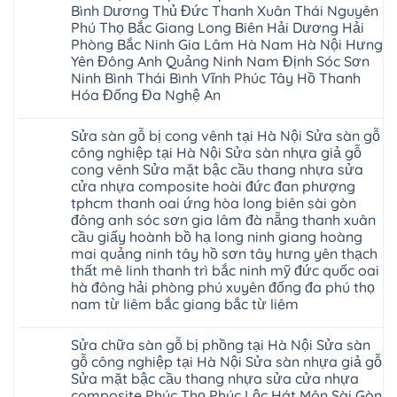
sàn
sửa
Bình Dương Thủ Đức Thanh Xuân Thái Nguyên
nhựa
chữa
giả
Phú Thọ Bắc Giang Long Biên Hải Dương Hải
Sửa
gỗ
sàn
Phòng Bắc Ninh Gia Lâm Hà Nam Hà Nội Hưng
tại
nhựa
Hà
Yên Đông Anh Quảng Ninh Nam Định Sóc Sơn
giả
Nội
gỗ
Ninh Bình Thái Bình Vĩnh Phúc Tây Hồ Thanh
báo
hèm
Hóa Đống Đa Nghệ An
giá
khóa
Dịch
giá
Không
vụ
rẻ
có
sửa
4mm
Sửa sàn gỗ bị cong vênh tại Hà Nội Sửa sàn gỗ
bình
chữa
6mm
luận
công nghiệp tại Hà Nội Sửa sàn nhựa giả gỗ
Sửa
8mm
ở
sàn
10mm
cong vênh Sửa mặt bậc cầu thang nhựa sửa
Sửa
nhựa
12mm
sàn
cửa nhựa composite hoài đức đan phượng
giả
tại
gỗ
gỗ
nhà
tphcm thanh oai ứng hòa long biên sài gòn
bị
hèm
Ziccos
ngấm
đông anh sóc sơn gia lâm đà nẵng thanh xuân
khóa
Flortex
nước
giá
cầu giấy hoành bồ hạ long ninh giang hoàng
Wilson
tại
rẻ
black
Hà
mai quảng ninh tây hồ sơn tây hưng yên thạch
4mm
Hobi
Nội
6mm
thất mê linh thanh trì bắc ninh mỹ đức quốc oai
wood
Sửa
8mm
Glotex
hà đông hải phòng phú xuyên đống đa phú thọ
sàn
10mm
Kosmos
gỗ
12mm
nam từ liêm bắc giang bắc từ liêm
Hobi
công
chịu
wood
nghiệp
Không
nước
Charm
tại
có
tại
wood
Sửa chữa sàn gỗ bị phồng tại Hà Nội Sửa sàn
Hà
bình
nhà
đế
Nội
luận
hà
gỗ công nghiệp tại Hà Nội Sửa sàn nhựa giả gỗ
cao
Sửa
ở
nội
su
Sửa mặt bậc cầu thang nhựa sửa cửa nhựa
sàn
Sửa
Ziccos
IXPE
nhựa
sàn
Flortex
composite Phúc Thọ Phúc Lộc Hát Môn Sài Gòn
Hưng