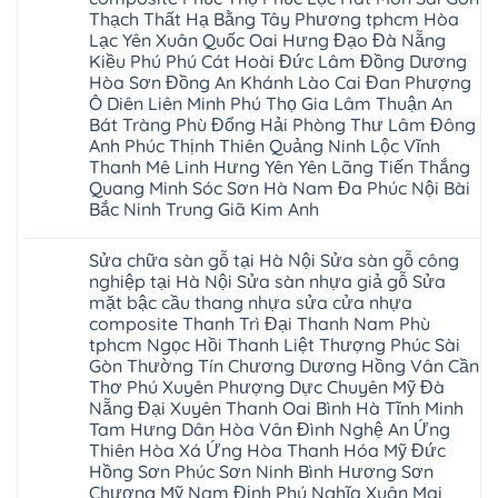
giả
gỗ
Wilson
Yên
Thạch Thất Hạ Bằng Tây Phương tphcm Hòa
gỗ
bị
black
Sài
cong
cong
Lạc Yên Xuân Quốc Oai Hưng Đạo Đà Nẵng
Hobi
Gòn
vênh
vênh
wood
Ân
Kiều Phú Phú Cát Hoài Đức Lâm Đồng Dương
Sửa
tại
Glotex
Thi
mặt
Hà
Hòa Sơn Đồng An Khánh Lào Cai Đan Phượng
Kosmos
Hoàng
bậc
Nội
Hobi
Mai
Ô Diên Liên Minh Phú Thọ Gia Lâm Thuận An
cầu
Sửa
wood
Mỹ
thang
Bát Tràng Phù Đổng Hải Phòng Thư Lâm Đông
sàn
Charm
Hào
nhựa
gỗ
wood
Anh Phúc Thịnh Thiên Quảng Ninh Lộc Vĩnh
Tiên
sửa
công
đế
Lữ
cửa
Thanh Mê Linh Hưng Yên Yên Lãng Tiến Thắng
nghiệp
cao
Từ
nhựa
tại
su
Quang Minh Sóc Sơn Hà Nam Đa Phúc Nội Bài
Liêm
composite
Hà
IXPE
Phù
Bắc Ninh Trung Giã Kim Anh
tpHCM
Nội
Phú
Cừ
Sài
Sửa
Thọ
Yên
Không
Gòn
sàn
Việt
Mỹ
có
Hoài
nhựa
Trì
Sửa chữa sàn gỗ tại Hà Nội Sửa sàn gỗ công
Thanh
bình
Đức
giả
Thanh
Xuân
luận
nghiệp tại Hà Nội Sửa sàn nhựa giả gỗ Sửa
Bình
gỗ
Xuân
Kim
ở
Dương
cong
Đoan
mặt bậc cầu thang nhựa sửa cửa nhựa
Động
Sửa
Thủ
vênh
Hùng
Văn
chữa
composite Thanh Trì Đại Thanh Nam Phù
Đức
Sửa
Thanh
Giang
sàn
Thanh
mặt
Ba
tphcm Ngọc Hồi Thanh Liệt Thượng Phúc Sài
Cầu
gỗ
Xuân
bậc
Cầu
Giấy
bị
Gòn Thường Tín Chương Dương Hồng Vân Cần
Thái
cầu
Giấy
Văn
phồng
Nguyên
thang
Thơ Phú Xuyên Phượng Dực Chuyên Mỹ Đà
Hạ
Lâm
tại
Phú
nhựa
Hòa
tphcm
Hà
Nẵng Đại Xuyên Thanh Oai Bình Hà Tĩnh Minh
Thọ
sửa
Cẩm
Khoái
Nội
Bắc
cửa
Tam Hưng Dân Hòa Vân Đình Nghệ An Ứng
Khê
Châu
Sửa
Giang
nhựa
Tây
Thiên Hòa Xá Ứng Hòa Thanh Hóa Mỹ Đức
sàn
Long
composite
Hồ
gỗ
Biên
Hồng Sơn Phúc Sơn Ninh Bình Hương Sơn
hoài
Yên
công
Hải
đức
Lập
Chương Mỹ Nam Định Phú Nghĩa Xuân Mai
nghiệp
Dương