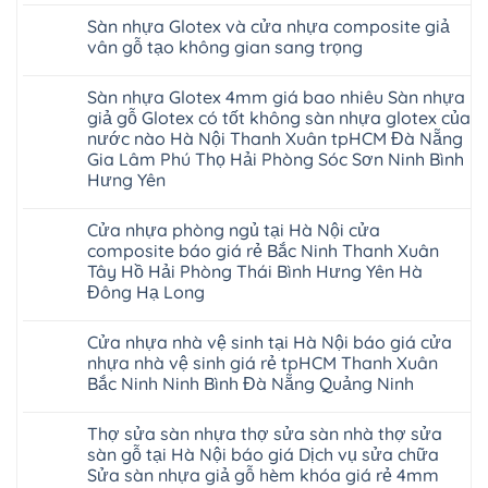
nhiêu
cao
minh
Giấy
nhựa
trường
có
1m2
su
chống
Sàn nhựa Glotex và cửa nhựa composite giả
Tây
Hobiwood
rộng
bình
tại
Hà
cong
Hồ
4mm
lớn
luận
tphcm
vân gỗ tạo không gian sang trọng
Nội
vênh
Hưng
6mm
ở
nhiều
Bình
tpHCM
co
Yên
giả
Sàn
khách
Không
Dương
Quảng
ngót
TpHCM
gỗ
nhựa
hàng
có
Đà
Ninh
Gia
Sàn nhựa Glotex 4mm giá bao nhiêu Sàn nhựa
Bình
hèm
Glotex
quan
bình
Nẵng
Nghệ
Lâm
Dương
khóa
và
tâm
luận
Khánh
giả gỗ Glotex có tốt không sàn nhựa glotex của
An
Thanh
Huế
uy
Sàn
ở
Hòa
Bắc
Xuân
nước nào Hà Nội Thanh Xuân tpHCM Đà Nẵng
Cần
tín
nhựa
Sàn
Hải
Ninh
Hà
Thơ
hàng
Fukione
nhựa
Gia Lâm Phú Thọ Hải Phòng Sóc Sơn Ninh Bình
Phòng
Tuyên
Nội
Đà
đầu
giả
Glotex
Lâm
Quang
Hoài
Hưng Yên
Nẵng
đã
gỗ
và
Đồng
Thái
Đức
Mỹ
được
hèm
cửa
Hưng
Không
Nguyên
Từ
Đức
khẳng
khóa
nhựa
Yên
có
Liêm
Hoài
định
4mm
composite
Cửa nhựa phòng ngủ tại Hà Nội cửa
Nghệ
bình
Đan
Đức
tại
6mm
giả
An
luận
Phượng
composite báo giá rẻ Bắc Ninh Thanh Xuân
Ninh
Việt
đế
vân
Quảng
ở
Hưng
Giang
Nam
cao
gỗ
Tây Hồ Hải Phòng Thái Bình Hưng Yên Hà
Ninh
Sàn
Yên
Hải
su
tạo
Phú
nhựa
Đông Hạ Long
Ninh
Phòng
Hà
không
Thọ
Glotex
Bình
Tứ
Nội
gian
Bắc
4mm
Không
Hải
Kỳ
sang
Ninh
giá
có
Phòng
Đan
trọng
Cửa nhựa nhà vệ sinh tại Hà Nội báo giá cửa
Tuyên
bao
bình
Phượng
Quang
nhiêu
luận
nhựa nhà vệ sinh giá rẻ tpHCM Thanh Xuân
Gia
ở
Sàn
Lộc
Bắc Ninh Ninh Bình Đà Nẵng Quảng Ninh
Cửa
nhựa
Quảng
nhựa
giả
Không
Ninh
phòng
gỗ
có
Thanh
ngủ
Glotex
Thợ sửa sàn nhựa thợ sửa sàn nhà thợ sửa
bình
Miện
tại
có
luận
Nghệ
sàn gỗ tại Hà Nội báo giá Dịch vụ sửa chữa
Hà
tốt
ở
An
Nội
không
Sửa sàn nhựa giả gỗ hèm khóa giá rẻ 4mm
Cửa
Thanh
cửa
sàn