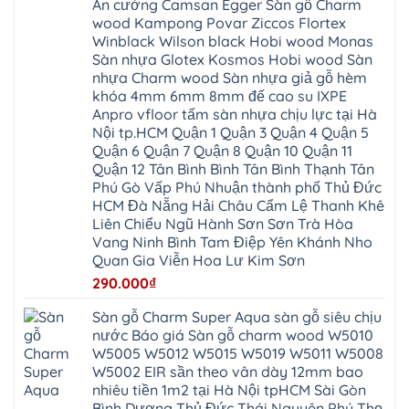
Mỗ
An cường Camsan Egger Sàn gỗ Charm
Thanh
chịu
Thuận
Long
Oai
nước
An
wood Kampong Povar Ziccos Flortex
Biên
Bình
mối
Bát
Bồ
Hà
Winblack Wilson black Hobi wood Monas
mọt
Tràng
Đề
Tĩnh
đế
Phù
Sàn nhựa Glotex Kosmos Hobi wood Sàn
Hưng
Minh
cao
Đổng
Yên
Tam
nhựa Charm wood Sàn nhựa giả gỗ hèm
su
Hải
Việt
Hưng
IXPE
Phòng
khóa 4mm 6mm 8mm đế cao su IXPE
Hưng
Dân
pvc
Thư
Phúc
Hòa
Anpro vfloor tấm sàn nhựa chịu lực tại Hà
spc
Lâm
Lợi
Vân
Bắc
Đông
Nội tp.HCM Quận 1 Quận 3 Quận 4 Quận 5
Hà
Đình
Ninh
Anh
Đông
Nghệ
Quận 6 Quận 7 Quận 8 Quận 10 Quận 11
Phú
Phúc
Quảng
An
Xuyên
Thịnh
Ninh
Quận 12 Tân Bình Bình Tân Bình Thạnh Tân
Ứng
Phượng
Thiên
Dương
Thiên
Dực
Phú Gò Vấp Phú Nhuận thành phố Thủ Đức
Quảng
Nội
Hòa
Chuyên
Ninh
Yên
HCM Đà Nẵng Hải Châu Cẩm Lệ Thanh Khê
Xá
Mỹ
Lộc
Nghĩa
Ứng
Đại
Vĩnh
Liên Chiểu Ngũ Hành Sơn Sơn Trà Hòa
Phú
Hòa
Xuyên
Thanh
Phú
Vang Ninh Bình Tam Điệp Yên Khánh Nho
Thanh
Đà
Mê
Thọ
Hóa
Nẵng
Linh
Quan Gia Viễn Hoa Lư Kim Sơn
Lương
Mỹ
Thanh
Hưng
Kiến
Đức
Oai
Yên
290.000
₫
Hưng
Hồng
Bình
Yên
Sơn
Minh
Lãng
Phúc
Sàn gỗ Charm Super Aqua sàn gỗ siêu chịu
Tam
Tiến
Sơn
Hưng
Thắng
nước Báo giá Sàn gỗ charm wood W5010
Ninh
Dân
Quang
Bình
Hòa
W5005 W5012 W5015 W5019 W5011 W5008
Minh
Hương
Vân
Sóc
W5002 EIR sần theo vân dày 12mm bao
Sơn
Đình
Sơn
Chương
Hà
Hà
nhiêu tiền 1m2 tại Hà Nội tpHCM Sài Gòn
Mỹ
Nội
Nam
Bình Dương Thủ Đức Thái Nguyên Phú Thọ
Nam