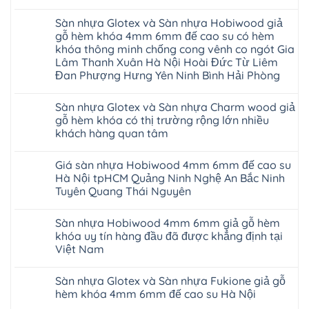
gỗ
Không
AURUM
có
Floor
Sàn nhựa Glotex và Sàn nhựa Hobiwood giả
bình
nhập
luận
gỗ hèm khóa 4mm 6mm đế cao su có hèm
khẩu
ở
Malaysia
khóa thông minh chống cong vênh co ngót Gia
Sửa
RUM
sàn
Lâm Thanh Xuân Hà Nội Hoài Đức Từ Liêm
14
nhựa
Đan Phượng Hưng Yên Ninh Bình Hải Phòng
AI
giả
15
gỗ
Không
AI
hèm
có
13
khóa
Sàn nhựa Glotex và Sàn nhựa Charm wood giả
bình
RUM
4mm
luận
gỗ hèm khóa có thị trường rộng lớn nhiều
AI
6mm
ở
35
đế
khách hàng quan tâm
Sàn
AI
cao
nhựa
36
Không
su
Glotex
RUM
có
glotex
và
Giá sàn nhựa Hobiwood 4mm 6mm đế cao su
AI
bình
charm
Sàn
37
luận
wood
Hà Nội tpHCM Quảng Ninh Nghệ An Bắc Ninh
nhựa
AI
ở
hobiwood
Hobiwood
Tuyên Quang Thái Nguyên
dày
Sàn
kosmos
giả
12mm
nhựa
fukione
gỗ
Không
bản
Glotex
wilson
hèm
có
to
và
mikado
Sàn nhựa Hobiwood 4mm 6mm giả gỗ hèm
khóa
bình
tại
Sàn
4mm
4mm
luận
khóa uy tín hàng đầu đã được khẳng định tại
Hà
nhựa
6mm
ở
6mm
Nội
Charm
báo
Việt Nam
Giá
đế
Thanh
wood
giá
sàn
cao
Xuân
giả
Không
thợ
nhựa
su
Thanh
gỗ
có
Sửa
Hobiwood
có
Sàn nhựa Glotex và Sàn nhựa Fukione giả gỗ
Trì
hèm
bình
sàn
4mm
hèm
Bắc
khóa
luận
nhựa
hèm khóa 4mm 6mm đế cao su Hà Nội
6mm
khóa
Ninh
ở
có
bao
đế
thông
Cầu
Sàn
thị
Không