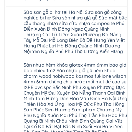
đan
Thanh
tại
Hải
phượng
Sơn
Không
Hà
Phòng
tphcm
Phù
có
Nội
Bắc
Sửa sàn gỗ bị hở tại Hà Nội Sửa sàn gỗ công
thanh
Ninh
bình
Sửa
Ninh
oai
hưng
luận
nghiệp bị hở Sửa sàn nhựa giả gỗ Sửa mặt bậc
sàn
Gia
ứng
yên
ở
nhựa
Lâm
cầu thang nhựa sửa cửa nhựa composite Phú
hòa
Lâm
Sửa
giả
Hà
long
Thao
chữa
Diễn Xuân Đỉnh Đông Ngạc Quảng Ninh
gỗ
Nam
biên
Tam
sàn
Sửa
Thượng Cát Từ Liêm Xuân Phương Đà Nẵng
Hà
sài
Nông
gỗ
mặt
Nội
gòn
hải
tại
Tây Mỗ Đại Mỗ Long Biên Bồ Đề Hưng Yên Việt
bậc
Hưng
đông
phòng
Hà
cầu
Hưng Phúc Lợi Hà Đông Quảng Ninh Dương
Yên
anh
Thanh
Nội
thang
Đông
sóc
Thủy
Sửa
Nội Yên Nghĩa Phú Phú Thọ Lương Kiến Hưng
nhựa
Anh
sơn
Tân
sàn
sửa
Quảng
gia
Không
Sơn
gỗ
cửa
Ninh
lâm
có
công
nhựa
Sàn nhựa hèm khóa glotex 4mm 6mm báo giá
Nam
đà
bình
nghiệp
composite
Định
nẵng
luận
tại
bao nhiêu 1m2 Sàn nhựa giả gỗ hèm khóa
Phúc
Sóc
ở
thanh
Hà
Thọ
charm wood hobiwood kosmos fukione wilson
Sơn
Sửa
xuân
Nội
Phúc
Ninh
sàn
cầu
4mm 6mm chống chịu nước mối mọt đế cao su
Sửa
Lộc
Bình
gỗ
giấy
sàn
Hát
IXPE pvc spc Bắc Ninh Phú Xuyên Phượng Dực
Thái
bị
hoành
nhựa
Môn
Bình
hở
bồ
Chuyên Mỹ Đại Xuyên Đà Nẵng Thanh Oai Bình
giả
Sài
Vĩnh
tại
hạ
gỗ
Minh Tam Hưng Dân Hòa Vân Đình Hà Nội Ứng
Gòn
Phúc
Hà
long
Sửa
Thạch
Tây
Nội
Thiên Hòa Xá Ứng Hòa Mỹ Đức Phú Thọ Hồng
ninh
mặt
Thất
Hồ
Sửa
giang
bậc
Sơn Phúc Sơn Hương Sơn tphcm Chương Mỹ
Hạ
Thanh
sàn
hoàng
cầu
Bằng
Hóa
Phú Nghĩa Xuân Mai Phú Thọ Trần Phú Hòa Phú
gỗ
mai
thang
Tây
Đống
công
quảng
nhựa
Quảng Bị Minh Châu Ninh Bình Quảng Oai Vật
Phương
Đa
nghiệp
ninh
sửa
tphcm
Lại Cổ Đô Bất Bạt Bắc Ninh Suối Hai Ba Vì Yên
Nghệ
bị
tây
cửa
Hòa
An
hở
hồ
nhựa