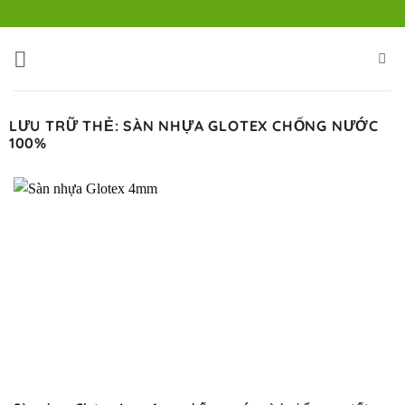
Bỏ
qua
nội
dung
LƯU TRỮ THẺ:
SÀN NHỰA GLOTEX CHỐNG NƯỚC
100%