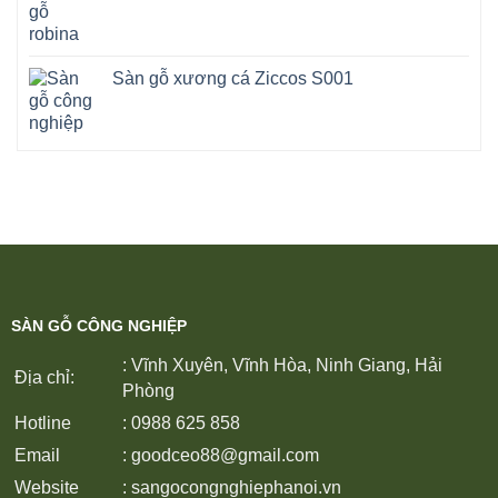
Sàn gỗ xương cá Ziccos S001
SÀN GỖ CÔNG NGHIỆP
: Vĩnh Xuyên, Vĩnh Hòa, Ninh Giang, Hải
Địa chỉ:
Phòng
Hotline
: 0988 625 858
Email
:
goodceo88@gmail.com
Website
:
sangocongnghiephanoi.vn