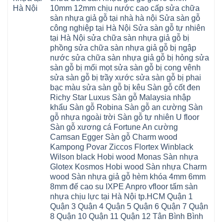
đức
Phúc
6mm
Đức
composite
quốc
10mm 12mm chịu nước cao cấp sửa chữa
Sài
báo
Lâm
Phú
oai
Gòn
giá
Đồng
sàn nhựa giả gỗ tại nhà hà nội Sửa sàn gỗ
Diễn
hà
Thường
bao
Dương
Xuân
đông
Tín
công nghiệp tại Hà Nội Sửa sàn gỗ tự nhiên
nhiêu
Hòa
Đỉnh
hải
Chương
1m2
Sơn
tại Hà Nội sửa chữa sàn nhựa giả gỗ bị
Đông
phòng
Dương
Sàn
Đồng
Ngạc
phú
Hồng
phồng sửa chữa sàn nhựa giả gỗ bị ngập
nhựa
An
Quảng
xuyên
Vân
giả
Khánh
nước sửa chữa sàn nhựa giả gỗ bị hỏng sửa
Ninh
đống
Cần
gỗ
Lào
Thượng
đa
Thơ
sàn gỗ bị mối mọt sửa sàn gỗ bị cong vênh
hèm
Cai
Cát
phú
Phú
khóa
Đan
sửa sàn gỗ bị trầy xước sửa sàn gỗ bị phai
Từ
thọ
Xuyên
charm
Phượng
Liêm
nam
Phượng
bạc màu sửa sàn gỗ bị kêu Sàn gỗ cốt đen
wood
Ô
Xuân
từ
Dực
hobiwood
Diên
Phương
Richy Star Luxus Sàn gỗ Malaysia nhập
liêm
Chuyên
kosmos
Liên
Đà
bắc
Mỹ
fukione
khẩu Sàn gỗ Robina Sàn gỗ an cường Sàn
Minh
Nẵng
giang
Đà
wilson
Phú
Tây
bắc
gỗ nhựa ngoài trời Sàn gỗ tự nhiên U floor
Nẵng
4mm
Thọ
Mỗ
từ
Đại
6mm
Gia
Sàn gỗ xương cá Fortune An cường
Đại
liêm
Xuyên
chống
Lâm
Mỗ
Camsan Egger Sàn gỗ Charm wood
Thanh
chịu
Thuận
Long
Oai
nước
An
Kampong Povar Ziccos Flortex Winblack
Biên
Bình
mối
Bát
Bồ
Hà
Wilson black Hobi wood Monas Sàn nhựa
mọt
Tràng
Đề
Tĩnh
đế
Phù
Glotex Kosmos Hobi wood Sàn nhựa Charm
Hưng
Minh
cao
Đổng
Yên
Tam
wood Sàn nhựa giả gỗ hèm khóa 4mm 6mm
su
Hải
Việt
Hưng
IXPE
Phòng
8mm đế cao su IXPE Anpro vfloor tấm sàn
Hưng
Dân
pvc
Thư
Phúc
Hòa
nhựa chịu lực tại Hà Nội tp.HCM Quận 1
spc
Lâm
Lợi
Vân
Bắc
Đông
Quận 3 Quận 4 Quận 5 Quận 6 Quận 7 Quận
Hà
Đình
Ninh
Anh
Đông
Nghệ
8 Quận 10 Quận 11 Quận 12 Tân Bình Bình
Phú
Phúc
Quảng
An