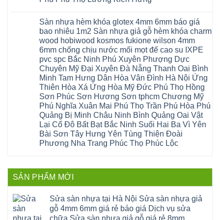
nhựa
Anh
sơn
Tân
sàn
sửa
Quảng
gia
Không
Sơn
gỗ
cửa
Ninh
lâm
có
công
nhựa
Sàn nhựa hèm khóa glotex 4mm 6mm báo giá
Nam
đà
bình
nghiệp
composite
Định
nẵng
luận
tại
bao nhiêu 1m2 Sàn nhựa giả gỗ hèm khóa charm
Phúc
Sóc
ở
thanh
Hà
Thọ
wood hobiwood kosmos fukione wilson 4mm
Sơn
Sửa
xuân
Nội
Phúc
Ninh
sàn
cầu
Sửa
6mm chống chịu nước mối mọt đế cao su IXPE
Lộc
Bình
gỗ
giấy
sàn
Hát
pvc spc Bắc Ninh Phú Xuyên Phượng Dực
Thái
bị
hoành
nhựa
Môn
Bình
hở
bồ
Chuyên Mỹ Đại Xuyên Đà Nẵng Thanh Oai Bình
giả
Sài
Vĩnh
tại
hạ
gỗ
Gòn
Minh Tam Hưng Dân Hòa Vân Đình Hà Nội Ứng
Phúc
Hà
long
Sửa
Thạch
Tây
Nội
ninh
Thiên Hòa Xá Ứng Hòa Mỹ Đức Phú Thọ Hồng
mặt
Thất
Hồ
Sửa
giang
bậc
Sơn Phúc Sơn Hương Sơn tphcm Chương Mỹ
Hạ
Thanh
sàn
hoàng
cầu
Bằng
Hóa
gỗ
Phú Nghĩa Xuân Mai Phú Thọ Trần Phú Hòa Phú
mai
thang
Tây
Đống
công
quảng
nhựa
Quảng Bị Minh Châu Ninh Bình Quảng Oai Vật
Phương
Đa
nghiệp
ninh
sửa
tphcm
Nghệ
Lại Cổ Đô Bất Bạt Bắc Ninh Suối Hai Ba Vì Yên
bị
tây
cửa
Hòa
An
hở
hồ
nhựa
Bài Sơn Tây Hưng Yên Tùng Thiện Đoài
Lạc
Sửa
sơn
composite
Yên
Phương Nha Trang Phúc Thọ Phúc Lộc
sàn
tây
Thanh
Xuân
nhựa
hưng
Trì
Quốc
Không
giả
yên
Đại
Oai
có
gỗ
thạch
Thanh
Hưng
bình
Sửa
thất
Nam
Đạo
luận
mặt
mê
SẢN PHẨM MỚI
Phù
ở
Đà
bậc
linh
tphcm
Sàn
Nẵng
cầu
thanh
Ngọc
nhựa
Kiều
thang
trì
Hồi
hèm
Sửa sàn nhựa tại Hà Nội Sửa sàn nhựa giả
Phú
nhựa
bắc
Thanh
khóa
Phú
sửa
ninh
gỗ 4mm 6mm giá rẻ báo giá Dịch vụ sửa
Liệt
glotex
Cát
cửa
mỹ
Thượng
4mm
Hoài
chữa Sửa sàn nhựa giả gỗ giá rẻ 8mm
nhựa