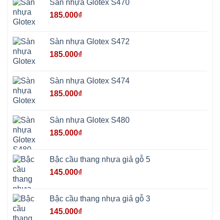
Sàn nhựa Glotex S470
Hương
Sơn
185.000
₫
tphcm
Chương
Mỹ
Phú
Sàn nhựa Glotex S472
Nghĩa
Xuân
185.000
₫
Mai
Phú
Thọ
Trần
Sàn nhựa Glotex S474
Phú
Hòa
185.000
₫
Phú
Quảng
Bị
Minh
Châu
Sàn nhựa Glotex S480
Ninh
Bình
185.000
₫
Quảng
Oai
Vật
Lại
Bậc cầu thang nhựa giả gỗ 5
Cổ
Đô
145.000
₫
Bất
Bạt
Bắc
Ninh
Bậc cầu thang nhựa giả gỗ 3
Suối
Hai
145.000
₫
Ba