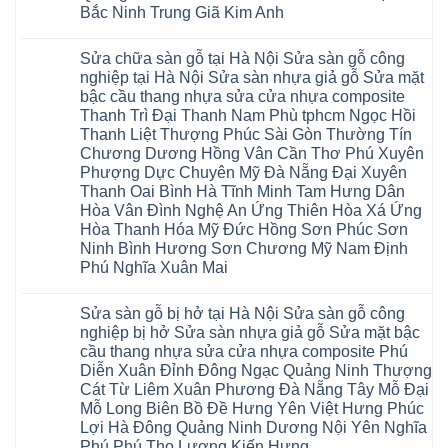
IXPE
Phù
tpHCM
Bắc Ninh Trung Giã Kim Anh
Nội
Phú
Cừ
Sài
Sửa
Thọ
Yên
Không
Gòn
sàn
Việt
Mỹ
có
Hoài
nhựa
Trì
Sửa chữa sàn gỗ tại Hà Nội Sửa sàn gỗ công
Thanh
bình
Đức
giả
Thanh
Xuân
luận
Bình
nghiệp tại Hà Nội Sửa sàn nhựa giả gỗ Sửa mặt
gỗ
Xuân
Kim
ở
Dương
cong
Đoan
bậc cầu thang nhựa sửa cửa nhựa composite
Động
Sửa
Thủ
vênh
Hùng
Văn
chữa
Thanh Trì Đại Thanh Nam Phù tphcm Ngọc Hồi
Đức
Sửa
Thanh
Giang
sàn
Thanh
mặt
Ba
Thanh Liệt Thượng Phúc Sài Gòn Thường Tín
Cầu
gỗ
Xuân
bậc
Cầu
Giấy
bị
Chương Dương Hồng Vân Cần Thơ Phú Xuyên
Thái
cầu
Giấy
Văn
phồng
Nguyên
thang
Hạ
Phượng Dực Chuyên Mỹ Đà Nẵng Đại Xuyên
Lâm
tại
Phú
nhựa
Hòa
tphcm
Hà
Thanh Oai Bình Hà Tĩnh Minh Tam Hưng Dân
Thọ
sửa
Cẩm
Khoái
Nội
Bắc
cửa
Hòa Vân Đình Nghệ An Ứng Thiên Hòa Xá Ứng
Khê
Châu
Sửa
Giang
nhựa
Tây
sàn
Hòa Thanh Hóa Mỹ Đức Hồng Sơn Phúc Sơn
Long
composite
Hồ
gỗ
Biên
hoài
Ninh Bình Hương Sơn Chương Mỹ Nam Định
Yên
công
Hải
đức
Lập
Phú Nghĩa Xuân Mai
nghiệp
Dương
đan
Thanh
tại
Hải
phượng
Sơn
Không
Hà
Phòng
tphcm
Phù
có
Nội
Bắc
thanh
Sửa sàn gỗ bị hở tại Hà Nội Sửa sàn gỗ công
Ninh
bình
Sửa
Ninh
oai
hưng
luận
nghiệp bị hở Sửa sàn nhựa giả gỗ Sửa mặt bậc
sàn
Gia
ứng
yên
ở
nhựa
Lâm
cầu thang nhựa sửa cửa nhựa composite Phú
hòa
Lâm
Sửa
giả
Hà
long
Thao
chữa
Diễn Xuân Đỉnh Đông Ngạc Quảng Ninh Thượng
gỗ
Nam
biên
Tam
sàn
Sửa
Hà
Cát Từ Liêm Xuân Phương Đà Nẵng Tây Mỗ Đại
sài
Nông
gỗ
mặt
Nội
gòn
hải
tại
Mỗ Long Biên Bồ Đề Hưng Yên Việt Hưng Phúc
bậc
Hưng
đông
phòng
Hà
cầu
Lợi Hà Đông Quảng Ninh Dương Nội Yên Nghĩa
Yên
anh
Thanh
Nội
thang
Đông
sóc
Thủy
Sửa
Phú Phú Thọ Lương Kiến Hưng