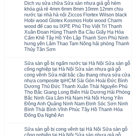
vệ
Phú
Đà
luận
Thái
Dịch vụ sửa chữa Sửa sàn nhựa giả gỗ hèm
sinh
Thọ
Nẵng
ở
Bình
giá
khóa giá rẻ 4mm 6mm 8mm 10mm 12mm chịu
Lào
Gia
Thợ
Hưng
rẻ
Cai
Lâm
sửa
nước tại nhà hà nội Ziccos Flortex Wilson black
Yên
tpHCM
Tuyên
Phú
sàn
Hà
Hobi wood Glotex Kosmos Hobi wood Charm
Thanh
Quang
Thọ
nhựa
Đông
Xuân
Hải
thợ
wood đế cao su IXPE Phú Thọ Việt Trì Thanh
Hạ
Bắc
Phòng
sửa
Long
Xuân Đoan Hùng Thanh Ba Cầu Giấy Hạ Hòa
Ninh
Sóc
sàn
Ninh
Sơn
nhà
Cẩm Khê Tây Hồ Yên Lập Thanh Sơn Phù Ninh
Bình
Ninh
thợ
hưng yên Lâm Thao Tam Nông hải phòng Thanh
Đà
Bình
sửa
Nẵng
Hưng
sàn
Thủy Tân Sơn
Quảng
Yên
gỗ
Ninh
Không
tại
có
Hà
Sửa sàn gỗ bị ngấm nước tại Hà Nội Sửa sàn gỗ
bình
Nội
luận
báo
công nghiệp tại Hà Nội Sửa sàn nhựa giả gỗ
ở
giá
cong vênh Sửa mặt bậc cầu thang nhựa sửa cửa
Sửa
Dịch
chữa
nhựa composite tpHCM Sài Gòn Hoài Đức Bình
vụ
sàn
sửa
Dương Thủ Đức Thanh Xuân Thái Nguyên Phú
nhựa
chữa
giả
Thọ Bắc Giang Long Biên Hải Dương Hải Phòng
Sửa
gỗ
sàn
Bắc Ninh Gia Lâm Hà Nam Hà Nội Hưng Yên
tại
nhựa
Hà
Đông Anh Quảng Ninh Nam Định Sóc Sơn Ninh
giả
Nội
gỗ
Bình Thái Bình Vĩnh Phúc Tây Hồ Thanh Hóa
báo
hèm
giá
Đống Đa Nghệ An
khóa
Dịch
giá
Không
vụ
rẻ
có
sửa
4mm
Sửa sàn gỗ bị cong vênh tại Hà Nội Sửa sàn gỗ
bình
chữa
6mm
luận
Sửa
công nghiệp tại Hà Nội Sửa sàn nhựa giả gỗ
8mm