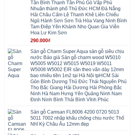
Xuyên
Thịnh
Ninh
Tân Bình Thạnh Tân Phú Gò Vấp Phú
Ứng
Phượng
Thiên
Dương
Thiên
Dực
Nhuận thành phố Thủ Đức HCM Đà Nẵng
Quảng
Nội
Hòa
Chuyên
Ninh
Yên
Hải Châu Cẩm Lệ Thanh Khê Liên Chiểu
Xá
Mỹ
Lộc
Nghĩa
Ứng
Đại
Vĩnh
Ngũ Hành Sơn Sơn Trà Hòa Vang Ninh Bình
Phú
Hòa
Xuyên
Thanh
Phú
Tam Điệp Yên Khánh Nho Quan Gia Viễn
Thanh
Đà
Mê
Thọ
Hóa
Nẵng
Linh
Hoa Lư Kim Sơn
Lương
Mỹ
Thanh
Hưng
Kiến
Đức
Oai
Yên
290.000
₫
Hưng
Hồng
Bình
Yên
Sơn
Minh
Lãng
Phúc
Sàn gỗ Charm Super Aqua sàn gỗ siêu chịu
Tam
Tiến
Sơn
Hưng
Thắng
nước Báo giá Sàn gỗ charm wood W5010
Ninh
Dân
Quang
Bình
Hòa
W5005 W5012 W5015 W5019 W5011
Minh
Hương
Vân
Sóc
W5008 W5002 EIR sần theo vân dày 12mm
Sơn
Đình
Sơn
Chương
Hà
Hà
bao nhiêu tiền 1m2 tại Hà Nội tpHCM Sài
Mỹ
Nội
Nam
Gòn Bình Dương Thủ Đức Thái Nguyên Phú
Nam
Ứng
Đa
Định
Thiên
Phúc
Thọ Bắc Giang Hải Dương Hải Phòng Bắc
Phú
Hòa
Nội
Nghĩa
Ninh Hà Nam Hưng Yên Quảng Ninh Nam
Xá
Bài
Xuân
Ứng
Bắc
Định Ninh Bình Thái Bình Vĩnh Phúc
Mai
Hòa
Ninh
Mỹ
Trung
Đức
Giã
Sàn gỗ Camsan FL8006 4200 0720 5013
Phú
Kim
5011 7002 nhập khẩu chống chịu nước Thổ
Thọ
Anh
Hồng
Nhĩ Kỳ Châu Âu 12mm đẹp
Sơn
Phúc
Sơn