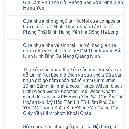
Bắc
hàng
Fukione
nhựa
Xuân
Gia Lâm Phú Thọ Hải Phòng Sóc Sơn Ninh Bình
Cần
Hải
Ninh
đầu
giả
Glotex
Hà
Thơ
Phòng
Hưng Yên
Tuyên
đã
gỗ
và
Nội
Đà
Lâm
Quang
được
hèm
cửa
Hoài
Nẵng
Không
Đồng
Thái
khẳng
khóa
nhựa
Đức
Mỹ
có
Hưng
Nguyên
định
4mm
composite
Từ
Cửa nhựa phòng ngủ tại Hà Nội cửa composite
Đức
bình
Yên
tại
6mm
giả
Liêm
Hoài
luận
Nghệ
báo giá rẻ Bắc Ninh Thanh Xuân Tây Hồ Hải
Việt
đế
vân
Đan
Đức
ở
An
Nam
cao
gỗ
Phượng
Phòng Thái Bình Hưng Yên Hà Đông Hạ Long
Ninh
Sàn
Quảng
su
tạo
Hưng
Giang
nhựa
Ninh
Không
Hà
không
Yên
Hải
Glotex
Phú
có
Nội
gian
Ninh
Phòng
4mm
Thọ
Cửa nhựa nhà vệ sinh tại Hà Nội báo giá cửa
bình
sang
Bình
Tứ
giá
Bắc
luận
trọng
Hải
nhựa nhà vệ sinh giá rẻ tpHCM Thanh Xuân Bắc
Kỳ
bao
Ninh
ở
Phòng
Đan
nhiêu
Ninh Ninh Bình Đà Nẵng Quảng Ninh
Tuyên
Cửa
Phượng
Sàn
Quang
nhựa
Gia
nhựa
Không
phòng
Lộc
giả
có
ngủ
Thợ sửa sàn nhựa thợ sửa sàn nhà thợ sửa sàn
Quảng
gỗ
bình
tại
Ninh
Glotex
luận
gỗ tại Hà Nội báo giá Dịch vụ sửa chữa Sửa sàn
Hà
ở
Thanh
có
Nội
nhựa giả gỗ hèm khóa giá rẻ 4mm 6mm 8mm
Cửa
Miện
tốt
cửa
nhựa
Nghệ
không
10mm 12mm tại nhà Ziccos Flortex Wilson black
composite
nhà
An
sàn
báo
Hobi wood Glotex Kosmos Hobi wood Charm
vệ
Thanh
nhựa
giá
sinh
Hà
glotex
wood đế cao su IXPE Hưng Yên Sài Gòn Ân Thi
rẻ
tại
Ninh
của
Bắc
Hoàng Mai Mỹ Hào Tiên Lữ Từ Liêm Phù Cừ
Hà
Bình
nước
Ninh
Nội
Thái
nào
Yên Mỹ Thanh Xuân Kim Động Văn Giang Cầu
Thanh
báo
Bình
Hà
Xuân
Giấy Văn Lâm tphcm Khoái Châu
giá
Thanh
Nội
Tây
cửa
Hóa
Thanh
Không
Hồ
nhựa
Quỳnh
Xuân
có
Hải
nhà
Phụ
tpHCM
Sửa chữa sàn nhựa giả gỗ tại Hà Nội báo giá
bình
Phòng