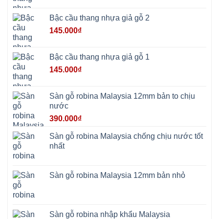
Vì
Yên
Bài
Bậc cầu thang nhựa giả gỗ 2
Sơn
Tây
145.000
₫
Hưng
Yên
Tùng
Thiện
Bậc cầu thang nhựa giả gỗ 1
Đoài
Phương
145.000
₫
Nha
Trang
Phúc
Thọ
Sàn gỗ robina Malaysia 12mm bản to chịu
Phúc
Lộc
nước
390.000
₫
Sàn gỗ robina Malaysia chống chịu nước tốt
nhất
Sàn gỗ robina Malaysia 12mm bản nhỏ
Sàn gỗ robina nhập khẩu Malaysia