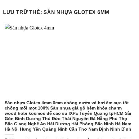
Bỏ
qua
LƯU TRỮ THẺ:
SÀN NHỰA GLOTEX 6MM
nội
dung
Sàn nhựa Glotex 4mm 6mm chống nước và hơi ẩm cực tốt
chống mối mọt 100% Sàn nhựa giả gỗ hèm khóa charm
wood hobi kosmos đế cao su IXPE Tuyên Quang tpHCM Sài
Gòn Bình Dương Thủ Đức Thái Nguyên Đà Nẵng Phú Thọ
Bắc Giang Nghệ An Hải Dương Hải Phòng Bắc Ninh Hà Nam
Hà Nội Hưng Yên Quảng Ninh Cần Thơ Nam Định Ninh Bình