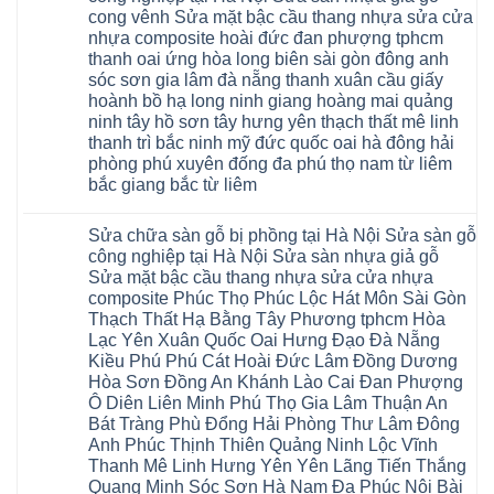
ở
sàn
10mm
cong vênh Sửa mặt bậc cầu thang nhựa sửa cửa
Sửa
nhựa
12mm
sàn
nhựa composite hoài đức đan phượng tphcm
giả
tại
gỗ
gỗ
nhà
thanh oai ứng hòa long biên sài gòn đông anh
bị
hèm
Ziccos
ngấm
sóc sơn gia lâm đà nẵng thanh xuân cầu giấy
khóa
Flortex
nước
giá
Wilson
hoành bồ hạ long ninh giang hoàng mai quảng
tại
rẻ
black
Hà
ninh tây hồ sơn tây hưng yên thạch thất mê linh
4mm
Hobi
Nội
6mm
thanh trì bắc ninh mỹ đức quốc oai hà đông hải
wood
Sửa
8mm
Glotex
sàn
phòng phú xuyên đống đa phú thọ nam từ liêm
10mm
Kosmos
gỗ
12mm
bắc giang bắc từ liêm
Hobi
công
chịu
wood
nghiệp
Không
nước
Charm
tại
có
tại
wood
Hà
Sửa chữa sàn gỗ bị phồng tại Hà Nội Sửa sàn gỗ
bình
nhà
đế
Nội
luận
hà
công nghiệp tại Hà Nội Sửa sàn nhựa giả gỗ
cao
Sửa
ở
nội
su
Sửa mặt bậc cầu thang nhựa sửa cửa nhựa
sàn
Sửa
Ziccos
IXPE
nhựa
sàn
Flortex
composite Phúc Thọ Phúc Lộc Hát Môn Sài Gòn
Hưng
giả
gỗ
Wilson
Yên
Thạch Thất Hạ Bằng Tây Phương tphcm Hòa
gỗ
bị
black
Sài
cong
cong
Hobi
Lạc Yên Xuân Quốc Oai Hưng Đạo Đà Nẵng
Gòn
vênh
vênh
wood
Ân
Kiều Phú Phú Cát Hoài Đức Lâm Đồng Dương
Sửa
tại
Glotex
Thi
mặt
Hà
Hòa Sơn Đồng An Khánh Lào Cai Đan Phượng
Kosmos
Hoàng
bậc
Nội
Hobi
Mai
Ô Diên Liên Minh Phú Thọ Gia Lâm Thuận An
cầu
Sửa
wood
Mỹ
thang
sàn
Bát Tràng Phù Đổng Hải Phòng Thư Lâm Đông
Charm
Hào
nhựa
gỗ
wood
Tiên
Anh Phúc Thịnh Thiên Quảng Ninh Lộc Vĩnh
sửa
công
đế
Lữ
cửa
Thanh Mê Linh Hưng Yên Yên Lãng Tiến Thắng
nghiệp
cao
Từ
nhựa
tại
su
Quang Minh Sóc Sơn Hà Nam Đa Phúc Nội Bài
Liêm
composite
Hà