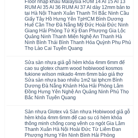
Floor nhập khẩu Malaysia RUM 14 AI 15 AI 13
RUM AI 35 AI 36 RUM AI 37 AI dày 12mm bản to
tại Hà Nội Thanh Xuân Thanh Trì Bắc Ninh Cầu
Giấy Tây Hồ Hưng Yên TpHCM Bình Dương
Huế Cần Thơ Đà Nẵng Mỹ Đức Hoài Đức Ninh
Giang Hải Phòng Tứ Kỳ Đan Phượng Gia Lộc
Quảng Ninh Thanh Miện Nghệ An Thanh Hà
Ninh Bình Thái Bình Thanh Hóa Quỳnh Phụ Phú
Thọ Lào Cai Tuyên Quang
Không
có
Sửa sàn nhựa giả gỗ hèm khóa 4mm 6mm đế
bình
luận
cao su glotex charm wood hobiwood kosmos
ở
fukione wilson mikado 4mm 6mm báo giá thợ
Sàn
gỗ
Sửa sàn nhựa bao nhiêu 1m2 tại tphcm Bình
AURUM
Dương Đà Nẵng Khánh Hòa Hải Phòng Lâm
Floor
Báo
Đồng Hưng Yên Nghệ An Quảng Ninh Phú Thọ
giá
Bắc Ninh Tuyên Quang
Sàn
gỗ
Không
AURUM
có
Floor
Sàn nhựa Glotex và Sàn nhựa Hobiwood giả gỗ
bình
nhập
luận
hèm khóa 4mm 6mm đế cao su có hèm khóa
khẩu
ở
Malaysia
thông minh chống cong vênh co ngót Gia Lâm
Sửa
RUM
sàn
Thanh Xuân Hà Nội Hoài Đức Từ Liêm Đan
14
nhựa
AI
Phượng Hưng Yên Ninh Bình Hải Phòng
giả