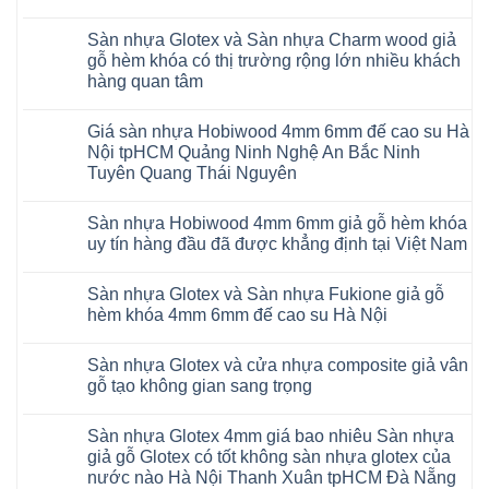
15
gỗ
Không
AI
hèm
có
13
khóa
Sàn nhựa Glotex và Sàn nhựa Charm wood giả
bình
RUM
4mm
luận
AI
gỗ hèm khóa có thị trường rộng lớn nhiều khách
6mm
ở
35
đế
hàng quan tâm
Sàn
AI
cao
nhựa
36
Không
su
Glotex
RUM
có
glotex
và
AI
Giá sàn nhựa Hobiwood 4mm 6mm đế cao su Hà
bình
charm
Sàn
37
luận
wood
Nội tpHCM Quảng Ninh Nghệ An Bắc Ninh
nhựa
AI
ở
hobiwood
Hobiwood
Tuyên Quang Thái Nguyên
dày
Sàn
kosmos
giả
12mm
nhựa
fukione
gỗ
Không
bản
Glotex
wilson
hèm
có
to
và
mikado
Sàn nhựa Hobiwood 4mm 6mm giả gỗ hèm khóa
khóa
bình
tại
Sàn
4mm
4mm
luận
uy tín hàng đầu đã được khẳng định tại Việt Nam
Hà
nhựa
6mm
ở
6mm
Nội
Charm
báo
Giá
đế
Không
Thanh
wood
giá
sàn
cao
có
Xuân
giả
thợ
Sàn nhựa Glotex và Sàn nhựa Fukione giả gỗ
nhựa
su
bình
Thanh
gỗ
Sửa
Hobiwood
có
luận
hèm khóa 4mm 6mm đế cao su Hà Nội
Trì
hèm
sàn
4mm
ở
hèm
Bắc
khóa
nhựa
6mm
Sàn
khóa
Không
Ninh
có
bao
đế
nhựa
thông
có
Cầu
thị
nhiêu
Sàn nhựa Glotex và cửa nhựa composite giả vân
cao
Hobiwood
minh
bình
Giấy
trường
1m2
su
4mm
chống
luận
gỗ tạo không gian sang trọng
Tây
rộng
tại
Hà
6mm
ở
cong
Hồ
lớn
tphcm
Nội
giả
Sàn
vênh
Không
Hưng
nhiều
Bình
tpHCM
gỗ
nhựa
co
có
Yên
khách
Dương
Sàn nhựa Glotex 4mm giá bao nhiêu Sàn nhựa
Quảng
hèm
Glotex
ngót
bình
TpHCM
hàng
Đà
Ninh
khóa
và
Gia
luận
giả gỗ Glotex có tốt không sàn nhựa glotex của
Bình
quan
Nẵng
Nghệ
uy
Sàn
ở
Lâm
Dương
tâm
Khánh
nước nào Hà Nội Thanh Xuân tpHCM Đà Nẵng
An
tín
nhựa
Sàn
Thanh
Huế
Hòa