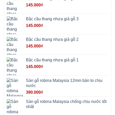
Cổ
Đô
145.000
₫
Bất
Bạt
Bắc
Ninh
Bậc cầu thang nhựa giả gỗ 3
Suối
Hai
145.000
₫
Ba
Vì
Yên
Bài
Bậc cầu thang nhựa giả gỗ 2
Sơn
Tây
145.000
₫
Hưng
Yên
Tùng
Thiện
Bậc cầu thang nhựa giả gỗ 1
Đoài
Phương
145.000
₫
Nha
Trang
Phúc
Thọ
Sàn gỗ robina Malaysia 12mm bản to chịu
Phúc
Lộc
nước
390.000
₫
Sàn gỗ robina Malaysia chống chịu nước tốt
nhất