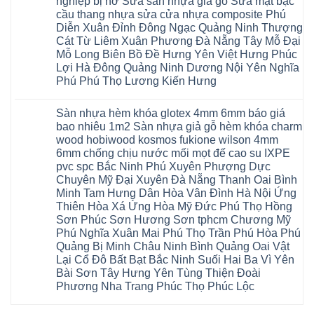
nghiệp bị hở Sửa sàn nhựa giả gỗ Sửa mặt bậc
sàn
Gia
ứng
yên
ở
nhựa
Lâm
cầu thang nhựa sửa cửa nhựa composite Phú
hòa
Lâm
Sửa
giả
Hà
long
Thao
chữa
Diễn Xuân Đỉnh Đông Ngạc Quảng Ninh Thượng
gỗ
Nam
biên
Tam
sàn
Sửa
Hà
Cát Từ Liêm Xuân Phương Đà Nẵng Tây Mỗ Đại
sài
Nông
gỗ
mặt
Nội
gòn
hải
tại
Mỗ Long Biên Bồ Đề Hưng Yên Việt Hưng Phúc
bậc
Hưng
đông
phòng
Hà
cầu
Lợi Hà Đông Quảng Ninh Dương Nội Yên Nghĩa
Yên
anh
Thanh
Nội
thang
Đông
sóc
Thủy
Sửa
Phú Phú Thọ Lương Kiến Hưng
nhựa
Anh
sơn
Tân
sàn
sửa
Quảng
gia
Không
Sơn
gỗ
cửa
Ninh
lâm
có
công
nhựa
Sàn nhựa hèm khóa glotex 4mm 6mm báo giá
Nam
đà
bình
nghiệp
composite
Định
nẵng
luận
tại
bao nhiêu 1m2 Sàn nhựa giả gỗ hèm khóa charm
Phúc
Sóc
ở
thanh
Hà
Thọ
wood hobiwood kosmos fukione wilson 4mm
Sơn
Sửa
xuân
Nội
Phúc
Ninh
sàn
cầu
Sửa
6mm chống chịu nước mối mọt đế cao su IXPE
Lộc
Bình
gỗ
giấy
sàn
Hát
pvc spc Bắc Ninh Phú Xuyên Phượng Dực
Thái
bị
hoành
nhựa
Môn
Bình
hở
bồ
Chuyên Mỹ Đại Xuyên Đà Nẵng Thanh Oai Bình
giả
Sài
Vĩnh
tại
hạ
gỗ
Gòn
Minh Tam Hưng Dân Hòa Vân Đình Hà Nội Ứng
Phúc
Hà
long
Sửa
Thạch
Tây
Nội
ninh
Thiên Hòa Xá Ứng Hòa Mỹ Đức Phú Thọ Hồng
mặt
Thất
Hồ
Sửa
giang
bậc
Sơn Phúc Sơn Hương Sơn tphcm Chương Mỹ
Hạ
Thanh
sàn
hoàng
cầu
Bằng
Hóa
gỗ
Phú Nghĩa Xuân Mai Phú Thọ Trần Phú Hòa Phú
mai
thang
Tây
Đống
công
quảng
nhựa
Quảng Bị Minh Châu Ninh Bình Quảng Oai Vật
Phương
Đa
nghiệp
ninh
sửa
tphcm
Nghệ
Lại Cổ Đô Bất Bạt Bắc Ninh Suối Hai Ba Vì Yên
bị
tây
cửa
Hòa
An
hở
hồ
nhựa
Bài Sơn Tây Hưng Yên Tùng Thiện Đoài
Lạc
Sửa
sơn
composite
Yên
Phương Nha Trang Phúc Thọ Phúc Lộc
sàn
tây
Thanh
Xuân
nhựa
hưng
Trì
Quốc
Không
giả
yên
Đại
Oai
có
gỗ