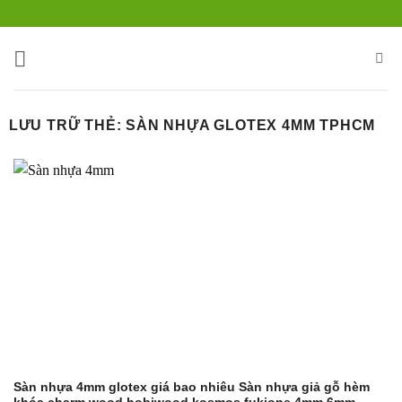
Bỏ
qua
nội
dung
LƯU TRỮ THẺ:
SÀN NHỰA GLOTEX 4MM TPHCM
Sàn nhựa 4mm glotex giá bao nhiêu Sàn nhựa giả gỗ hèm