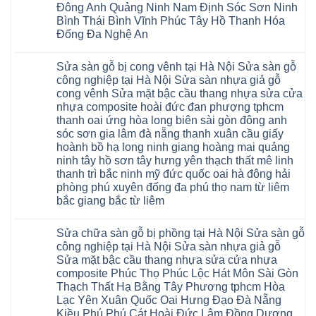
Hà
Đông Anh Quảng Ninh Nam Định Sóc Sơn Ninh
giả
Nội
gỗ
Bình Thái Bình Vĩnh Phúc Tây Hồ Thanh Hóa
báo
hèm
giá
Đống Đa Nghệ An
khóa
Dịch
giá
Không
vụ
rẻ
có
sửa
4mm
Sửa sàn gỗ bị cong vênh tại Hà Nội Sửa sàn gỗ
bình
chữa
6mm
luận
Sửa
công nghiệp tại Hà Nội Sửa sàn nhựa giả gỗ
8mm
ở
sàn
10mm
cong vênh Sửa mặt bậc cầu thang nhựa sửa cửa
Sửa
nhựa
12mm
sàn
nhựa composite hoài đức đan phượng tphcm
giả
tại
gỗ
gỗ
nhà
thanh oai ứng hòa long biên sài gòn đông anh
bị
hèm
Ziccos
ngấm
sóc sơn gia lâm đà nẵng thanh xuân cầu giấy
khóa
Flortex
nước
giá
Wilson
hoành bồ hạ long ninh giang hoàng mai quảng
tại
rẻ
black
Hà
ninh tây hồ sơn tây hưng yên thạch thất mê linh
4mm
Hobi
Nội
6mm
thanh trì bắc ninh mỹ đức quốc oai hà đông hải
wood
Sửa
8mm
Glotex
sàn
phòng phú xuyên đống đa phú thọ nam từ liêm
10mm
Kosmos
gỗ
12mm
bắc giang bắc từ liêm
Hobi
công
chịu
wood
nghiệp
Không
nước
Charm
tại
có
tại
wood
Hà
Sửa chữa sàn gỗ bị phồng tại Hà Nội Sửa sàn gỗ
bình
nhà
đế
Nội
luận
hà
công nghiệp tại Hà Nội Sửa sàn nhựa giả gỗ
cao
Sửa
ở
nội
su
Sửa mặt bậc cầu thang nhựa sửa cửa nhựa
sàn
Sửa
Ziccos
IXPE
nhựa
sàn
Flortex
composite Phúc Thọ Phúc Lộc Hát Môn Sài Gòn
Hưng
giả
gỗ
Wilson
Yên
Thạch Thất Hạ Bằng Tây Phương tphcm Hòa
gỗ
bị
black
Sài
cong
cong
Hobi
Lạc Yên Xuân Quốc Oai Hưng Đạo Đà Nẵng
Gòn
vênh
vênh
wood
Ân
Kiều Phú Phú Cát Hoài Đức Lâm Đồng Dương
Sửa
tại