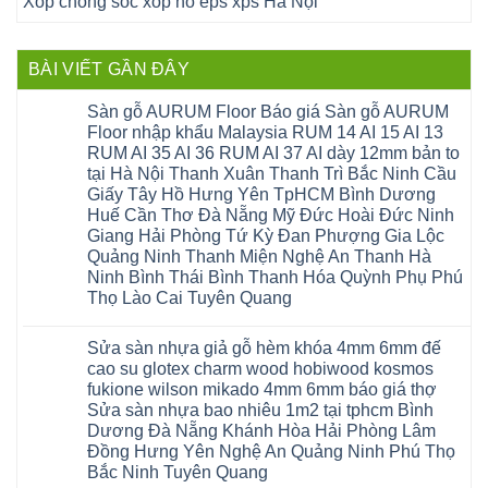
Xốp chống sốc xốp nổ eps xps Hà Nội
BÀI VIẾT GẦN ĐÂY
Sàn gỗ AURUM Floor Báo giá Sàn gỗ AURUM
Floor nhập khẩu Malaysia RUM 14 AI 15 AI 13
RUM AI 35 AI 36 RUM AI 37 AI dày 12mm bản to
tại Hà Nội Thanh Xuân Thanh Trì Bắc Ninh Cầu
Giấy Tây Hồ Hưng Yên TpHCM Bình Dương
Huế Cần Thơ Đà Nẵng Mỹ Đức Hoài Đức Ninh
Giang Hải Phòng Tứ Kỳ Đan Phượng Gia Lộc
Quảng Ninh Thanh Miện Nghệ An Thanh Hà
Ninh Bình Thái Bình Thanh Hóa Quỳnh Phụ Phú
Thọ Lào Cai Tuyên Quang
Không
có
Sửa sàn nhựa giả gỗ hèm khóa 4mm 6mm đế
bình
luận
cao su glotex charm wood hobiwood kosmos
ở
fukione wilson mikado 4mm 6mm báo giá thợ
Sàn
gỗ
Sửa sàn nhựa bao nhiêu 1m2 tại tphcm Bình
AURUM
Dương Đà Nẵng Khánh Hòa Hải Phòng Lâm
Floor
Báo
Đồng Hưng Yên Nghệ An Quảng Ninh Phú Thọ
giá
Bắc Ninh Tuyên Quang
Sàn