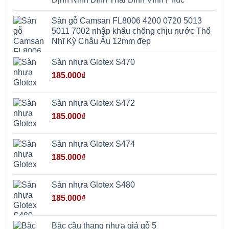
Mai
Hòa
Ninh
Mỹ
Trung
Đức
Giã
Sàn gỗ Camsan FL8006 4200 0720 5013
Phú
Kim
5011 7002 nhập khẩu chống chịu nước Thổ
Thọ
Anh
Hồng
Nhĩ Kỳ Châu Âu 12mm đẹp
Sơn
Phúc
Sơn
Sàn nhựa Glotex S470
Hương
Sơn
185.000
₫
tphcm
Chương
Mỹ
Phú
Sàn nhựa Glotex S472
Nghĩa
Xuân
185.000
₫
Mai
Phú
Thọ
Trần
Sàn nhựa Glotex S474
Phú
Hòa
185.000
₫
Phú
Quảng
Bị
Minh
Châu
Sàn nhựa Glotex S480
Ninh
Bình
185.000
₫
Quảng
Oai
Vật
Lại
Bậc cầu thang nhựa giả gỗ 5