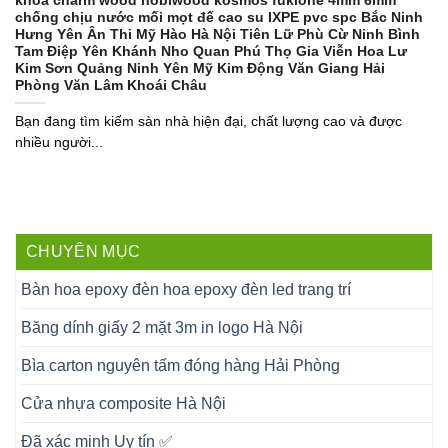
khóa charm wood hobiwood kosmos fukione 4mm 6mm
chống chịu nước mối mọt đế cao su IXPE pvc spc Bắc Ninh
Hưng Yên Ân Thi Mỹ Hào Hà Nội Tiên Lữ Phù Cừ Ninh Bình
Tam Điệp Yên Khánh Nho Quan Phú Thọ Gia Viễn Hoa Lư
Kim Sơn Quảng Ninh Yên Mỹ Kim Động Văn Giang Hải
Phòng Văn Lâm Khoái Châu
Bạn đang tìm kiếm sàn nhà hiện đại, chất lượng cao và được
nhiều người...
CHUYÊN MỤC
Bàn hoa epoxy đèn hoa epoxy đèn led trang trí
Băng dính giấy 2 mặt 3m in logo Hà Nội
Bìa carton nguyên tấm đóng hàng Hải Phòng
Cửa nhựa composite Hà Nội
Đã xác minh Uy tín ✅