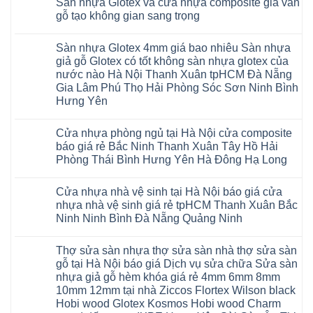
Sàn nhựa Glotex và cửa nhựa composite giả vân
cao
Hobiwood
minh
bình
Giấy
trường
1m2
su
4mm
chống
luận
gỗ tạo không gian sang trọng
Tây
rộng
tại
Hà
6mm
ở
cong
Hồ
lớn
tphcm
Nội
giả
Sàn
vênh
Không
Hưng
nhiều
Bình
tpHCM
gỗ
nhựa
co
có
Yên
khách
Dương
Sàn nhựa Glotex 4mm giá bao nhiêu Sàn nhựa
Quảng
hèm
Glotex
ngót
bình
TpHCM
hàng
Đà
Ninh
khóa
và
Gia
luận
giả gỗ Glotex có tốt không sàn nhựa glotex của
Bình
quan
Nẵng
Nghệ
uy
Sàn
ở
Lâm
Dương
tâm
Khánh
nước nào Hà Nội Thanh Xuân tpHCM Đà Nẵng
An
tín
nhựa
Sàn
Thanh
Huế
Hòa
Bắc
hàng
Fukione
nhựa
Xuân
Gia Lâm Phú Thọ Hải Phòng Sóc Sơn Ninh Bình
Cần
Hải
Ninh
đầu
giả
Glotex
Hà
Thơ
Phòng
Hưng Yên
Tuyên
đã
gỗ
và
Nội
Đà
Lâm
Quang
được
hèm
cửa
Hoài
Nẵng
Không
Đồng
Thái
khẳng
khóa
nhựa
Đức
Mỹ
có
Hưng
Nguyên
định
4mm
composite
Từ
Cửa nhựa phòng ngủ tại Hà Nội cửa composite
Đức
bình
Yên
tại
6mm
giả
Liêm
Hoài
luận
Nghệ
báo giá rẻ Bắc Ninh Thanh Xuân Tây Hồ Hải
Việt
đế
vân
Đan
Đức
ở
An
Nam
cao
gỗ
Phượng
Phòng Thái Bình Hưng Yên Hà Đông Hạ Long
Ninh
Sàn
Quảng
su
tạo
Hưng
Giang
nhựa
Ninh
Không
Hà
không
Yên
Hải
Glotex
Phú
có
Nội
gian
Ninh
Phòng
4mm
Thọ
Cửa nhựa nhà vệ sinh tại Hà Nội báo giá cửa
bình
sang
Bình
Tứ
giá
Bắc
luận
trọng
Hải
nhựa nhà vệ sinh giá rẻ tpHCM Thanh Xuân Bắc
Kỳ
bao
Ninh
ở
Phòng
Đan
nhiêu
Ninh Ninh Bình Đà Nẵng Quảng Ninh
Tuyên
Cửa
Phượng
Sàn
Quang
nhựa
Gia
nhựa
Không
phòng
Lộc
giả
có
ngủ
Thợ sửa sàn nhựa thợ sửa sàn nhà thợ sửa sàn
Quảng
gỗ
bình
tại
Ninh
Glotex
luận
gỗ tại Hà Nội báo giá Dịch vụ sửa chữa Sửa sàn
Hà
ở
Thanh
có
Nội
nhựa giả gỗ hèm khóa giá rẻ 4mm 6mm 8mm
Cửa
Miện
tốt
cửa
nhựa
Nghệ
không
10mm 12mm tại nhà Ziccos Flortex Wilson black
composite
nhà
An
sàn
báo
Hobi wood Glotex Kosmos Hobi wood Charm
vệ
Thanh
nhựa
giá