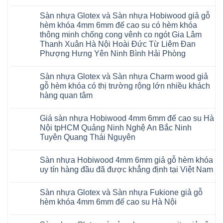
gỗ
Không
AURUM
có
Floor
Sàn nhựa Glotex và Sàn nhựa Hobiwood giả gỗ
bình
nhập
luận
hèm khóa 4mm 6mm đế cao su có hèm khóa
khẩu
ở
Malaysia
thông minh chống cong vênh co ngót Gia Lâm
Sửa
RUM
sàn
Thanh Xuân Hà Nội Hoài Đức Từ Liêm Đan
14
nhựa
AI
Phượng Hưng Yên Ninh Bình Hải Phòng
giả
15
gỗ
Không
AI
hèm
có
13
khóa
Sàn nhựa Glotex và Sàn nhựa Charm wood giả
bình
RUM
4mm
luận
AI
gỗ hèm khóa có thị trường rộng lớn nhiều khách
6mm
ở
35
đế
hàng quan tâm
Sàn
AI
cao
nhựa
36
Không
su
Glotex
RUM
có
glotex
và
AI
Giá sàn nhựa Hobiwood 4mm 6mm đế cao su Hà
bình
charm
Sàn
37
luận
wood
Nội tpHCM Quảng Ninh Nghệ An Bắc Ninh
nhựa
AI
ở
hobiwood
Hobiwood
Tuyên Quang Thái Nguyên
dày
Sàn
kosmos
giả
12mm
nhựa
fukione
gỗ
Không
bản
Glotex
wilson
hèm
có
to
và
mikado
Sàn nhựa Hobiwood 4mm 6mm giả gỗ hèm khóa
khóa
bình
tại
Sàn
4mm
4mm
luận
uy tín hàng đầu đã được khẳng định tại Việt Nam
Hà
nhựa
6mm
ở
6mm
Nội
Charm
báo
Giá
đế
Không
Thanh
wood
giá
sàn
cao
có
Xuân
giả
thợ
Sàn nhựa Glotex và Sàn nhựa Fukione giả gỗ
nhựa
su
bình
Thanh
gỗ
Sửa
Hobiwood
có
luận
hèm khóa 4mm 6mm đế cao su Hà Nội
Trì
hèm
sàn
4mm
ở
hèm
Bắc
khóa
nhựa
6mm
Sàn
khóa
Không
Ninh
có
bao
đế
nhựa
thông
có
Cầu
thị
nhiêu