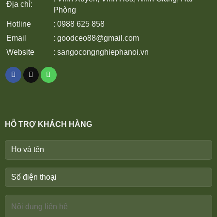
Địa chỉ:
Phòng
Hotline
: 0988 625 858
Email
:
goodceo88@gmail.com
Website
:
sangocongnghiephanoi.vn
HỖ TRỢ KHÁCH HÀNG