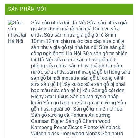
thạch
Thanh
Hưng
bình
Sửa
thất
Nam
Đạo
luận
mặt
mê
SẢN PHẨM MỚI
Phù
ở
Đà
bậc
linh
tphcm
Sàn
Nẵng
cầu
thanh
Ngọc
nhựa
Kiều
thang
trì
Hồi
hèm
Sửa sàn nhựa tại Hà Nội Sửa sàn nhựa giả
Phú
nhựa
bắc
Thanh
khóa
Phú
sửa
ninh
gỗ 4mm 6mm giá rẻ báo giá Dịch vụ sửa
Liệt
glotex
Cát
cửa
mỹ
Thượng
4mm
Hoài
chữa Sửa sàn nhựa giả gỗ giá rẻ 8mm
nhựa
đức
Phúc
6mm
Đức
composite
quốc
10mm 12mm chịu nước cao cấp sửa chữa
Sài
báo
Lâm
Phú
oai
Gòn
giá
Đồng
sàn nhựa giả gỗ tại nhà hà nội Sửa sàn gỗ
Diễn
hà
Thường
bao
Dương
Xuân
đông
Tín
công nghiệp tại Hà Nội Sửa sàn gỗ tự nhiên
nhiêu
Hòa
Đỉnh
hải
Chương
1m2
Sơn
tại Hà Nội sửa chữa sàn nhựa giả gỗ bị
Đông
phòng
Dương
Sàn
Đồng
Ngạc
phú
Hồng
phồng sửa chữa sàn nhựa giả gỗ bị ngập
nhựa
An
Quảng
xuyên
Vân
giả
Khánh
nước sửa chữa sàn nhựa giả gỗ bị hỏng sửa
Ninh
đống
Cần
gỗ
Lào
Thượng
đa
Thơ
sàn gỗ bị mối mọt sửa sàn gỗ bị cong vênh
hèm
Cai
Cát
phú
Phú
khóa
Đan
sửa sàn gỗ bị trầy xước sửa sàn gỗ bị phai
Từ
thọ
Xuyên
charm
Phượng
Liêm
nam
Phượng
bạc màu sửa sàn gỗ bị kêu Sàn gỗ cốt đen
wood
Ô
Xuân
từ
Dực
hobiwood
Diên
Phương
Richy Star Luxus Sàn gỗ Malaysia nhập
liêm
Chuyên
kosmos
Liên
Đà
bắc
Mỹ
fukione
khẩu Sàn gỗ Robina Sàn gỗ an cường Sàn
Minh
Nẵng
giang
Đà
wilson
Phú
Tây
bắc
gỗ nhựa ngoài trời Sàn gỗ tự nhiên U floor
Nẵng
4mm
Thọ
Mỗ
từ
Đại
6mm
Gia
Sàn gỗ xương cá Fortune An cường
Đại
liêm
Xuyên
chống
Lâm
Mỗ
Camsan Egger Sàn gỗ Charm wood
Thanh
chịu
Thuận
Long
Oai
nước
An
Kampong Povar Ziccos Flortex Winblack
Biên
Bình
mối
Bát
Bồ
Hà
Wilson black Hobi wood Monas Sàn nhựa
mọt
Tràng
Đề
Tĩnh