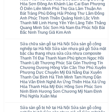
Glotex
Thi
mặt
Hà
Hòa Sơn Đồng An Khánh Lào Cai Đan Phượng
Kosmos
Hoàng
bậc
Nội
Hobi
Mai
Ô Diên Liên Minh Phú Thọ Gia Lâm Thuận An
cầu
Sửa
wood
Mỹ
thang
sàn
Bát Tràng Phù Đổng Hải Phòng Thư Lâm Đông
Charm
Hào
nhựa
gỗ
wood
Tiên
Anh Phúc Thịnh Thiên Quảng Ninh Lộc Vĩnh
sửa
công
đế
Lữ
cửa
Thanh Mê Linh Hưng Yên Yên Lãng Tiến Thắng
nghiệp
cao
Từ
nhựa
tại
su
Quang Minh Sóc Sơn Hà Nam Đa Phúc Nội Bài
Liêm
composite
Hà
IXPE
Phù
tpHCM
Bắc Ninh Trung Giã Kim Anh
Nội
Phú
Cừ
Sài
Sửa
Thọ
Yên
Không
Gòn
sàn
Việt
Mỹ
có
Hoài
nhựa
Trì
Sửa chữa sàn gỗ tại Hà Nội Sửa sàn gỗ công
Thanh
bình
Đức
giả
Thanh
Xuân
luận
Bình
nghiệp tại Hà Nội Sửa sàn nhựa giả gỗ Sửa mặt
gỗ
Xuân
Kim
ở
Dương
cong
Đoan
bậc cầu thang nhựa sửa cửa nhựa composite
Động
Sửa
Thủ
vênh
Hùng
Văn
chữa
Thanh Trì Đại Thanh Nam Phù tphcm Ngọc Hồi
Đức
Sửa
Thanh
Giang
sàn
Thanh
mặt
Ba
Thanh Liệt Thượng Phúc Sài Gòn Thường Tín
Cầu
gỗ
Xuân
bậc
Cầu
Giấy
bị
Chương Dương Hồng Vân Cần Thơ Phú Xuyên
Thái
cầu
Giấy
Văn
phồng
Nguyên
thang
Hạ
Phượng Dực Chuyên Mỹ Đà Nẵng Đại Xuyên
Lâm
tại
Phú
nhựa
Hòa
tphcm
Hà
Thanh Oai Bình Hà Tĩnh Minh Tam Hưng Dân
Thọ
sửa
Cẩm
Khoái
Nội
Bắc
cửa
Hòa Vân Đình Nghệ An Ứng Thiên Hòa Xá Ứng
Khê
Châu
Sửa
Giang
nhựa
Tây
sàn
Hòa Thanh Hóa Mỹ Đức Hồng Sơn Phúc Sơn
Long
composite
Hồ
gỗ
Biên
hoài
Ninh Bình Hương Sơn Chương Mỹ Nam Định
Yên
công
Hải
đức
Lập
Phú Nghĩa Xuân Mai
nghiệp
Dương
đan
Thanh
tại
Hải
phượng
Sơn
Không
Hà
Phòng
tphcm
Phù
có
Nội
Bắc
thanh
Sửa sàn gỗ bị hở tại Hà Nội Sửa sàn gỗ công
Ninh
bình
Sửa
Ninh
oai
hưng
luận