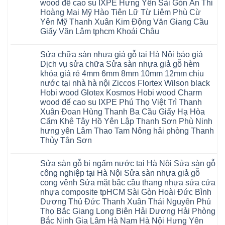
sinh
Hà
glotex
wood đế cao su IXPE Hưng Yên Sài Gòn Ân Thi
rẻ
tại
Ninh
của
Bắc
Hoàng Mai Mỹ Hào Tiên Lữ Từ Liêm Phù Cừ
Hà
Bình
nước
Ninh
Nội
Thái
nào
Yên Mỹ Thanh Xuân Kim Động Văn Giang Cầu
Thanh
báo
Bình
Hà
Xuân
Giấy Văn Lâm tphcm Khoái Châu
giá
Thanh
Nội
Tây
cửa
Hóa
Thanh
Không
Hồ
nhựa
Quỳnh
Xuân
có
Hải
nhà
Phụ
tpHCM
Sửa chữa sàn nhựa giả gỗ tại Hà Nội báo giá
bình
Phòng
vệ
Phú
Đà
luận
Thái
Dịch vụ sửa chữa Sửa sàn nhựa giả gỗ hèm
sinh
Thọ
Nẵng
ở
Bình
giá
khóa giá rẻ 4mm 6mm 8mm 10mm 12mm chịu
Lào
Gia
Thợ
Hưng
rẻ
Cai
Lâm
sửa
nước tại nhà hà nội Ziccos Flortex Wilson black
Yên
tpHCM
Tuyên
Phú
sàn
Hà
Hobi wood Glotex Kosmos Hobi wood Charm
Thanh
Quang
Thọ
nhựa
Đông
Xuân
Hải
thợ
wood đế cao su IXPE Phú Thọ Việt Trì Thanh
Hạ
Bắc
Phòng
sửa
Long
Xuân Đoan Hùng Thanh Ba Cầu Giấy Hạ Hòa
Ninh
Sóc
sàn
Ninh
Sơn
nhà
Cẩm Khê Tây Hồ Yên Lập Thanh Sơn Phù Ninh
Bình
Ninh
thợ
hưng yên Lâm Thao Tam Nông hải phòng Thanh
Đà
Bình
sửa
Nẵng
Hưng
sàn
Thủy Tân Sơn
Quảng
Yên
gỗ
Ninh
Không
tại
có
Hà
Sửa sàn gỗ bị ngấm nước tại Hà Nội Sửa sàn gỗ
bình
Nội
luận
báo
công nghiệp tại Hà Nội Sửa sàn nhựa giả gỗ
ở
giá
cong vênh Sửa mặt bậc cầu thang nhựa sửa cửa
Sửa
Dịch
chữa
nhựa composite tpHCM Sài Gòn Hoài Đức Bình
vụ
sàn
sửa
Dương Thủ Đức Thanh Xuân Thái Nguyên Phú
nhựa
chữa
giả
Thọ Bắc Giang Long Biên Hải Dương Hải Phòng
Sửa
gỗ
sàn
Bắc Ninh Gia Lâm Hà Nam Hà Nội Hưng Yên
tại
nhựa