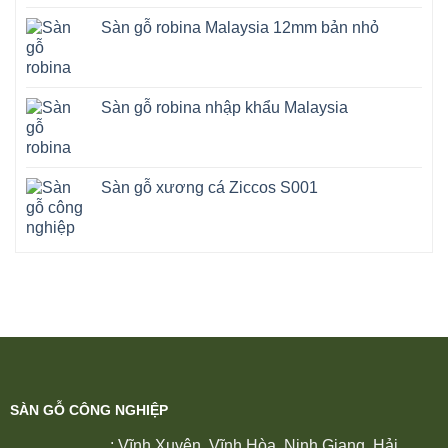
Sàn gỗ robina Malaysia 12mm bản nhỏ
Sàn gỗ robina nhập khẩu Malaysia
Sàn gỗ xương cá Ziccos S001
SÀN GỖ CÔNG NGHIỆP
: Vĩnh Xuyên, Vĩnh Hòa, Ninh Giang, Hải