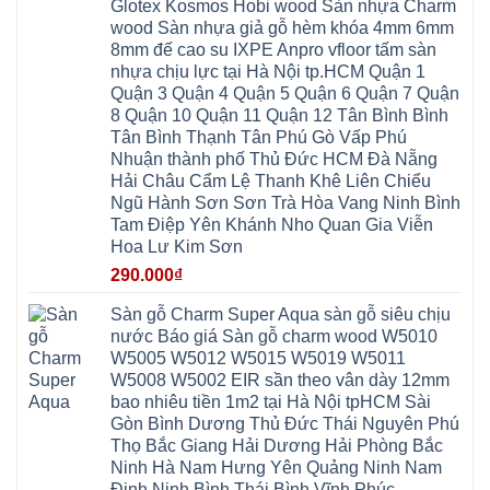
đế
Phù
Glotex Kosmos Hobi wood Sàn nhựa Charm
Hưng
Minh
cao
Đổng
Yên
Tam
wood Sàn nhựa giả gỗ hèm khóa 4mm 6mm
su
Hải
Việt
Hưng
IXPE
Phòng
8mm đế cao su IXPE Anpro vfloor tấm sàn
Hưng
Dân
pvc
Thư
Phúc
Hòa
nhựa chịu lực tại Hà Nội tp.HCM Quận 1
spc
Lâm
Lợi
Vân
Bắc
Đông
Quận 3 Quận 4 Quận 5 Quận 6 Quận 7 Quận
Hà
Đình
Ninh
Anh
Đông
Nghệ
8 Quận 10 Quận 11 Quận 12 Tân Bình Bình
Phú
Phúc
Quảng
An
Xuyên
Thịnh
Ninh
Tân Bình Thạnh Tân Phú Gò Vấp Phú
Ứng
Phượng
Thiên
Dương
Thiên
Dực
Nhuận thành phố Thủ Đức HCM Đà Nẵng
Quảng
Nội
Hòa
Chuyên
Ninh
Yên
Hải Châu Cẩm Lệ Thanh Khê Liên Chiểu
Xá
Mỹ
Lộc
Nghĩa
Ứng
Đại
Vĩnh
Ngũ Hành Sơn Sơn Trà Hòa Vang Ninh Bình
Phú
Hòa
Xuyên
Thanh
Phú
Tam Điệp Yên Khánh Nho Quan Gia Viễn
Thanh
Đà
Mê
Thọ
Hóa
Nẵng
Linh
Hoa Lư Kim Sơn
Lương
Mỹ
Thanh
Hưng
Kiến
Đức
Oai
Yên
290.000
₫
Hưng
Hồng
Bình
Yên
Sơn
Minh
Lãng
Phúc
Sàn gỗ Charm Super Aqua sàn gỗ siêu chịu
Tam
Tiến
Sơn
Hưng
Thắng
nước Báo giá Sàn gỗ charm wood W5010
Ninh
Dân
Quang
Bình
Hòa
W5005 W5012 W5015 W5019 W5011
Minh
Hương
Vân
Sóc
W5008 W5002 EIR sần theo vân dày 12mm
Sơn
Đình
Sơn
Chương
Hà
Hà
bao nhiêu tiền 1m2 tại Hà Nội tpHCM Sài
Mỹ
Nội
Nam
Gòn Bình Dương Thủ Đức Thái Nguyên Phú
Nam
Ứng
Đa
Định
Thiên
Phúc
Thọ Bắc Giang Hải Dương Hải Phòng Bắc
Phú
Hòa
Nội
Nghĩa
Ninh Hà Nam Hưng Yên Quảng Ninh Nam
Xá
Bài
Xuân
Ứng
Bắc
Định Ninh Bình Thái Bình Vĩnh Phúc