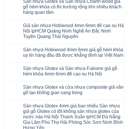
Sàn nhựa Glotex và Sàn nhựa Charm wood giả
bình
RUM
4mm
luận
AI
gỗ hèm khóa có thị trường rộng lớn nhiều khách
6mm
ở
35
đế
hàng quan tâm
Sàn
AI
cao
nhựa
36
Không
su
Glotex
RUM
có
glotex
và
AI
Giá sàn nhựa Hobiwood 4mm 6mm đế cao su Hà
bình
charm
Sàn
37
luận
wood
Nội tpHCM Quảng Ninh Nghệ An Bắc Ninh
nhựa
AI
ở
hobiwood
Hobiwood
Tuyên Quang Thái Nguyên
dày
Sàn
kosmos
giả
12mm
nhựa
fukione
gỗ
Không
bản
Glotex
wilson
hèm
có
to
và
mikado
Sàn nhựa Hobiwood 4mm 6mm giả gỗ hèm khóa
khóa
bình
tại
Sàn
4mm
4mm
luận
uy tín hàng đầu đã được khẳng định tại Việt Nam
Hà
nhựa
6mm
ở
6mm
Nội
Charm
báo
Giá
đế
Không
Thanh
wood
giá
sàn
cao
có
Xuân
giả
thợ
Sàn nhựa Glotex và Sàn nhựa Fukione giả gỗ
nhựa
su
bình
Thanh
gỗ
Sửa
Hobiwood
có
luận
hèm khóa 4mm 6mm đế cao su Hà Nội
Trì
hèm
sàn
4mm
ở
hèm
Bắc
khóa
nhựa
6mm
Sàn
khóa
Không
Ninh
có
bao
đế
nhựa
thông
có
Cầu
thị
nhiêu
Sàn nhựa Glotex và cửa nhựa composite giả vân
cao
Hobiwood
minh
bình
Giấy
trường
1m2
su
4mm
chống
luận
gỗ tạo không gian sang trọng
Tây
rộng
tại
Hà
6mm
ở
cong
Hồ
lớn
tphcm
Nội
giả
Sàn
vênh
Không
Hưng
nhiều
Bình
tpHCM
gỗ
nhựa
co
có
Yên
khách
Dương
Sàn nhựa Glotex 4mm giá bao nhiêu Sàn nhựa
Quảng
hèm
Glotex
ngót
bình
TpHCM
hàng
Đà
Ninh
khóa
và
Gia
luận
giả gỗ Glotex có tốt không sàn nhựa glotex của
Bình
quan
Nẵng
Nghệ
uy
Sàn
ở
Lâm
Dương
tâm
Khánh
nước nào Hà Nội Thanh Xuân tpHCM Đà Nẵng
An
tín
nhựa
Sàn
Thanh
Huế
Hòa
Bắc
hàng
Fukione
nhựa
Xuân
Gia Lâm Phú Thọ Hải Phòng Sóc Sơn Ninh Bình
Cần
Hải
Ninh
đầu
giả
Glotex
Hà
Thơ
Phòng
Hưng Yên
Tuyên
đã
gỗ
và
Nội