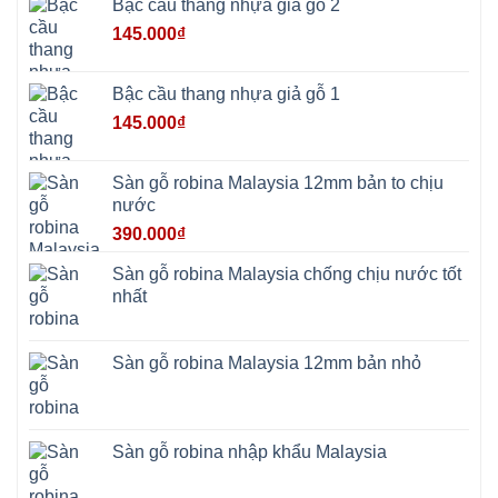
Bậc cầu thang nhựa giả gỗ 2
Sơn
Tây
145.000
₫
Hưng
Yên
Tùng
Thiện
Bậc cầu thang nhựa giả gỗ 1
Đoài
Phương
145.000
₫
Nha
Trang
Phúc
Thọ
Sàn gỗ robina Malaysia 12mm bản to chịu
Phúc
Lộc
nước
390.000
₫
Sàn gỗ robina Malaysia chống chịu nước tốt
nhất
Sàn gỗ robina Malaysia 12mm bản nhỏ
Sàn gỗ robina nhập khẩu Malaysia