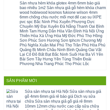
lâm
có
công
nhựa
Sàn nhựa hèm khóa glotex 4mm 6mm báo giá
Nam
đà
bình
nghiệp
composite
Định
nẵng
luận
tại
bao nhiêu 1m2 Sàn nhựa giả gỗ hèm khóa charm
Phúc
Sóc
ở
thanh
Hà
Thọ
wood hobiwood kosmos fukione wilson 4mm
Sơn
Sửa
xuân
Nội
Phúc
Ninh
sàn
cầu
Sửa
6mm chống chịu nước mối mọt đế cao su IXPE
Lộc
Bình
gỗ
giấy
sàn
Hát
pvc spc Bắc Ninh Phú Xuyên Phượng Dực
Thái
bị
hoành
nhựa
Môn
Bình
hở
bồ
Chuyên Mỹ Đại Xuyên Đà Nẵng Thanh Oai Bình
giả
Sài
Vĩnh
tại
hạ
gỗ
Gòn
Minh Tam Hưng Dân Hòa Vân Đình Hà Nội Ứng
Phúc
Hà
long
Sửa
Thạch
Tây
Nội
ninh
Thiên Hòa Xá Ứng Hòa Mỹ Đức Phú Thọ Hồng
mặt
Thất
Hồ
Sửa
giang
bậc
Sơn Phúc Sơn Hương Sơn tphcm Chương Mỹ
Hạ
Thanh
sàn
hoàng
cầu
Bằng
Hóa
gỗ
Phú Nghĩa Xuân Mai Phú Thọ Trần Phú Hòa Phú
mai
thang
Tây
Đống
công
quảng
nhựa
Quảng Bị Minh Châu Ninh Bình Quảng Oai Vật
Phương
Đa
nghiệp
ninh
sửa
tphcm
Nghệ
Lại Cổ Đô Bất Bạt Bắc Ninh Suối Hai Ba Vì Yên
bị
tây
cửa
Hòa
An
hở
hồ
nhựa
Bài Sơn Tây Hưng Yên Tùng Thiện Đoài
Lạc
Sửa
sơn
composite
Yên
Phương Nha Trang Phúc Thọ Phúc Lộc
sàn
tây
Thanh
Xuân
nhựa
hưng
Trì
Quốc
Không
giả
yên
Đại
Oai
có
gỗ
thạch
Thanh
Hưng
bình
Sửa
thất
Nam
Đạo
luận
mặt
mê
SẢN PHẨM MỚI
Phù
ở
Đà
bậc
linh
tphcm
Sàn
Nẵng
cầu
thanh
Ngọc
nhựa
Kiều
thang
trì
Hồi
hèm
Sửa sàn nhựa tại Hà Nội Sửa sàn nhựa giả
Phú
nhựa
bắc
Thanh
khóa
Phú
sửa
ninh
gỗ 4mm 6mm giá rẻ báo giá Dịch vụ sửa
Liệt
glotex
Cát
cửa
mỹ
Thượng
4mm
Hoài
chữa Sửa sàn nhựa giả gỗ giá rẻ 8mm
nhựa
đức
Phúc
6mm
Đức
composite
quốc
10mm 12mm chịu nước cao cấp sửa chữa
Sài
báo
Lâm
Phú
oai
Gòn