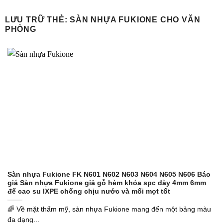
Bỏ
qua
LƯU TRỮ THẺ:
SÀN NHỰA FUKIONE CHO VĂN
PHÒNG
nội
dung
Sàn nhựa Fukione FK N601 N602 N603 N604 N605 N606 Báo
giá Sàn nhựa Fukione giả gỗ hèm khóa spc dày 4mm 6mm
đế cao su IXPE chống chịu nước và mối mọt tốt
🌈 Về mặt thẩm mỹ, sàn nhựa Fukione mang đến một bảng màu
đa dạng...