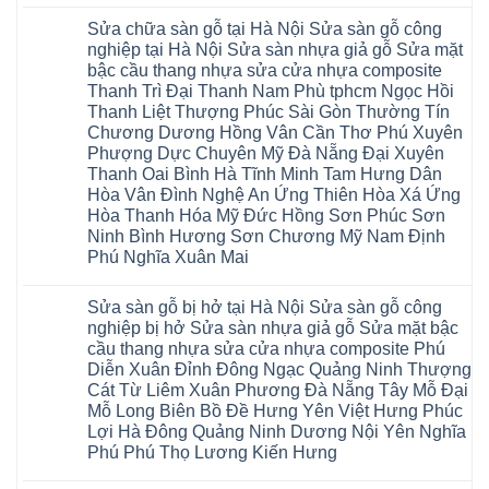
Không
Gòn
sàn
Việt
Mỹ
có
Hoài
nhựa
Trì
Sửa chữa sàn gỗ tại Hà Nội Sửa sàn gỗ công
Thanh
bình
Đức
giả
Thanh
Xuân
luận
Bình
nghiệp tại Hà Nội Sửa sàn nhựa giả gỗ Sửa mặt
gỗ
Xuân
Kim
ở
Dương
cong
Đoan
bậc cầu thang nhựa sửa cửa nhựa composite
Động
Sửa
Thủ
vênh
Hùng
Văn
chữa
Thanh Trì Đại Thanh Nam Phù tphcm Ngọc Hồi
Đức
Sửa
Thanh
Giang
sàn
Thanh
mặt
Ba
Thanh Liệt Thượng Phúc Sài Gòn Thường Tín
Cầu
gỗ
Xuân
bậc
Cầu
Giấy
bị
Chương Dương Hồng Vân Cần Thơ Phú Xuyên
Thái
cầu
Giấy
Văn
phồng
Nguyên
thang
Hạ
Phượng Dực Chuyên Mỹ Đà Nẵng Đại Xuyên
Lâm
tại
Phú
nhựa
Hòa
tphcm
Hà
Thanh Oai Bình Hà Tĩnh Minh Tam Hưng Dân
Thọ
sửa
Cẩm
Khoái
Nội
Bắc
cửa
Hòa Vân Đình Nghệ An Ứng Thiên Hòa Xá Ứng
Khê
Châu
Sửa
Giang
nhựa
Tây
sàn
Hòa Thanh Hóa Mỹ Đức Hồng Sơn Phúc Sơn
Long
composite
Hồ
gỗ
Biên
hoài
Ninh Bình Hương Sơn Chương Mỹ Nam Định
Yên
công
Hải
đức
Lập
Phú Nghĩa Xuân Mai
nghiệp
Dương
đan
Thanh
tại
Hải
phượng
Sơn
Không
Hà
Phòng
tphcm
Phù
có
Nội
Bắc
thanh
Sửa sàn gỗ bị hở tại Hà Nội Sửa sàn gỗ công
Ninh
bình
Sửa
Ninh
oai
hưng
luận
nghiệp bị hở Sửa sàn nhựa giả gỗ Sửa mặt bậc
sàn
Gia
ứng
yên
ở
nhựa
Lâm
cầu thang nhựa sửa cửa nhựa composite Phú
hòa
Lâm
Sửa
giả
Hà
long
Thao
chữa
Diễn Xuân Đỉnh Đông Ngạc Quảng Ninh Thượng
gỗ
Nam
biên
Tam
sàn
Sửa
Hà
Cát Từ Liêm Xuân Phương Đà Nẵng Tây Mỗ Đại
sài
Nông
gỗ
mặt
Nội
gòn
hải
tại
Mỗ Long Biên Bồ Đề Hưng Yên Việt Hưng Phúc
bậc
Hưng
đông
phòng
Hà
cầu
Lợi Hà Đông Quảng Ninh Dương Nội Yên Nghĩa
Yên
anh
Thanh
Nội
thang
Đông
sóc
Thủy
Sửa
Phú Phú Thọ Lương Kiến Hưng
nhựa
Anh
sơn
Tân
sàn
sửa
Quảng
gia
Không
Sơn
gỗ
cửa
Ninh