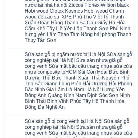
Hưng
rẻ
Cai
Lâm
sửa
nước tại nhà hà nội Ziccos Flortex Wilson black
Yên
tpHCM
Tuyên
Phú
sàn
Hà
Hobi wood Glotex Kosmos Hobi wood Charm
Thanh
Quang
Thọ
nhựa
Đông
Xuân
Hải
thợ
wood đế cao su IXPE Phú Thọ Việt Trì Thanh
Hạ
Bắc
Phòng
sửa
Long
Xuân Đoan Hùng Thanh Ba Cầu Giấy Hạ Hòa
Ninh
Sóc
sàn
Ninh
Sơn
nhà
Cẩm Khê Tây Hồ Yên Lập Thanh Sơn Phù Ninh
Bình
Ninh
thợ
hưng yên Lâm Thao Tam Nông hải phòng Thanh
Đà
Bình
sửa
Nẵng
Hưng
sàn
Thủy Tân Sơn
Quảng
Yên
gỗ
Ninh
Không
tại
có
Hà
Sửa sàn gỗ bị ngấm nước tại Hà Nội Sửa sàn gỗ
bình
Nội
luận
báo
công nghiệp tại Hà Nội Sửa sàn nhựa giả gỗ
ở
giá
cong vênh Sửa mặt bậc cầu thang nhựa sửa cửa
Sửa
Dịch
chữa
nhựa composite tpHCM Sài Gòn Hoài Đức Bình
vụ
sàn
sửa
Dương Thủ Đức Thanh Xuân Thái Nguyên Phú
nhựa
chữa
giả
Thọ Bắc Giang Long Biên Hải Dương Hải Phòng
Sửa
gỗ
sàn
Bắc Ninh Gia Lâm Hà Nam Hà Nội Hưng Yên
tại
nhựa
Hà
Đông Anh Quảng Ninh Nam Định Sóc Sơn Ninh
giả
Nội
gỗ
Bình Thái Bình Vĩnh Phúc Tây Hồ Thanh Hóa
báo
hèm
giá
Đống Đa Nghệ An
khóa
Dịch
giá
Không
vụ
rẻ
có
sửa
4mm
Sửa sàn gỗ bị cong vênh tại Hà Nội Sửa sàn gỗ
bình
chữa
6mm
luận
Sửa
công nghiệp tại Hà Nội Sửa sàn nhựa giả gỗ
8mm
ở
sàn
10mm
cong vênh Sửa mặt bậc cầu thang nhựa sửa cửa
Sửa
nhựa
12mm
sàn