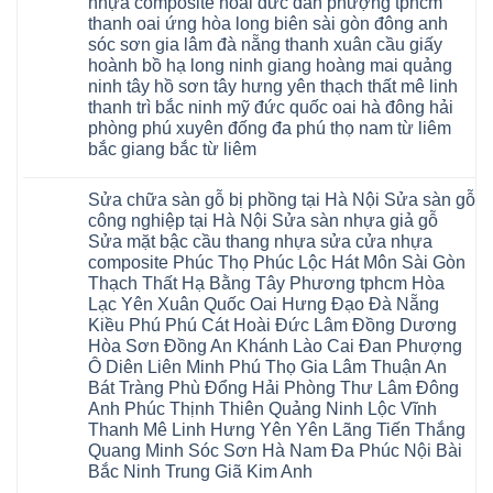
nhựa composite hoài đức đan phượng tphcm
giả
tại
gỗ
gỗ
nhà
thanh oai ứng hòa long biên sài gòn đông anh
bị
hèm
Ziccos
ngấm
sóc sơn gia lâm đà nẵng thanh xuân cầu giấy
khóa
Flortex
nước
giá
Wilson
hoành bồ hạ long ninh giang hoàng mai quảng
tại
rẻ
black
Hà
ninh tây hồ sơn tây hưng yên thạch thất mê linh
4mm
Hobi
Nội
6mm
thanh trì bắc ninh mỹ đức quốc oai hà đông hải
wood
Sửa
8mm
Glotex
sàn
phòng phú xuyên đống đa phú thọ nam từ liêm
10mm
Kosmos
gỗ
12mm
bắc giang bắc từ liêm
Hobi
công
chịu
wood
nghiệp
Không
nước
Charm
tại
có
tại
wood
Hà
Sửa chữa sàn gỗ bị phồng tại Hà Nội Sửa sàn gỗ
bình
nhà
đế
Nội
luận
hà
công nghiệp tại Hà Nội Sửa sàn nhựa giả gỗ
cao
Sửa
ở
nội
su
Sửa mặt bậc cầu thang nhựa sửa cửa nhựa
sàn
Sửa
Ziccos
IXPE
nhựa
sàn
Flortex
composite Phúc Thọ Phúc Lộc Hát Môn Sài Gòn
Hưng
giả
gỗ
Wilson
Yên
Thạch Thất Hạ Bằng Tây Phương tphcm Hòa
gỗ
bị
black
Sài
cong
cong
Hobi
Lạc Yên Xuân Quốc Oai Hưng Đạo Đà Nẵng
Gòn
vênh
vênh
wood
Ân
Kiều Phú Phú Cát Hoài Đức Lâm Đồng Dương
Sửa
tại
Glotex
Thi
mặt
Hà
Hòa Sơn Đồng An Khánh Lào Cai Đan Phượng
Kosmos
Hoàng
bậc
Nội
Hobi
Mai
Ô Diên Liên Minh Phú Thọ Gia Lâm Thuận An
cầu
Sửa
wood
Mỹ
thang
sàn
Bát Tràng Phù Đổng Hải Phòng Thư Lâm Đông
Charm
Hào
nhựa
gỗ
wood
Tiên
Anh Phúc Thịnh Thiên Quảng Ninh Lộc Vĩnh
sửa
công
đế
Lữ
cửa
Thanh Mê Linh Hưng Yên Yên Lãng Tiến Thắng
nghiệp
cao
Từ
nhựa
tại
su
Quang Minh Sóc Sơn Hà Nam Đa Phúc Nội Bài
Liêm
composite
Hà
IXPE
Phù
tpHCM
Bắc Ninh Trung Giã Kim Anh
Nội
Phú
Cừ
Sài
Sửa
Thọ
Yên