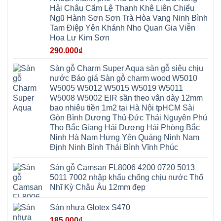
Nội
Hòa
Chuyên
Ninh
Yên
Hải Châu Cẩm Lệ Thanh Khê Liên Chiểu
Xá
Mỹ
Lộc
Nghĩa
Ứng
Đại
Vĩnh
Ngũ Hành Sơn Sơn Trà Hòa Vang Ninh Bình
Phú
Hòa
Xuyên
Thanh
Phú
Tam Điệp Yên Khánh Nho Quan Gia Viễn
Thanh
Đà
Mê
Thọ
Hóa
Nẵng
Linh
Hoa Lư Kim Sơn
Lương
Mỹ
Thanh
Hưng
Kiến
Đức
Oai
Yên
290.000
₫
Hưng
Hồng
Bình
Yên
Sơn
Minh
Lãng
Phúc
Sàn gỗ Charm Super Aqua sàn gỗ siêu chịu
Tam
Tiến
Sơn
Hưng
Thắng
nước Báo giá Sàn gỗ charm wood W5010
Ninh
Dân
Quang
Bình
Hòa
W5005 W5012 W5015 W5019 W5011
Minh
Hương
Vân
Sóc
W5008 W5002 EIR sần theo vân dày 12mm
Sơn
Đình
Sơn
Chương
Hà
Hà
bao nhiêu tiền 1m2 tại Hà Nội tpHCM Sài
Mỹ
Nội
Nam
Gòn Bình Dương Thủ Đức Thái Nguyên Phú
Nam
Ứng
Đa
Định
Thiên
Phúc
Thọ Bắc Giang Hải Dương Hải Phòng Bắc
Phú
Hòa
Nội
Nghĩa
Ninh Hà Nam Hưng Yên Quảng Ninh Nam
Xá
Bài
Xuân
Ứng
Bắc
Định Ninh Bình Thái Bình Vĩnh Phúc
Mai
Hòa
Ninh
Mỹ
Trung
Đức
Giã
Sàn gỗ Camsan FL8006 4200 0720 5013
Phú
Kim
5011 7002 nhập khẩu chống chịu nước Thổ
Thọ
Anh
Hồng
Nhĩ Kỳ Châu Âu 12mm đẹp
Sơn
Phúc
Sơn
Sàn nhựa Glotex S470
Hương
Sơn
185.000
₫