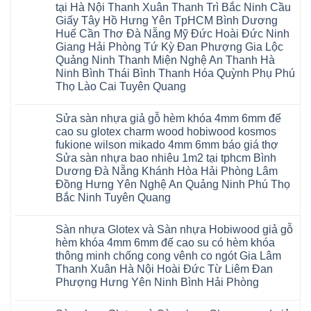
tại Hà Nội Thanh Xuân Thanh Trì Bắc Ninh Cầu
Giấy Tây Hồ Hưng Yên TpHCM Bình Dương
Huế Cần Thơ Đà Nẵng Mỹ Đức Hoài Đức Ninh
Giang Hải Phòng Tứ Kỳ Đan Phượng Gia Lộc
Quảng Ninh Thanh Miện Nghệ An Thanh Hà
Ninh Bình Thái Bình Thanh Hóa Quỳnh Phụ Phú
Thọ Lào Cai Tuyên Quang
Không
có
Sửa sàn nhựa giả gỗ hèm khóa 4mm 6mm đế
bình
luận
cao su glotex charm wood hobiwood kosmos
ở
fukione wilson mikado 4mm 6mm báo giá thợ
Sàn
gỗ
Sửa sàn nhựa bao nhiêu 1m2 tại tphcm Bình
AURUM
Dương Đà Nẵng Khánh Hòa Hải Phòng Lâm
Floor
Báo
Đồng Hưng Yên Nghệ An Quảng Ninh Phú Thọ
giá
Bắc Ninh Tuyên Quang
Sàn
gỗ
Không
AURUM
có
Floor
Sàn nhựa Glotex và Sàn nhựa Hobiwood giả gỗ
bình
nhập
luận
hèm khóa 4mm 6mm đế cao su có hèm khóa
khẩu
ở
Malaysia
thông minh chống cong vênh co ngót Gia Lâm
Sửa
RUM
sàn
Thanh Xuân Hà Nội Hoài Đức Từ Liêm Đan
14
nhựa
AI
Phượng Hưng Yên Ninh Bình Hải Phòng
giả
15
gỗ
Không
AI
hèm
có
13
khóa