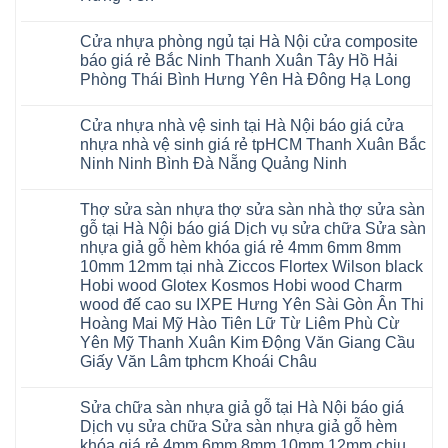
Đà
Lâm
Quang
được
hèm
cửa
Hoài
Nẵng
Không
Đồng
Thái
khẳng
khóa
nhựa
Đức
Mỹ
có
Hưng
Nguyên
định
4mm
composite
Từ
Cửa nhựa phòng ngủ tại Hà Nội cửa composite
Đức
bình
Yên
tại
6mm
giả
Liêm
Hoài
luận
Nghệ
báo giá rẻ Bắc Ninh Thanh Xuân Tây Hồ Hải
Việt
đế
vân
Đan
Đức
ở
An
Nam
cao
gỗ
Phượng
Phòng Thái Bình Hưng Yên Hà Đông Hạ Long
Ninh
Sàn
Quảng
su
tạo
Hưng
Giang
nhựa
Ninh
Không
Hà
không
Yên
Hải
Glotex
Phú
có
Nội
gian
Ninh
Phòng
4mm
Thọ
Cửa nhựa nhà vệ sinh tại Hà Nội báo giá cửa
bình
sang
Bình
Tứ
giá
Bắc
luận
trọng
Hải
nhựa nhà vệ sinh giá rẻ tpHCM Thanh Xuân Bắc
Kỳ
bao
Ninh
ở
Phòng
Đan
nhiêu
Ninh Ninh Bình Đà Nẵng Quảng Ninh
Tuyên
Cửa
Phượng
Sàn
Quang
nhựa
Gia
nhựa
Không
phòng
Lộc
giả
có
ngủ
Thợ sửa sàn nhựa thợ sửa sàn nhà thợ sửa sàn
Quảng
gỗ
bình
tại
Ninh
Glotex
luận
gỗ tại Hà Nội báo giá Dịch vụ sửa chữa Sửa sàn
Hà
ở
Thanh
có
Nội
nhựa giả gỗ hèm khóa giá rẻ 4mm 6mm 8mm
Cửa
Miện
tốt
cửa
nhựa
Nghệ
không
10mm 12mm tại nhà Ziccos Flortex Wilson black
composite
nhà
An
sàn
báo
Hobi wood Glotex Kosmos Hobi wood Charm
vệ
Thanh
nhựa
giá
sinh
Hà
glotex
wood đế cao su IXPE Hưng Yên Sài Gòn Ân Thi
rẻ
tại
Ninh
của
Bắc
Hoàng Mai Mỹ Hào Tiên Lữ Từ Liêm Phù Cừ
Hà
Bình
nước
Ninh
Nội
Thái
nào
Yên Mỹ Thanh Xuân Kim Động Văn Giang Cầu
Thanh
báo
Bình
Hà
Xuân
Giấy Văn Lâm tphcm Khoái Châu
giá
Thanh
Nội
Tây
cửa
Hóa
Thanh
Không
Hồ
nhựa
Quỳnh
Xuân
có
Hải
nhà
Phụ
tpHCM
Sửa chữa sàn nhựa giả gỗ tại Hà Nội báo giá
bình
Phòng
vệ
Phú
Đà
luận
Thái
Dịch vụ sửa chữa Sửa sàn nhựa giả gỗ hèm
sinh
Thọ
Nẵng
ở
Bình
giá
khóa giá rẻ 4mm 6mm 8mm 10mm 12mm chịu
Lào
Gia
Thợ