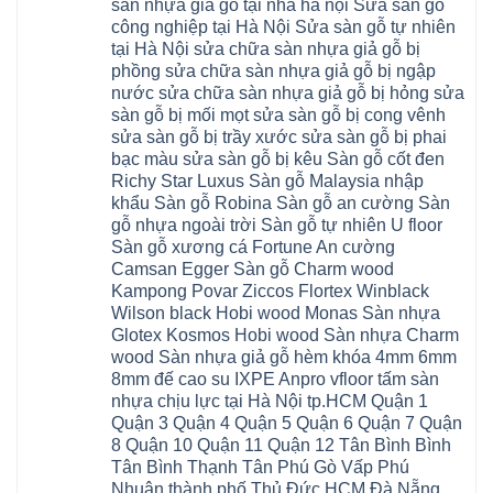
giá
Đồng
sàn nhựa giả gỗ tại nhà hà nội Sửa sàn gỗ
Diễn
hà
Thường
bao
Dương
Xuân
đông
Tín
công nghiệp tại Hà Nội Sửa sàn gỗ tự nhiên
nhiêu
Hòa
Đỉnh
hải
Chương
1m2
Sơn
tại Hà Nội sửa chữa sàn nhựa giả gỗ bị
Đông
phòng
Dương
Sàn
Đồng
Ngạc
phú
Hồng
phồng sửa chữa sàn nhựa giả gỗ bị ngập
nhựa
An
Quảng
xuyên
Vân
giả
Khánh
nước sửa chữa sàn nhựa giả gỗ bị hỏng sửa
Ninh
đống
Cần
gỗ
Lào
Thượng
đa
Thơ
sàn gỗ bị mối mọt sửa sàn gỗ bị cong vênh
hèm
Cai
Cát
phú
Phú
khóa
Đan
sửa sàn gỗ bị trầy xước sửa sàn gỗ bị phai
Từ
thọ
Xuyên
charm
Phượng
Liêm
nam
Phượng
bạc màu sửa sàn gỗ bị kêu Sàn gỗ cốt đen
wood
Ô
Xuân
từ
Dực
hobiwood
Diên
Phương
Richy Star Luxus Sàn gỗ Malaysia nhập
liêm
Chuyên
kosmos
Liên
Đà
bắc
Mỹ
fukione
khẩu Sàn gỗ Robina Sàn gỗ an cường Sàn
Minh
Nẵng
giang
Đà
wilson
Phú
Tây
bắc
gỗ nhựa ngoài trời Sàn gỗ tự nhiên U floor
Nẵng
4mm
Thọ
Mỗ
từ
Đại
6mm
Gia
Sàn gỗ xương cá Fortune An cường
Đại
liêm
Xuyên
chống
Lâm
Mỗ
Camsan Egger Sàn gỗ Charm wood
Thanh
chịu
Thuận
Long
Oai
nước
An
Kampong Povar Ziccos Flortex Winblack
Biên
Bình
mối
Bát
Bồ
Hà
Wilson black Hobi wood Monas Sàn nhựa
mọt
Tràng
Đề
Tĩnh
đế
Phù
Glotex Kosmos Hobi wood Sàn nhựa Charm
Hưng
Minh
cao
Đổng
Yên
Tam
wood Sàn nhựa giả gỗ hèm khóa 4mm 6mm
su
Hải
Việt
Hưng
IXPE
Phòng
8mm đế cao su IXPE Anpro vfloor tấm sàn
Hưng
Dân
pvc
Thư
Phúc
Hòa
nhựa chịu lực tại Hà Nội tp.HCM Quận 1
spc
Lâm
Lợi
Vân
Bắc
Đông
Quận 3 Quận 4 Quận 5 Quận 6 Quận 7 Quận
Hà
Đình
Ninh
Anh
Đông
Nghệ
8 Quận 10 Quận 11 Quận 12 Tân Bình Bình
Phú
Phúc
Quảng
An
Xuyên
Thịnh
Ninh
Tân Bình Thạnh Tân Phú Gò Vấp Phú
Ứng
Phượng
Thiên
Dương
Thiên
Dực
Nhuận thành phố Thủ Đức HCM Đà Nẵng
Quảng