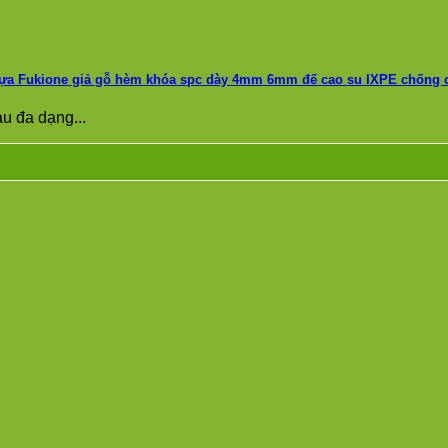
ựa Fukione giả gỗ hèm khóa spc dày 4mm 6mm đế cao su IXPE chống c
u đa dạng...