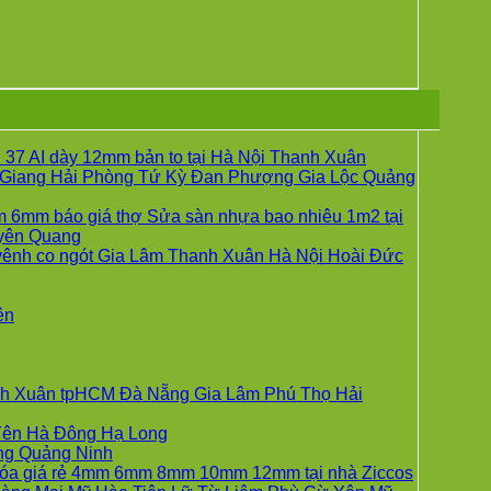
37 AI dày 12mm bản to tại Hà Nội Thanh Xuân
Giang Hải Phòng Tứ Kỳ Đan Phượng Gia Lộc Quảng
g
 6mm báo giá thợ Sửa sàn nhựa bao nhiêu 1m2 tại
Không
yên Quang
có
vênh co ngót Gia Lâm Thanh Xuân Hà Nội Hoài Đức
bình
luận
ở
Không
ên
UM
Sửa
có
sàn
bình
nhựa
luận
ở
giả
hanh Xuân tpHCM Đà Nẵng Gia Lâm Phú Thọ Hải
Giá
gỗ
sàn
hèm
Không
 Yên Hà Đông Hạ Long
UM
nhựa
khóa
Không
có
ẵng Quảng Ninh
Hobiwood
4mm
có
bình
 khóa giá rẻ 4mm 6mm 8mm 10mm 12mm tại nhà Ziccos
4mm
6mm