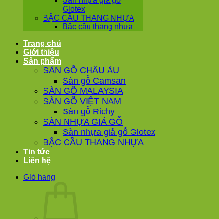
Sàn nhựa giả gỗ
Glotex
BẬC CẦU THANG NHỰA
Bậc cầu thang nhựa
Trang chủ
Giới thiệu
Sản phẩm
SÀN GỖ CHÂU ÂU
Sàn gỗ Camsan
SÀN GỖ MALAYSIA
SÀN GỖ VIỆT NAM
Sàn gỗ Richy
SÀN NHỰA GIẢ GỖ
Sàn nhựa giả gỗ Glotex
BẬC CẦU THANG NHỰA
Tin tức
Liên hệ
Giỏ hàng