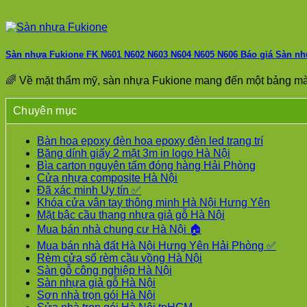
Sàn nhựa Fukione FK N601 N602 N603 N604 N605 N606 Báo giá Sàn nh
🌈 Về mặt thẩm mỹ, sàn nhựa Fukione mang đến một bảng mà
Chuyên mục
Bàn hoa epoxy đèn hoa epoxy đèn led trang trí
Băng dính giấy 2 mặt 3m in logo Hà Nội
Bìa carton nguyên tấm đóng hàng Hải Phòng
Cửa nhựa composite Hà Nội
Đã xác minh Uy tín ✅
Khóa cửa vân tay thông minh Hà Nội Hưng Yên
Mặt bậc cầu thang nhựa giả gỗ Hà Nội
Mua bán nhà chung cư Hà Nội 🏠
Mua bán nhà đất Hà Nội Hưng Yên Hải Phòng ✅
Rèm cửa sổ rèm cầu vồng Hà Nội
Sàn gỗ công nghiệp Hà Nội
Sàn nhựa giả gỗ Hà Nội
Sơn nhà trọn gói Hà Nội