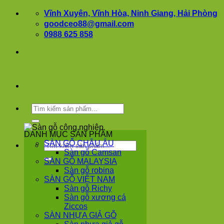
Bỏ
Vĩnh Xuyên, Vĩnh Hòa, Ninh Giang, Hải Phòng
qua
goodceo88@gmail.com
nội
0988 625 858
dung
Tìm
kiếm:
DANH MỤC SẢN PHẨM
SÀN GỖ CHÂU ÂU
Tìm
Sàn gỗ Camsan
kiếm:
SÀN GỖ MALAYSIA
Sàn gỗ robina
SÀN GỖ VIỆT NAM
Sàn gỗ Richy
Sàn gỗ xương cá
Ziccos
SÀN NHỰA GIẢ GỖ