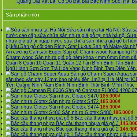
sàn
ở
Xuân
Quảng Oai Vật Lại Cổ Đô Bất Bạt Bắc Ninh Suối Hai 
gỗ
Sửa
tpHCM
tại
sàn
Đà
Sản phẩm mới
Hà
gỗ
Nẵng
Nội
bị
Gia
Sửa
hở
Lâm
Sửa sàn nhựa tại Hà Nội Sửa s
sàn
tại
Phú
nước cao cấp sửa chữa sàn nhựa giả gỗ tại nhà hà nội Sửa 
gỗ
Hà
Thọ
nhựa giả gỗ bị ngập nước sửa chữa sàn nhựa giả gỗ bị hỏng
công
Nội
Hải
bị kêu Sàn gỗ cốt đen Richy Star Luxus Sàn gỗ Malaysia n
nghiệp
Sửa
Phòng
An cường Camsan Egger Sàn gỗ Charm wood Kampong Povar
tại
sàn
Sóc
Charm wood Sàn nhựa giả gỗ hèm khóa 4mm 6mm 8mm đế cao
Hà
gỗ
Sơn
Quận 8 Quận 10 Quận 11 Quận 12 Tân Bình Bình Tân Bìn
Nội
công
Ninh
Ngũ Hành Sơn Sơn Trà Hòa Vang Ninh Bình Tam Điệp Yên
Sửa
nghiệp
Bình
Sàn gỗ Charm Super Aqua sà
sàn
bị
Hưng
sần theo vân dày 12mm bao nhiêu tiền 1m2 tại Hà Nội t
nhựa
hở
Yên
Yên Quảng Ninh Nam Định Ninh Bình Thái Bình Vĩnh Phúc
giả
Sửa
Sàn gỗ Camsan FL8006 4200 07
gỗ
sàn
Sàn nhựa Glotex S470
185.000
₫
Sửa
nhựa
Sàn nhựa Glotex S472
185.000
₫
mặt
giả
Sàn nhựa Glotex S474
185.000
₫
bậc
gỗ
Sàn nhựa Glotex S480
185.000
₫
cầu
Sửa
Bậc cầu thang nhựa giả gỗ 
thang
mặt
Bậc cầu thang nhựa giả gỗ 3
145.00
nhựa
bậc
Bậc cầu thang nhựa giả gỗ 2
145.00
sửa
cầu
Bậc cầu thang nhựa giả gỗ 