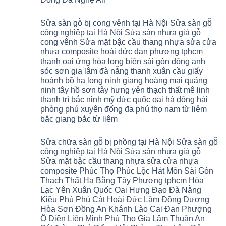
khóa
Dịch
giá
Không
vụ
rẻ
có
sửa
4mm
Sửa sàn gỗ bị cong vênh tại Hà Nội Sửa sàn gỗ
bình
chữa
6mm
luận
Sửa
công nghiệp tại Hà Nội Sửa sàn nhựa giả gỗ
8mm
ở
sàn
10mm
cong vênh Sửa mặt bậc cầu thang nhựa sửa cửa
Sửa
nhựa
12mm
sàn
nhựa composite hoài đức đan phượng tphcm
giả
tại
gỗ
gỗ
nhà
thanh oai ứng hòa long biên sài gòn đông anh
bị
hèm
Ziccos
ngấm
sóc sơn gia lâm đà nẵng thanh xuân cầu giấy
khóa
Flortex
nước
giá
Wilson
hoành bồ hạ long ninh giang hoàng mai quảng
tại
rẻ
black
Hà
ninh tây hồ sơn tây hưng yên thạch thất mê linh
4mm
Hobi
Nội
6mm
thanh trì bắc ninh mỹ đức quốc oai hà đông hải
wood
Sửa
8mm
Glotex
sàn
phòng phú xuyên đống đa phú thọ nam từ liêm
10mm
Kosmos
gỗ
12mm
bắc giang bắc từ liêm
Hobi
công
chịu
wood
nghiệp
Không
nước
Charm
tại
có
tại
wood
Hà
Sửa chữa sàn gỗ bị phồng tại Hà Nội Sửa sàn gỗ
bình
nhà
đế
Nội
luận
hà
công nghiệp tại Hà Nội Sửa sàn nhựa giả gỗ
cao
Sửa
ở
nội
su
Sửa mặt bậc cầu thang nhựa sửa cửa nhựa
sàn
Sửa
Ziccos
IXPE
nhựa
sàn
Flortex
composite Phúc Thọ Phúc Lộc Hát Môn Sài Gòn
Hưng
giả
gỗ
Wilson
Yên
Thạch Thất Hạ Bằng Tây Phương tphcm Hòa
gỗ
bị
black
Sài
cong
cong
Hobi
Lạc Yên Xuân Quốc Oai Hưng Đạo Đà Nẵng
Gòn
vênh
vênh
wood
Ân
Kiều Phú Phú Cát Hoài Đức Lâm Đồng Dương
Sửa
tại
Glotex
Thi
mặt
Hà
Hòa Sơn Đồng An Khánh Lào Cai Đan Phượng
Kosmos
Hoàng
bậc
Nội
Hobi
Mai
Ô Diên Liên Minh Phú Thọ Gia Lâm Thuận An
cầu
Sửa
wood
Mỹ