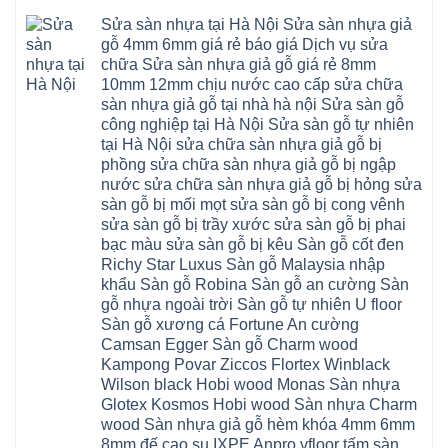
cầu
thanh
Ngọc
nhựa
Kiều
thang
trì
Hồi
hèm
Sửa sàn nhựa tại Hà Nội Sửa sàn nhựa giả
Phú
nhựa
bắc
Thanh
khóa
Phú
sửa
ninh
gỗ 4mm 6mm giá rẻ báo giá Dịch vụ sửa
Liệt
glotex
Cát
cửa
mỹ
Thượng
4mm
Hoài
chữa Sửa sàn nhựa giả gỗ giá rẻ 8mm
nhựa
đức
Phúc
6mm
Đức
composite
quốc
10mm 12mm chịu nước cao cấp sửa chữa
Sài
báo
Lâm
Phú
oai
Gòn
giá
Đồng
sàn nhựa giả gỗ tại nhà hà nội Sửa sàn gỗ
Diễn
hà
Thường
bao
Dương
Xuân
đông
Tín
công nghiệp tại Hà Nội Sửa sàn gỗ tự nhiên
nhiêu
Hòa
Đỉnh
hải
Chương
1m2
Sơn
tại Hà Nội sửa chữa sàn nhựa giả gỗ bị
Đông
phòng
Dương
Sàn
Đồng
Ngạc
phú
Hồng
phồng sửa chữa sàn nhựa giả gỗ bị ngập
nhựa
An
Quảng
xuyên
Vân
giả
Khánh
nước sửa chữa sàn nhựa giả gỗ bị hỏng sửa
Ninh
đống
Cần
gỗ
Lào
Thượng
đa
Thơ
sàn gỗ bị mối mọt sửa sàn gỗ bị cong vênh
hèm
Cai
Cát
phú
Phú
khóa
Đan
sửa sàn gỗ bị trầy xước sửa sàn gỗ bị phai
Từ
thọ
Xuyên
charm
Phượng
Liêm
nam
Phượng
bạc màu sửa sàn gỗ bị kêu Sàn gỗ cốt đen
wood
Ô
Xuân
từ
Dực
hobiwood
Diên
Phương
Richy Star Luxus Sàn gỗ Malaysia nhập
liêm
Chuyên
kosmos
Liên
Đà
bắc
Mỹ
fukione
khẩu Sàn gỗ Robina Sàn gỗ an cường Sàn
Minh
Nẵng
giang
Đà
wilson
Phú
Tây
bắc
gỗ nhựa ngoài trời Sàn gỗ tự nhiên U floor
Nẵng
4mm
Thọ
Mỗ
từ
Đại
6mm
Gia
Sàn gỗ xương cá Fortune An cường
Đại
liêm
Xuyên
chống
Lâm
Mỗ
Camsan Egger Sàn gỗ Charm wood
Thanh
chịu
Thuận
Long
Oai
nước
An
Kampong Povar Ziccos Flortex Winblack
Biên
Bình
mối
Bát
Bồ
Hà
Wilson black Hobi wood Monas Sàn nhựa
mọt
Tràng
Đề
Tĩnh
đế
Phù
Glotex Kosmos Hobi wood Sàn nhựa Charm
Hưng
Minh
cao
Đổng
Yên
Tam
wood Sàn nhựa giả gỗ hèm khóa 4mm 6mm
su
Hải
Việt
Hưng
IXPE
Phòng
8mm đế cao su IXPE Anpro vfloor tấm sàn
Hưng
Dân