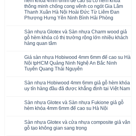
hèm khóa 4mm 6mm đế cao su có hèm khóa
khẩu
ở
Malaysia
thông minh chống cong vênh co ngót Gia Lâm
Sửa
RUM
sàn
Thanh Xuân Hà Nội Hoài Đức Từ Liêm Đan
14
nhựa
AI
Phượng Hưng Yên Ninh Bình Hải Phòng
giả
15
gỗ
Không
AI
hèm
có
13
khóa
Sàn nhựa Glotex và Sàn nhựa Charm wood giả
bình
RUM
4mm
luận
AI
gỗ hèm khóa có thị trường rộng lớn nhiều khách
6mm
ở
35
đế
hàng quan tâm
Sàn
AI
cao
nhựa
36
Không
su
Glotex
RUM
có
glotex
và
AI
Giá sàn nhựa Hobiwood 4mm 6mm đế cao su Hà
bình
charm
Sàn
37
luận
wood
Nội tpHCM Quảng Ninh Nghệ An Bắc Ninh
nhựa
AI
ở
hobiwood
Hobiwood
Tuyên Quang Thái Nguyên
dày
Sàn
kosmos
giả
12mm
nhựa
fukione
gỗ
Không
bản
Glotex
wilson
hèm
có
to
và
mikado
Sàn nhựa Hobiwood 4mm 6mm giả gỗ hèm khóa
khóa
bình
tại
Sàn
4mm
4mm
luận
uy tín hàng đầu đã được khẳng định tại Việt Nam
Hà
nhựa
6mm
ở
6mm
Nội
Charm
báo
Giá
đế
Không
Thanh
wood
giá
sàn
cao
có
Xuân
giả
thợ
Sàn nhựa Glotex và Sàn nhựa Fukione giả gỗ
nhựa
su
bình
Thanh
gỗ
Sửa
Hobiwood
có
luận
hèm khóa 4mm 6mm đế cao su Hà Nội
Trì
hèm
sàn
4mm
ở
hèm
Bắc
khóa
nhựa
6mm
Sàn
khóa
Không
Ninh
có
bao
đế
nhựa
thông
có
Cầu
thị
nhiêu
Sàn nhựa Glotex và cửa nhựa composite giả vân
cao
Hobiwood
minh
bình
Giấy
trường
1m2
su
4mm
chống
luận
gỗ tạo không gian sang trọng
Tây
rộng
tại
Hà
6mm
ở
cong
Hồ
lớn
tphcm
Nội
giả
Sàn
vênh
Không
Hưng