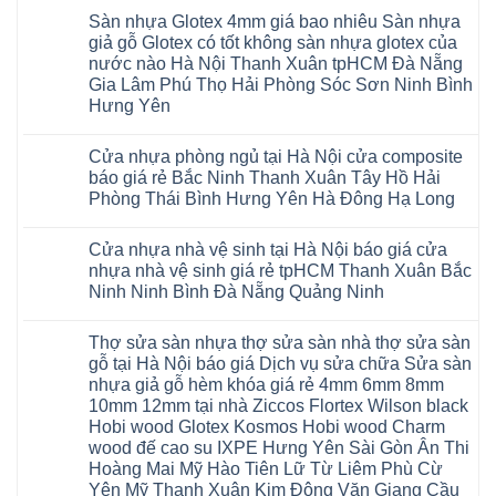
nhiều
Bình
tpHCM
gỗ
nhựa
co
có
Yên
khách
Dương
Sàn nhựa Glotex 4mm giá bao nhiêu Sàn nhựa
Quảng
hèm
Glotex
ngót
bình
TpHCM
hàng
Đà
Ninh
khóa
và
Gia
luận
giả gỗ Glotex có tốt không sàn nhựa glotex của
Bình
quan
Nẵng
Nghệ
uy
Sàn
ở
Lâm
Dương
tâm
Khánh
nước nào Hà Nội Thanh Xuân tpHCM Đà Nẵng
An
tín
nhựa
Sàn
Thanh
Huế
Hòa
Bắc
hàng
Fukione
nhựa
Xuân
Gia Lâm Phú Thọ Hải Phòng Sóc Sơn Ninh Bình
Cần
Hải
Ninh
đầu
giả
Glotex
Hà
Thơ
Phòng
Hưng Yên
Tuyên
đã
gỗ
và
Nội
Đà
Lâm
Quang
được
hèm
cửa
Hoài
Nẵng
Không
Đồng
Thái
khẳng
khóa
nhựa
Đức
Mỹ
có
Hưng
Nguyên
định
4mm
composite
Từ
Cửa nhựa phòng ngủ tại Hà Nội cửa composite
Đức
bình
Yên
tại
6mm
giả
Liêm
Hoài
luận
Nghệ
báo giá rẻ Bắc Ninh Thanh Xuân Tây Hồ Hải
Việt
đế
vân
Đan
Đức
ở
An
Nam
cao
gỗ
Phượng
Phòng Thái Bình Hưng Yên Hà Đông Hạ Long
Ninh
Sàn
Quảng
su
tạo
Hưng
Giang
nhựa
Ninh
Không
Hà
không
Yên
Hải
Glotex
Phú
có
Nội
gian
Ninh
Phòng
4mm
Thọ
Cửa nhựa nhà vệ sinh tại Hà Nội báo giá cửa
bình
sang
Bình
Tứ
giá
Bắc
luận
trọng
Hải
nhựa nhà vệ sinh giá rẻ tpHCM Thanh Xuân Bắc
Kỳ
bao
Ninh
ở
Phòng
Đan
nhiêu
Ninh Ninh Bình Đà Nẵng Quảng Ninh
Tuyên
Cửa
Phượng
Sàn
Quang
nhựa
Gia
nhựa
Không
phòng
Lộc
giả
có
ngủ
Thợ sửa sàn nhựa thợ sửa sàn nhà thợ sửa sàn
Quảng
gỗ
bình
tại
Ninh
Glotex
luận
gỗ tại Hà Nội báo giá Dịch vụ sửa chữa Sửa sàn
Hà
ở
Thanh
có
Nội
nhựa giả gỗ hèm khóa giá rẻ 4mm 6mm 8mm
Cửa
Miện
tốt
cửa
nhựa
Nghệ
không
10mm 12mm tại nhà Ziccos Flortex Wilson black
composite
nhà
An
sàn
báo
Hobi wood Glotex Kosmos Hobi wood Charm
vệ
Thanh
nhựa
giá
sinh
Hà
glotex
wood đế cao su IXPE Hưng Yên Sài Gòn Ân Thi
rẻ
tại
Ninh
của
Bắc
Hoàng Mai Mỹ Hào Tiên Lữ Từ Liêm Phù Cừ
Hà
Bình
nước
Ninh
Nội
Thái
nào
Yên Mỹ Thanh Xuân Kim Động Văn Giang Cầu
Thanh