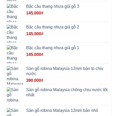
Bắc
Ninh
Bậc cầu thang nhựa giả gỗ 3
Suối
Hai
145.000
₫
Ba
Vì
Yên
Bài
Bậc cầu thang nhựa giả gỗ 2
Sơn
Tây
145.000
₫
Hưng
Yên
Tùng
Thiện
Bậc cầu thang nhựa giả gỗ 1
Đoài
Phương
145.000
₫
Nha
Trang
Phúc
Thọ
Sàn gỗ robina Malaysia 12mm bản to chịu
Phúc
Lộc
nước
390.000
₫
Sàn gỗ robina Malaysia chống chịu nước tốt
nhất
Sàn gỗ robina Malaysia 12mm bản nhỏ