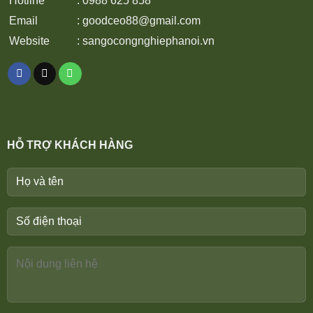
Hotline
: 0988 625 858
Email
:
goodceo88@gmail.com
Website
:
sangocongnghiephanoi.vn
HỖ TRỢ KHÁCH HÀNG