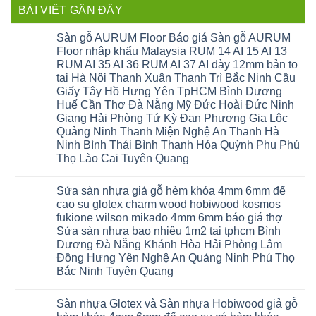
BÀI VIẾT GẦN ĐÂY
Sàn gỗ AURUM Floor Báo giá Sàn gỗ AURUM
Floor nhập khẩu Malaysia RUM 14 AI 15 AI 13
RUM AI 35 AI 36 RUM AI 37 AI dày 12mm bản to
tại Hà Nội Thanh Xuân Thanh Trì Bắc Ninh Cầu
Giấy Tây Hồ Hưng Yên TpHCM Bình Dương
Huế Cần Thơ Đà Nẵng Mỹ Đức Hoài Đức Ninh
Giang Hải Phòng Tứ Kỳ Đan Phượng Gia Lộc
Quảng Ninh Thanh Miện Nghệ An Thanh Hà
Ninh Bình Thái Bình Thanh Hóa Quỳnh Phụ Phú
Thọ Lào Cai Tuyên Quang
Không
có
Sửa sàn nhựa giả gỗ hèm khóa 4mm 6mm đế
bình
luận
cao su glotex charm wood hobiwood kosmos
ở
fukione wilson mikado 4mm 6mm báo giá thợ
Sàn
gỗ
Sửa sàn nhựa bao nhiêu 1m2 tại tphcm Bình
AURUM
Dương Đà Nẵng Khánh Hòa Hải Phòng Lâm
Floor
Báo
Đồng Hưng Yên Nghệ An Quảng Ninh Phú Thọ
giá
Bắc Ninh Tuyên Quang
Sàn
gỗ
Không
AURUM
có
Floor
Sàn nhựa Glotex và Sàn nhựa Hobiwood giả gỗ
bình
nhập
luận