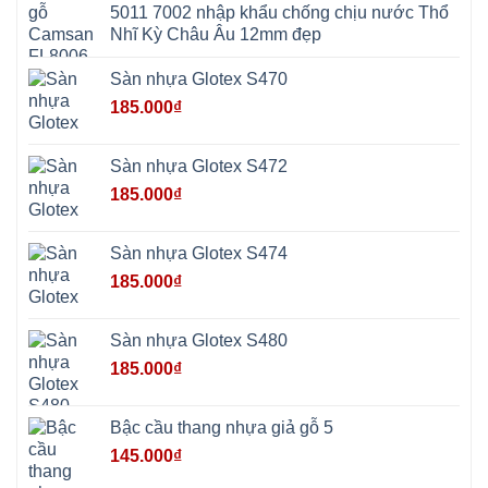
5011 7002 nhập khẩu chống chịu nước Thổ
Thọ
Anh
Hồng
Nhĩ Kỳ Châu Âu 12mm đẹp
Sơn
Phúc
Sơn
Sàn nhựa Glotex S470
Hương
Sơn
185.000
₫
tphcm
Chương
Mỹ
Phú
Sàn nhựa Glotex S472
Nghĩa
Xuân
185.000
₫
Mai
Phú
Thọ
Trần
Sàn nhựa Glotex S474
Phú
Hòa
185.000
₫
Phú
Quảng
Bị
Minh
Châu
Sàn nhựa Glotex S480
Ninh
Bình
185.000
₫
Quảng
Oai
Vật
Lại
Bậc cầu thang nhựa giả gỗ 5
Cổ
Đô
145.000
₫
Bất
Bạt