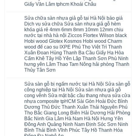
báo
Bình
Hà
Xuân
Giấy Văn Lâm tphcm Khoái Châu
giá
Thanh
Nội
Tây
cửa
Hóa
Thanh
Không
Hồ
nhựa
Quỳnh
Xuân
có
Hải
nhà
Phụ
tpHCM
Sửa chữa sàn nhựa giả gỗ tại Hà Nội báo giá
bình
Phòng
vệ
Phú
Đà
luận
Thái
Dịch vụ sửa chữa Sửa sàn nhựa giả gỗ hèm
sinh
Thọ
Nẵng
ở
Bình
giá
khóa giá rẻ 4mm 6mm 8mm 10mm 12mm chịu
Lào
Gia
Thợ
Hưng
rẻ
Cai
Lâm
sửa
nước tại nhà hà nội Ziccos Flortex Wilson black
Yên
tpHCM
Tuyên
Phú
sàn
Hà
Hobi wood Glotex Kosmos Hobi wood Charm
Thanh
Quang
Thọ
nhựa
Đông
Xuân
Hải
thợ
wood đế cao su IXPE Phú Thọ Việt Trì Thanh
Hạ
Bắc
Phòng
sửa
Long
Xuân Đoan Hùng Thanh Ba Cầu Giấy Hạ Hòa
Ninh
Sóc
sàn
Ninh
Sơn
nhà
Cẩm Khê Tây Hồ Yên Lập Thanh Sơn Phù Ninh
Bình
Ninh
thợ
hưng yên Lâm Thao Tam Nông hải phòng Thanh
Đà
Bình
sửa
Nẵng
Hưng
sàn
Thủy Tân Sơn
Quảng
Yên
gỗ
Ninh
Không
tại
có
Hà
Sửa sàn gỗ bị ngấm nước tại Hà Nội Sửa sàn gỗ
bình
Nội
luận
báo
công nghiệp tại Hà Nội Sửa sàn nhựa giả gỗ
ở
giá
cong vênh Sửa mặt bậc cầu thang nhựa sửa cửa
Sửa
Dịch
chữa
nhựa composite tpHCM Sài Gòn Hoài Đức Bình
vụ
sàn
sửa
Dương Thủ Đức Thanh Xuân Thái Nguyên Phú
nhựa
chữa
giả
Thọ Bắc Giang Long Biên Hải Dương Hải Phòng
Sửa
gỗ
sàn
Bắc Ninh Gia Lâm Hà Nam Hà Nội Hưng Yên
tại
nhựa
Hà
Đông Anh Quảng Ninh Nam Định Sóc Sơn Ninh
giả
Nội
gỗ
Bình Thái Bình Vĩnh Phúc Tây Hồ Thanh Hóa
báo
hèm
giá
Đống Đa Nghệ An