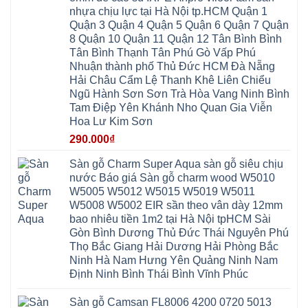
pvc
Thư
Phúc
Hòa
nhựa chịu lực tại Hà Nội tp.HCM Quận 1
spc
Lâm
Lợi
Vân
Bắc
Đông
Quận 3 Quận 4 Quận 5 Quận 6 Quận 7 Quận
Hà
Đình
Ninh
Anh
Đông
Nghệ
8 Quận 10 Quận 11 Quận 12 Tân Bình Bình
Phú
Phúc
Quảng
An
Xuyên
Thịnh
Ninh
Tân Bình Thạnh Tân Phú Gò Vấp Phú
Ứng
Phượng
Thiên
Dương
Thiên
Dực
Nhuận thành phố Thủ Đức HCM Đà Nẵng
Quảng
Nội
Hòa
Chuyên
Ninh
Yên
Hải Châu Cẩm Lệ Thanh Khê Liên Chiểu
Xá
Mỹ
Lộc
Nghĩa
Ứng
Đại
Vĩnh
Ngũ Hành Sơn Sơn Trà Hòa Vang Ninh Bình
Phú
Hòa
Xuyên
Thanh
Phú
Tam Điệp Yên Khánh Nho Quan Gia Viễn
Thanh
Đà
Mê
Thọ
Hóa
Nẵng
Linh
Hoa Lư Kim Sơn
Lương
Mỹ
Thanh
Hưng
Kiến
Đức
Oai
Yên
290.000
₫
Hưng
Hồng
Bình
Yên
Sơn
Minh
Lãng
Phúc
Sàn gỗ Charm Super Aqua sàn gỗ siêu chịu
Tam
Tiến
Sơn
Hưng
Thắng
nước Báo giá Sàn gỗ charm wood W5010
Ninh
Dân
Quang
Bình
Hòa
W5005 W5012 W5015 W5019 W5011
Minh
Hương
Vân
Sóc
W5008 W5002 EIR sần theo vân dày 12mm
Sơn
Đình
Sơn
Chương
Hà
Hà
bao nhiêu tiền 1m2 tại Hà Nội tpHCM Sài
Mỹ
Nội
Nam
Gòn Bình Dương Thủ Đức Thái Nguyên Phú
Nam
Ứng
Đa
Định
Thiên
Phúc
Thọ Bắc Giang Hải Dương Hải Phòng Bắc
Phú
Hòa
Nội
Nghĩa
Ninh Hà Nam Hưng Yên Quảng Ninh Nam
Xá
Bài
Xuân
Ứng
Bắc
Định Ninh Bình Thái Bình Vĩnh Phúc
Mai
Hòa
Ninh
Mỹ
Trung
Đức
Giã
Sàn gỗ Camsan FL8006 4200 0720 5013
Phú
Kim