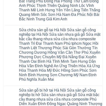
thang
sàn
Bát Tràng Phù Đổng Hải Phòng Thư Lâm Đông
Charm
Hào
nhựa
gỗ
wood
Tiên
Anh Phúc Thịnh Thiên Quảng Ninh Lộc Vĩnh
sửa
công
đế
Lữ
cửa
Thanh Mê Linh Hưng Yên Yên Lãng Tiến Thắng
nghiệp
cao
Từ
nhựa
tại
su
Quang Minh Sóc Sơn Hà Nam Đa Phúc Nội Bài
Liêm
composite
Hà
IXPE
Phù
tpHCM
Bắc Ninh Trung Giã Kim Anh
Nội
Phú
Cừ
Sài
Sửa
Thọ
Yên
Không
Gòn
sàn
Việt
Mỹ
có
Hoài
nhựa
Trì
Sửa chữa sàn gỗ tại Hà Nội Sửa sàn gỗ công
Thanh
bình
Đức
giả
Thanh
Xuân
luận
Bình
nghiệp tại Hà Nội Sửa sàn nhựa giả gỗ Sửa mặt
gỗ
Xuân
Kim
ở
Dương
cong
Đoan
bậc cầu thang nhựa sửa cửa nhựa composite
Động
Sửa
Thủ
vênh
Hùng
Văn
chữa
Thanh Trì Đại Thanh Nam Phù tphcm Ngọc Hồi
Đức
Sửa
Thanh
Giang
sàn
Thanh
mặt
Ba
Thanh Liệt Thượng Phúc Sài Gòn Thường Tín
Cầu
gỗ
Xuân
bậc
Cầu
Giấy
bị
Chương Dương Hồng Vân Cần Thơ Phú Xuyên
Thái
cầu
Giấy
Văn
phồng
Nguyên
thang
Hạ
Phượng Dực Chuyên Mỹ Đà Nẵng Đại Xuyên
Lâm
tại
Phú
nhựa
Hòa
tphcm
Hà
Thanh Oai Bình Hà Tĩnh Minh Tam Hưng Dân
Thọ
sửa
Cẩm
Khoái
Nội
Bắc
cửa
Hòa Vân Đình Nghệ An Ứng Thiên Hòa Xá Ứng
Khê
Châu
Sửa
Giang
nhựa
Tây
sàn
Hòa Thanh Hóa Mỹ Đức Hồng Sơn Phúc Sơn
Long
composite
Hồ
gỗ
Biên
hoài
Ninh Bình Hương Sơn Chương Mỹ Nam Định
Yên
công
Hải
đức
Lập
Phú Nghĩa Xuân Mai
nghiệp
Dương
đan
Thanh
tại
Hải
phượng
Sơn
Không
Hà
Phòng
tphcm
Phù
có
Nội
Bắc
thanh
Sửa sàn gỗ bị hở tại Hà Nội Sửa sàn gỗ công
Ninh
bình
Sửa
Ninh
oai
hưng
luận
nghiệp bị hở Sửa sàn nhựa giả gỗ Sửa mặt bậc
sàn
Gia
ứng
yên
ở
nhựa
Lâm
cầu thang nhựa sửa cửa nhựa composite Phú
hòa
Lâm
Sửa
giả
Hà
long
Thao
chữa
Diễn Xuân Đỉnh Đông Ngạc Quảng Ninh Thượng
gỗ
Nam
biên
Tam
sàn