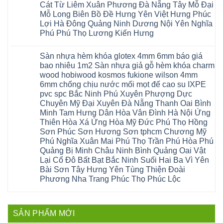
Sửa
Hà
Cát Từ Liêm Xuân Phương Đà Nẵng Tây Mỗ Đại
sài
Nông
gỗ
mặt
Nội
gòn
hải
tại
Mỗ Long Biên Bồ Đề Hưng Yên Việt Hưng Phúc
bậc
Hưng
đông
phòng
Hà
cầu
Lợi Hà Đông Quảng Ninh Dương Nội Yên Nghĩa
Yên
anh
Thanh
Nội
thang
Đông
sóc
Thủy
Sửa
Phú Phú Thọ Lương Kiến Hưng
nhựa
Anh
sơn
Tân
sàn
sửa
Quảng
gia
Không
Sơn
gỗ
cửa
Ninh
lâm
có
công
nhựa
Sàn nhựa hèm khóa glotex 4mm 6mm báo giá
Nam
đà
bình
nghiệp
composite
Định
nẵng
luận
tại
bao nhiêu 1m2 Sàn nhựa giả gỗ hèm khóa charm
Phúc
Sóc
ở
thanh
Hà
Thọ
wood hobiwood kosmos fukione wilson 4mm
Sơn
Sửa
xuân
Nội
Phúc
Ninh
sàn
cầu
Sửa
6mm chống chịu nước mối mọt đế cao su IXPE
Lộc
Bình
gỗ
giấy
sàn
Hát
pvc spc Bắc Ninh Phú Xuyên Phượng Dực
Thái
bị
hoành
nhựa
Môn
Bình
hở
bồ
Chuyên Mỹ Đại Xuyên Đà Nẵng Thanh Oai Bình
giả
Sài
Vĩnh
tại
hạ
gỗ
Gòn
Minh Tam Hưng Dân Hòa Vân Đình Hà Nội Ứng
Phúc
Hà
long
Sửa
Thạch
Tây
Nội
ninh
Thiên Hòa Xá Ứng Hòa Mỹ Đức Phú Thọ Hồng
mặt
Thất
Hồ
Sửa
giang
bậc
Sơn Phúc Sơn Hương Sơn tphcm Chương Mỹ
Hạ
Thanh
sàn
hoàng
cầu
Bằng
Hóa
gỗ
Phú Nghĩa Xuân Mai Phú Thọ Trần Phú Hòa Phú
mai
thang
Tây
Đống
công
quảng
nhựa
Quảng Bị Minh Châu Ninh Bình Quảng Oai Vật
Phương
Đa
nghiệp
ninh
sửa
tphcm
Nghệ
Lại Cổ Đô Bất Bạt Bắc Ninh Suối Hai Ba Vì Yên
bị
tây
cửa
Hòa
An
hở
hồ
nhựa
Bài Sơn Tây Hưng Yên Tùng Thiện Đoài
Lạc
Sửa
sơn
composite
Yên
Phương Nha Trang Phúc Thọ Phúc Lộc
sàn
tây
Thanh
Xuân
nhựa
hưng
Trì
Quốc
Không
giả
yên
Đại
Oai
có
gỗ
thạch
Thanh
Hưng
bình
Sửa
thất
Nam
Đạo
luận
mặt
mê
SẢN PHẨM MỚI
Phù
ở
Đà
bậc
linh
tphcm
Sàn
Nẵng