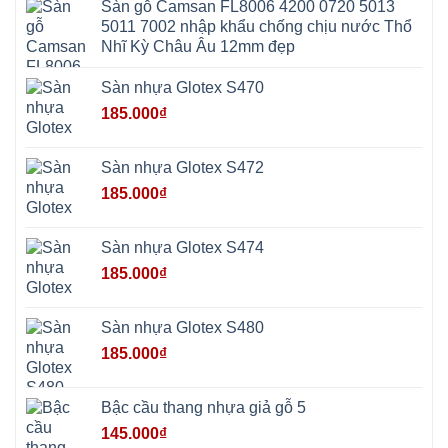
Giã
Sàn gỗ Camsan FL8006 4200 0720 5013
Phú
Kim
5011 7002 nhập khẩu chống chịu nước Thổ
Thọ
Anh
Hồng
Nhĩ Kỳ Châu Âu 12mm đẹp
Sơn
Phúc
Sơn
Sàn nhựa Glotex S470
Hương
Sơn
185.000
₫
tphcm
Chương
Mỹ
Phú
Sàn nhựa Glotex S472
Nghĩa
Xuân
185.000
₫
Mai
Phú
Thọ
Trần
Sàn nhựa Glotex S474
Phú
Hòa
185.000
₫
Phú
Quảng
Bị
Minh
Châu
Sàn nhựa Glotex S480
Ninh
Bình
185.000
₫
Quảng
Oai
Vật
Lại
Bậc cầu thang nhựa giả gỗ 5
Cổ
Đô
145.000
₫
Bất