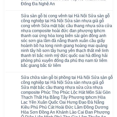
hèm
giá
Đống Đa Nghệ An
khóa
Dịch
giá
Không
vụ
rẻ
có
sửa
4mm
Sửa sàn gỗ bị cong vênh tại Hà Nội Sửa sàn gỗ
bình
chữa
6mm
luận
Sửa
công nghiệp tại Hà Nội Sửa sàn nhựa giả gỗ
8mm
ở
sàn
10mm
cong vênh Sửa mặt bậc cầu thang nhựa sửa cửa
Sửa
nhựa
12mm
sàn
nhựa composite hoài đức đan phượng tphcm
giả
tại
gỗ
gỗ
nhà
thanh oai ứng hòa long biên sài gòn đông anh
bị
hèm
Ziccos
ngấm
sóc sơn gia lâm đà nẵng thanh xuân cầu giấy
khóa
Flortex
nước
giá
Wilson
hoành bồ hạ long ninh giang hoàng mai quảng
tại
rẻ
black
Hà
ninh tây hồ sơn tây hưng yên thạch thất mê linh
4mm
Hobi
Nội
6mm
thanh trì bắc ninh mỹ đức quốc oai hà đông hải
wood
Sửa
8mm
Glotex
sàn
phòng phú xuyên đống đa phú thọ nam từ liêm
10mm
Kosmos
gỗ
12mm
bắc giang bắc từ liêm
Hobi
công
chịu
wood
nghiệp
Không
nước
Charm
tại
có
tại
wood
Hà
Sửa chữa sàn gỗ bị phồng tại Hà Nội Sửa sàn gỗ
bình
nhà
đế
Nội
luận
hà
công nghiệp tại Hà Nội Sửa sàn nhựa giả gỗ
cao
Sửa
ở
nội
su
Sửa mặt bậc cầu thang nhựa sửa cửa nhựa
sàn
Sửa
Ziccos
IXPE
nhựa
sàn
Flortex
composite Phúc Thọ Phúc Lộc Hát Môn Sài Gòn
Hưng
giả
gỗ
Wilson
Yên
Thạch Thất Hạ Bằng Tây Phương tphcm Hòa
gỗ
bị
black
Sài
cong
cong
Hobi
Lạc Yên Xuân Quốc Oai Hưng Đạo Đà Nẵng
Gòn
vênh
vênh
wood
Ân
Kiều Phú Phú Cát Hoài Đức Lâm Đồng Dương
Sửa
tại
Glotex
Thi
mặt
Hà
Hòa Sơn Đồng An Khánh Lào Cai Đan Phượng
Kosmos
Hoàng
bậc
Nội
Hobi
Mai