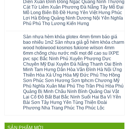
Thao
chữa
Diễn Xuân Đỉnh Đông Ngạc Quảng Ninh Thượng
gỗ
Nam
biên
Tam
sàn
Sửa
Hà
Cát Từ Liêm Xuân Phương Đà Nẵng Tây Mỗ Đại
sài
Nông
gỗ
mặt
Nội
gòn
hải
tại
Mỗ Long Biên Bồ Đề Hưng Yên Việt Hưng Phúc
bậc
Hưng
đông
phòng
Hà
cầu
Lợi Hà Đông Quảng Ninh Dương Nội Yên Nghĩa
Yên
anh
Thanh
Nội
thang
Đông
sóc
Thủy
Sửa
Phú Phú Thọ Lương Kiến Hưng
nhựa
Anh
sơn
Tân
sàn
sửa
Quảng
gia
Không
Sơn
gỗ
cửa
Ninh
lâm
có
công
nhựa
Sàn nhựa hèm khóa glotex 4mm 6mm báo giá
Nam
đà
bình
nghiệp
composite
Định
nẵng
luận
tại
bao nhiêu 1m2 Sàn nhựa giả gỗ hèm khóa charm
Phúc
Sóc
ở
thanh
Hà
Thọ
wood hobiwood kosmos fukione wilson 4mm
Sơn
Sửa
xuân
Nội
Phúc
Ninh
sàn
cầu
Sửa
6mm chống chịu nước mối mọt đế cao su IXPE
Lộc
Bình
gỗ
giấy
sàn
Hát
pvc spc Bắc Ninh Phú Xuyên Phượng Dực
Thái
bị
hoành
nhựa
Môn
Bình
hở
bồ
Chuyên Mỹ Đại Xuyên Đà Nẵng Thanh Oai Bình
giả
Sài
Vĩnh
tại
hạ
gỗ
Gòn
Minh Tam Hưng Dân Hòa Vân Đình Hà Nội Ứng
Phúc
Hà
long
Sửa
Thạch
Tây
Nội
ninh
Thiên Hòa Xá Ứng Hòa Mỹ Đức Phú Thọ Hồng
mặt
Thất
Hồ
Sửa
giang
bậc
Sơn Phúc Sơn Hương Sơn tphcm Chương Mỹ
Hạ
Thanh
sàn
hoàng
cầu
Bằng
Hóa
gỗ
Phú Nghĩa Xuân Mai Phú Thọ Trần Phú Hòa Phú
mai
thang
Tây
Đống
công
quảng
nhựa
Quảng Bị Minh Châu Ninh Bình Quảng Oai Vật
Phương
Đa
nghiệp
ninh
sửa
tphcm
Nghệ
Lại Cổ Đô Bất Bạt Bắc Ninh Suối Hai Ba Vì Yên
bị
tây
cửa
Hòa
An
hở
hồ
nhựa
Bài Sơn Tây Hưng Yên Tùng Thiện Đoài
Lạc
Sửa
sơn
composite
Yên
Phương Nha Trang Phúc Thọ Phúc Lộc
sàn
tây
Thanh
Xuân
nhựa
hưng
Trì
Quốc
Không
giả
yên
Đại
Oai
có
gỗ
thạch
Thanh
Hưng
bình
Sửa
thất
Nam
Đạo
luận
mặt
mê
SẢN PHẨM MỚI
Phù
ở
Đà