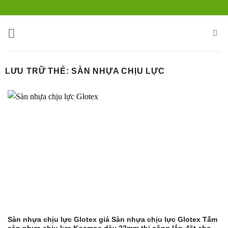
Bỏ
qua
nội
dung
LƯU TRỮ THẺ:
SÀN NHỰA CHỊU LỰC
Sàn nhựa chịu lực Glotex giá Sàn nhựa chịu lực Glotex Tấm