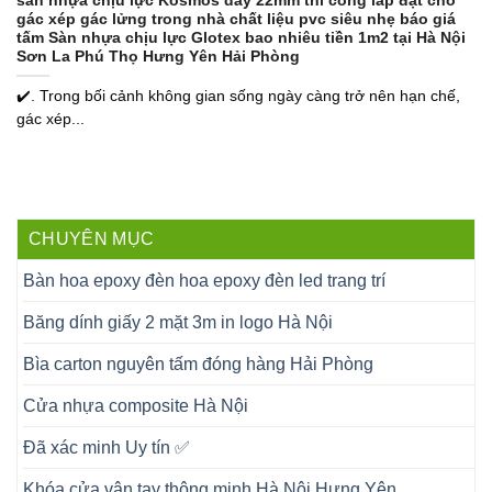
sàn nhựa chịu lực Kosmos dày 22mm thi công lắp đặt cho
gác xép gác lửng trong nhà chất liệu pvc siêu nhẹ báo giá
tấm Sàn nhựa chịu lực Glotex bao nhiêu tiền 1m2 tại Hà Nội
Sơn La Phú Thọ Hưng Yên Hải Phòng
✔️. Trong bối cảnh không gian sống ngày càng trở nên hạn chế,
gác xép...
CHUYÊN MỤC
Bàn hoa epoxy đèn hoa epoxy đèn led trang trí
Băng dính giấy 2 mặt 3m in logo Hà Nội
Bìa carton nguyên tấm đóng hàng Hải Phòng
Cửa nhựa composite Hà Nội
Đã xác minh Uy tín ✅
Khóa cửa vân tay thông minh Hà Nội Hưng Yên