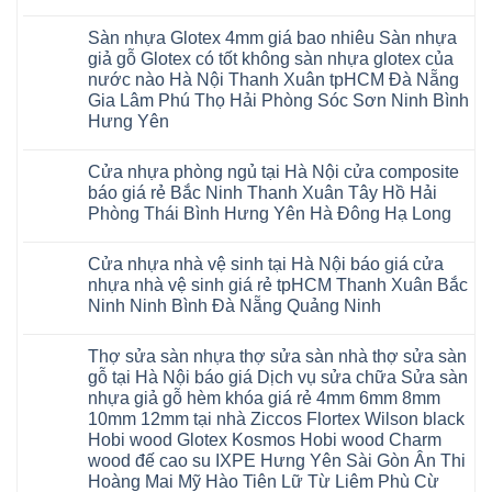
Hồ
lớn
tphcm
Nội
giả
Sàn
vênh
Không
Hưng
nhiều
Bình
tpHCM
gỗ
nhựa
co
có
Yên
khách
Dương
Sàn nhựa Glotex 4mm giá bao nhiêu Sàn nhựa
Quảng
hèm
Glotex
ngót
bình
TpHCM
hàng
Đà
Ninh
khóa
và
Gia
luận
giả gỗ Glotex có tốt không sàn nhựa glotex của
Bình
quan
Nẵng
Nghệ
uy
Sàn
ở
Lâm
Dương
tâm
Khánh
nước nào Hà Nội Thanh Xuân tpHCM Đà Nẵng
An
tín
nhựa
Sàn
Thanh
Huế
Hòa
Bắc
hàng
Fukione
nhựa
Xuân
Gia Lâm Phú Thọ Hải Phòng Sóc Sơn Ninh Bình
Cần
Hải
Ninh
đầu
giả
Glotex
Hà
Thơ
Phòng
Hưng Yên
Tuyên
đã
gỗ
và
Nội
Đà
Lâm
Quang
được
hèm
cửa
Hoài
Nẵng
Không
Đồng
Thái
khẳng
khóa
nhựa
Đức
Mỹ
có
Hưng
Nguyên
định
4mm
composite
Từ
Cửa nhựa phòng ngủ tại Hà Nội cửa composite
Đức
bình
Yên
tại
6mm
giả
Liêm
Hoài
luận
Nghệ
báo giá rẻ Bắc Ninh Thanh Xuân Tây Hồ Hải
Việt
đế
vân
Đan
Đức
ở
An
Nam
cao
gỗ
Phượng
Phòng Thái Bình Hưng Yên Hà Đông Hạ Long
Ninh
Sàn
Quảng
su
tạo
Hưng
Giang
nhựa
Ninh
Không
Hà
không
Yên
Hải
Glotex
Phú
có
Nội
gian
Ninh
Phòng
4mm
Thọ
Cửa nhựa nhà vệ sinh tại Hà Nội báo giá cửa
bình
sang
Bình
Tứ
giá
Bắc
luận
trọng
Hải
nhựa nhà vệ sinh giá rẻ tpHCM Thanh Xuân Bắc
Kỳ
bao
Ninh
ở
Phòng
Đan
nhiêu
Ninh Ninh Bình Đà Nẵng Quảng Ninh
Tuyên
Cửa
Phượng
Sàn
Quang
nhựa
Gia
nhựa
Không
phòng
Lộc
giả
có
ngủ
Thợ sửa sàn nhựa thợ sửa sàn nhà thợ sửa sàn
Quảng
gỗ
bình
tại
Ninh
Glotex
luận
gỗ tại Hà Nội báo giá Dịch vụ sửa chữa Sửa sàn
Hà
ở
Thanh
có
Nội
nhựa giả gỗ hèm khóa giá rẻ 4mm 6mm 8mm
Cửa
Miện
tốt
cửa
nhựa
Nghệ
không
10mm 12mm tại nhà Ziccos Flortex Wilson black
composite
nhà
An
sàn
báo
Hobi wood Glotex Kosmos Hobi wood Charm
vệ
Thanh
nhựa
giá
sinh
Hà
glotex
wood đế cao su IXPE Hưng Yên Sài Gòn Ân Thi
rẻ
tại
Ninh
của
Bắc
Hoàng Mai Mỹ Hào Tiên Lữ Từ Liêm Phù Cừ
Hà
Bình
nước