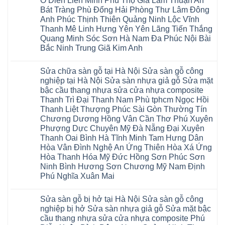
Ô Diên Liên Minh Phú Thọ Gia Lâm Thuận An
cầu
Sửa
wood
Mỹ
thang
sàn
Bát Tràng Phù Đổng Hải Phòng Thư Lâm Đông
Charm
Hào
nhựa
gỗ
wood
Tiên
Anh Phúc Thịnh Thiên Quảng Ninh Lộc Vĩnh
sửa
công
đế
Lữ
cửa
Thanh Mê Linh Hưng Yên Yên Lãng Tiến Thắng
nghiệp
cao
Từ
nhựa
tại
su
Quang Minh Sóc Sơn Hà Nam Đa Phúc Nội Bài
Liêm
composite
Hà
IXPE
Phù
tpHCM
Bắc Ninh Trung Giã Kim Anh
Nội
Phú
Cừ
Sài
Sửa
Thọ
Yên
Không
Gòn
sàn
Việt
Mỹ
có
Hoài
nhựa
Trì
Sửa chữa sàn gỗ tại Hà Nội Sửa sàn gỗ công
Thanh
bình
Đức
giả
Thanh
Xuân
luận
Bình
nghiệp tại Hà Nội Sửa sàn nhựa giả gỗ Sửa mặt
gỗ
Xuân
Kim
ở
Dương
cong
Đoan
bậc cầu thang nhựa sửa cửa nhựa composite
Động
Sửa
Thủ
vênh
Hùng
Văn
chữa
Thanh Trì Đại Thanh Nam Phù tphcm Ngọc Hồi
Đức
Sửa
Thanh
Giang
sàn
Thanh
mặt
Ba
Thanh Liệt Thượng Phúc Sài Gòn Thường Tín
Cầu
gỗ
Xuân
bậc
Cầu
Giấy
bị
Chương Dương Hồng Vân Cần Thơ Phú Xuyên
Thái
cầu
Giấy
Văn
phồng
Nguyên
thang
Hạ
Phượng Dực Chuyên Mỹ Đà Nẵng Đại Xuyên
Lâm
tại
Phú
nhựa
Hòa
tphcm
Hà
Thanh Oai Bình Hà Tĩnh Minh Tam Hưng Dân
Thọ
sửa
Cẩm
Khoái
Nội
Bắc
cửa
Hòa Vân Đình Nghệ An Ứng Thiên Hòa Xá Ứng
Khê
Châu
Sửa
Giang
nhựa
Tây
sàn
Hòa Thanh Hóa Mỹ Đức Hồng Sơn Phúc Sơn
Long
composite
Hồ
gỗ
Biên
hoài
Ninh Bình Hương Sơn Chương Mỹ Nam Định
Yên
công
Hải
đức
Lập
Phú Nghĩa Xuân Mai
nghiệp
Dương
đan
Thanh
tại
Hải
phượng
Sơn
Không
Hà
Phòng
tphcm
Phù
có
Nội
Bắc
thanh
Sửa sàn gỗ bị hở tại Hà Nội Sửa sàn gỗ công
Ninh
bình
Sửa
Ninh
oai
hưng
luận
nghiệp bị hở Sửa sàn nhựa giả gỗ Sửa mặt bậc
sàn
Gia
ứng
yên
ở
nhựa
Lâm
cầu thang nhựa sửa cửa nhựa composite Phú
hòa
Lâm
Sửa
giả
Hà
long