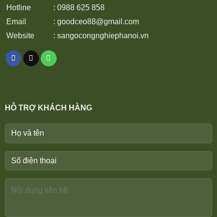
Hotline
: 0988 625 858
Email
:
goodceo88@gmail.com
Website
:
sangocongnghiephanoi.vn
HỖ TRỢ KHÁCH HÀNG