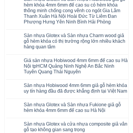
nhập
luận
hèm khóa 4mm 6mm đế cao su có hèm khóa
khẩu
ở
Malaysia
thông minh chống cong vênh co ngót Gia Lâm
Sửa
RUM
sàn
Thanh Xuân Hà Nội Hoài Đức Từ Liêm Đan
14
nhựa
AI
Phượng Hưng Yên Ninh Bình Hải Phòng
giả
15
gỗ
Không
AI
hèm
có
13
khóa
Sàn nhựa Glotex và Sàn nhựa Charm wood giả
bình
RUM
4mm
luận
AI
gỗ hèm khóa có thị trường rộng lớn nhiều khách
6mm
ở
35
đế
hàng quan tâm
Sàn
AI
cao
nhựa
36
Không
su
Glotex
RUM
có
glotex
và
AI
Giá sàn nhựa Hobiwood 4mm 6mm đế cao su Hà
bình
charm
Sàn
37
luận
wood
Nội tpHCM Quảng Ninh Nghệ An Bắc Ninh
nhựa
AI
ở
hobiwood
Hobiwood
Tuyên Quang Thái Nguyên
dày
Sàn
kosmos
giả
12mm
nhựa
fukione
gỗ
Không
bản
Glotex
wilson
hèm
có
to
và
mikado
Sàn nhựa Hobiwood 4mm 6mm giả gỗ hèm khóa
khóa
bình
tại
Sàn
4mm
4mm
luận
uy tín hàng đầu đã được khẳng định tại Việt Nam
Hà
nhựa
6mm
ở
6mm
Nội
Charm
báo
Giá
đế
Không
Thanh
wood
giá
sàn
cao
có
Xuân
giả
thợ
Sàn nhựa Glotex và Sàn nhựa Fukione giả gỗ
nhựa
su
bình
Thanh
gỗ
Sửa
Hobiwood
có
luận
hèm khóa 4mm 6mm đế cao su Hà Nội
Trì
hèm
sàn
4mm
ở
hèm
Bắc
khóa
nhựa
6mm
Sàn
khóa
Không
Ninh
có
bao
đế
nhựa
thông
có
Cầu
thị
nhiêu
Sàn nhựa Glotex và cửa nhựa composite giả vân
cao
Hobiwood
minh
bình
Giấy
trường
1m2
su
4mm
chống
luận
gỗ tạo không gian sang trọng
Tây
rộng
tại
Hà
6mm
ở
cong