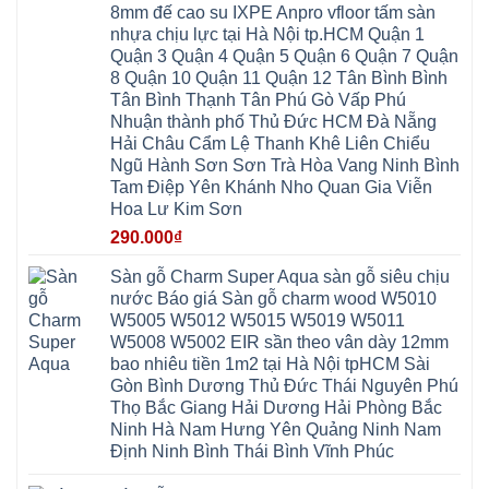
Hưng
IXPE
Phòng
8mm đế cao su IXPE Anpro vfloor tấm sàn
Hưng
Dân
pvc
Thư
Phúc
Hòa
nhựa chịu lực tại Hà Nội tp.HCM Quận 1
spc
Lâm
Lợi
Vân
Bắc
Đông
Quận 3 Quận 4 Quận 5 Quận 6 Quận 7 Quận
Hà
Đình
Ninh
Anh
Đông
Nghệ
8 Quận 10 Quận 11 Quận 12 Tân Bình Bình
Phú
Phúc
Quảng
An
Xuyên
Thịnh
Ninh
Tân Bình Thạnh Tân Phú Gò Vấp Phú
Ứng
Phượng
Thiên
Dương
Thiên
Dực
Nhuận thành phố Thủ Đức HCM Đà Nẵng
Quảng
Nội
Hòa
Chuyên
Ninh
Yên
Hải Châu Cẩm Lệ Thanh Khê Liên Chiểu
Xá
Mỹ
Lộc
Nghĩa
Ứng
Đại
Vĩnh
Ngũ Hành Sơn Sơn Trà Hòa Vang Ninh Bình
Phú
Hòa
Xuyên
Thanh
Phú
Tam Điệp Yên Khánh Nho Quan Gia Viễn
Thanh
Đà
Mê
Thọ
Hóa
Nẵng
Linh
Hoa Lư Kim Sơn
Lương
Mỹ
Thanh
Hưng
Kiến
Đức
Oai
Yên
290.000
₫
Hưng
Hồng
Bình
Yên
Sơn
Minh
Lãng
Phúc
Sàn gỗ Charm Super Aqua sàn gỗ siêu chịu
Tam
Tiến
Sơn
Hưng
Thắng
nước Báo giá Sàn gỗ charm wood W5010
Ninh
Dân
Quang
Bình
Hòa
W5005 W5012 W5015 W5019 W5011
Minh
Hương
Vân
Sóc
W5008 W5002 EIR sần theo vân dày 12mm
Sơn
Đình
Sơn
Chương
Hà
Hà
bao nhiêu tiền 1m2 tại Hà Nội tpHCM Sài
Mỹ
Nội
Nam
Gòn Bình Dương Thủ Đức Thái Nguyên Phú
Nam
Ứng
Đa
Định
Thiên
Phúc
Thọ Bắc Giang Hải Dương Hải Phòng Bắc
Phú
Hòa
Nội
Nghĩa
Ninh Hà Nam Hưng Yên Quảng Ninh Nam
Xá
Bài
Xuân
Ứng
Bắc
Định Ninh Bình Thái Bình Vĩnh Phúc
Mai
Hòa
Ninh
Mỹ
Trung
Đức