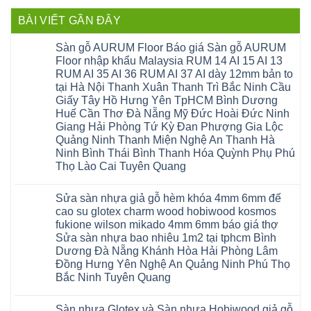
BÀI VIẾT GẦN ĐÂY
Sàn gỗ AURUM Floor Báo giá Sàn gỗ AURUM
Floor nhập khẩu Malaysia RUM 14 AI 15 AI 13
RUM AI 35 AI 36 RUM AI 37 AI dày 12mm bản to
tại Hà Nội Thanh Xuân Thanh Trì Bắc Ninh Cầu
Giấy Tây Hồ Hưng Yên TpHCM Bình Dương
Huế Cần Thơ Đà Nẵng Mỹ Đức Hoài Đức Ninh
Giang Hải Phòng Tứ Kỳ Đan Phượng Gia Lộc
Quảng Ninh Thanh Miện Nghệ An Thanh Hà
Ninh Bình Thái Bình Thanh Hóa Quỳnh Phụ Phú
Thọ Lào Cai Tuyên Quang
Không
có
Sửa sàn nhựa giả gỗ hèm khóa 4mm 6mm đế
bình
luận
cao su glotex charm wood hobiwood kosmos
ở
fukione wilson mikado 4mm 6mm báo giá thợ
Sàn
gỗ
Sửa sàn nhựa bao nhiêu 1m2 tại tphcm Bình
AURUM
Dương Đà Nẵng Khánh Hòa Hải Phòng Lâm
Floor
Báo
Đồng Hưng Yên Nghệ An Quảng Ninh Phú Thọ
giá
Bắc Ninh Tuyên Quang
Sàn
gỗ
Không
AURUM
có
Floor
Sàn nhựa Glotex và Sàn nhựa Hobiwood giả gỗ
bình