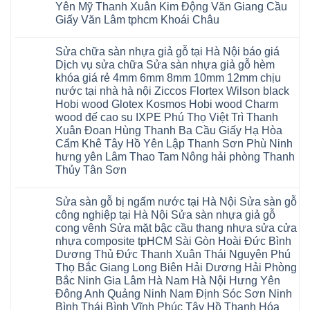
Ninh
Nội
Thái
nào
Yên Mỹ Thanh Xuân Kim Động Văn Giang Cầu
Thanh
báo
Bình
Hà
Xuân
Giấy Văn Lâm tphcm Khoái Châu
giá
Thanh
Nội
Tây
cửa
Hóa
Thanh
Không
Hồ
nhựa
Quỳnh
Xuân
có
Hải
nhà
Phụ
tpHCM
Sửa chữa sàn nhựa giả gỗ tại Hà Nội báo giá
bình
Phòng
vệ
Phú
Đà
luận
Thái
Dịch vụ sửa chữa Sửa sàn nhựa giả gỗ hèm
sinh
Thọ
Nẵng
ở
Bình
giá
khóa giá rẻ 4mm 6mm 8mm 10mm 12mm chịu
Lào
Gia
Thợ
Hưng
rẻ
Cai
Lâm
sửa
nước tại nhà hà nội Ziccos Flortex Wilson black
Yên
tpHCM
Tuyên
Phú
sàn
Hà
Hobi wood Glotex Kosmos Hobi wood Charm
Thanh
Quang
Thọ
nhựa
Đông
Xuân
Hải
thợ
wood đế cao su IXPE Phú Thọ Việt Trì Thanh
Hạ
Bắc
Phòng
sửa
Long
Xuân Đoan Hùng Thanh Ba Cầu Giấy Hạ Hòa
Ninh
Sóc
sàn
Ninh
Sơn
nhà
Cẩm Khê Tây Hồ Yên Lập Thanh Sơn Phù Ninh
Bình
Ninh
thợ
hưng yên Lâm Thao Tam Nông hải phòng Thanh
Đà
Bình
sửa
Nẵng
Hưng
sàn
Thủy Tân Sơn
Quảng
Yên
gỗ
Ninh
Không
tại
có
Hà
Sửa sàn gỗ bị ngấm nước tại Hà Nội Sửa sàn gỗ
bình
Nội
luận
báo
công nghiệp tại Hà Nội Sửa sàn nhựa giả gỗ
ở
giá
cong vênh Sửa mặt bậc cầu thang nhựa sửa cửa
Sửa
Dịch
chữa
nhựa composite tpHCM Sài Gòn Hoài Đức Bình
vụ
sàn
sửa
Dương Thủ Đức Thanh Xuân Thái Nguyên Phú
nhựa
chữa
giả
Thọ Bắc Giang Long Biên Hải Dương Hải Phòng
Sửa
gỗ
sàn
Bắc Ninh Gia Lâm Hà Nam Hà Nội Hưng Yên
tại
nhựa
Hà
Đông Anh Quảng Ninh Nam Định Sóc Sơn Ninh
giả
Nội
gỗ
Bình Thái Bình Vĩnh Phúc Tây Hồ Thanh Hóa
báo