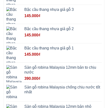
Bạt
Bắc
Ninh
Bậc cầu thang nhựa giả gỗ 3
Suối
Hai
145.000
₫
Ba
Vì
Yên
Bài
Bậc cầu thang nhựa giả gỗ 2
Sơn
Tây
145.000
₫
Hưng
Yên
Tùng
Thiện
Bậc cầu thang nhựa giả gỗ 1
Đoài
Phương
145.000
₫
Nha
Trang
Phúc
Thọ
Sàn gỗ robina Malaysia 12mm bản to chịu
Phúc
Lộc
nước
390.000
₫
Sàn gỗ robina Malaysia chống chịu nước tốt
nhất
Sàn gỗ robina Malaysia 12mm bản nhỏ