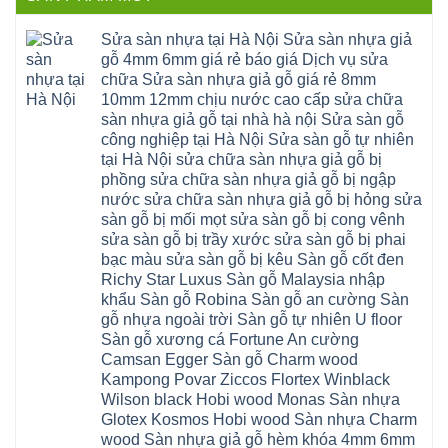
bậc
linh
tphcm
Sàn
Nẵng
cầu
thanh
Ngọc
nhựa
Kiều
thang
trì
Hồi
hèm
Sửa sàn nhựa tại Hà Nội Sửa sàn nhựa giả
Phú
nhựa
bắc
Thanh
khóa
Phú
sửa
ninh
gỗ 4mm 6mm giá rẻ báo giá Dịch vụ sửa
Liệt
glotex
Cát
cửa
mỹ
Thượng
4mm
Hoài
chữa Sửa sàn nhựa giả gỗ giá rẻ 8mm
nhựa
đức
Phúc
6mm
Đức
composite
quốc
10mm 12mm chịu nước cao cấp sửa chữa
Sài
báo
Lâm
Phú
oai
Gòn
giá
Đồng
sàn nhựa giả gỗ tại nhà hà nội Sửa sàn gỗ
Diễn
hà
Thường
bao
Dương
Xuân
đông
Tín
công nghiệp tại Hà Nội Sửa sàn gỗ tự nhiên
nhiêu
Hòa
Đỉnh
hải
Chương
1m2
Sơn
tại Hà Nội sửa chữa sàn nhựa giả gỗ bị
Đông
phòng
Dương
Sàn
Đồng
Ngạc
phú
Hồng
phồng sửa chữa sàn nhựa giả gỗ bị ngập
nhựa
An
Quảng
xuyên
Vân
giả
Khánh
nước sửa chữa sàn nhựa giả gỗ bị hỏng sửa
Ninh
đống
Cần
gỗ
Lào
Thượng
đa
Thơ
sàn gỗ bị mối mọt sửa sàn gỗ bị cong vênh
hèm
Cai
Cát
phú
Phú
khóa
Đan
sửa sàn gỗ bị trầy xước sửa sàn gỗ bị phai
Từ
thọ
Xuyên
charm
Phượng
Liêm
nam
Phượng
bạc màu sửa sàn gỗ bị kêu Sàn gỗ cốt đen
wood
Ô
Xuân
từ
Dực
hobiwood
Diên
Phương
Richy Star Luxus Sàn gỗ Malaysia nhập
liêm
Chuyên
kosmos
Liên
Đà
bắc
Mỹ
fukione
khẩu Sàn gỗ Robina Sàn gỗ an cường Sàn
Minh
Nẵng
giang
Đà
wilson
Phú
Tây
bắc
gỗ nhựa ngoài trời Sàn gỗ tự nhiên U floor
Nẵng
4mm
Thọ
Mỗ
từ
Đại
6mm
Gia
Sàn gỗ xương cá Fortune An cường
Đại
liêm
Xuyên
chống
Lâm
Mỗ
Camsan Egger Sàn gỗ Charm wood
Thanh
chịu
Thuận
Long
Oai
nước
An
Kampong Povar Ziccos Flortex Winblack
Biên
Bình
mối
Bát
Bồ
Hà
Wilson black Hobi wood Monas Sàn nhựa
mọt
Tràng
Đề
Tĩnh
đế
Phù
Glotex Kosmos Hobi wood Sàn nhựa Charm
Hưng
Minh
cao
Đổng
Yên
Tam
wood Sàn nhựa giả gỗ hèm khóa 4mm 6mm
su
Hải
Việt