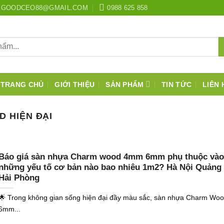
GOODCEO88@GMAIL.COM
0988 625 858
TRANG CHỦ
GIỚI THIỆU
SẢN PHẨM
TIN TỨC
LIÊN 
 HIỆN ĐẠI
Báo giá sàn nhựa Charm wood 4mm 6mm phụ thuộc vào
những yếu tố cơ bản nào bao nhiêu 1m2? Hà Nội Quảng
Hải Phòng
🌟 Trong không gian sống hiện đại đầy màu sắc, sàn nhựa Charm Wo
6mm...