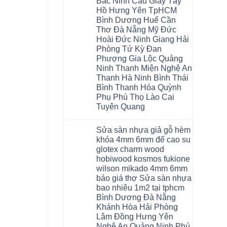
Bắc Ninh Cầu Giấy Tây
Hồ Hưng Yên TpHCM
Bình Dương Huế Cần
Thơ Đà Nẵng Mỹ Đức
Hoài Đức Ninh Giang Hải
Phòng Tứ Kỳ Đan
Phượng Gia Lộc Quảng
Ninh Thanh Miện Nghệ An
Thanh Hà Ninh Bình Thái
Bình Thanh Hóa Quỳnh
Phụ Phú Thọ Lào Cai
Tuyên Quang
Không
có
Sửa sàn nhựa giả gỗ hèm
bình
luận
khóa 4mm 6mm đế cao su
ở
glotex charm wood
Sàn
gỗ
hobiwood kosmos fukione
AURUM
wilson mikado 4mm 6mm
Floor
Báo
báo giá thợ Sửa sàn nhựa
giá
bao nhiêu 1m2 tại tphcm
Sàn
gỗ
Bình Dương Đà Nẵng
AURUM
Khánh Hòa Hải Phòng
Floor
nhập
Lâm Đồng Hưng Yên
khẩu
Nghệ An Quảng Ninh Phú