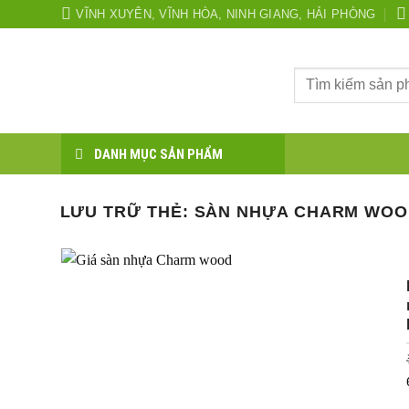
Bỏ
VĨNH XUYÊN, VĨNH HÒA, NINH GIANG, HẢI PHÒNG
qua
nội
Tìm
dung
kiếm:
DANH MỤC SẢN PHẨM
LƯU TRỮ THẺ:
SÀN NHỰA CHARM WOOD