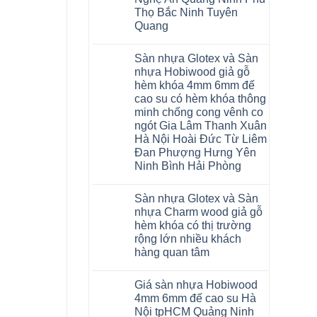
Malaysia
Thọ Bắc Ninh Tuyên
RUM
14
Quang
AI
15
Không
AI
có
Sàn nhựa Glotex và Sàn
13
bình
RUM
luận
nhựa Hobiwood giả gỗ
AI
ở
hèm khóa 4mm 6mm đế
35
Sửa
AI
sàn
cao su có hèm khóa thông
36
nhựa
minh chống cong vênh co
RUM
giả
AI
gỗ
ngót Gia Lâm Thanh Xuân
37
hèm
Hà Nội Hoài Đức Từ Liêm
AI
khóa
dày
4mm
Đan Phượng Hưng Yên
12mm
6mm
Ninh Bình Hải Phòng
bản
đế
to
cao
Không
tại
su
có
Hà
glotex
Sàn nhựa Glotex và Sàn
bình
Nội
charm
luận
nhựa Charm wood giả gỗ
Thanh
wood
ở
Xuân
hobiwood
hèm khóa có thị trường
Sàn
Thanh
kosmos
nhựa
rộng lớn nhiều khách
Trì
fukione
Glotex
Bắc
hàng quan tâm
wilson
và
Ninh
mikado
Sàn
Không
Cầu
4mm
nhựa
có
Giấy
6mm
Hobiwood
Giá sàn nhựa Hobiwood
bình
Tây
báo
giả
luận
Hồ
4mm 6mm đế cao su Hà
giá
gỗ
ở
Hưng
thợ
hèm
Nội tpHCM Quảng Ninh
Sàn
Yên
Sửa