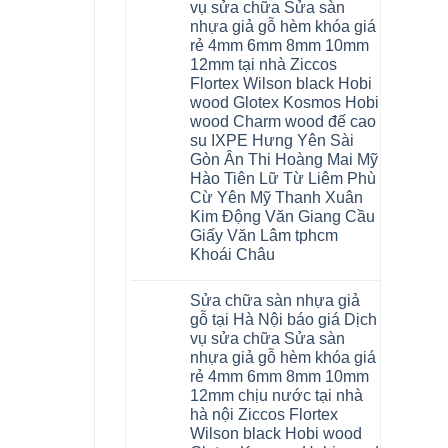
nhựa
Bắc
vụ sửa chữa Sửa sàn
Thanh
nhà
Ninh
Xuân
nhựa giả gỗ hèm khóa giá
vệ
Thanh
tpHCM
sinh
Xuân
rẻ 4mm 6mm 8mm 10mm
Đà
tại
Tây
Nẵng
12mm tại nhà Ziccos
Hà
Hồ
Gia
Nội
Flortex Wilson black Hobi
Hải
Lâm
báo
Phòng
Phú
wood Glotex Kosmos Hobi
giá
Thái
Thọ
cửa
wood Charm wood đế cao
Bình
Hải
nhựa
Hưng
Phòng
su IXPE Hưng Yên Sài
nhà
Yên
Sóc
Gòn Ân Thi Hoàng Mai Mỹ
vệ
Hà
Sơn
sinh
Đông
Ninh
Hào Tiên Lữ Từ Liêm Phù
giá
Hạ
Bình
Cừ Yên Mỹ Thanh Xuân
rẻ
Long
Hưng
tpHCM
Yên
Kim Động Văn Giang Cầu
Thanh
Giấy Văn Lâm tphcm
Xuân
Bắc
Khoái Châu
Ninh
Ninh
Không
Bình
có
Sửa chữa sàn nhựa giả
Đà
bình
Nẵng
luận
gỗ tại Hà Nội báo giá Dịch
ở
Quảng
vụ sửa chữa Sửa sàn
Thợ
Ninh
sửa
nhựa giả gỗ hèm khóa giá
sàn
rẻ 4mm 6mm 8mm 10mm
nhựa
thợ
12mm chịu nước tại nhà
sửa
hà nội Ziccos Flortex
sàn
nhà
Wilson black Hobi wood
thợ