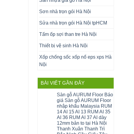
Sàn nhựa giả gỗ Hà Nội
Sơn nhà trọn gói Hà Nội
Sửa nhà trọn gói Hà Nội tpHCM
Tấm ốp sợi than tre Hà Nội
Thiết bị vệ sinh Hà Nội
Xốp chống sốc xốp nổ eps xps Hà
Nội
BÀI VIẾT GẦN ĐÂY
Sàn gỗ AURUM Floor Báo
giá Sàn gỗ AURUM Floor
nhập khẩu Malaysia RUM
14 AI 15 AI 13 RUM AI 35
AI 36 RUM AI 37 AI dày
12mm bản to tại Hà Nội
Thanh Xuân Thanh Trì