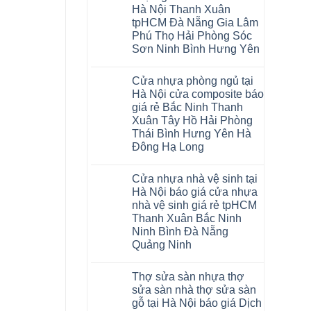
Glotex
khóa
Thanh
Việt
Hà Nội Thanh Xuân
và
4mm
Hóa
Nam
cửa
6mm
Quỳnh
tpHCM Đà Nẵng Gia Lâm
nhựa
đế
Phụ
Phú Thọ Hải Phòng Sóc
composite
cao
Phú
giả
su
Sơn Ninh Bình Hưng Yên
Thọ
vân
Hà
Lào
Không
gỗ
Nội
Cai
có
tạo
Tuyên
Cửa nhựa phòng ngủ tại
bình
không
Quang
luận
gian
Hà Nội cửa composite báo
ở
sang
giá rẻ Bắc Ninh Thanh
Sàn
trọng
nhựa
Xuân Tây Hồ Hải Phòng
Glotex
Thái Bình Hưng Yên Hà
4mm
giá
Đông Hạ Long
bao
Không
nhiêu
có
Sàn
Cửa nhựa nhà vệ sinh tại
bình
nhựa
luận
giả
Hà Nội báo giá cửa nhựa
ở
gỗ
nhà vệ sinh giá rẻ tpHCM
Cửa
Glotex
nhựa
có
Thanh Xuân Bắc Ninh
phòng
tốt
Ninh Bình Đà Nẵng
ngủ
không
tại
sàn
Quảng Ninh
Hà
nhựa
Không
Nội
glotex
có
cửa
của
Thợ sửa sàn nhựa thợ
bình
composite
nước
luận
báo
nào
sửa sàn nhà thợ sửa sàn
ở
giá
Hà
gỗ tại Hà Nội báo giá Dịch
Cửa
rẻ
Nội