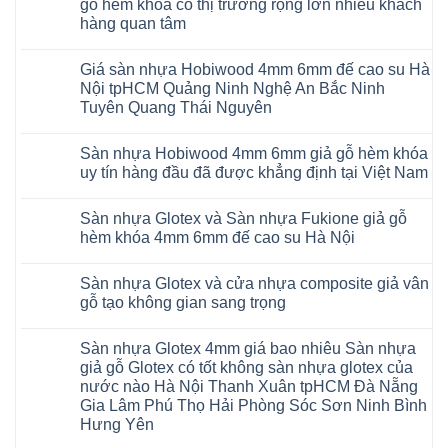
AI
gỗ hèm khóa có thị trường rộng lớn nhiều khách
6mm
ở
35
đế
hàng quan tâm
Sàn
AI
cao
nhựa
36
Không
su
Glotex
RUM
có
glotex
và
AI
Giá sàn nhựa Hobiwood 4mm 6mm đế cao su Hà
bình
charm
Sàn
37
luận
wood
Nội tpHCM Quảng Ninh Nghệ An Bắc Ninh
nhựa
AI
ở
hobiwood
Hobiwood
Tuyên Quang Thái Nguyên
dày
Sàn
kosmos
giả
12mm
nhựa
fukione
gỗ
Không
bản
Glotex
wilson
hèm
có
to
và
mikado
Sàn nhựa Hobiwood 4mm 6mm giả gỗ hèm khóa
khóa
bình
tại
Sàn
4mm
4mm
luận
uy tín hàng đầu đã được khẳng định tại Việt Nam
Hà
nhựa
6mm
ở
6mm
Nội
Charm
báo
Giá
đế
Không
Thanh
wood
giá
sàn
cao
có
Xuân
giả
thợ
Sàn nhựa Glotex và Sàn nhựa Fukione giả gỗ
nhựa
su
bình
Thanh
gỗ
Sửa
Hobiwood
có
luận
hèm khóa 4mm 6mm đế cao su Hà Nội
Trì
hèm
sàn
4mm
ở
hèm
Bắc
khóa
nhựa
6mm
Sàn
khóa
Không
Ninh
có
bao
đế
nhựa
thông
có
Cầu
thị
nhiêu
Sàn nhựa Glotex và cửa nhựa composite giả vân
cao
Hobiwood
minh
bình
Giấy
trường
1m2
su
4mm
chống
luận
gỗ tạo không gian sang trọng
Tây
rộng
tại
Hà
6mm
ở
cong
Hồ
lớn
tphcm
Nội
giả
Sàn
vênh
Không
Hưng
nhiều
Bình
tpHCM
gỗ
nhựa
co
có
Yên
khách
Dương
Sàn nhựa Glotex 4mm giá bao nhiêu Sàn nhựa
Quảng
hèm
Glotex
ngót
bình
TpHCM
hàng
Đà
Ninh
khóa
và
Gia
luận
giả gỗ Glotex có tốt không sàn nhựa glotex của
Bình
quan
Nẵng
Nghệ
uy
Sàn
ở
Lâm
Dương
tâm
Khánh
nước nào Hà Nội Thanh Xuân tpHCM Đà Nẵng
An
tín
nhựa
Sàn
Thanh
Huế
Hòa
Bắc
hàng
Fukione
nhựa
Xuân
Gia Lâm Phú Thọ Hải Phòng Sóc Sơn Ninh Bình
Cần
Hải
Ninh
đầu
giả
Glotex
Hà
Thơ
Phòng
Hưng Yên
Tuyên
đã
gỗ
và
Nội
Đà
Lâm
Quang
được
hèm
cửa
Hoài
Nẵng
Không