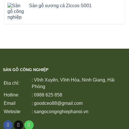
Sàn gỗ xương cá Ziccos S001
SÀN GỖ CÔNG NGHIỆP
: Vĩnh Xuyên, Vĩnh Hòa, Ninh Giang, Hải
Địa chỉ:
Phòng
Hotline
: 0988 625 858
Email
:
goodceo88@gmail.com
Website
:
sangocongnghiephanoi.vn