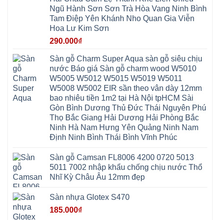
Mỹ
Lộc
Nghĩa
Ứng
Đại
Vĩnh
Ngũ Hành Sơn Sơn Trà Hòa Vang Ninh Bình
Phú
Hòa
Xuyên
Thanh
Phú
Tam Điệp Yên Khánh Nho Quan Gia Viễn
Thanh
Đà
Mê
Thọ
Hóa
Nẵng
Linh
Hoa Lư Kim Sơn
Lương
Mỹ
Thanh
Hưng
Kiến
Đức
Oai
Yên
290.000
₫
Hưng
Hồng
Bình
Yên
Sơn
Minh
Lãng
Phúc
Sàn gỗ Charm Super Aqua sàn gỗ siêu chịu
Tam
Tiến
Sơn
Hưng
Thắng
nước Báo giá Sàn gỗ charm wood W5010
Ninh
Dân
Quang
Bình
Hòa
W5005 W5012 W5015 W5019 W5011
Minh
Hương
Vân
Sóc
W5008 W5002 EIR sần theo vân dày 12mm
Sơn
Đình
Sơn
Chương
Hà
Hà
bao nhiêu tiền 1m2 tại Hà Nội tpHCM Sài
Mỹ
Nội
Nam
Gòn Bình Dương Thủ Đức Thái Nguyên Phú
Nam
Ứng
Đa
Định
Thiên
Phúc
Thọ Bắc Giang Hải Dương Hải Phòng Bắc
Phú
Hòa
Nội
Nghĩa
Ninh Hà Nam Hưng Yên Quảng Ninh Nam
Xá
Bài
Xuân
Ứng
Bắc
Định Ninh Bình Thái Bình Vĩnh Phúc
Mai
Hòa
Ninh
Mỹ
Trung
Đức
Giã
Sàn gỗ Camsan FL8006 4200 0720 5013
Phú
Kim
5011 7002 nhập khẩu chống chịu nước Thổ
Thọ
Anh
Hồng
Nhĩ Kỳ Châu Âu 12mm đẹp
Sơn
Phúc
Sơn
Sàn nhựa Glotex S470
Hương
Sơn
185.000
₫
tphcm
Chương