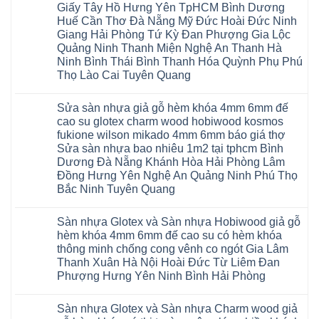
Giấy Tây Hồ Hưng Yên TpHCM Bình Dương
Huế Cần Thơ Đà Nẵng Mỹ Đức Hoài Đức Ninh
Giang Hải Phòng Tứ Kỳ Đan Phượng Gia Lộc
Quảng Ninh Thanh Miện Nghệ An Thanh Hà
Ninh Bình Thái Bình Thanh Hóa Quỳnh Phụ Phú
Thọ Lào Cai Tuyên Quang
Không
có
Sửa sàn nhựa giả gỗ hèm khóa 4mm 6mm đế
bình
luận
cao su glotex charm wood hobiwood kosmos
ở
fukione wilson mikado 4mm 6mm báo giá thợ
Sàn
gỗ
Sửa sàn nhựa bao nhiêu 1m2 tại tphcm Bình
AURUM
Dương Đà Nẵng Khánh Hòa Hải Phòng Lâm
Floor
Báo
Đồng Hưng Yên Nghệ An Quảng Ninh Phú Thọ
giá
Bắc Ninh Tuyên Quang
Sàn
gỗ
Không
AURUM
có
Floor
Sàn nhựa Glotex và Sàn nhựa Hobiwood giả gỗ
bình
nhập
luận
hèm khóa 4mm 6mm đế cao su có hèm khóa
khẩu
ở
Malaysia
thông minh chống cong vênh co ngót Gia Lâm
Sửa
RUM
sàn
Thanh Xuân Hà Nội Hoài Đức Từ Liêm Đan
14
nhựa
AI
Phượng Hưng Yên Ninh Bình Hải Phòng
giả
15
gỗ
Không
AI
hèm
có
13
khóa
Sàn nhựa Glotex và Sàn nhựa Charm wood giả
bình
RUM
4mm
luận