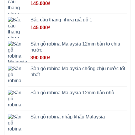
Tây
145.000
₫
Hưng
Yên
Tùng
Thiện
Bậc cầu thang nhựa giả gỗ 1
Đoài
Phương
145.000
₫
Nha
Trang
Phúc
Thọ
Sàn gỗ robina Malaysia 12mm bản to chịu
Phúc
Lộc
nước
390.000
₫
Sàn gỗ robina Malaysia chống chịu nước tốt
nhất
Sàn gỗ robina Malaysia 12mm bản nhỏ
Sàn gỗ robina nhập khẩu Malaysia