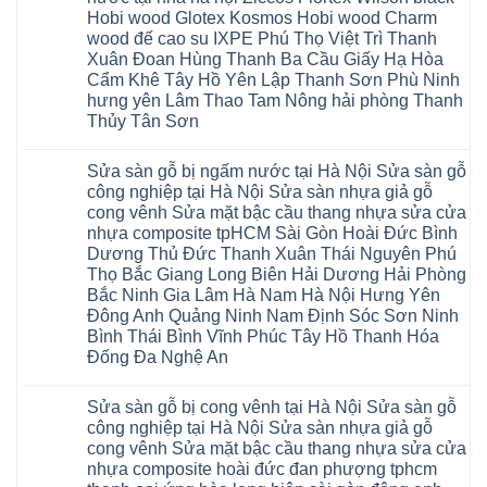
tpHCM
Tuyên
Phú
sàn
Hà
Hobi wood Glotex Kosmos Hobi wood Charm
Thanh
Quang
Thọ
nhựa
Đông
Xuân
Hải
thợ
wood đế cao su IXPE Phú Thọ Việt Trì Thanh
Hạ
Bắc
Phòng
sửa
Long
Xuân Đoan Hùng Thanh Ba Cầu Giấy Hạ Hòa
Ninh
Sóc
sàn
Ninh
Sơn
nhà
Cẩm Khê Tây Hồ Yên Lập Thanh Sơn Phù Ninh
Bình
Ninh
thợ
hưng yên Lâm Thao Tam Nông hải phòng Thanh
Đà
Bình
sửa
Nẵng
Hưng
sàn
Thủy Tân Sơn
Quảng
Yên
gỗ
Ninh
Không
tại
có
Hà
Sửa sàn gỗ bị ngấm nước tại Hà Nội Sửa sàn gỗ
bình
Nội
luận
báo
công nghiệp tại Hà Nội Sửa sàn nhựa giả gỗ
ở
giá
cong vênh Sửa mặt bậc cầu thang nhựa sửa cửa
Sửa
Dịch
chữa
nhựa composite tpHCM Sài Gòn Hoài Đức Bình
vụ
sàn
sửa
Dương Thủ Đức Thanh Xuân Thái Nguyên Phú
nhựa
chữa
giả
Thọ Bắc Giang Long Biên Hải Dương Hải Phòng
Sửa
gỗ
sàn
Bắc Ninh Gia Lâm Hà Nam Hà Nội Hưng Yên
tại
nhựa
Hà
Đông Anh Quảng Ninh Nam Định Sóc Sơn Ninh
giả
Nội
gỗ
Bình Thái Bình Vĩnh Phúc Tây Hồ Thanh Hóa
báo
hèm
giá
Đống Đa Nghệ An
khóa
Dịch
giá
Không
vụ
rẻ
có
sửa
4mm
Sửa sàn gỗ bị cong vênh tại Hà Nội Sửa sàn gỗ
bình
chữa
6mm
luận
Sửa
công nghiệp tại Hà Nội Sửa sàn nhựa giả gỗ
8mm
ở
sàn
10mm
cong vênh Sửa mặt bậc cầu thang nhựa sửa cửa
Sửa
nhựa
12mm
sàn
nhựa composite hoài đức đan phượng tphcm
giả
tại
gỗ
gỗ
nhà