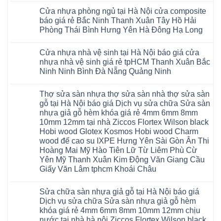
Đồng
Thái
khẳng
khóa
nhựa
Đức
Mỹ
có
Hưng
Nguyên
định
4mm
composite
Từ
Cửa nhựa phòng ngủ tại Hà Nội cửa composite
Đức
bình
Yên
tại
6mm
giả
Liêm
Hoài
luận
Nghệ
báo giá rẻ Bắc Ninh Thanh Xuân Tây Hồ Hải
Việt
đế
vân
Đan
Đức
ở
An
Nam
cao
gỗ
Phượng
Phòng Thái Bình Hưng Yên Hà Đông Hạ Long
Ninh
Sàn
Quảng
su
tạo
Hưng
Giang
nhựa
Ninh
Không
Hà
không
Yên
Hải
Glotex
Phú
có
Nội
gian
Ninh
Phòng
4mm
Thọ
Cửa nhựa nhà vệ sinh tại Hà Nội báo giá cửa
bình
sang
Bình
Tứ
giá
Bắc
luận
trọng
Hải
nhựa nhà vệ sinh giá rẻ tpHCM Thanh Xuân Bắc
Kỳ
bao
Ninh
ở
Phòng
Đan
nhiêu
Ninh Ninh Bình Đà Nẵng Quảng Ninh
Tuyên
Cửa
Phượng
Sàn
Quang
nhựa
Gia
nhựa
Không
phòng
Lộc
giả
có
ngủ
Thợ sửa sàn nhựa thợ sửa sàn nhà thợ sửa sàn
Quảng
gỗ
bình
tại
Ninh
Glotex
luận
gỗ tại Hà Nội báo giá Dịch vụ sửa chữa Sửa sàn
Hà
ở
Thanh
có
Nội
nhựa giả gỗ hèm khóa giá rẻ 4mm 6mm 8mm
Cửa
Miện
tốt
cửa
nhựa
Nghệ
không
10mm 12mm tại nhà Ziccos Flortex Wilson black
composite
nhà
An
sàn
báo
Hobi wood Glotex Kosmos Hobi wood Charm
vệ
Thanh
nhựa
giá
sinh
Hà
glotex
wood đế cao su IXPE Hưng Yên Sài Gòn Ân Thi
rẻ
tại
Ninh
của
Bắc
Hoàng Mai Mỹ Hào Tiên Lữ Từ Liêm Phù Cừ
Hà
Bình
nước
Ninh
Nội
Thái
nào
Yên Mỹ Thanh Xuân Kim Động Văn Giang Cầu
Thanh
báo
Bình
Hà
Xuân
Giấy Văn Lâm tphcm Khoái Châu
giá
Thanh
Nội
Tây
cửa
Hóa
Thanh
Không
Hồ
nhựa
Quỳnh
Xuân
có
Hải
nhà
Phụ
tpHCM
Sửa chữa sàn nhựa giả gỗ tại Hà Nội báo giá
bình
Phòng
vệ
Phú
Đà
luận
Thái
Dịch vụ sửa chữa Sửa sàn nhựa giả gỗ hèm
sinh
Thọ
Nẵng
ở
Bình
giá
khóa giá rẻ 4mm 6mm 8mm 10mm 12mm chịu
Lào
Gia
Thợ
Hưng
rẻ
Cai
Lâm
sửa
nước tại nhà hà nội Ziccos Flortex Wilson black
Yên