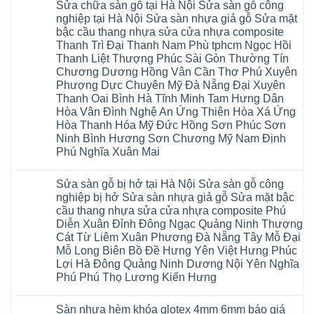
nhựa
Trì
Sửa chữa sàn gỗ tại Hà Nội Sửa sàn gỗ công
Thanh
bình
Đức
giả
Thanh
Xuân
luận
Bình
nghiệp tại Hà Nội Sửa sàn nhựa giả gỗ Sửa mặt
gỗ
Xuân
Kim
ở
Dương
cong
Đoan
bậc cầu thang nhựa sửa cửa nhựa composite
Động
Sửa
Thủ
vênh
Hùng
Văn
chữa
Thanh Trì Đại Thanh Nam Phù tphcm Ngọc Hồi
Đức
Sửa
Thanh
Giang
sàn
Thanh
mặt
Ba
Thanh Liệt Thượng Phúc Sài Gòn Thường Tín
Cầu
gỗ
Xuân
bậc
Cầu
Giấy
bị
Chương Dương Hồng Vân Cần Thơ Phú Xuyên
Thái
cầu
Giấy
Văn
phồng
Nguyên
thang
Hạ
Phượng Dực Chuyên Mỹ Đà Nẵng Đại Xuyên
Lâm
tại
Phú
nhựa
Hòa
tphcm
Hà
Thanh Oai Bình Hà Tĩnh Minh Tam Hưng Dân
Thọ
sửa
Cẩm
Khoái
Nội
Bắc
cửa
Hòa Vân Đình Nghệ An Ứng Thiên Hòa Xá Ứng
Khê
Châu
Sửa
Giang
nhựa
Tây
sàn
Hòa Thanh Hóa Mỹ Đức Hồng Sơn Phúc Sơn
Long
composite
Hồ
gỗ
Biên
hoài
Ninh Bình Hương Sơn Chương Mỹ Nam Định
Yên
công
Hải
đức
Lập
Phú Nghĩa Xuân Mai
nghiệp
Dương
đan
Thanh
tại
Hải
phượng
Sơn
Không
Hà
Phòng
tphcm
Phù
có
Nội
Bắc
thanh
Sửa sàn gỗ bị hở tại Hà Nội Sửa sàn gỗ công
Ninh
bình
Sửa
Ninh
oai
hưng
luận
nghiệp bị hở Sửa sàn nhựa giả gỗ Sửa mặt bậc
sàn
Gia
ứng
yên
ở
nhựa
Lâm
cầu thang nhựa sửa cửa nhựa composite Phú
hòa
Lâm
Sửa
giả
Hà
long
Thao
chữa
Diễn Xuân Đỉnh Đông Ngạc Quảng Ninh Thượng
gỗ
Nam
biên
Tam
sàn
Sửa
Hà
Cát Từ Liêm Xuân Phương Đà Nẵng Tây Mỗ Đại
sài
Nông
gỗ
mặt
Nội
gòn
hải
tại
Mỗ Long Biên Bồ Đề Hưng Yên Việt Hưng Phúc
bậc
Hưng
đông
phòng
Hà
cầu
Lợi Hà Đông Quảng Ninh Dương Nội Yên Nghĩa
Yên
anh
Thanh
Nội
thang
Đông
sóc
Thủy
Sửa
Phú Phú Thọ Lương Kiến Hưng
nhựa
Anh
sơn
Tân
sàn
sửa
Quảng
gia
Không
Sơn
gỗ
cửa
Ninh
lâm
có
công
nhựa
Sàn nhựa hèm khóa glotex 4mm 6mm báo giá
Nam
đà
bình
nghiệp