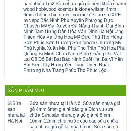
composite
Định
nẵng
luận
tại
bao nhiêu 1m2 Sàn nhựa giả gỗ hèm khóa charm
Phúc
Sóc
ở
thanh
Hà
Thọ
wood hobiwood kosmos fukione wilson 4mm
Sơn
Sửa
xuân
Nội
Phúc
Ninh
sàn
cầu
Sửa
6mm chống chịu nước mối mọt đế cao su IXPE
Lộc
Bình
gỗ
giấy
sàn
Hát
pvc spc Bắc Ninh Phú Xuyên Phượng Dực
Thái
bị
hoành
nhựa
Môn
Bình
hở
bồ
Chuyên Mỹ Đại Xuyên Đà Nẵng Thanh Oai Bình
giả
Sài
Vĩnh
tại
hạ
gỗ
Gòn
Minh Tam Hưng Dân Hòa Vân Đình Hà Nội Ứng
Phúc
Hà
long
Sửa
Thạch
Tây
Nội
ninh
Thiên Hòa Xá Ứng Hòa Mỹ Đức Phú Thọ Hồng
mặt
Thất
Hồ
Sửa
giang
bậc
Sơn Phúc Sơn Hương Sơn tphcm Chương Mỹ
Hạ
Thanh
sàn
hoàng
cầu
Bằng
Hóa
gỗ
Phú Nghĩa Xuân Mai Phú Thọ Trần Phú Hòa Phú
mai
thang
Tây
Đống
công
quảng
nhựa
Quảng Bị Minh Châu Ninh Bình Quảng Oai Vật
Phương
Đa
nghiệp
ninh
sửa
tphcm
Nghệ
Lại Cổ Đô Bất Bạt Bắc Ninh Suối Hai Ba Vì Yên
bị
tây
cửa
Hòa
An
hở
hồ
nhựa
Bài Sơn Tây Hưng Yên Tùng Thiện Đoài
Lạc
Sửa
sơn
composite
Yên
Phương Nha Trang Phúc Thọ Phúc Lộc
sàn
tây
Thanh
Xuân
nhựa
hưng
Trì
Quốc
Không
giả
yên
Đại
Oai
có
gỗ
thạch
Thanh
Hưng
bình
Sửa
thất
Nam
Đạo
luận
mặt
mê
SẢN PHẨM MỚI
Phù
ở
Đà
bậc
linh
tphcm
Sàn
Nẵng
cầu
thanh
Ngọc
nhựa
Kiều
thang
trì
Hồi
hèm
Sửa sàn nhựa tại Hà Nội Sửa sàn nhựa giả
Phú
nhựa
bắc
Thanh
khóa
Phú
sửa
ninh
gỗ 4mm 6mm giá rẻ báo giá Dịch vụ sửa
Liệt
glotex
Cát
cửa
mỹ
Thượng
4mm
Hoài
chữa Sửa sàn nhựa giả gỗ giá rẻ 8mm
nhựa
đức
Phúc
6mm
Đức
composite
quốc
10mm 12mm chịu nước cao cấp sửa chữa
Sài
báo
Lâm
Phú
oai
Gòn
giá
Đồng
sàn nhựa giả gỗ tại nhà hà nội Sửa sàn gỗ
Diễn
hà
Thường
bao
Dương