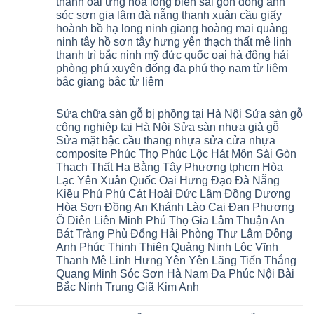
thanh oai ứng hòa long biên sài gòn đông anh
bị
hèm
Ziccos
ngấm
sóc sơn gia lâm đà nẵng thanh xuân cầu giấy
khóa
Flortex
nước
giá
Wilson
hoành bồ hạ long ninh giang hoàng mai quảng
tại
rẻ
black
Hà
ninh tây hồ sơn tây hưng yên thạch thất mê linh
4mm
Hobi
Nội
6mm
thanh trì bắc ninh mỹ đức quốc oai hà đông hải
wood
Sửa
8mm
Glotex
sàn
phòng phú xuyên đống đa phú thọ nam từ liêm
10mm
Kosmos
gỗ
12mm
bắc giang bắc từ liêm
Hobi
công
chịu
wood
nghiệp
Không
nước
Charm
tại
có
tại
wood
Hà
Sửa chữa sàn gỗ bị phồng tại Hà Nội Sửa sàn gỗ
bình
nhà
đế
Nội
luận
hà
công nghiệp tại Hà Nội Sửa sàn nhựa giả gỗ
cao
Sửa
ở
nội
su
Sửa mặt bậc cầu thang nhựa sửa cửa nhựa
sàn
Sửa
Ziccos
IXPE
nhựa
sàn
Flortex
composite Phúc Thọ Phúc Lộc Hát Môn Sài Gòn
Hưng
giả
gỗ
Wilson
Yên
Thạch Thất Hạ Bằng Tây Phương tphcm Hòa
gỗ
bị
black
Sài
cong
cong
Hobi
Lạc Yên Xuân Quốc Oai Hưng Đạo Đà Nẵng
Gòn
vênh
vênh
wood
Ân
Kiều Phú Phú Cát Hoài Đức Lâm Đồng Dương
Sửa
tại
Glotex
Thi
mặt
Hà
Hòa Sơn Đồng An Khánh Lào Cai Đan Phượng
Kosmos
Hoàng
bậc
Nội
Hobi
Mai
Ô Diên Liên Minh Phú Thọ Gia Lâm Thuận An
cầu
Sửa
wood
Mỹ
thang
sàn
Bát Tràng Phù Đổng Hải Phòng Thư Lâm Đông
Charm
Hào
nhựa
gỗ
wood
Tiên
Anh Phúc Thịnh Thiên Quảng Ninh Lộc Vĩnh
sửa
công
đế
Lữ
cửa
Thanh Mê Linh Hưng Yên Yên Lãng Tiến Thắng
nghiệp
cao
Từ
nhựa
tại
su
Quang Minh Sóc Sơn Hà Nam Đa Phúc Nội Bài
Liêm
composite
Hà
IXPE
Phù
tpHCM
Bắc Ninh Trung Giã Kim Anh
Nội
Phú
Cừ
Sài
Sửa
Thọ
Yên
Không
Gòn
sàn
Việt
Mỹ
có
Hoài