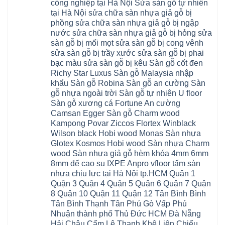
Xuân
đông
Tín
công nghiệp tại Hà Nội Sửa sàn gỗ tự nhiên
nhiêu
Hòa
Đỉnh
hải
Chương
1m2
Sơn
tại Hà Nội sửa chữa sàn nhựa giả gỗ bị
Đông
phòng
Dương
Sàn
Đồng
Ngạc
phú
Hồng
phồng sửa chữa sàn nhựa giả gỗ bị ngập
nhựa
An
Quảng
xuyên
Vân
giả
Khánh
nước sửa chữa sàn nhựa giả gỗ bị hỏng sửa
Ninh
đống
Cần
gỗ
Lào
Thượng
đa
Thơ
sàn gỗ bị mối mọt sửa sàn gỗ bị cong vênh
hèm
Cai
Cát
phú
Phú
khóa
Đan
sửa sàn gỗ bị trầy xước sửa sàn gỗ bị phai
Từ
thọ
Xuyên
charm
Phượng
Liêm
nam
Phượng
bạc màu sửa sàn gỗ bị kêu Sàn gỗ cốt đen
wood
Ô
Xuân
từ
Dực
hobiwood
Diên
Phương
Richy Star Luxus Sàn gỗ Malaysia nhập
liêm
Chuyên
kosmos
Liên
Đà
bắc
Mỹ
fukione
khẩu Sàn gỗ Robina Sàn gỗ an cường Sàn
Minh
Nẵng
giang
Đà
wilson
Phú
Tây
bắc
gỗ nhựa ngoài trời Sàn gỗ tự nhiên U floor
Nẵng
4mm
Thọ
Mỗ
từ
Đại
6mm
Gia
Sàn gỗ xương cá Fortune An cường
Đại
liêm
Xuyên
chống
Lâm
Mỗ
Camsan Egger Sàn gỗ Charm wood
Thanh
chịu
Thuận
Long
Oai
nước
An
Kampong Povar Ziccos Flortex Winblack
Biên
Bình
mối
Bát
Bồ
Hà
Wilson black Hobi wood Monas Sàn nhựa
mọt
Tràng
Đề
Tĩnh
đế
Phù
Glotex Kosmos Hobi wood Sàn nhựa Charm
Hưng
Minh
cao
Đổng
Yên
Tam
wood Sàn nhựa giả gỗ hèm khóa 4mm 6mm
su
Hải
Việt
Hưng
IXPE
Phòng
8mm đế cao su IXPE Anpro vfloor tấm sàn
Hưng
Dân
pvc
Thư
Phúc
Hòa
nhựa chịu lực tại Hà Nội tp.HCM Quận 1
spc
Lâm
Lợi
Vân
Bắc
Đông
Quận 3 Quận 4 Quận 5 Quận 6 Quận 7 Quận
Hà
Đình
Ninh
Anh
Đông
Nghệ
8 Quận 10 Quận 11 Quận 12 Tân Bình Bình
Phú
Phúc
Quảng
An
Xuyên
Thịnh
Ninh
Tân Bình Thạnh Tân Phú Gò Vấp Phú
Ứng
Phượng
Thiên
Dương
Thiên
Dực
Nhuận thành phố Thủ Đức HCM Đà Nẵng
Quảng
Nội
Hòa
Chuyên
Ninh
Yên
Hải Châu Cẩm Lệ Thanh Khê Liên Chiểu
Xá