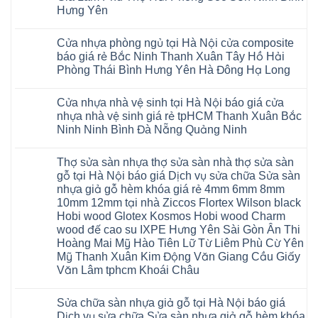
Ninh
đầu
giả
Glotex
Hà
Thơ
Phòng
Hưng Yên
Tuyên
đã
gỗ
và
Nội
Đà
Lâm
Quang
được
hèm
cửa
Hoài
Nẵng
Không
Đồng
Thái
khẳng
khóa
nhựa
Đức
Mỹ
có
Hưng
Nguyên
định
4mm
composite
Từ
Cửa nhựa phòng ngủ tại Hà Nội cửa composite
Đức
bình
Yên
tại
6mm
giả
Liêm
Hoài
luận
Nghệ
báo giá rẻ Bắc Ninh Thanh Xuân Tây Hồ Hải
Việt
đế
vân
Đan
Đức
ở
An
Nam
cao
gỗ
Phượng
Phòng Thái Bình Hưng Yên Hà Đông Hạ Long
Ninh
Sàn
Quảng
su
tạo
Hưng
Giang
nhựa
Ninh
Không
Hà
không
Yên
Hải
Glotex
Phú
có
Nội
gian
Ninh
Phòng
4mm
Thọ
Cửa nhựa nhà vệ sinh tại Hà Nội báo giá cửa
bình
sang
Bình
Tứ
giá
Bắc
luận
trọng
Hải
nhựa nhà vệ sinh giá rẻ tpHCM Thanh Xuân Bắc
Kỳ
bao
Ninh
ở
Phòng
Đan
nhiêu
Ninh Ninh Bình Đà Nẵng Quảng Ninh
Tuyên
Cửa
Phượng
Sàn
Quang
nhựa
Gia
nhựa
Không
phòng
Lộc
giả
có
ngủ
Thợ sửa sàn nhựa thợ sửa sàn nhà thợ sửa sàn
Quảng
gỗ
bình
tại
Ninh
Glotex
luận
gỗ tại Hà Nội báo giá Dịch vụ sửa chữa Sửa sàn
Hà
ở
Thanh
có
Nội
nhựa giả gỗ hèm khóa giá rẻ 4mm 6mm 8mm
Cửa
Miện
tốt
cửa
nhựa
Nghệ
không
10mm 12mm tại nhà Ziccos Flortex Wilson black
composite
nhà
An
sàn
báo
Hobi wood Glotex Kosmos Hobi wood Charm
vệ
Thanh
nhựa
giá
sinh
Hà
glotex
wood đế cao su IXPE Hưng Yên Sài Gòn Ân Thi
rẻ
tại
Ninh
của
Bắc
Hoàng Mai Mỹ Hào Tiên Lữ Từ Liêm Phù Cừ Yên
Hà
Bình
nước
Ninh
Nội
Thái
nào
Mỹ Thanh Xuân Kim Động Văn Giang Cầu Giấy
Thanh
báo
Bình
Hà
Xuân
Văn Lâm tphcm Khoái Châu
giá
Thanh
Nội
Tây
cửa
Hóa
Thanh
Không
Hồ
nhựa
Quỳnh
Xuân
có
Hải
nhà
Phụ
tpHCM
Sửa chữa sàn nhựa giả gỗ tại Hà Nội báo giá
bình
Phòng
vệ
Phú
Đà
luận
Thái
Dịch vụ sửa chữa Sửa sàn nhựa giả gỗ hèm khóa