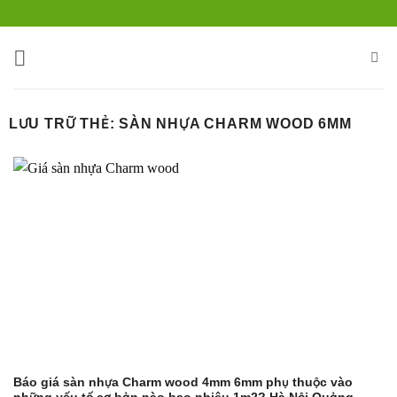
Bỏ
qua
nội
dung
LƯU TRỮ THẺ:
SÀN NHỰA CHARM WOOD 6MM
Báo giá sàn nhựa Charm wood 4mm 6mm phụ thuộc vào