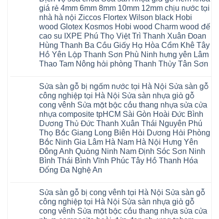
sinh
Thọ
Nẵng
ở
Bình
giá
giá rẻ 4mm 6mm 8mm 10mm 12mm chịu nước tại
Lào
Gia
Thợ
Hưng
rẻ
Cai
Lâm
sửa
nhà hà nội Ziccos Flortex Wilson black Hobi
Yên
tpHCM
Tuyên
Phú
sàn
Hà
wood Glotex Kosmos Hobi wood Charm wood đế
Thanh
Quang
Thọ
nhựa
Đông
Xuân
Hải
thợ
cao su IXPE Phú Thọ Việt Trì Thanh Xuân Đoan
Hạ
Bắc
Phòng
sửa
Long
Hùng Thanh Ba Cầu Giấy Hạ Hòa Cẩm Khê Tây
Ninh
Sóc
sàn
Ninh
Sơn
nhà
Hồ Yên Lập Thanh Sơn Phù Ninh hưng yên Lâm
Bình
Ninh
thợ
Thao Tam Nông hải phòng Thanh Thủy Tân Sơn
Đà
Bình
sửa
Nẵng
Hưng
sàn
Không
Quảng
Yên
gỗ
có
Ninh
tại
Sửa sàn gỗ bị ngấm nước tại Hà Nội Sửa sàn gỗ
bình
Hà
luận
công nghiệp tại Hà Nội Sửa sàn nhựa giả gỗ
Nội
ở
báo
cong vênh Sửa mặt bậc cầu thang nhựa sửa cửa
Sửa
giá
chữa
nhựa composite tpHCM Sài Gòn Hoài Đức Bình
Dịch
sàn
Dương Thủ Đức Thanh Xuân Thái Nguyên Phú
vụ
nhựa
sửa
giả
Thọ Bắc Giang Long Biên Hải Dương Hải Phòng
chữa
gỗ
Bắc Ninh Gia Lâm Hà Nam Hà Nội Hưng Yên
Sửa
tại
sàn
Hà
Đông Anh Quảng Ninh Nam Định Sóc Sơn Ninh
nhựa
Nội
Bình Thái Bình Vĩnh Phúc Tây Hồ Thanh Hóa
giả
báo
gỗ
giá
Đống Đa Nghệ An
hèm
Dịch
khóa
Không
vụ
giá
có
sửa
Sửa sàn gỗ bị cong vênh tại Hà Nội Sửa sàn gỗ
rẻ
bình
chữa
4mm
luận
Sửa
công nghiệp tại Hà Nội Sửa sàn nhựa giả gỗ
ở
6mm
sàn
cong vênh Sửa mặt bậc cầu thang nhựa sửa cửa
Sửa
8mm
nhựa
sàn
10mm