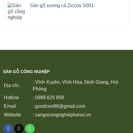
Sàn gỗ xương cá Ziccos S001
SÀN GỖ CÔNG NGHIỆP
: Vĩnh Xuyên, Vĩnh Hòa, Ninh Giang, Hải
Địa chỉ:
Phòng
Hotline
: 0988 625 858
Email
:
goodceo88@gmail.com
Website
:
sangocongnghiephanoi.vn