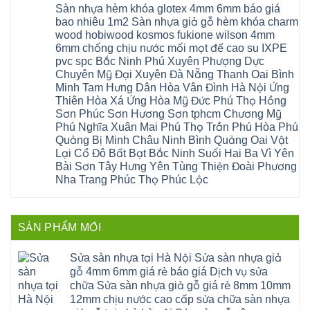
công
nhựa
Sàn nhựa hèm khóa glotex 4mm 6mm báo giá
Nam
đà
bình
nghiệp
composite
Định
nẵng
luận
tại
bao nhiêu 1m2 Sàn nhựa giả gỗ hèm khóa charm
Phúc
Sóc
ở
thanh
Hà
Thọ
wood hobiwood kosmos fukione wilson 4mm
Sơn
Sửa
xuân
Nội
Phúc
Ninh
sàn
cầu
Sửa
6mm chống chịu nước mối mọt đế cao su IXPE
Lộc
Bình
gỗ
giấy
sàn
Hát
pvc spc Bắc Ninh Phú Xuyên Phượng Dực
Thái
bị
hoành
nhựa
Môn
Bình
hở
bồ
Chuyên Mỹ Đại Xuyên Đà Nẵng Thanh Oai Bình
giả
Sài
Vĩnh
tại
hạ
gỗ
Gòn
Minh Tam Hưng Dân Hòa Vân Đình Hà Nội Ứng
Phúc
Hà
long
Sửa
Thạch
Tây
Nội
ninh
Thiên Hòa Xá Ứng Hòa Mỹ Đức Phú Thọ Hồng
mặt
Thất
Hồ
Sửa
giang
bậc
Sơn Phúc Sơn Hương Sơn tphcm Chương Mỹ
Hạ
Thanh
sàn
hoàng
cầu
Bằng
Hóa
gỗ
Phú Nghĩa Xuân Mai Phú Thọ Trần Phú Hòa Phú
mai
thang
Tây
Đống
công
quảng
nhựa
Quảng Bị Minh Châu Ninh Bình Quảng Oai Vật
Phương
Đa
nghiệp
ninh
sửa
tphcm
Nghệ
Lại Cổ Đô Bất Bạt Bắc Ninh Suối Hai Ba Vì Yên
bị
tây
cửa
Hòa
An
hở
hồ
nhựa
Bài Sơn Tây Hưng Yên Tùng Thiện Đoài Phương
Lạc
Sửa
sơn
composite
Yên
Nha Trang Phúc Thọ Phúc Lộc
sàn
tây
Thanh
Xuân
nhựa
hưng
Trì
Quốc
Không
giả
yên
Đại
Oai
có
gỗ
thạch
Thanh
Hưng
bình
Sửa
thất
Nam
Đạo
luận
mặt
mê
SẢN PHẨM MỚI
Phù
ở
Đà
bậc
linh
tphcm
Sàn
Nẵng
cầu
thanh
Ngọc
nhựa
Kiều
thang
trì
Hồi
hèm
Sửa sàn nhựa tại Hà Nội Sửa sàn nhựa giả
Phú
nhựa
bắc
Thanh
khóa
Phú
sửa
ninh
gỗ 4mm 6mm giá rẻ báo giá Dịch vụ sửa
Liệt
glotex
Cát
cửa
mỹ
Thượng
4mm
Hoài
chữa Sửa sàn nhựa giả gỗ giá rẻ 8mm 10mm
nhựa
đức
Phúc
6mm
Đức
composite
quốc
12mm chịu nước cao cấp sửa chữa sàn nhựa
Sài
báo
Lâm
Phú
oai
Gòn
giá