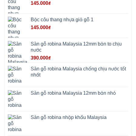
Sơn
145.000
₫
Tây
Hưng
Yên
Tùng
Bậc cầu thang nhựa giả gỗ 1
Thiện
Đoài
145.000
₫
Phương
Nha
Trang
Phúc
Sàn gỗ robina Malaysia 12mm bản to chịu
Thọ
nước
Phúc
Lộc
390.000
₫
Sàn gỗ robina Malaysia chống chịu nước tốt
nhất
Sàn gỗ robina Malaysia 12mm bản nhỏ
Sàn gỗ robina nhập khẩu Malaysia