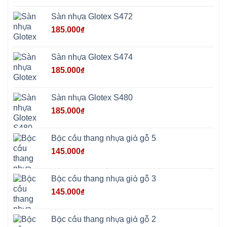
tphcm
Chương
Mỹ
Sàn nhựa Glotex S472
Phú
Nghĩa
185.000
₫
Xuân
Mai
Phú
Thọ
Sàn nhựa Glotex S474
Trần
Phú
185.000
₫
Hòa
Phú
Quảng
Bị
Sàn nhựa Glotex S480
Minh
Châu
185.000
₫
Ninh
Bình
Quảng
Oai
Bậc cầu thang nhựa giả gỗ 5
Vật
Lại
145.000
₫
Cổ
Đô
Bất
Bạt
Bậc cầu thang nhựa giả gỗ 3
Bắc
Ninh
145.000
₫
Suối
Hai
Ba
Vì
Yên
Bậc cầu thang nhựa giả gỗ 2
Bài