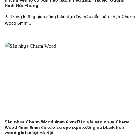
những yếu tố cơ bản nào bao nhiêu 1m2? Hà Nội Quảng
Ninh Hải Phòng
🌟 Trong không gian sống hiện đại đầy màu sắc, sàn nhựa Charm
Wood 6mm...
Sàn nhựa Charm Wood 4mm 6mm Báo giá sàn nhựa Charm
Wood 4mm 6mm đế cao su spc ixpe xương cá black hobi
wood glotex tại Hà Nội