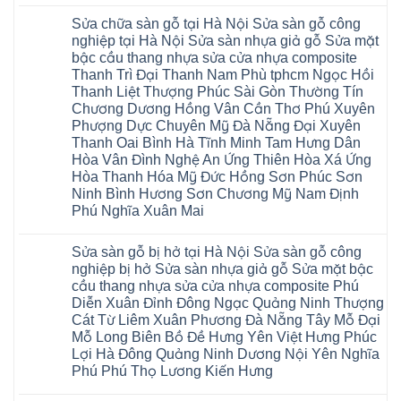
Không
Gòn
Cừ
sàn
Việt
có
Hoài
Yên
nhựa
Trì
Sửa chữa sàn gỗ tại Hà Nội Sửa sàn gỗ công
bình
Đức
Mỹ
giả
Thanh
luận
Bình
nghiệp tại Hà Nội Sửa sàn nhựa giả gỗ Sửa mặt
Thanh
gỗ
Xuân
ở
Dương
Xuân
cong
Đoan
bậc cầu thang nhựa sửa cửa nhựa composite
Sửa
Thủ
Kim
vênh
Hùng
chữa
Thanh Trì Đại Thanh Nam Phù tphcm Ngọc Hồi
Đức
Động
Sửa
Thanh
sàn
Thanh
Văn
mặt
Ba
Thanh Liệt Thượng Phúc Sài Gòn Thường Tín
gỗ
Xuân
Giang
bậc
Cầu
bị
Chương Dương Hồng Vân Cần Thơ Phú Xuyên
Thái
Cầu
cầu
Giấy
phồng
Nguyên
Giấy
thang
Hạ
Phượng Dực Chuyên Mỹ Đà Nẵng Đại Xuyên
tại
Phú
Văn
nhựa
Hòa
Hà
Thanh Oai Bình Hà Tĩnh Minh Tam Hưng Dân
Thọ
Lâm
sửa
Cẩm
Nội
Bắc
tphcm
cửa
Hòa Vân Đình Nghệ An Ứng Thiên Hòa Xá Ứng
Khê
Sửa
Giang
Khoái
nhựa
Tây
sàn
Hòa Thanh Hóa Mỹ Đức Hồng Sơn Phúc Sơn
Long
Châu
composite
Hồ
gỗ
Biên
hoài
Ninh Bình Hương Sơn Chương Mỹ Nam Định
Yên
công
Hải
đức
Lập
Phú Nghĩa Xuân Mai
nghiệp
Dương
đan
Thanh
tại
Hải
phượng
Sơn
Không
Hà
Phòng
tphcm
Phù
có
Nội
Bắc
thanh
Sửa sàn gỗ bị hở tại Hà Nội Sửa sàn gỗ công
Ninh
bình
Sửa
Ninh
oai
hưng
luận
nghiệp bị hở Sửa sàn nhựa giả gỗ Sửa mặt bậc
sàn
Gia
ứng
yên
ở
nhựa
Lâm
cầu thang nhựa sửa cửa nhựa composite Phú
hòa
Lâm
Sửa
giả
Hà
long
Thao
chữa
Diễn Xuân Đỉnh Đông Ngạc Quảng Ninh Thượng
gỗ
Nam
biên
Tam
sàn
Sửa
Hà
Cát Từ Liêm Xuân Phương Đà Nẵng Tây Mỗ Đại
sài
Nông
gỗ
mặt
Nội
gòn
hải
tại
Mỗ Long Biên Bồ Đề Hưng Yên Việt Hưng Phúc
bậc
Hưng
đông
phòng
Hà
cầu
Lợi Hà Đông Quảng Ninh Dương Nội Yên Nghĩa
Yên
anh
Thanh
Nội
thang
Đông
sóc
Thủy
Sửa
Phú Phú Thọ Lương Kiến Hưng
nhựa
Anh
sơn
Tân
sàn
sửa
Quảng
gia
Không
Sơn
gỗ
cửa
Ninh
lâm
có