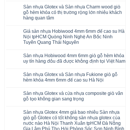
AI
hèm
có
13
khóa
Sàn nhựa Glotex và Sàn nhựa Charm wood giả
bình
RUM
4mm
luận
AI
gỗ hèm khóa có thị trường rộng lớn nhiều khách
6mm
ở
35
đế
hàng quan tâm
Sàn
AI
cao
nhựa
36
Không
su
Glotex
RUM
có
glotex
và
AI
Giá sàn nhựa Hobiwood 4mm 6mm đế cao su Hà
bình
charm
Sàn
37
luận
wood
Nội tpHCM Quảng Ninh Nghệ An Bắc Ninh
nhựa
AI
ở
hobiwood
Hobiwood
Tuyên Quang Thái Nguyên
dày
Sàn
kosmos
giả
12mm
nhựa
fukione
gỗ
Không
bản
Glotex
wilson
hèm
có
to
và
mikado
Sàn nhựa Hobiwood 4mm 6mm giả gỗ hèm khóa
khóa
bình
tại
Sàn
4mm
4mm
luận
uy tín hàng đầu đã được khẳng định tại Việt Nam
Hà
nhựa
6mm
ở
6mm
Nội
Charm
báo
Giá
đế
Không
Thanh
wood
giá
sàn
cao
có
Xuân
giả
thợ
Sàn nhựa Glotex và Sàn nhựa Fukione giả gỗ
nhựa
su
bình
Thanh
gỗ
Sửa
Hobiwood
có
luận
hèm khóa 4mm 6mm đế cao su Hà Nội
Trì
hèm
sàn
4mm
ở
hèm
Bắc
khóa
nhựa
6mm
Sàn
khóa
Không
Ninh
có
bao
đế
nhựa
thông
có
Cầu
thị
nhiêu
Sàn nhựa Glotex và cửa nhựa composite giả vân
cao
Hobiwood
minh
bình
Giấy
trường
1m2
su
4mm
chống
luận
gỗ tạo không gian sang trọng
Tây
rộng
tại
Hà
6mm
ở
cong
Hồ
lớn
tphcm
Nội
giả
Sàn
vênh
Không
Hưng
nhiều
Bình
tpHCM
gỗ
nhựa
co
có
Yên
khách
Dương
Sàn nhựa Glotex 4mm giá bao nhiêu Sàn nhựa
Quảng
hèm
Glotex
ngót
bình
TpHCM
hàng
Đà
Ninh
khóa
và
Gia
luận
giả gỗ Glotex có tốt không sàn nhựa glotex của
Bình
quan
Nẵng
Nghệ
uy
Sàn
ở
Lâm
Dương
tâm
Khánh
nước nào Hà Nội Thanh Xuân tpHCM Đà Nẵng
An
tín
nhựa
Sàn
Thanh
Huế
Hòa
Bắc
hàng
Fukione
nhựa
Xuân
Gia Lâm Phú Thọ Hải Phòng Sóc Sơn Ninh Bình
Cần
Hải