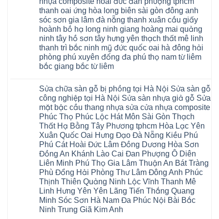
nhựa composite hoài đức đan phượng tphcm
giả
gỗ
12mm
gỗ
thanh oai ứng hòa long biên sài gòn đông anh
bị
tại
hèm
ngấm
nhà
sóc sơn gia lâm đà nẵng thanh xuân cầu giấy
khóa
nước
Ziccos
giá
hoành bồ hạ long ninh giang hoàng mai quảng
tại
Flortex
rẻ
Hà
Wilson
ninh tây hồ sơn tây hưng yên thạch thất mê linh
4mm
Nội
black
6mm
thanh trì bắc ninh mỹ đức quốc oai hà đông hải
Sửa
Hobi
8mm
sàn
phòng phú xuyên đống đa phú thọ nam từ liêm
wood
10mm
gỗ
Glotex
12mm
bắc giang bắc từ liêm
công
Kosmos
chịu
nghiệp
Hobi
Không
nước
tại
wood
có
tại
Hà
Sửa chữa sàn gỗ bị phồng tại Hà Nội Sửa sàn gỗ
Charm
bình
nhà
Nội
wood
luận
hà
công nghiệp tại Hà Nội Sửa sàn nhựa giả gỗ Sửa
Sửa
đế
ở
nội
mặt bậc cầu thang nhựa sửa cửa nhựa composite
sàn
cao
Sửa
Ziccos
nhựa
su
sàn
Flortex
Phúc Thọ Phúc Lộc Hát Môn Sài Gòn Thạch
giả
IXPE
gỗ
Wilson
Thất Hạ Bằng Tây Phương tphcm Hòa Lạc Yên
gỗ
Hưng
bị
black
cong
Yên
cong
Hobi
Xuân Quốc Oai Hưng Đạo Đà Nẵng Kiều Phú
vênh
Sài
vênh
wood
Phú Cát Hoài Đức Lâm Đồng Dương Hòa Sơn
Sửa
Gòn
tại
Glotex
mặt
Ân
Hà
Đồng An Khánh Lào Cai Đan Phượng Ô Diên
Kosmos
bậc
Thi
Nội
Hobi
Liên Minh Phú Thọ Gia Lâm Thuận An Bát Tràng
cầu
Hoàng
Sửa
wood
thang
Mai
sàn
Phù Đổng Hải Phòng Thư Lâm Đông Anh Phúc
Charm
nhựa
Mỹ
gỗ
wood
Thịnh Thiên Quảng Ninh Lộc Vĩnh Thanh Mê
sửa
Hào
công
đế
cửa
Tiên
Linh Hưng Yên Yên Lãng Tiến Thắng Quang
nghiệp
cao
nhựa
Lữ
tại
su
Minh Sóc Sơn Hà Nam Đa Phúc Nội Bài Bắc
composite
Từ
Hà
IXPE
tpHCM
Ninh Trung Giã Kim Anh
Liêm
Nội
Phú
Sài
Phù
Sửa
Thọ