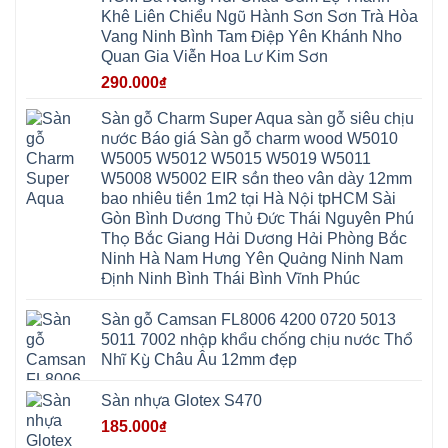
Hòa
Chuyên
Ninh
Yên
Khê Liên Chiểu Ngũ Hành Sơn Sơn Trà Hòa
Xá
Mỹ
Lộc
Nghĩa
Ứng
Đại
Vĩnh
Vang Ninh Bình Tam Điệp Yên Khánh Nho
Phú
Hòa
Xuyên
Thanh
Phú
Quan Gia Viễn Hoa Lư Kim Sơn
Thanh
Đà
Mê
Thọ
Hóa
Nẵng
Linh
Lương
290.000
₫
Mỹ
Thanh
Hưng
Kiến
Đức
Oai
Yên
Hưng
Hồng
Bình
Yên
Sàn gỗ Charm Super Aqua sàn gỗ siêu chịu
Sơn
Minh
Lãng
Phúc
nước Báo giá Sàn gỗ charm wood W5010
Tam
Tiến
Sơn
Hưng
Thắng
W5005 W5012 W5015 W5019 W5011
Ninh
Dân
Quang
Bình
Hòa
W5008 W5002 EIR sần theo vân dày 12mm
Minh
Hương
Vân
Sóc
bao nhiêu tiền 1m2 tại Hà Nội tpHCM Sài
Sơn
Đình
Sơn
Chương
Hà
Hà
Gòn Bình Dương Thủ Đức Thái Nguyên Phú
Mỹ
Nội
Nam
Thọ Bắc Giang Hải Dương Hải Phòng Bắc
Nam
Ứng
Đa
Định
Thiên
Phúc
Ninh Hà Nam Hưng Yên Quảng Ninh Nam
Phú
Hòa
Nội
Nghĩa
Định Ninh Bình Thái Bình Vĩnh Phúc
Xá
Bài
Xuân
Ứng
Bắc
Mai
Hòa
Ninh
Sàn gỗ Camsan FL8006 4200 0720 5013
Mỹ
Trung
Đức
Giã
5011 7002 nhập khẩu chống chịu nước Thổ
Phú
Kim
Nhĩ Kỳ Châu Âu 12mm đẹp
Thọ
Anh
Hồng
Sơn
Phúc
Sàn nhựa Glotex S470
Sơn
Hương
185.000
₫
Sơn