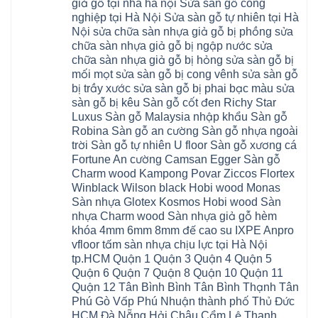
Đồng
giả gỗ tại nhà hà nội Sửa sàn gỗ công
Diễn
hà
Thường
bao
Dương
Xuân
đông
Tín
nghiệp tại Hà Nội Sửa sàn gỗ tự nhiên tại Hà
nhiêu
Hòa
Đỉnh
hải
Chương
1m2
Sơn
Nội sửa chữa sàn nhựa giả gỗ bị phồng sửa
Đông
phòng
Dương
Sàn
Đồng
Ngạc
phú
Hồng
chữa sàn nhựa giả gỗ bị ngập nước sửa
nhựa
An
Quảng
xuyên
Vân
giả
Khánh
chữa sàn nhựa giả gỗ bị hỏng sửa sàn gỗ bị
Ninh
đống
Cần
gỗ
Lào
Thượng
đa
Thơ
mối mọt sửa sàn gỗ bị cong vênh sửa sàn gỗ
hèm
Cai
Cát
phú
Phú
khóa
Đan
bị trầy xước sửa sàn gỗ bị phai bạc màu sửa
Từ
thọ
Xuyên
charm
Phượng
Liêm
nam
Phượng
sàn gỗ bị kêu Sàn gỗ cốt đen Richy Star
wood
Ô
Xuân
từ
Dực
hobiwood
Diên
Phương
Luxus Sàn gỗ Malaysia nhập khẩu Sàn gỗ
liêm
Chuyên
kosmos
Liên
Đà
bắc
Mỹ
fukione
Robina Sàn gỗ an cường Sàn gỗ nhựa ngoài
Minh
Nẵng
giang
Đà
wilson
Phú
Tây
bắc
trời Sàn gỗ tự nhiên U floor Sàn gỗ xương cá
Nẵng
4mm
Thọ
Mỗ
từ
Đại
6mm
Gia
Fortune An cường Camsan Egger Sàn gỗ
Đại
liêm
Xuyên
chống
Lâm
Mỗ
Charm wood Kampong Povar Ziccos Flortex
Thanh
chịu
Thuận
Long
Oai
nước
An
Winblack Wilson black Hobi wood Monas
Biên
Bình
mối
Bát
Bồ
Hà
Sàn nhựa Glotex Kosmos Hobi wood Sàn
mọt
Tràng
Đề
Tĩnh
đế
Phù
nhựa Charm wood Sàn nhựa giả gỗ hèm
Hưng
Minh
cao
Đổng
Yên
Tam
khóa 4mm 6mm 8mm đế cao su IXPE Anpro
su
Hải
Việt
Hưng
IXPE
Phòng
vfloor tấm sàn nhựa chịu lực tại Hà Nội
Hưng
Dân
pvc
Thư
Phúc
Hòa
tp.HCM Quận 1 Quận 3 Quận 4 Quận 5
spc
Lâm
Lợi
Vân
Bắc
Đông
Quận 6 Quận 7 Quận 8 Quận 10 Quận 11
Hà
Đình
Ninh
Anh
Đông
Nghệ
Quận 12 Tân Bình Bình Tân Bình Thạnh Tân
Phú
Phúc
Quảng
An
Xuyên
Thịnh
Ninh
Phú Gò Vấp Phú Nhuận thành phố Thủ Đức
Ứng
Phượng
Thiên
Dương
Thiên
Dực
HCM Đà Nẵng Hải Châu Cẩm Lệ Thanh
Quảng
Nội