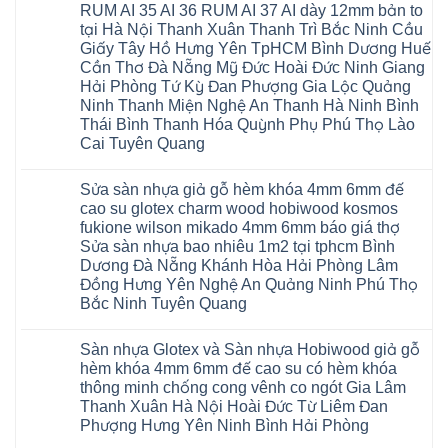
RUM AI 35 AI 36 RUM AI 37 AI dày 12mm bản to
tại Hà Nội Thanh Xuân Thanh Trì Bắc Ninh Cầu
Giấy Tây Hồ Hưng Yên TpHCM Bình Dương Huế
Cần Thơ Đà Nẵng Mỹ Đức Hoài Đức Ninh Giang
Hải Phòng Tứ Kỳ Đan Phượng Gia Lộc Quảng
Ninh Thanh Miện Nghệ An Thanh Hà Ninh Bình
Thái Bình Thanh Hóa Quỳnh Phụ Phú Thọ Lào
Cai Tuyên Quang
Không
có
Sửa sàn nhựa giả gỗ hèm khóa 4mm 6mm đế
bình
luận
cao su glotex charm wood hobiwood kosmos
ở
fukione wilson mikado 4mm 6mm báo giá thợ
Sàn
gỗ
Sửa sàn nhựa bao nhiêu 1m2 tại tphcm Bình
AURUM
Dương Đà Nẵng Khánh Hòa Hải Phòng Lâm
Floor
Báo
Đồng Hưng Yên Nghệ An Quảng Ninh Phú Thọ
giá
Bắc Ninh Tuyên Quang
Sàn
gỗ
Không
AURUM
có
Floor
Sàn nhựa Glotex và Sàn nhựa Hobiwood giả gỗ
bình
nhập
luận
hèm khóa 4mm 6mm đế cao su có hèm khóa
khẩu
ở
Malaysia
thông minh chống cong vênh co ngót Gia Lâm
Sửa
RUM
sàn
Thanh Xuân Hà Nội Hoài Đức Từ Liêm Đan
14
nhựa
AI
Phượng Hưng Yên Ninh Bình Hải Phòng
giả
15
gỗ
Không