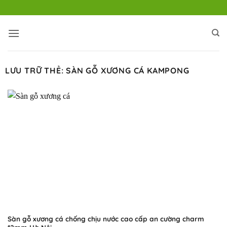
Bỏ
qua
nội
dung
LƯU TRỮ THẺ:
SÀN GỖ XƯƠNG CÁ KAMPONG
Sàn gỗ xương cá chống chịu nước cao cấp an cường charm