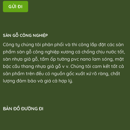
SÀN GỖ CÔNG NGHIỆP
Công ty chúng tôi phân phối và thi công lắp đặt các sản
phẩm sàn gỗ công nghiệp xương cá chống chịu nước tốt,
sàn nhựa giả gỗ, tấm ốp tường pvc nano lam sóng, mặt
bậc cầu thang nhựa giả gỗ v v. Chúng tôi cam kết tất cả
sản phẩm trên đều có nguồn gốc xuất xứ rõ ràng, chất
lượng đảm bảo và giá cả hợp lý.
BẢN ĐỒ ĐƯỜNG ĐI