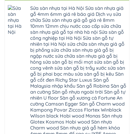
cầu
thanh
Ngọc
nhựa
Kiều
thang
trì
Hồi
hèm
Sửa sàn nhựa tại Hà Nội Sửa sàn nhựa giả
Phú
nhựa
bắc
Thanh
khóa
Phú
sửa
ninh
gỗ 4mm 6mm giá rẻ báo giá Dịch vụ sửa
Liệt
glotex
Cát
cửa
mỹ
Thượng
4mm
Hoài
chữa Sửa sàn nhựa giả gỗ giá rẻ 8mm
nhựa
đức
Phúc
6mm
Đức
composite
quốc
10mm 12mm chịu nước cao cấp sửa chữa
Sài
báo
Lâm
Phú
oai
Gòn
giá
Đồng
sàn nhựa giả gỗ tại nhà hà nội Sửa sàn gỗ
Diễn
hà
Thường
bao
Dương
Xuân
đông
Tín
công nghiệp tại Hà Nội Sửa sàn gỗ tự
nhiêu
Hòa
Đỉnh
hải
Chương
1m2
Sơn
nhiên tại Hà Nội sửa chữa sàn nhựa giả gỗ
Đông
phòng
Dương
Sàn
Đồng
Ngạc
phú
Hồng
bị phồng sửa chữa sàn nhựa giả gỗ bị
nhựa
An
Quảng
xuyên
Vân
giả
Khánh
ngập nước sửa chữa sàn nhựa giả gỗ bị
Ninh
đống
Cần
gỗ
Lào
Thượng
đa
Thơ
hỏng sửa sàn gỗ bị mối mọt sửa sàn gỗ bị
hèm
Cai
Cát
phú
Phú
khóa
Đan
cong vênh sửa sàn gỗ bị trầy xước sửa sàn
Từ
thọ
Xuyên
charm
Phượng
Liêm
nam
Phượng
gỗ bị phai bạc màu sửa sàn gỗ bị kêu Sàn
wood
Ô
Xuân
từ
Dực
hobiwood
Diên
Phương
gỗ cốt đen Richy Star Luxus Sàn gỗ
liêm
Chuyên
kosmos
Liên
Đà
bắc
Mỹ
fukione
Malaysia nhập khẩu Sàn gỗ Robina Sàn gỗ
Minh
Nẵng
giang
Đà
wilson
Phú
Tây
bắc
an cường Sàn gỗ nhựa ngoài trời Sàn gỗ tự
Nẵng
4mm
Thọ
Mỗ
từ
Đại
6mm
Gia
nhiên U floor Sàn gỗ xương cá Fortune An
Đại
liêm
Xuyên
chống
Lâm
Mỗ
cường Camsan Egger Sàn gỗ Charm wood
Thanh
chịu
Thuận
Long
Oai
nước
An
Kampong Povar Ziccos Flortex Winblack
Biên
Bình
mối
Bát
Bồ
Hà
Wilson black Hobi wood Monas Sàn nhựa
mọt
Tràng
Đề
Tĩnh
đế
Phù
Glotex Kosmos Hobi wood Sàn nhựa
Hưng
Minh
cao
Đổng
Yên
Tam
Charm wood Sàn nhựa giả gỗ hèm khóa
su
Hải
Việt
Hưng
IXPE
Phòng
4mm 6mm 8mm đế cao su IXPE Anpro
Hưng