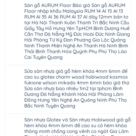
Sàn gỗ AURUM Floor Báo giá Sàn gỗ AURUM
Floor nhập khẩu Malaysia RUM 14 AI 15 AI 13
RUM AI 35 AI 36 RUM AI 37 AI dày 12mm bản to
tại Hà Nội Thanh Xuân Thanh Trì Bắc Ninh Cầu
Giấy Tây Hồ Hưng Yên TpHCM Bình Dương Huế
Cần Thơ Đà Nẵng Mỹ Đức Hoài Đức Ninh Giang
Hải Phòng Tứ Kỳ Đan Phượng Gia Lộc Quảng
Ninh Thanh Miện Nghệ An Thanh Hà Ninh Bình
Thái Bình Thanh Hóa Quỳnh Phụ Phú Thọ Lào
Cai Tuyên Quang
Không
có
Sửa sàn nhựa giả gỗ hèm khóa 4mm 6mm đế
bình
luận
cao su glotex charm wood hobiwood kosmos
ở
fukione wilson mikado 4mm 6mm báo giá thợ
Sàn
gỗ
Sửa sàn nhựa bao nhiêu 1m2 tại tphcm Bình
AURUM
Dương Đà Nẵng Khánh Hòa Hải Phòng Lâm
Floor
Báo
Đồng Hưng Yên Nghệ An Quảng Ninh Phú Thọ
giá
Bắc Ninh Tuyên Quang
Sàn
gỗ
Không
AURUM
có
Floor
Sàn nhựa Glotex và Sàn nhựa Hobiwood giả gỗ
bình
nhập
luận
hèm khóa 4mm 6mm đế cao su có hèm khóa
khẩu
ở
Malaysia
thông minh chống cong vênh co ngót Gia Lâm
Sửa
RUM
sàn