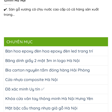
12mm Hà Nội
✔️. Sàn gỗ xương cá chịu nước cao cấp có cả hàng sản xuất
trong...
CHUYÊN MỤC
Bàn hoa epoxy đèn hoa epoxy đèn led trang trí
Băng dính giấy 2 mặt 3m in logo Hà Nội
Bìa carton nguyên tấm đóng hàng Hải Phòng
Cửa nhựa composite Hà Nội
Đã xác minh Uy tín ✅
Khóa cửa vân tay thông minh Hà Nội Hưng Yên
Mặt bậc cầu thang nhựa giả gỗ Hà Nội