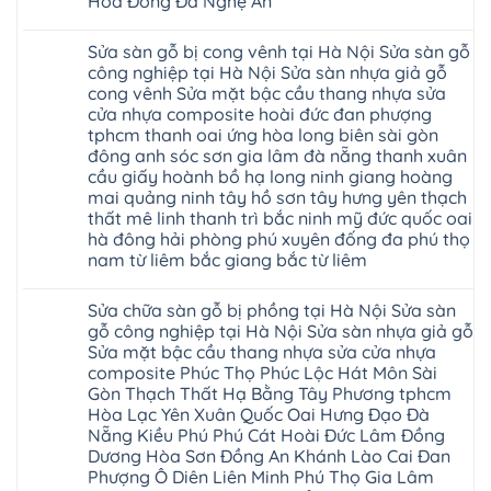
Hóa Đống Đa Nghệ An
khóa
Dịch
giá
Không
vụ
rẻ
có
sửa
4mm
Sửa sàn gỗ bị cong vênh tại Hà Nội Sửa sàn gỗ
bình
chữa
6mm
luận
công nghiệp tại Hà Nội Sửa sàn nhựa giả gỗ
Sửa
8mm
ở
sàn
10mm
cong vênh Sửa mặt bậc cầu thang nhựa sửa
Sửa
nhựa
12mm
sàn
cửa nhựa composite hoài đức đan phượng
giả
tại
gỗ
gỗ
nhà
tphcm thanh oai ứng hòa long biên sài gòn
bị
hèm
Ziccos
ngấm
đông anh sóc sơn gia lâm đà nẵng thanh xuân
khóa
Flortex
nước
giá
cầu giấy hoành bồ hạ long ninh giang hoàng
Wilson
tại
rẻ
black
Hà
mai quảng ninh tây hồ sơn tây hưng yên thạch
4mm
Hobi
Nội
6mm
thất mê linh thanh trì bắc ninh mỹ đức quốc oai
wood
Sửa
8mm
Glotex
hà đông hải phòng phú xuyên đống đa phú thọ
sàn
10mm
Kosmos
gỗ
12mm
nam từ liêm bắc giang bắc từ liêm
Hobi
công
chịu
wood
nghiệp
Không
nước
Charm
tại
có
tại
wood
Sửa chữa sàn gỗ bị phồng tại Hà Nội Sửa sàn
Hà
bình
nhà
đế
Nội
luận
hà
gỗ công nghiệp tại Hà Nội Sửa sàn nhựa giả gỗ
cao
Sửa
ở
nội
su
Sửa mặt bậc cầu thang nhựa sửa cửa nhựa
sàn
Sửa
Ziccos
IXPE
nhựa
sàn
Flortex
composite Phúc Thọ Phúc Lộc Hát Môn Sài
Hưng
giả
gỗ
Wilson
Yên
Gòn Thạch Thất Hạ Bằng Tây Phương tphcm
gỗ
bị
black
Sài
cong
cong
Hòa Lạc Yên Xuân Quốc Oai Hưng Đạo Đà
Hobi
Gòn
vênh
vênh
wood
Ân
Nẵng Kiều Phú Phú Cát Hoài Đức Lâm Đồng
Sửa
tại
Glotex
Thi
mặt
Hà
Dương Hòa Sơn Đồng An Khánh Lào Cai Đan
Kosmos
Hoàng
bậc
Nội
Hobi
Mai
Phượng Ô Diên Liên Minh Phú Thọ Gia Lâm
cầu
Sửa
wood
Mỹ