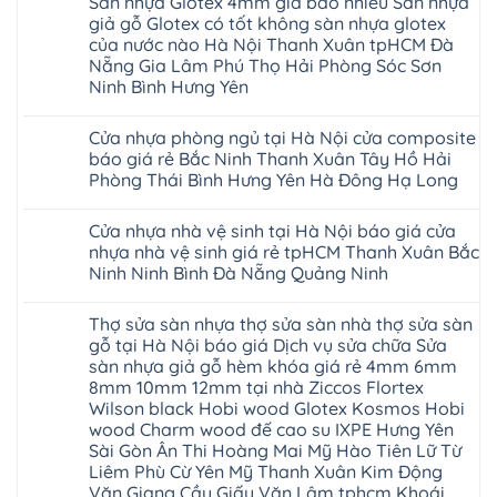
Sàn nhựa Glotex 4mm giá bao nhiêu Sàn nhựa
Bình
hèm
Glotex
quan
bình
Nẵng
Nghệ
Lâm
Dương
khóa
và
tâm
luận
Khánh
giả gỗ Glotex có tốt không sàn nhựa glotex
An
Thanh
Huế
uy
Sàn
ở
Hòa
Bắc
Xuân
của nước nào Hà Nội Thanh Xuân tpHCM Đà
Cần
tín
nhựa
Sàn
Hải
Ninh
Hà
Thơ
hàng
Fukione
nhựa
Nẵng Gia Lâm Phú Thọ Hải Phòng Sóc Sơn
Phòng
Tuyên
Nội
Đà
đầu
giả
Glotex
Lâm
Quang
Hoài
Ninh Bình Hưng Yên
Nẵng
đã
gỗ
và
Đồng
Thái
Đức
Mỹ
được
hèm
cửa
Hưng
Không
Nguyên
Từ
Đức
khẳng
khóa
nhựa
Yên
có
Liêm
Hoài
định
4mm
composite
Cửa nhựa phòng ngủ tại Hà Nội cửa composite
Nghệ
bình
Đan
Đức
tại
6mm
giả
An
luận
Phượng
báo giá rẻ Bắc Ninh Thanh Xuân Tây Hồ Hải
Ninh
Việt
đế
vân
Quảng
ở
Hưng
Giang
Nam
cao
gỗ
Phòng Thái Bình Hưng Yên Hà Đông Hạ Long
Ninh
Sàn
Yên
Hải
su
tạo
Phú
nhựa
Ninh
Phòng
Không
Hà
không
Thọ
Glotex
Bình
Tứ
có
Nội
gian
Bắc
4mm
Hải
Cửa nhựa nhà vệ sinh tại Hà Nội báo giá cửa
Kỳ
bình
sang
Ninh
giá
Phòng
Đan
luận
trọng
nhựa nhà vệ sinh giá rẻ tpHCM Thanh Xuân Bắc
Tuyên
bao
ở
Phượng
Quang
nhiêu
Ninh Ninh Bình Đà Nẵng Quảng Ninh
Cửa
Gia
Sàn
nhựa
Lộc
nhựa
Không
phòng
Quảng
giả
có
ngủ
Ninh
Thợ sửa sàn nhựa thợ sửa sàn nhà thợ sửa sàn
gỗ
bình
tại
Thanh
Glotex
luận
gỗ tại Hà Nội báo giá Dịch vụ sửa chữa Sửa
Hà
Miện
ở
có
Nội
Nghệ
sàn nhựa giả gỗ hèm khóa giá rẻ 4mm 6mm
Cửa
tốt
cửa
An
nhựa
không
8mm 10mm 12mm tại nhà Ziccos Flortex
composite
Thanh
nhà
sàn
báo
Hà
Wilson black Hobi wood Glotex Kosmos Hobi
vệ
nhựa
giá
Ninh
sinh
glotex
wood Charm wood đế cao su IXPE Hưng Yên
rẻ
Bình
tại
của
Bắc
Sài Gòn Ân Thi Hoàng Mai Mỹ Hào Tiên Lữ Từ
Thái
Hà
nước
Ninh
Bình
Nội
Liêm Phù Cừ Yên Mỹ Thanh Xuân Kim Động
nào
Thanh
Thanh
báo
Hà
Văn Giang Cầu Giấy Văn Lâm tphcm Khoái
Xuân
Hóa