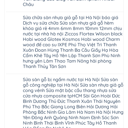
giá
Nội
Tây
Quỳnh
Châu
cửa
Thanh
Hồ
Phụ
nhựa
Xuân
Hải
Phú
Không
nhà
tpHCM
Phòng
Thọ
có
vệ
Đà
Sửa chữa sàn nhựa giả gỗ tại Hà Nội báo giá
Thái
Lào
bình
sinh
Nẵng
Bình
Cai
luận
Dịch vụ sửa chữa Sửa sàn nhựa giả gỗ hèm
giá
Gia
Hưng
Tuyên
ở
rẻ
Lâm
khóa giá rẻ 4mm 6mm 8mm 10mm 12mm chịu
Yên
Quang
Thợ
tpHCM
Phú
Hà
sửa
nước tại nhà hà nội Ziccos Flortex Wilson black
Thanh
Thọ
Đông
sàn
Xuân
Hải
Hobi wood Glotex Kosmos Hobi wood Charm
Hạ
nhựa
Bắc
Phòng
Long
thợ
wood đế cao su IXPE Phú Thọ Việt Trì Thanh
Ninh
Sóc
sửa
Ninh
Sơn
Xuân Đoan Hùng Thanh Ba Cầu Giấy Hạ Hòa
sàn
Bình
Ninh
nhà
Cẩm Khê Tây Hồ Yên Lập Thanh Sơn Phù Ninh
Đà
Bình
thợ
Nẵng
Hưng
hưng yên Lâm Thao Tam Nông hải phòng
sửa
Quảng
Yên
Thanh Thủy Tân Sơn
sàn
Ninh
gỗ
Không
tại
có
Hà
Sửa sàn gỗ bị ngấm nước tại Hà Nội Sửa sàn
bình
Nội
luận
gỗ công nghiệp tại Hà Nội Sửa sàn nhựa giả gỗ
báo
ở
giá
cong vênh Sửa mặt bậc cầu thang nhựa sửa
Sửa
Dịch
chữa
cửa nhựa composite tpHCM Sài Gòn Hoài Đức
vụ
sàn
sửa
Bình Dương Thủ Đức Thanh Xuân Thái Nguyên
nhựa
chữa
giả
Phú Thọ Bắc Giang Long Biên Hải Dương Hải
Sửa
gỗ
sàn
Phòng Bắc Ninh Gia Lâm Hà Nam Hà Nội Hưng
tại
nhựa
Hà
Yên Đông Anh Quảng Ninh Nam Định Sóc Sơn
giả
Nội
gỗ
Ninh Bình Thái Bình Vĩnh Phúc Tây Hồ Thanh
báo
hèm
giá