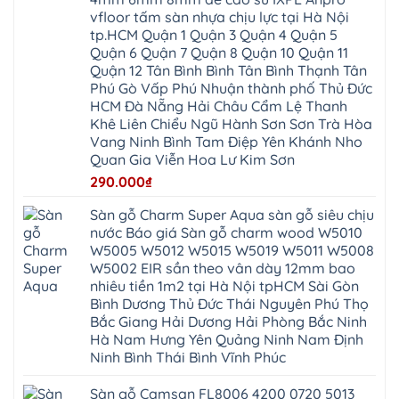
Dân
pvc
Thư
Phúc
Hòa
vfloor tấm sàn nhựa chịu lực tại Hà Nội
spc
Lâm
Lợi
Vân
Bắc
Đông
tp.HCM Quận 1 Quận 3 Quận 4 Quận 5
Hà
Đình
Ninh
Anh
Đông
Nghệ
Quận 6 Quận 7 Quận 8 Quận 10 Quận 11
Phú
Phúc
Quảng
An
Xuyên
Thịnh
Ninh
Quận 12 Tân Bình Bình Tân Bình Thạnh Tân
Ứng
Phượng
Thiên
Dương
Thiên
Dực
Phú Gò Vấp Phú Nhuận thành phố Thủ Đức
Quảng
Nội
Hòa
Chuyên
Ninh
Yên
HCM Đà Nẵng Hải Châu Cẩm Lệ Thanh
Xá
Mỹ
Lộc
Nghĩa
Ứng
Đại
Vĩnh
Khê Liên Chiểu Ngũ Hành Sơn Sơn Trà Hòa
Phú
Hòa
Xuyên
Thanh
Phú
Vang Ninh Bình Tam Điệp Yên Khánh Nho
Thanh
Đà
Mê
Thọ
Hóa
Nẵng
Linh
Quan Gia Viễn Hoa Lư Kim Sơn
Lương
Mỹ
Thanh
Hưng
Kiến
Đức
Oai
Yên
290.000
₫
Hưng
Hồng
Bình
Yên
Sơn
Minh
Lãng
Phúc
Sàn gỗ Charm Super Aqua sàn gỗ siêu chịu
Tam
Tiến
Sơn
Hưng
Thắng
nước Báo giá Sàn gỗ charm wood W5010
Ninh
Dân
Quang
Bình
Hòa
W5005 W5012 W5015 W5019 W5011 W5008
Minh
Hương
Vân
Sóc
W5002 EIR sần theo vân dày 12mm bao
Sơn
Đình
Sơn
Chương
Hà
Hà
nhiêu tiền 1m2 tại Hà Nội tpHCM Sài Gòn
Mỹ
Nội
Nam
Bình Dương Thủ Đức Thái Nguyên Phú Thọ
Nam
Ứng
Đa
Định
Thiên
Phúc
Bắc Giang Hải Dương Hải Phòng Bắc Ninh
Phú
Hòa
Nội
Nghĩa
Hà Nam Hưng Yên Quảng Ninh Nam Định
Xá
Bài
Xuân
Ứng
Bắc
Ninh Bình Thái Bình Vĩnh Phúc
Mai
Hòa
Ninh
Mỹ
Trung
Đức
Giã
Sàn gỗ Camsan FL8006 4200 0720 5013
Phú