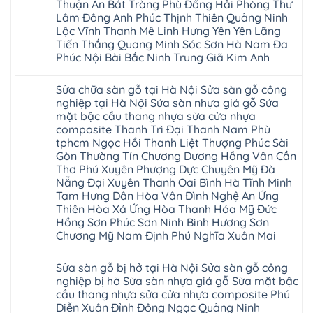
thang
Thuận An Bát Tràng Phù Đổng Hải Phòng Thư
sàn
Charm
Hào
nhựa
gỗ
wood
Lâm Đông Anh Phúc Thịnh Thiên Quảng Ninh
Tiên
sửa
công
đế
Lữ
cửa
Lộc Vĩnh Thanh Mê Linh Hưng Yên Yên Lãng
nghiệp
cao
Từ
nhựa
tại
su
Tiến Thắng Quang Minh Sóc Sơn Hà Nam Đa
Liêm
composite
Hà
IXPE
Phù
Phúc Nội Bài Bắc Ninh Trung Giã Kim Anh
tpHCM
Nội
Phú
Cừ
Sài
Sửa
Thọ
Yên
Không
Gòn
sàn
Việt
Mỹ
có
Hoài
nhựa
Trì
Sửa chữa sàn gỗ tại Hà Nội Sửa sàn gỗ công
Thanh
bình
Đức
giả
Thanh
Xuân
luận
nghiệp tại Hà Nội Sửa sàn nhựa giả gỗ Sửa
Bình
gỗ
Xuân
Kim
ở
Dương
cong
Đoan
mặt bậc cầu thang nhựa sửa cửa nhựa
Động
Sửa
Thủ
vênh
Hùng
Văn
chữa
composite Thanh Trì Đại Thanh Nam Phù
Đức
Sửa
Thanh
Giang
sàn
Thanh
mặt
Ba
tphcm Ngọc Hồi Thanh Liệt Thượng Phúc Sài
Cầu
gỗ
Xuân
bậc
Cầu
Giấy
bị
Gòn Thường Tín Chương Dương Hồng Vân Cần
Thái
cầu
Giấy
Văn
phồng
Nguyên
thang
Thơ Phú Xuyên Phượng Dực Chuyên Mỹ Đà
Hạ
Lâm
tại
Phú
nhựa
Hòa
tphcm
Hà
Nẵng Đại Xuyên Thanh Oai Bình Hà Tĩnh Minh
Thọ
sửa
Cẩm
Khoái
Nội
Bắc
cửa
Tam Hưng Dân Hòa Vân Đình Nghệ An Ứng
Khê
Châu
Sửa
Giang
nhựa
Tây
Thiên Hòa Xá Ứng Hòa Thanh Hóa Mỹ Đức
sàn
Long
composite
Hồ
gỗ
Biên
Hồng Sơn Phúc Sơn Ninh Bình Hương Sơn
hoài
Yên
công
Hải
đức
Lập
Chương Mỹ Nam Định Phú Nghĩa Xuân Mai
nghiệp
Dương
đan
Thanh
tại
Hải
phượng
Sơn
Không
Hà
Phòng
tphcm
Phù
có
Nội
Bắc
Sửa sàn gỗ bị hở tại Hà Nội Sửa sàn gỗ công
thanh
Ninh
bình
Sửa
Ninh
oai
hưng
luận
nghiệp bị hở Sửa sàn nhựa giả gỗ Sửa mặt bậc
sàn
Gia
ứng
yên
ở
nhựa
Lâm
cầu thang nhựa sửa cửa nhựa composite Phú
hòa
Lâm
Sửa
giả
Hà
long
Thao
chữa
Diễn Xuân Đỉnh Đông Ngạc Quảng Ninh
gỗ
Nam
biên