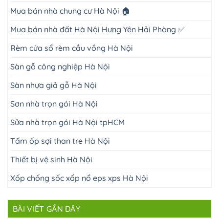
Mua bán nhà chung cư Hà Nội 🏠
Mua bán nhà đất Hà Nội Hưng Yên Hải Phòng ✅
Rèm cửa sổ rèm cầu vồng Hà Nội
Sàn gỗ công nghiệp Hà Nội
Sàn nhựa giả gỗ Hà Nội
Sơn nhà trọn gói Hà Nội
Sửa nhà trọn gói Hà Nội tpHCM
Tấm ốp sợi than tre Hà Nội
Thiết bị vệ sinh Hà Nội
Xốp chống sốc xốp nổ eps xps Hà Nội
BÀI VIẾT GẦN ĐÂY