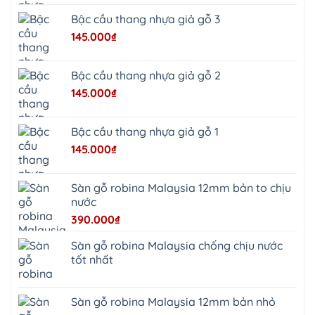
Bắc
Ninh
Bậc cầu thang nhựa giả gỗ 3
Suối
Hai
145.000
₫
Ba
Vì
Yên
Bài
Bậc cầu thang nhựa giả gỗ 2
Sơn
Tây
145.000
₫
Hưng
Yên
Tùng
Thiện
Bậc cầu thang nhựa giả gỗ 1
Đoài
Phương
145.000
₫
Nha
Trang
Phúc
Thọ
Sàn gỗ robina Malaysia 12mm bản to chịu
Phúc
Lộc
nước
390.000
₫
Sàn gỗ robina Malaysia chống chịu nước
tốt nhất
Sàn gỗ robina Malaysia 12mm bản nhỏ