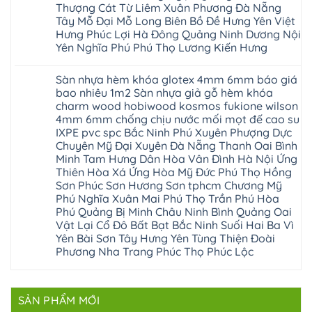
Tam
sàn
Sửa
Thượng Cát Từ Liêm Xuân Phương Đà Nẵng
Hà
sài
Nông
gỗ
mặt
Nội
gòn
hải
tại
Tây Mỗ Đại Mỗ Long Biên Bồ Đề Hưng Yên Việt
bậc
Hưng
đông
phòng
Hà
cầu
Hưng Phúc Lợi Hà Đông Quảng Ninh Dương Nội
Yên
anh
Thanh
Nội
thang
Đông
sóc
Thủy
Sửa
Yên Nghĩa Phú Phú Thọ Lương Kiến Hưng
nhựa
Anh
sơn
Tân
sàn
sửa
Quảng
gia
Không
Sơn
gỗ
cửa
Ninh
lâm
có
công
nhựa
Sàn nhựa hèm khóa glotex 4mm 6mm báo giá
Nam
đà
bình
nghiệp
composite
Định
nẵng
luận
tại
bao nhiêu 1m2 Sàn nhựa giả gỗ hèm khóa
Phúc
Sóc
ở
thanh
Hà
Thọ
charm wood hobiwood kosmos fukione wilson
Sơn
Sửa
xuân
Nội
Phúc
Ninh
sàn
cầu
4mm 6mm chống chịu nước mối mọt đế cao su
Sửa
Lộc
Bình
gỗ
giấy
sàn
Hát
IXPE pvc spc Bắc Ninh Phú Xuyên Phượng Dực
Thái
bị
hoành
nhựa
Môn
Bình
hở
bồ
Chuyên Mỹ Đại Xuyên Đà Nẵng Thanh Oai Bình
giả
Sài
Vĩnh
tại
hạ
gỗ
Minh Tam Hưng Dân Hòa Vân Đình Hà Nội Ứng
Gòn
Phúc
Hà
long
Sửa
Thạch
Tây
Nội
Thiên Hòa Xá Ứng Hòa Mỹ Đức Phú Thọ Hồng
ninh
mặt
Thất
Hồ
Sửa
giang
bậc
Sơn Phúc Sơn Hương Sơn tphcm Chương Mỹ
Hạ
Thanh
sàn
hoàng
cầu
Bằng
Hóa
Phú Nghĩa Xuân Mai Phú Thọ Trần Phú Hòa
gỗ
mai
thang
Tây
Đống
công
quảng
nhựa
Phú Quảng Bị Minh Châu Ninh Bình Quảng Oai
Phương
Đa
nghiệp
ninh
sửa
tphcm
Vật Lại Cổ Đô Bất Bạt Bắc Ninh Suối Hai Ba Vì
Nghệ
bị
tây
cửa
Hòa
An
hở
hồ
nhựa
Yên Bài Sơn Tây Hưng Yên Tùng Thiện Đoài
Lạc
Sửa
sơn
composite
Yên
Phương Nha Trang Phúc Thọ Phúc Lộc
sàn
tây
Thanh
Xuân
nhựa
hưng
Trì
Quốc
Không
giả
yên
Đại
Oai
có
gỗ
thạch
Thanh
Hưng
bình
Sửa
thất
Nam
Đạo
luận
mặt
mê
SẢN PHẨM MỚI
Phù
ở
Đà
bậc
linh
tphcm
Sàn
Nẵng