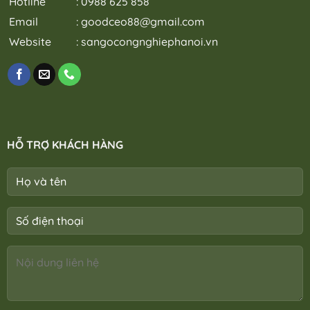
Hotline
: 0988 625 858
Email
:
goodceo88@gmail.com
Website
:
sangocongnghiephanoi.vn
HỖ TRỢ KHÁCH HÀNG