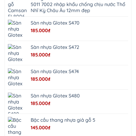
Kim
5011 7002 nhập khẩu chống chịu nước Thổ
Thọ
Anh
Hồng
Nhĩ Kỳ Châu Âu 12mm đẹp
Sơn
Phúc
Sơn
Sàn nhựa Glotex S470
Hương
Sơn
185.000
₫
tphcm
Chương
Mỹ
Phú
Sàn nhựa Glotex S472
Nghĩa
Xuân
185.000
₫
Mai
Phú
Thọ
Trần
Sàn nhựa Glotex S474
Phú
Hòa
185.000
₫
Phú
Quảng
Bị
Minh
Châu
Sàn nhựa Glotex S480
Ninh
Bình
185.000
₫
Quảng
Oai
Vật
Lại
Bậc cầu thang nhựa giả gỗ 5
Cổ
Đô
145.000
₫
Bất
Bạt