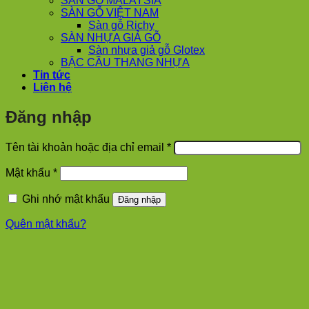
SÀN GỖ MALAYSIA
SÀN GỖ VIỆT NAM
Sàn gỗ Richy
SÀN NHỰA GIẢ GỖ
Sàn nhựa giả gỗ Glotex
BẬC CẦU THANG NHỰA
Tin tức
Liên hệ
Đăng nhập
Bắt
Tên tài khoản hoặc địa chỉ email
*
buộc
Bắt
Mật khẩu
*
buộc
Ghi nhớ mật khẩu
Đăng nhập
Quên mật khẩu?