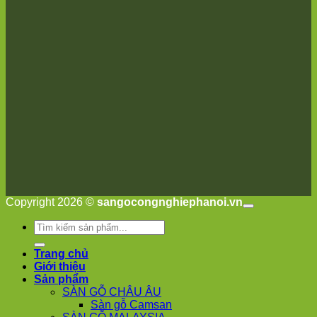
Ninh
Suối
Hai
Ba
Vì
Yên
Bài
Sơn
Tây
Hưng
Yên
Tùng
Thiện
Đoài
Phương
Nha
Copyright 2026 ©
sangocongnghiephanoi.vn
Trang
Phúc
Tìm
Thọ
kiếm:
Phúc
Trang chủ
Lộc
Giới thiệu
Sản phẩm
SÀN GỖ CHÂU ÂU
Sàn gỗ Camsan