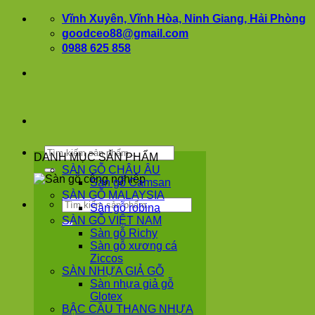
Bỏ
Vĩnh Xuyên, Vĩnh Hòa, Ninh Giang, Hải Phòng
qua
goodceo88@gmail.com
nội
0988 625 858
dung
Tìm
DANH MỤC SẢN PHẨM
kiếm:
SÀN GỖ CHÂU ÂU
Sàn gỗ Camsan
SÀN GỖ MALAYSIA
Tìm
Sàn gỗ robina
kiếm:
SÀN GỖ VIỆT NAM
Sàn gỗ Richy
Sàn gỗ xương cá
Ziccos
SÀN NHỰA GIẢ GỖ
Sàn nhựa giả gỗ
Glotex
BẬC CẦU THANG NHỰA