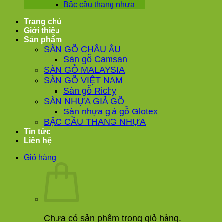
Bậc cầu thang nhựa
Trang chủ
Giới thiệu
Sản phẩm
SÀN GỖ CHÂU ÂU
Sàn gỗ Camsan
SÀN GỖ MALAYSIA
SÀN GỖ VIỆT NAM
Sàn gỗ Richy
SÀN NHỰA GIẢ GỖ
Sàn nhựa giả gỗ Glotex
BẬC CẦU THANG NHỰA
Tin tức
Liên hệ
Giỏ hàng
Chưa có sản phẩm trong giỏ hàng.