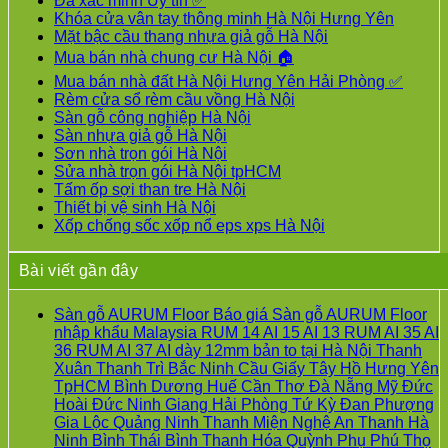
Đã xác minh Uy tín ✅
Khóa cửa vân tay thông minh Hà Nội Hưng Yên
Mặt bậc cầu thang nhựa giả gỗ Hà Nội
Mua bán nhà chung cư Hà Nội 🏠
Mua bán nhà đất Hà Nội Hưng Yên Hải Phòng ✅
Rèm cửa sổ rèm cầu vồng Hà Nội
Sàn gỗ công nghiệp Hà Nội
Sàn nhựa giả gỗ Hà Nội
Sơn nhà trọn gói Hà Nội
Sửa nhà trọn gói Hà Nội tpHCM
Tấm ốp sợi than tre Hà Nội
Thiết bị vệ sinh Hà Nội
Xốp chống sốc xốp nổ eps xps Hà Nội
Bài viết gần đây
Sàn gỗ AURUM Floor Báo giá Sàn gỗ AURUM Floor
nhập khẩu Malaysia RUM 14 AI 15 AI 13 RUM AI 35 AI
36 RUM AI 37 AI dày 12mm bản to tại Hà Nội Thanh
Xuân Thanh Trì Bắc Ninh Cầu Giấy Tây Hồ Hưng Yên
TpHCM Bình Dương Huế Cần Thơ Đà Nẵng Mỹ Đức
Hoài Đức Ninh Giang Hải Phòng Tứ Kỳ Đan Phượng
Gia Lộc Quảng Ninh Thanh Miện Nghệ An Thanh Hà
Ninh Bình Thái Bình Thanh Hóa Quỳnh Phụ Phú Thọ