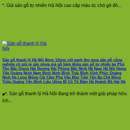
*. Giá sàn gỗ tự nhiên Hà Nội cao cấp màu óc chó gõ đỏ...
Sàn gỗ thanh lý Hà Nội 8mm 12mm cốt xanh thu mua sàn gỗ công
nghiệp cũ giá rẻ sàn nhựa giả gỗ hèm khóa sàn gỗ tự nhiên tại Phú
Thọ Bắc Giang Hải Dương Hải Phòng Bắc Ninh Hà Nam Hà Nội Hưng
Yên Quảng Ninh Nam Định Ninh Bình Thái Bình Vĩnh Phúc Quảng
Ninh Hạ Long Móng Cái Cẩm Phả Vân Đồn Tiên Yên Ba Chẽ Đông
Triều Quảng Yên Bình Liêu Uông Bí Cô Tô Đầm Hà Hoành Bồ Hải Hà
✔️. Sàn gỗ thanh lý Hà Nội đang trở thành một giải pháp hữu
ích...