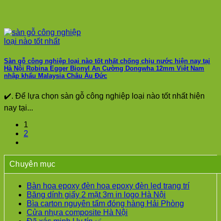
Sàn gỗ công nghiệp loại nào tốt nhất chống chịu nước hiện nay tại
Hà Nội Robina Egger Bionyl An Cường Dongwha 12mm Việt Nam
nhập khẩu Malaysia Châu Âu Đức
✔️. Để lựa chọn sàn gỗ công nghiệp loại nào tốt nhất hiện
nay tại...
1
2
Chuyên mục
Bàn hoa epoxy đèn hoa epoxy đèn led trang trí
Băng dính giấy 2 mặt 3m in logo Hà Nội
Bìa carton nguyên tấm đóng hàng Hải Phòng
Cửa nhựa composite Hà Nội