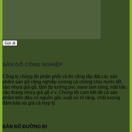
Minh
Xuân
Phú
Sóc
Mai
Nghĩa
Sơn
Xuân
Hà
Mai
Nam
Phú
Đa
Thọ
Phúc
Trần
Nội
Phú
Bài
Hòa
Bắc
Phú
Ninh
Quảng
Trung
Bị
SÀN GỖ CÔNG NGHIỆP
Giã
Minh
Kim
Châu
Anh
Ninh
Công ty chúng tôi phân phối và thi công lắp đặt các sản
Bình
phẩm sàn gỗ công nghiệp xương cá chống chịu nước tốt,
Quảng
sàn nhựa giả gỗ, tấm ốp tường pvc nano lam sóng, mặt bậc
Oai
cầu thang nhựa giả gỗ v v. Chúng tôi cam kết tất cả sản
Vật
phẩm trên đều có nguồn gốc xuất xứ rõ ràng, chất lượng
Lại
đảm bảo và giá cả hợp lý.
Cổ
Đô
Bất
Bạt
BẢN ĐỒ ĐƯỜNG ĐI
Bắc