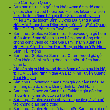
Không
Lào Cai Tuyên Quang
có
Sửa sàn nhựa giả gỗ hèm khóa 4mm 6mm đế cao su
bình
glotex charm wood hobiwood kosmos fukione wilson
luận
mikado 4mm 6mm báo giá thợ Sửa sàn nhựa bao
ở
nhiêu 1m2 tại tphcm Bình Dương Đà Nẵng Khánh
Sàn
Hòa Hải Phòng Lâm Đồng Hưng Yên Nghệ An Quảng
gỗ
Không
Ninh Phú Thọ Bắc Ninh Tuyên Quang
AURUM
có
Sàn nhựa Glotex và Sàn nhựa Hobiwood giả gỗ hèm
Floor
bình
khóa 4mm 6mm đế cao su có hèm khóa thông minh
Báo
luận
chống cong vênh co ngót Gia Lâm Thanh Xuân Hà
giá
ở
Nội Hoài Đức Từ Liêm Đan Phượng Hưng Yên Ninh
Sàn
Sửa
Không
Bình Hải Phòng
gỗ
sàn
có
Sàn nhựa Glotex và Sàn nhựa Charm wood giả gỗ
AURUM
nhựa
bình
hèm khóa có thị trường rộng lớn nhiều khách hàng
Floor
giả
Không
luận
quan tâm
ở
nhập
gỗ
có
Giá sàn nhựa Hobiwood 4mm 6mm đế cao su Hà Nội
Sàn
khẩu
hèm
bình
tpHCM Quảng Ninh Nghệ An Bắc Ninh Tuyên Quang
nhựa
Malaysia
khóa
luận
Không
Thái Nguyên
ở
Glotex
RUM
4mm
có
Sàn nhựa Hobiwood 4mm 6mm giả gỗ hèm khóa uy
Sàn
và
14
6mm
bình
Không
tín hàng đầu đã được khẳng định tại Việt Nam
nhựa
Sàn
AI
đế
luận
có
Sàn nhựa Glotex và Sàn nhựa Fukione giả gỗ hèm
Glotex
ở
nhựa
15
cao
Không
bình
khóa 4mm 6mm đế cao su Hà Nội
và
Giá
Hobiwood
AI
su
có
luận
Sàn nhựa Glotex và cửa nhựa composite giả vân gỗ
Sàn
sàn
giả
13
glotex
ở
Không
bình
tạo không gian sang trọng
nhựa
nhựa
gỗ
RUM
charm
Sàn
có
luận
Sàn nhựa Glotex 4mm giá bao nhiêu Sàn nhựa giả gỗ