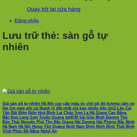
Quay trở lại cửa hàng
Đăng nhập
Lưu trữ thẻ:
sàn gỗ tự
nhiên
Giá sàn gỗ tự nhiên Hà Nội cao cấp màu óc chó gõ đỏ hương căm xe
lào lim nam phi cũ thanh lý đắt nhất giá bao nhiêu tiền 1m2 Lào Cai
Yên Bái Điện Biên Hoà Bình Lai Châu Sơn La Hà Giang Cao Bằng
Bắc Kạn Lạng Sơn Tuyên Quang tpHCM Sài Gòn Bình Dương Thủ
Đức Thái Nguyên Phú Thọ Bắc Giang Hải Dương Hải Phòng Bắc Ninh
Hà Nam Hà Nội Hưng Yên Quảng Ninh Nam Định Ninh Bình Thái Bình
Vĩnh Phúc Đà Nẵng Nghệ An