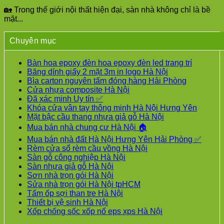
🏡 Trong thế giới nội thất hiện đại, sàn nhà không chỉ là bề
mặt...
Chuyên mục
Bàn hoa epoxy đèn hoa epoxy đèn led trang trí
Băng dính giấy 2 mặt 3m in logo Hà Nội
Bìa carton nguyên tấm đóng hàng Hải Phòng
Cửa nhựa composite Hà Nội
Đã xác minh Uy tín ✅
Khóa cửa vân tay thông minh Hà Nội Hưng Yên
Mặt bậc cầu thang nhựa giả gỗ Hà Nội
Mua bán nhà chung cư Hà Nội 🏠
Mua bán nhà đất Hà Nội Hưng Yên Hải Phòng ✅
Rèm cửa sổ rèm cầu vồng Hà Nội
Sàn gỗ công nghiệp Hà Nội
Sàn nhựa giả gỗ Hà Nội
Sơn nhà trọn gói Hà Nội
Sửa nhà trọn gói Hà Nội tpHCM
Tấm ốp sợi than tre Hà Nội
Thiết bị vệ sinh Hà Nội
Xốp chống sốc xốp nổ eps xps Hà Nội