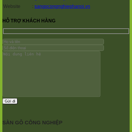
Vĩnh
Sơn
Phú
Website
:
sangocongnghiephanoi.vn
Thanh
Ninh
Thọ
Mê
Bình
Hồng
Linh
Hương
Sơn
HỖ TRỢ KHÁCH HÀNG
Hưng
Sơn
Phúc
Yên
Chương
Sơn
Yên
Mỹ
Hương
Lãng
Nam
Sơn
Tiến
Định
tphcm
Thắng
Phú
Chương
Quang
Nghĩa
Mỹ
Minh
Xuân
Phú
Sóc
Mai
Nghĩa
Sơn
Xuân
Hà
Mai
Nam
Phú
Đa
Thọ
Phúc
Trần
Nội
Phú
Bài
Hòa
Bắc
Phú
Ninh
Quảng
Trung
Bị
SÀN GỖ CÔNG NGHIỆP
Giã
Minh
Kim
Châu