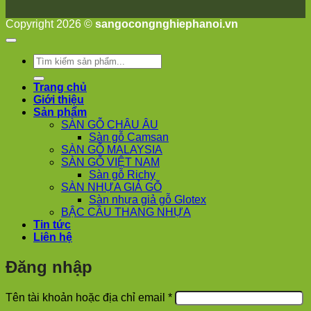
Phương
Nha
Copyright 2026 ©
sangocongnghiephanoi.vn
Trang
Phúc
Thọ
Tìm
Phúc
kiếm:
Lộc
Trang chủ
Giới thiệu
Sản phẩm
SÀN GỖ CHÂU ÂU
Sàn gỗ Camsan
SÀN GỖ MALAYSIA
SÀN GỖ VIỆT NAM
Sàn gỗ Richy
SÀN NHỰA GIẢ GỖ
Sàn nhựa giả gỗ Glotex
BẬC CẦU THANG NHỰA
Tin tức
Liên hệ
Đăng nhập
Bắt
Tên tài khoản hoặc địa chỉ email
*
buộc