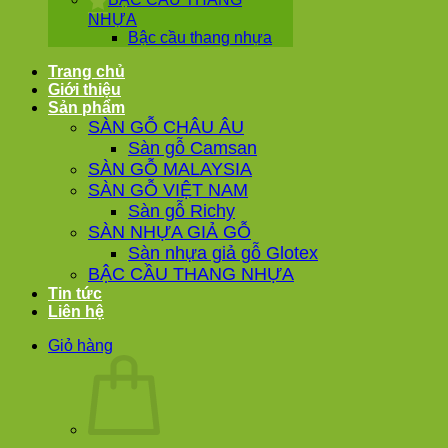
NHỰA
Bậc cầu thang nhựa
Trang chủ
Giới thiệu
Sản phẩm
SÀN GỖ CHÂU ÂU
Sàn gỗ Camsan
SÀN GỖ MALAYSIA
SÀN GỖ VIỆT NAM
Sàn gỗ Richy
SÀN NHỰA GIẢ GỖ
Sàn nhựa giả gỗ Glotex
BẬC CẦU THANG NHỰA
Tin tức
Liên hệ
Giỏ hàng