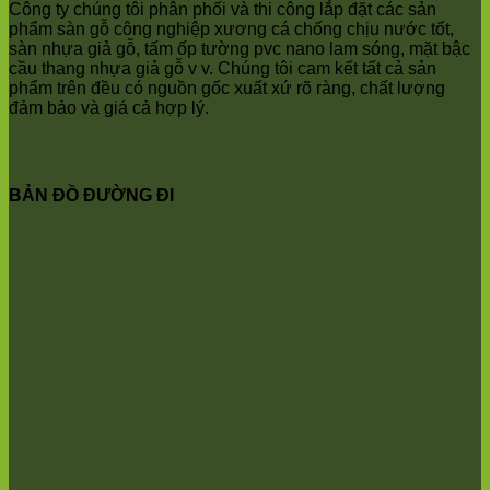
Anh
Ninh
Công ty chúng tôi phân phối và thi công lắp đặt các sản
Bình
phẩm sàn gỗ công nghiệp xương cá chống chịu nước tốt,
Quảng
sàn nhựa giả gỗ, tấm ốp tường pvc nano lam sóng, mặt bậc
Oai
cầu thang nhựa giả gỗ v v. Chúng tôi cam kết tất cả sản
Vật
phẩm trên đều có nguồn gốc xuất xứ rõ ràng, chất lượng
Lại
đảm bảo và giá cả hợp lý.
Cổ
Đô
Bất
Bạt
BẢN ĐỒ ĐƯỜNG ĐI
Bắc
Ninh
Suối
Hai
Ba
Vì
Yên
Bài
Sơn
Tây
Hưng
Yên
Tùng
Thiện
Đoài