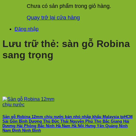
Chưa có sản phẩm trong giỏ hàng.
Quay trở lại cửa hàng
Đăng nhập
Lưu trữ thẻ:
sàn gỗ Robina
sang trọng
Sàn gỗ Robina 12mm chịu nước bản nhỏ nhập khẩu Malaysia tpHCM
Sài Gòn Bình Dương Thủ Đức Thái Nguyên Phú Thọ Bắc Giang Hải
Dương Hải Phòng Bắc Ninh Hà Nam Hà Nội Hưng Yên Quảng Ninh
Nam Định Ninh Bình