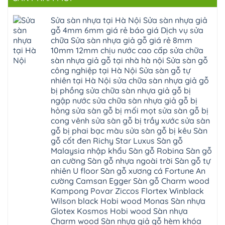
bậc
linh
tphcm
Sàn
Nẵng
cầu
thanh
Ngọc
nhựa
Kiều
thang
trì
Hồi
hèm
Sửa sàn nhựa tại Hà Nội Sửa sàn nhựa giả
Phú
nhựa
bắc
Thanh
khóa
Phú
sửa
ninh
gỗ 4mm 6mm giá rẻ báo giá Dịch vụ sửa
Liệt
glotex
Cát
cửa
mỹ
Thượng
4mm
Hoài
chữa Sửa sàn nhựa giả gỗ giá rẻ 8mm
nhựa
đức
Phúc
6mm
Đức
composite
quốc
10mm 12mm chịu nước cao cấp sửa chữa
Sài
báo
Lâm
Phú
oai
Gòn
giá
Đồng
sàn nhựa giả gỗ tại nhà hà nội Sửa sàn gỗ
Diễn
hà
Thường
bao
Dương
Xuân
đông
Tín
công nghiệp tại Hà Nội Sửa sàn gỗ tự
nhiêu
Hòa
Đỉnh
hải
Chương
1m2
Sơn
nhiên tại Hà Nội sửa chữa sàn nhựa giả gỗ
Đông
phòng
Dương
Sàn
Đồng
Ngạc
phú
Hồng
bị phồng sửa chữa sàn nhựa giả gỗ bị
nhựa
An
Quảng
xuyên
Vân
giả
Khánh
ngập nước sửa chữa sàn nhựa giả gỗ bị
Ninh
đống
Cần
gỗ
Lào
Thượng
đa
Thơ
hỏng sửa sàn gỗ bị mối mọt sửa sàn gỗ bị
hèm
Cai
Cát
phú
Phú
khóa
Đan
cong vênh sửa sàn gỗ bị trầy xước sửa sàn
Từ
thọ
Xuyên
charm
Phượng
Liêm
nam
Phượng
gỗ bị phai bạc màu sửa sàn gỗ bị kêu Sàn
wood
Ô
Xuân
từ
Dực
hobiwood
Diên
Phương
gỗ cốt đen Richy Star Luxus Sàn gỗ
liêm
Chuyên
kosmos
Liên
Đà
bắc
Mỹ
fukione
Malaysia nhập khẩu Sàn gỗ Robina Sàn gỗ
Minh
Nẵng
giang
Đà
wilson
Phú
Tây
bắc
an cường Sàn gỗ nhựa ngoài trời Sàn gỗ tự
Nẵng
4mm
Thọ
Mỗ
từ
Đại
6mm
Gia
nhiên U floor Sàn gỗ xương cá Fortune An
Đại
liêm
Xuyên
chống
Lâm
Mỗ
cường Camsan Egger Sàn gỗ Charm wood
Thanh
chịu
Thuận
Long
Oai
nước
An
Kampong Povar Ziccos Flortex Winblack
Biên
Bình
mối
Bát
Bồ
Hà
Wilson black Hobi wood Monas Sàn nhựa
mọt
Tràng
Đề
Tĩnh
đế
Phù
Glotex Kosmos Hobi wood Sàn nhựa
Hưng
Minh
cao
Đổng
Yên
Tam
Charm wood Sàn nhựa giả gỗ hèm khóa
su
Hải
Việt