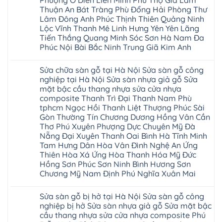
Phượng Ô Diên Liên Minh Phú Thọ Gia Lâm
cầu
Sửa
wood
Mỹ
thang
Thuận An Bát Tràng Phù Đổng Hải Phòng Thư
sàn
Charm
Hào
nhựa
gỗ
wood
Lâm Đông Anh Phúc Thịnh Thiên Quảng Ninh
Tiên
sửa
công
đế
Lữ
cửa
Lộc Vĩnh Thanh Mê Linh Hưng Yên Yên Lãng
nghiệp
cao
Từ
nhựa
tại
su
Tiến Thắng Quang Minh Sóc Sơn Hà Nam Đa
Liêm
composite
Hà
IXPE
Phù
Phúc Nội Bài Bắc Ninh Trung Giã Kim Anh
tpHCM
Nội
Phú
Cừ
Sài
Sửa
Thọ
Yên
Không
Gòn
sàn
Việt
Mỹ
có
Hoài
nhựa
Trì
Sửa chữa sàn gỗ tại Hà Nội Sửa sàn gỗ công
Thanh
bình
Đức
giả
Thanh
Xuân
luận
nghiệp tại Hà Nội Sửa sàn nhựa giả gỗ Sửa
Bình
gỗ
Xuân
Kim
ở
Dương
cong
Đoan
mặt bậc cầu thang nhựa sửa cửa nhựa
Động
Sửa
Thủ
vênh
Hùng
Văn
chữa
composite Thanh Trì Đại Thanh Nam Phù
Đức
Sửa
Thanh
Giang
sàn
Thanh
mặt
Ba
tphcm Ngọc Hồi Thanh Liệt Thượng Phúc Sài
Cầu
gỗ
Xuân
bậc
Cầu
Giấy
bị
Gòn Thường Tín Chương Dương Hồng Vân Cần
Thái
cầu
Giấy
Văn
phồng
Nguyên
thang
Thơ Phú Xuyên Phượng Dực Chuyên Mỹ Đà
Hạ
Lâm
tại
Phú
nhựa
Hòa
tphcm
Hà
Nẵng Đại Xuyên Thanh Oai Bình Hà Tĩnh Minh
Thọ
sửa
Cẩm
Khoái
Nội
Bắc
cửa
Tam Hưng Dân Hòa Vân Đình Nghệ An Ứng
Khê
Châu
Sửa
Giang
nhựa
Tây
Thiên Hòa Xá Ứng Hòa Thanh Hóa Mỹ Đức
sàn
Long
composite
Hồ
gỗ
Biên
Hồng Sơn Phúc Sơn Ninh Bình Hương Sơn
hoài
Yên
công
Hải
đức
Lập
Chương Mỹ Nam Định Phú Nghĩa Xuân Mai
nghiệp
Dương
đan
Thanh
tại
Hải
phượng
Sơn
Không
Hà
Phòng
tphcm
Phù
có
Nội
Bắc
Sửa sàn gỗ bị hở tại Hà Nội Sửa sàn gỗ công
thanh
Ninh
bình
Sửa
Ninh
oai
hưng
luận
nghiệp bị hở Sửa sàn nhựa giả gỗ Sửa mặt bậc
sàn
Gia
ứng
yên
ở
nhựa
Lâm
cầu thang nhựa sửa cửa nhựa composite Phú
hòa
Lâm
Sửa
giả
Hà
long