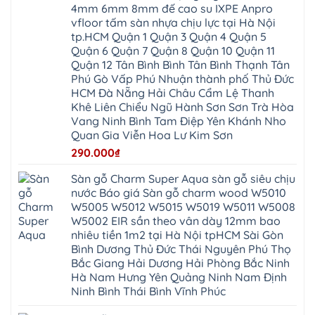
Hưng
IXPE
Phòng
4mm 6mm 8mm đế cao su IXPE Anpro
Hưng
Dân
pvc
Thư
Phúc
Hòa
vfloor tấm sàn nhựa chịu lực tại Hà Nội
spc
Lâm
Lợi
Vân
Bắc
Đông
tp.HCM Quận 1 Quận 3 Quận 4 Quận 5
Hà
Đình
Ninh
Anh
Đông
Nghệ
Quận 6 Quận 7 Quận 8 Quận 10 Quận 11
Phú
Phúc
Quảng
An
Xuyên
Thịnh
Ninh
Quận 12 Tân Bình Bình Tân Bình Thạnh Tân
Ứng
Phượng
Thiên
Dương
Thiên
Dực
Phú Gò Vấp Phú Nhuận thành phố Thủ Đức
Quảng
Nội
Hòa
Chuyên
Ninh
Yên
HCM Đà Nẵng Hải Châu Cẩm Lệ Thanh
Xá
Mỹ
Lộc
Nghĩa
Ứng
Đại
Vĩnh
Khê Liên Chiểu Ngũ Hành Sơn Sơn Trà Hòa
Phú
Hòa
Xuyên
Thanh
Phú
Vang Ninh Bình Tam Điệp Yên Khánh Nho
Thanh
Đà
Mê
Thọ
Hóa
Nẵng
Linh
Quan Gia Viễn Hoa Lư Kim Sơn
Lương
Mỹ
Thanh
Hưng
Kiến
Đức
Oai
Yên
290.000
₫
Hưng
Hồng
Bình
Yên
Sơn
Minh
Lãng
Phúc
Sàn gỗ Charm Super Aqua sàn gỗ siêu chịu
Tam
Tiến
Sơn
Hưng
Thắng
nước Báo giá Sàn gỗ charm wood W5010
Ninh
Dân
Quang
Bình
Hòa
W5005 W5012 W5015 W5019 W5011 W5008
Minh
Hương
Vân
Sóc
W5002 EIR sần theo vân dày 12mm bao
Sơn
Đình
Sơn
Chương
Hà
Hà
nhiêu tiền 1m2 tại Hà Nội tpHCM Sài Gòn
Mỹ
Nội
Nam
Bình Dương Thủ Đức Thái Nguyên Phú Thọ
Nam
Ứng
Đa
Định
Thiên
Phúc
Bắc Giang Hải Dương Hải Phòng Bắc Ninh
Phú
Hòa
Nội
Nghĩa
Hà Nam Hưng Yên Quảng Ninh Nam Định
Xá
Bài
Xuân
Ứng
Bắc
Ninh Bình Thái Bình Vĩnh Phúc
Mai
Hòa
Ninh
Mỹ
Trung
Đức