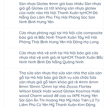
TpHCM
gỗ
nhựa
hàng
có
Đà
Ninh
Gia
Sàn nhựa Glotex 4mm giá bao nhiêu Sàn nhựa
Bình
hèm
Glotex
quan
bình
Nẵng
Nghệ
Lâm
Dương
khóa
và
tâm
luận
Khánh
giả gỗ Glotex có tốt không sàn nhựa glotex
An
Thanh
Huế
uy
Sàn
ở
Hòa
Bắc
Xuân
của nước nào Hà Nội Thanh Xuân tpHCM Đà
Cần
tín
nhựa
Sàn
Hải
Ninh
Hà
Thơ
hàng
Fukione
nhựa
Nẵng Gia Lâm Phú Thọ Hải Phòng Sóc Sơn
Phòng
Tuyên
Nội
Đà
đầu
giả
Glotex
Lâm
Quang
Hoài
Ninh Bình Hưng Yên
Nẵng
đã
gỗ
và
Đồng
Thái
Đức
Mỹ
được
hèm
cửa
Hưng
Không
Nguyên
Từ
Đức
khẳng
khóa
nhựa
Yên
có
Liêm
Hoài
định
4mm
composite
Cửa nhựa phòng ngủ tại Hà Nội cửa composite
Nghệ
bình
Đan
Đức
tại
6mm
giả
An
luận
Phượng
báo giá rẻ Bắc Ninh Thanh Xuân Tây Hồ Hải
Ninh
Việt
đế
vân
Quảng
ở
Hưng
Giang
Nam
cao
gỗ
Phòng Thái Bình Hưng Yên Hà Đông Hạ Long
Ninh
Sàn
Yên
Hải
su
tạo
Phú
nhựa
Ninh
Phòng
Không
Hà
không
Thọ
Glotex
Bình
Tứ
có
Nội
gian
Bắc
4mm
Hải
Cửa nhựa nhà vệ sinh tại Hà Nội báo giá cửa
Kỳ
bình
sang
Ninh
giá
Phòng
Đan
luận
trọng
nhựa nhà vệ sinh giá rẻ tpHCM Thanh Xuân Bắc
Tuyên
bao
ở
Phượng
Quang
nhiêu
Ninh Ninh Bình Đà Nẵng Quảng Ninh
Cửa
Gia
Sàn
nhựa
Lộc
nhựa
Không
phòng
Quảng
giả
có
ngủ
Ninh
Thợ sửa sàn nhựa thợ sửa sàn nhà thợ sửa sàn
gỗ
bình
tại
Thanh
Glotex
luận
gỗ tại Hà Nội báo giá Dịch vụ sửa chữa Sửa
Hà
Miện
ở
có
Nội
Nghệ
sàn nhựa giả gỗ hèm khóa giá rẻ 4mm 6mm
Cửa
tốt
cửa
An
nhựa
không
8mm 10mm 12mm tại nhà Ziccos Flortex
composite
Thanh
nhà
sàn
báo
Hà
Wilson black Hobi wood Glotex Kosmos Hobi
vệ
nhựa
giá
Ninh
sinh
glotex
wood Charm wood đế cao su IXPE Hưng Yên
rẻ
Bình
tại
của
Bắc
Sài Gòn Ân Thi Hoàng Mai Mỹ Hào Tiên Lữ Từ
Thái
Hà
nước
Ninh
Bình
Nội
Liêm Phù Cừ Yên Mỹ Thanh Xuân Kim Động
nào
Thanh
Thanh