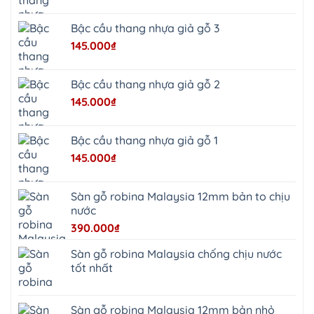
Bạt
Bắc
Ninh
Bậc cầu thang nhựa giả gỗ 3
Suối
Hai
145.000
₫
Ba
Vì
Yên
Bài
Bậc cầu thang nhựa giả gỗ 2
Sơn
Tây
145.000
₫
Hưng
Yên
Tùng
Thiện
Bậc cầu thang nhựa giả gỗ 1
Đoài
Phương
145.000
₫
Nha
Trang
Phúc
Thọ
Sàn gỗ robina Malaysia 12mm bản to chịu
Phúc
Lộc
nước
390.000
₫
Sàn gỗ robina Malaysia chống chịu nước
tốt nhất
Sàn gỗ robina Malaysia 12mm bản nhỏ