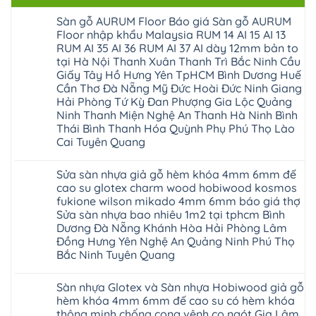
Sàn gỗ AURUM Floor Báo giá Sàn gỗ AURUM
Floor nhập khẩu Malaysia RUM 14 AI 15 AI 13
RUM AI 35 AI 36 RUM AI 37 AI dày 12mm bản to
tại Hà Nội Thanh Xuân Thanh Trì Bắc Ninh Cầu
Giấy Tây Hồ Hưng Yên TpHCM Bình Dương Huế
Cần Thơ Đà Nẵng Mỹ Đức Hoài Đức Ninh Giang
Hải Phòng Tứ Kỳ Đan Phượng Gia Lộc Quảng
Ninh Thanh Miện Nghệ An Thanh Hà Ninh Bình
Thái Bình Thanh Hóa Quỳnh Phụ Phú Thọ Lào
Cai Tuyên Quang
Không
có
Sửa sàn nhựa giả gỗ hèm khóa 4mm 6mm đế
bình
luận
cao su glotex charm wood hobiwood kosmos
ở
fukione wilson mikado 4mm 6mm báo giá thợ
Sàn
gỗ
Sửa sàn nhựa bao nhiêu 1m2 tại tphcm Bình
AURUM
Dương Đà Nẵng Khánh Hòa Hải Phòng Lâm
Floor
Báo
Đồng Hưng Yên Nghệ An Quảng Ninh Phú Thọ
giá
Bắc Ninh Tuyên Quang
Sàn
gỗ
Không
AURUM
có
Floor
Sàn nhựa Glotex và Sàn nhựa Hobiwood giả gỗ
bình
nhập
luận
hèm khóa 4mm 6mm đế cao su có hèm khóa
khẩu
ở
Malaysia
thông minh chống cong vênh co ngót Gia Lâm
Sửa