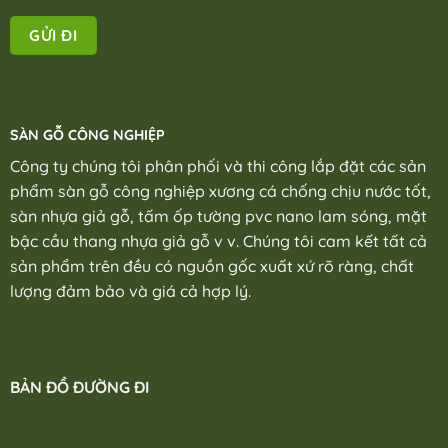
SÀN GỖ CÔNG NGHIỆP
Công ty chúng tôi phân phối và thi công lắp đặt các sản
phẩm sàn gỗ công nghiệp xương cá chống chịu nước tốt,
sàn nhựa giả gỗ, tấm ốp tường pvc nano lam sóng, mặt
bậc cầu thang nhựa giả gỗ v v. Chúng tôi cam kết tất cả
sản phẩm trên đều có nguồn gốc xuất xứ rõ ràng, chất
lượng đảm bảo và giá cả hợp lý.
BẢN ĐỒ ĐƯỜNG ĐI