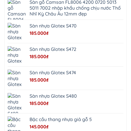
Giã
Sàn gỗ Camsan FL8006 4200 0720 5013
Phú
Kim
5011 7002 nhập khẩu chống chịu nước Thổ
Thọ
Anh
Hồng
Nhĩ Kỳ Châu Âu 12mm đẹp
Sơn
Phúc
Sơn
Sàn nhựa Glotex S470
Hương
Sơn
185.000
₫
tphcm
Chương
Mỹ
Phú
Sàn nhựa Glotex S472
Nghĩa
Xuân
185.000
₫
Mai
Phú
Thọ
Trần
Sàn nhựa Glotex S474
Phú
Hòa
185.000
₫
Phú
Quảng
Bị
Minh
Châu
Sàn nhựa Glotex S480
Ninh
Bình
185.000
₫
Quảng
Oai
Vật
Lại
Bậc cầu thang nhựa giả gỗ 5
Cổ
Đô
145.000
₫
Bất