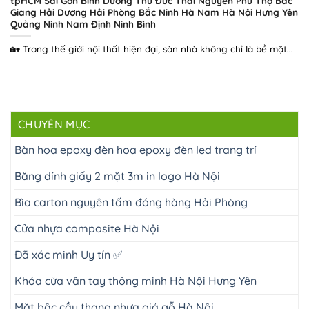
tpHCM Sài Gòn Bình Dương Thủ Đức Thái Nguyên Phú Thọ Bắc
Giang Hải Dương Hải Phòng Bắc Ninh Hà Nam Hà Nội Hưng Yên
Quảng Ninh Nam Định Ninh Bình
🏡 Trong thế giới nội thất hiện đại, sàn nhà không chỉ là bề mặt...
CHUYÊN MỤC
Bàn hoa epoxy đèn hoa epoxy đèn led trang trí
Băng dính giấy 2 mặt 3m in logo Hà Nội
Bìa carton nguyên tấm đóng hàng Hải Phòng
Cửa nhựa composite Hà Nội
Đã xác minh Uy tín ✅
Khóa cửa vân tay thông minh Hà Nội Hưng Yên
Mặt bậc cầu thang nhựa giả gỗ Hà Nội