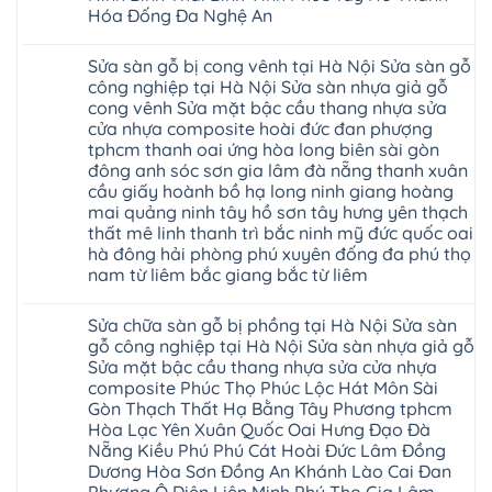
hèm
Hóa Đống Đa Nghệ An
giá
khóa
Dịch
giá
Không
vụ
rẻ
có
sửa
4mm
Sửa sàn gỗ bị cong vênh tại Hà Nội Sửa sàn gỗ
bình
chữa
6mm
luận
công nghiệp tại Hà Nội Sửa sàn nhựa giả gỗ
Sửa
8mm
ở
sàn
10mm
cong vênh Sửa mặt bậc cầu thang nhựa sửa
Sửa
nhựa
12mm
sàn
cửa nhựa composite hoài đức đan phượng
giả
tại
gỗ
gỗ
nhà
tphcm thanh oai ứng hòa long biên sài gòn
bị
hèm
Ziccos
ngấm
đông anh sóc sơn gia lâm đà nẵng thanh xuân
khóa
Flortex
nước
giá
cầu giấy hoành bồ hạ long ninh giang hoàng
Wilson
tại
rẻ
black
Hà
mai quảng ninh tây hồ sơn tây hưng yên thạch
4mm
Hobi
Nội
6mm
thất mê linh thanh trì bắc ninh mỹ đức quốc oai
wood
Sửa
8mm
Glotex
hà đông hải phòng phú xuyên đống đa phú thọ
sàn
10mm
Kosmos
gỗ
12mm
nam từ liêm bắc giang bắc từ liêm
Hobi
công
chịu
wood
nghiệp
Không
nước
Charm
tại
có
tại
wood
Sửa chữa sàn gỗ bị phồng tại Hà Nội Sửa sàn
Hà
bình
nhà
đế
Nội
luận
hà
gỗ công nghiệp tại Hà Nội Sửa sàn nhựa giả gỗ
cao
Sửa
ở
nội
su
Sửa mặt bậc cầu thang nhựa sửa cửa nhựa
sàn
Sửa
Ziccos
IXPE
nhựa
sàn
Flortex
composite Phúc Thọ Phúc Lộc Hát Môn Sài
Hưng
giả
gỗ
Wilson
Yên
Gòn Thạch Thất Hạ Bằng Tây Phương tphcm
gỗ
bị
black
Sài
cong
cong
Hòa Lạc Yên Xuân Quốc Oai Hưng Đạo Đà
Hobi
Gòn
vênh
vênh
wood
Ân
Nẵng Kiều Phú Phú Cát Hoài Đức Lâm Đồng
Sửa
tại
Glotex
Thi
mặt
Hà
Dương Hòa Sơn Đồng An Khánh Lào Cai Đan
Kosmos
Hoàng
bậc
Nội
Hobi
Mai