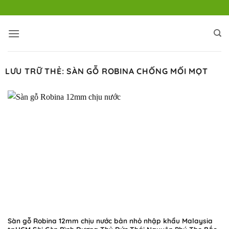
Bỏ
qua
nội
dung
LƯU TRỮ THẺ:
SÀN GỖ ROBINA CHỐNG MỐI MỌT
Sàn gỗ Robina 12mm chịu nước bản nhỏ nhập khẩu Malaysia