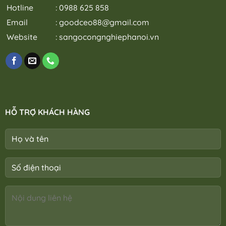
Hotline
: 0988 625 858
Email
:
goodceo88@gmail.com
Website
:
sangocongnghiephanoi.vn
HỖ TRỢ KHÁCH HÀNG