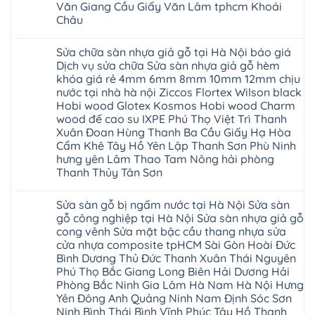
báo
Hà
Văn Giang Cầu Giấy Văn Lâm tphcm Khoái
Xuân
Hóa
giá
Nội
Tây
Quỳnh
Châu
cửa
Thanh
Hồ
Phụ
nhựa
Xuân
Hải
Phú
Không
nhà
tpHCM
Phòng
Thọ
có
vệ
Đà
Sửa chữa sàn nhựa giả gỗ tại Hà Nội báo giá
Thái
Lào
bình
sinh
Nẵng
Bình
Cai
luận
Dịch vụ sửa chữa Sửa sàn nhựa giả gỗ hèm
giá
Gia
Hưng
Tuyên
ở
rẻ
Lâm
khóa giá rẻ 4mm 6mm 8mm 10mm 12mm chịu
Yên
Quang
Thợ
tpHCM
Phú
Hà
sửa
nước tại nhà hà nội Ziccos Flortex Wilson black
Thanh
Thọ
Đông
sàn
Xuân
Hải
Hobi wood Glotex Kosmos Hobi wood Charm
Hạ
nhựa
Bắc
Phòng
Long
thợ
wood đế cao su IXPE Phú Thọ Việt Trì Thanh
Ninh
Sóc
sửa
Ninh
Sơn
Xuân Đoan Hùng Thanh Ba Cầu Giấy Hạ Hòa
sàn
Bình
Ninh
nhà
Cẩm Khê Tây Hồ Yên Lập Thanh Sơn Phù Ninh
Đà
Bình
thợ
Nẵng
Hưng
hưng yên Lâm Thao Tam Nông hải phòng
sửa
Quảng
Yên
Thanh Thủy Tân Sơn
sàn
Ninh
gỗ
Không
tại
có
Hà
Sửa sàn gỗ bị ngấm nước tại Hà Nội Sửa sàn
bình
Nội
luận
gỗ công nghiệp tại Hà Nội Sửa sàn nhựa giả gỗ
báo
ở
giá
cong vênh Sửa mặt bậc cầu thang nhựa sửa
Sửa
Dịch
chữa
cửa nhựa composite tpHCM Sài Gòn Hoài Đức
vụ
sàn
sửa
Bình Dương Thủ Đức Thanh Xuân Thái Nguyên
nhựa
chữa
giả
Phú Thọ Bắc Giang Long Biên Hải Dương Hải
Sửa
gỗ
sàn
Phòng Bắc Ninh Gia Lâm Hà Nam Hà Nội Hưng
tại
nhựa
Hà
Yên Đông Anh Quảng Ninh Nam Định Sóc Sơn
giả
Nội
gỗ
Ninh Bình Thái Bình Vĩnh Phúc Tây Hồ Thanh
báo