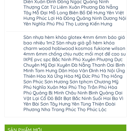
Thao
chữa
Diễn Xuân Đỉnh Đông Ngạc Quảng Ninh
gỗ
Nam
biên
Tam
sàn
Sửa
Thượng Cát Từ Liêm Xuân Phương Đà Nẵng
Hà
sài
Nông
gỗ
mặt
Nội
gòn
hải
tại
Tây Mỗ Đại Mỗ Long Biên Bồ Đề Hưng Yên Việt
bậc
Hưng
đông
phòng
Hà
cầu
Hưng Phúc Lợi Hà Đông Quảng Ninh Dương Nội
Yên
anh
Thanh
Nội
thang
Đông
sóc
Thủy
Sửa
Yên Nghĩa Phú Phú Thọ Lương Kiến Hưng
nhựa
Anh
sơn
Tân
sàn
sửa
Quảng
gia
Không
Sơn
gỗ
cửa
Ninh
lâm
có
công
nhựa
Sàn nhựa hèm khóa glotex 4mm 6mm báo giá
Nam
đà
bình
nghiệp
composite
Định
nẵng
luận
tại
bao nhiêu 1m2 Sàn nhựa giả gỗ hèm khóa
Phúc
Sóc
ở
thanh
Hà
Thọ
charm wood hobiwood kosmos fukione wilson
Sơn
Sửa
xuân
Nội
Phúc
Ninh
sàn
cầu
4mm 6mm chống chịu nước mối mọt đế cao su
Sửa
Lộc
Bình
gỗ
giấy
sàn
Hát
IXPE pvc spc Bắc Ninh Phú Xuyên Phượng Dực
Thái
bị
hoành
nhựa
Môn
Bình
hở
bồ
Chuyên Mỹ Đại Xuyên Đà Nẵng Thanh Oai Bình
giả
Sài
Vĩnh
tại
hạ
gỗ
Minh Tam Hưng Dân Hòa Vân Đình Hà Nội Ứng
Gòn
Phúc
Hà
long
Sửa
Thạch
Tây
Nội
Thiên Hòa Xá Ứng Hòa Mỹ Đức Phú Thọ Hồng
ninh
mặt
Thất
Hồ
Sửa
giang
bậc
Sơn Phúc Sơn Hương Sơn tphcm Chương Mỹ
Hạ
Thanh
sàn
hoàng
cầu
Bằng
Hóa
Phú Nghĩa Xuân Mai Phú Thọ Trần Phú Hòa
gỗ
mai
thang
Tây
Đống
công
quảng
nhựa
Phú Quảng Bị Minh Châu Ninh Bình Quảng Oai
Phương
Đa
nghiệp
ninh
sửa
tphcm
Vật Lại Cổ Đô Bất Bạt Bắc Ninh Suối Hai Ba Vì
Nghệ
bị
tây
cửa
Hòa
An
hở
hồ
nhựa
Yên Bài Sơn Tây Hưng Yên Tùng Thiện Đoài
Lạc
Sửa
sơn
composite
Yên
Phương Nha Trang Phúc Thọ Phúc Lộc
sàn
tây
Thanh
Xuân
nhựa
hưng
Trì
Quốc
Không
giả
yên
Đại
Oai
có
gỗ
thạch
Thanh
Hưng
bình
Sửa
thất
Nam
Đạo
luận
mặt
mê
SẢN PHẨM MỚI
Phù
ở
Đà