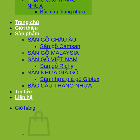
NHỰA
Bậc cầu thang nhựa
Trang chủ
Giới thiệu
Sản phẩm
SÀN GỖ CHÂU ÂU
Sàn gỗ Camsan
SÀN GỖ MALAYSIA
SÀN GỖ VIỆT NAM
Sàn gỗ Richy
SÀN NHỰA GIẢ GỖ
Sàn nhựa giả gỗ Glotex
BẬC CẦU THANG NHỰA
Tin tức
Liên hệ
Giỏ hàng