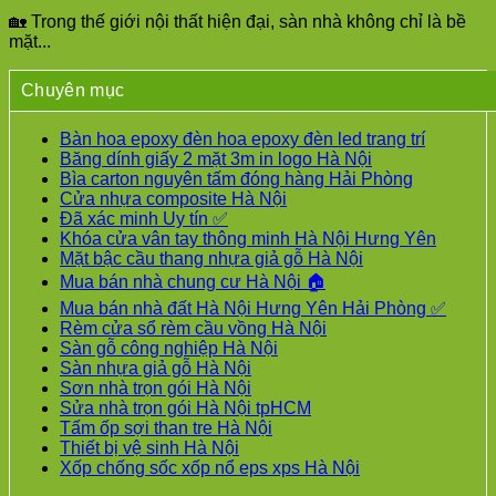
🏡 Trong thế giới nội thất hiện đại, sàn nhà không chỉ là bề
mặt...
Chuyên mục
Bàn hoa epoxy đèn hoa epoxy đèn led trang trí
Băng dính giấy 2 mặt 3m in logo Hà Nội
Bìa carton nguyên tấm đóng hàng Hải Phòng
Cửa nhựa composite Hà Nội
Đã xác minh Uy tín ✅
Khóa cửa vân tay thông minh Hà Nội Hưng Yên
Mặt bậc cầu thang nhựa giả gỗ Hà Nội
Mua bán nhà chung cư Hà Nội 🏠
Mua bán nhà đất Hà Nội Hưng Yên Hải Phòng ✅
Rèm cửa sổ rèm cầu vồng Hà Nội
Sàn gỗ công nghiệp Hà Nội
Sàn nhựa giả gỗ Hà Nội
Sơn nhà trọn gói Hà Nội
Sửa nhà trọn gói Hà Nội tpHCM
Tấm ốp sợi than tre Hà Nội
Thiết bị vệ sinh Hà Nội
Xốp chống sốc xốp nổ eps xps Hà Nội