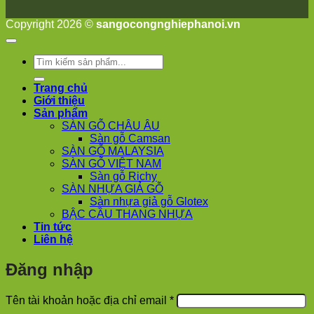
Phương
Nha
Copyright 2026 ©
sangocongnghiephanoi.vn
Trang
Phúc
Thọ
Tìm
Phúc
kiếm:
Lộc
Trang chủ
Giới thiệu
Sản phẩm
SÀN GỖ CHÂU ÂU
Sàn gỗ Camsan
SÀN GỖ MALAYSIA
SÀN GỖ VIỆT NAM
Sàn gỗ Richy
SÀN NHỰA GIẢ GỖ
Sàn nhựa giả gỗ Glotex
BẬC CẦU THANG NHỰA
Tin tức
Liên hệ
Đăng nhập
Bắt
Tên tài khoản hoặc địa chỉ email
*
buộc