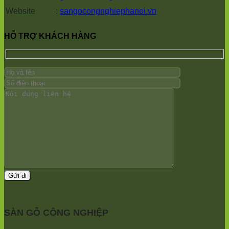
Vĩnh
Sơn
Phú
Website
:
sangocongnghiephanoi.vn
Thanh
Ninh
Thọ
Mê
Bình
Hồng
Linh
Hương
Sơn
HỖ TRỢ KHÁCH HÀNG
Hưng
Sơn
Phúc
Yên
Chương
Sơn
Yên
Mỹ
Hương
Lãng
Nam
Sơn
Tiến
Định
tphcm
Thắng
Phú
Chương
Quang
Nghĩa
Mỹ
Minh
Xuân
Phú
Sóc
Mai
Nghĩa
Sơn
Xuân
Hà
Mai
Nam
Phú
Đa
Thọ
Phúc
Trần
Nội
Phú
Bài
Hòa
Bắc
Phú
Ninh
Quảng
Trung
Bị
SÀN GỖ CÔNG NGHIỆP
Giã
Minh
Kim
Châu