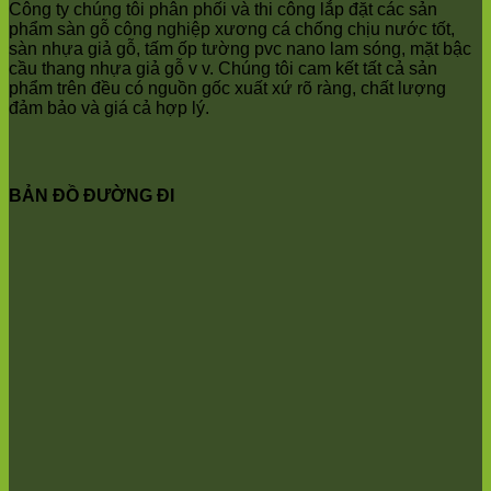
Anh
Ninh
Công ty chúng tôi phân phối và thi công lắp đặt các sản
Bình
phẩm sàn gỗ công nghiệp xương cá chống chịu nước tốt,
Quảng
sàn nhựa giả gỗ, tấm ốp tường pvc nano lam sóng, mặt bậc
Oai
cầu thang nhựa giả gỗ v v. Chúng tôi cam kết tất cả sản
Vật
phẩm trên đều có nguồn gốc xuất xứ rõ ràng, chất lượng
Lại
đảm bảo và giá cả hợp lý.
Cổ
Đô
Bất
Bạt
BẢN ĐỒ ĐƯỜNG ĐI
Bắc
Ninh
Suối
Hai
Ba
Vì
Yên
Bài
Sơn
Tây
Hưng
Yên
Tùng
Thiện
Đoài