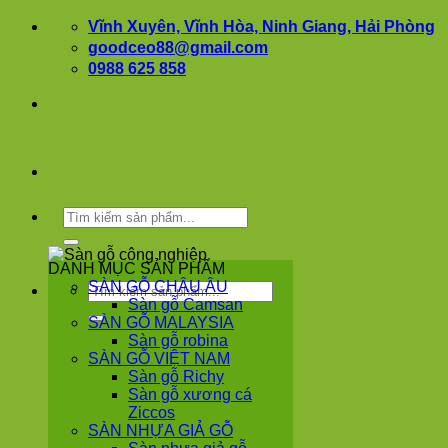
Bỏ
Vĩnh Xuyên, Vĩnh Hòa, Ninh Giang, Hải Phòng
qua
goodceo88@gmail.com
nội
0988 625 858
dung
Tìm
kiếm:
DANH MỤC SẢN PHẨM
SÀN GỖ CHÂU ÂU
Tìm
Sàn gỗ Camsan
kiếm:
SÀN GỖ MALAYSIA
Sàn gỗ robina
SÀN GỖ VIỆT NAM
Sàn gỗ Richy
Sàn gỗ xương cá
Ziccos
SÀN NHỰA GIẢ GỖ