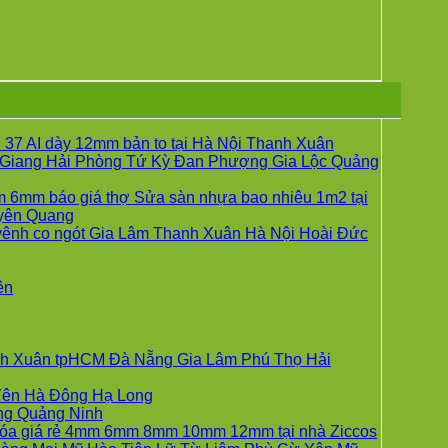
37 AI dày 12mm bản to tại Hà Nội Thanh Xuân
Giang Hải Phòng Tứ Kỳ Đan Phượng Gia Lộc Quảng
g
 6mm báo giá thợ Sửa sàn nhựa bao nhiêu 1m2 tại
Không
yên Quang
có
vênh co ngót Gia Lâm Thanh Xuân Hà Nội Hoài Đức
bình
luận
ở
Không
ên
UM
Sửa
có
sàn
bình
nhựa
luận
ở
giả
hanh Xuân tpHCM Đà Nẵng Gia Lâm Phú Thọ Hải
Giá
gỗ
sàn
hèm
Không
 Yên Hà Đông Hạ Long
UM
nhựa
khóa
Không
có
ẵng Quảng Ninh
Hobiwood
4mm
có
bình
 khóa giá rẻ 4mm 6mm 8mm 10mm 12mm tại nhà Ziccos
4mm
6mm