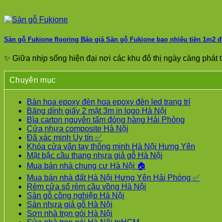
Sàn gỗ Fukione flooring Báo giá Sàn gỗ Fukione bao nhiêu tiền 1m2 
✨ Giữa nhịp sống hiện đại nơi các khu đô thị ngày càng phát tr
Chuyên mục
Bàn hoa epoxy đèn hoa epoxy đèn led trang trí
Băng dính giấy 2 mặt 3m in logo Hà Nội
Bìa carton nguyên tấm đóng hàng Hải Phòng
Cửa nhựa composite Hà Nội
Đã xác minh Uy tín ✅
Khóa cửa vân tay thông minh Hà Nội Hưng Yên
Mặt bậc cầu thang nhựa giả gỗ Hà Nội
Mua bán nhà chung cư Hà Nội 🏠
Mua bán nhà đất Hà Nội Hưng Yên Hải Phòng ✅
Rèm cửa sổ rèm cầu vồng Hà Nội
Sàn gỗ công nghiệp Hà Nội
Sàn nhựa giả gỗ Hà Nội
Sơn nhà trọn gói Hà Nội