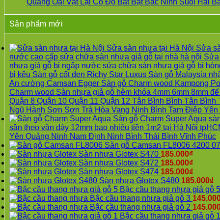
sàn
ở
Xuân
Quảng Oai Vật Lại Cổ Đô Bất Bạt Bắc Ninh Suối Hai 
gỗ
Sửa
tpHCM
tại
sàn
Đà
Sản phẩm mới
Hà
gỗ
Nẵng
Nội
bị
Gia
Sửa
hở
Lâm
Sửa sàn nhựa tại Hà Nội Sửa s
sàn
tại
Phú
nước cao cấp sửa chữa sàn nhựa giả gỗ tại nhà hà nội Sửa 
gỗ
Hà
Thọ
nhựa giả gỗ bị ngập nước sửa chữa sàn nhựa giả gỗ bị hỏng
công
Nội
Hải
bị kêu Sàn gỗ cốt đen Richy Star Luxus Sàn gỗ Malaysia n
nghiệp
Sửa
Phòng
An cường Camsan Egger Sàn gỗ Charm wood Kampong Povar
tại
sàn
Sóc
Charm wood Sàn nhựa giả gỗ hèm khóa 4mm 6mm 8mm đế cao
Hà
gỗ
Sơn
Quận 8 Quận 10 Quận 11 Quận 12 Tân Bình Bình Tân Bìn
Nội
công
Ninh
Ngũ Hành Sơn Sơn Trà Hòa Vang Ninh Bình Tam Điệp Yên
Sửa
nghiệp
Bình
Sàn gỗ Charm Super Aqua sà
sàn
bị
Hưng
sần theo vân dày 12mm bao nhiêu tiền 1m2 tại Hà Nội t
nhựa
hở
Yên
Yên Quảng Ninh Nam Định Ninh Bình Thái Bình Vĩnh Phúc
giả
Sửa
Sàn gỗ Camsan FL8006 4200 07
gỗ
sàn
Sàn nhựa Glotex S470
185.000
₫
Sửa
nhựa
Sàn nhựa Glotex S472
185.000
₫
mặt
giả
Sàn nhựa Glotex S474
185.000
₫
bậc
gỗ
Sàn nhựa Glotex S480
185.000
₫
cầu
Sửa
Bậc cầu thang nhựa giả gỗ 
thang
mặt
Bậc cầu thang nhựa giả gỗ 3
145.00
nhựa
bậc
Bậc cầu thang nhựa giả gỗ 2
145.00
sửa
cầu
Bậc cầu thang nhựa giả gỗ 