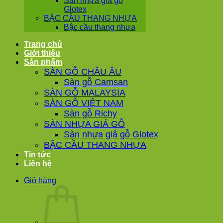
Sàn nhựa giả gỗ
Glotex
BẬC CẦU THANG NHỰA
Bậc cầu thang nhựa
Trang chủ
Giới thiệu
Sản phẩm
SÀN GỖ CHÂU ÂU
Sàn gỗ Camsan
SÀN GỖ MALAYSIA
SÀN GỖ VIỆT NAM
Sàn gỗ Richy
SÀN NHỰA GIẢ GỖ
Sàn nhựa giả gỗ Glotex
BẬC CẦU THANG NHỰA
Tin tức
Liên hệ
Giỏ hàng