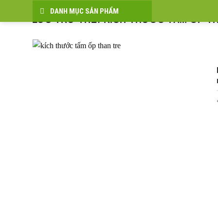
Bỏ
DANH MỤC SẢN PHẨM
qua
LƯU TRỮ THẺ:
KÍCH THƯỚC TẤM ỐP T
nội
dung