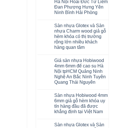
Hà Nội Hoài Đức Từ Liêm
AI
khóa
dày
4mm
Đan Phượng Hưng Yên
12mm
6mm
Ninh Bình Hải Phòng
bản
đế
to
cao
Không
tại
su
có
Hà
glotex
Sàn nhựa Glotex và Sàn
bình
Nội
charm
luận
nhựa Charm wood giả gỗ
Thanh
wood
ở
Xuân
hobiwood
hèm khóa có thị trường
Sàn
Thanh
kosmos
nhựa
rộng lớn nhiều khách
Trì
fukione
Glotex
Bắc
hàng quan tâm
wilson
và
Ninh
mikado
Sàn
Không
Cầu
4mm
nhựa
có
Giấy
6mm
Hobiwood
Giá sàn nhựa Hobiwood
bình
Tây
báo
giả
luận
Hồ
4mm 6mm đế cao su Hà
giá
gỗ
ở
Hưng
thợ
hèm
Nội tpHCM Quảng Ninh
Sàn
Yên
Sửa
khóa
nhựa
Nghệ An Bắc Ninh Tuyên
TpHCM
sàn
4mm
Glotex
Bình
nhựa
6mm
Quang Thái Nguyên
và
Dương
bao
đế
Sàn
Huế
nhiêu
Không
cao
nhựa
Cần
1m2
có
su
Charm
Sàn nhựa Hobiwood 4mm
Thơ
tại
bình
có
wood
Đà
tphcm
luận
hèm
6mm giả gỗ hèm khóa uy
giả
Nẵng
Bình
ở
khóa
gỗ
tín hàng đầu đã được
Mỹ
Dương
Giá
thông
hèm
Đức
Đà
sàn
minh
khẳng định tại Việt Nam
khóa
Hoài
Nẵng
nhựa
chống
có
Đức
Khánh
Hobiwood
Không
cong
thị
Ninh
Hòa
4mm
có
vênh
trường
Sàn nhựa Glotex và Sàn
Giang
Hải
6mm
bình
co
rộng