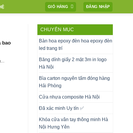
HỆ
GIỎ HÀNG
ĐĂNG NHẬP
CHUYÊN MỤC
Bàn hoa epoxy đèn hoa epoxy đèn
à bao
led trang trí
Băng dính giấy 2 mặt 3m in logo
...
Hà Nội
Bìa carton nguyên tấm đóng hàng
Hải Phòng
Cửa nhựa composite Hà Nội
Đã xác minh Uy tín ✅
Khóa cửa vân tay thông minh Hà
Nội Hưng Yên