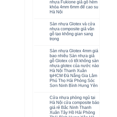
Hải
Phòng
đế
luận
ngót
nhựa Fukione giả gỗ hèm
lớn
Phòng
ở
Lâm
cao
Gia
nhiều
khóa 4mm 6mm đế cao su
Tứ
Sàn
Đồng
su
Lâm
khách
Kỳ
nhựa
Hưng
Hà
Hà Nội
Thanh
hàng
Đan
Hobiwood
Yên
Nội
Xuân
quan
Phượng
4mm
Không
Nghệ
tpHCM
Hà
tâm
Gia
6mm
có
An
Quảng
Nội
Sàn nhựa Glotex và cửa
Lộc
giả
bình
Quảng
Ninh
Hoài
Quảng
gỗ
luận
Ninh
Nghệ
nhựa composite giả vân
Đức
ở
Ninh
hèm
Phú
An
Từ
gỗ tạo không gian sang
Sàn
Thanh
khóa
Thọ
Bắc
Liêm
nhựa
Miện
uy
Bắc
Ninh
trọng
Đan
Glotex
Nghệ
tín
Ninh
Tuyên
Phượng
và
Không
An
hàng
Tuyên
Quang
Hưng
Sàn
có
Thanh
đầu
Quang
Thái
Yên
Sàn nhựa Glotex 4mm giá
nhựa
bình
Hà
đã
Nguyên
Ninh
Fukione
luận
Ninh
được
bao nhiêu Sàn nhựa giả
Bình
ở
giả
Bình
khẳng
Hải
gỗ Glotex có tốt không sàn
Sàn
gỗ
Thái
định
Phòng
nhựa
hèm
Bình
tại
nhựa glotex của nước nào
Glotex
khóa
Thanh
Việt
Hà Nội Thanh Xuân
và
4mm
Hóa
Nam
cửa
6mm
Quỳnh
tpHCM Đà Nẵng Gia Lâm
nhựa
đế
Phụ
Phú Thọ Hải Phòng Sóc
composite
cao
Phú
giả
su
Sơn Ninh Bình Hưng Yên
Thọ
vân
Hà
Lào
Không
gỗ
Nội
Cai
có
tạo
Tuyên
Cửa nhựa phòng ngủ tại
bình
không
Quang
luận
gian
Hà Nội cửa composite báo
ở
sang
giá rẻ Bắc Ninh Thanh
Sàn
trọng
nhựa
Xuân Tây Hồ Hải Phòng
Glotex