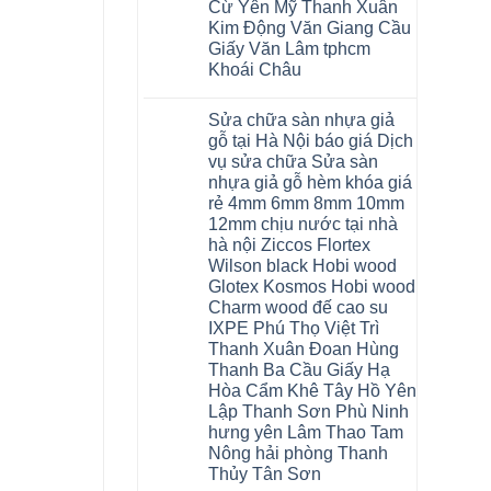
Cừ Yên Mỹ Thanh Xuân
rẻ
Long
Hưng
tpHCM
Yên
Kim Động Văn Giang Cầu
Thanh
Giấy Văn Lâm tphcm
Xuân
Bắc
Khoái Châu
Ninh
Ninh
Không
Bình
có
Sửa chữa sàn nhựa giả
Đà
bình
Nẵng
luận
gỗ tại Hà Nội báo giá Dịch
ở
Quảng
vụ sửa chữa Sửa sàn
Thợ
Ninh
sửa
nhựa giả gỗ hèm khóa giá
sàn
rẻ 4mm 6mm 8mm 10mm
nhựa
thợ
12mm chịu nước tại nhà
sửa
hà nội Ziccos Flortex
sàn
nhà
Wilson black Hobi wood
thợ
Glotex Kosmos Hobi wood
sửa
sàn
Charm wood đế cao su
gỗ
IXPE Phú Thọ Việt Trì
tại
Thanh Xuân Đoan Hùng
Hà
Nội
Thanh Ba Cầu Giấy Hạ
báo
Hòa Cẩm Khê Tây Hồ Yên
giá
Dịch
Lập Thanh Sơn Phù Ninh
vụ
hưng yên Lâm Thao Tam
sửa
chữa
Nông hải phòng Thanh
Sửa
Thủy Tân Sơn
sàn
nhựa