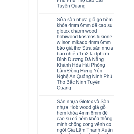
Phụ Phú Thọ Lào Cai
Tuyên Quang
Không
có
Sửa sàn nhựa giả gỗ hèm
bình
luận
khóa 4mm 6mm đế cao su
ở
glotex charm wood
Sàn
gỗ
hobiwood kosmos fukione
AURUM
wilson mikado 4mm 6mm
Floor
Báo
báo giá thợ Sửa sàn nhựa
giá
bao nhiêu 1m2 tại tphcm
Sàn
gỗ
Bình Dương Đà Nẵng
AURUM
Khánh Hòa Hải Phòng
Floor
nhập
Lâm Đồng Hưng Yên
khẩu
Nghệ An Quảng Ninh Phú
Malaysia
Thọ Bắc Ninh Tuyên
RUM
14
Quang
AI
15
Không
AI
có
Sàn nhựa Glotex và Sàn
13
bình
RUM
luận
nhựa Hobiwood giả gỗ
AI
ở
hèm khóa 4mm 6mm đế
35
Sửa
AI
sàn
cao su có hèm khóa thông
36
nhựa
minh chống cong vênh co
RUM
giả
AI
gỗ
ngót Gia Lâm Thanh Xuân
37
hèm