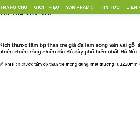
TRANG CHỦ
GIỚI THIỆU
SẢN PHẨM
TIN TỨC
LIÊN 
HAN TRE CAO CẤP
Kích thước tấm ốp than tre giả đá lam sóng vân vải gỗ l
nhiêu chiều rộng chiều dài độ dày phổ biến nhất Hà Nội
📏 Khi kích thước tấm ốp than tre thông dụng nhất thường là 1220mm x