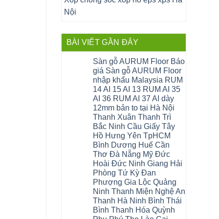
Nội
BÀI VIẾT GẦN ĐÂY
Sàn gỗ AURUM Floor Báo
giá Sàn gỗ AURUM Floor
nhập khẩu Malaysia RUM
14 AI 15 AI 13 RUM AI 35
AI 36 RUM AI 37 AI dày
12mm bản to tại Hà Nội
Thanh Xuân Thanh Trì
Bắc Ninh Cầu Giấy Tây
Hồ Hưng Yên TpHCM
Bình Dương Huế Cần
Thơ Đà Nẵng Mỹ Đức
Hoài Đức Ninh Giang Hải
Phòng Tứ Kỳ Đan
Phượng Gia Lộc Quảng
Ninh Thanh Miện Nghệ An
Thanh Hà Ninh Bình Thái
Bình Thanh Hóa Quỳnh