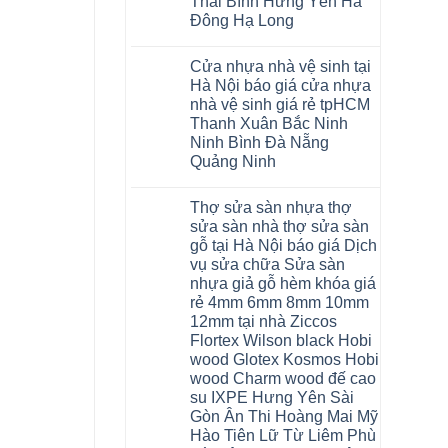
Thái Bình Hưng Yên Hà
4mm
giá
Đông Hạ Long
bao
Không
nhiêu
có
Sàn
Cửa nhựa nhà vệ sinh tại
bình
nhựa
luận
giả
Hà Nội báo giá cửa nhựa
ở
gỗ
nhà vệ sinh giá rẻ tpHCM
Cửa
Glotex
nhựa
có
Thanh Xuân Bắc Ninh
phòng
tốt
Ninh Bình Đà Nẵng
ngủ
không
tại
sàn
Quảng Ninh
Hà
nhựa
Không
Nội
glotex
có
cửa
của
Thợ sửa sàn nhựa thợ
bình
composite
nước
luận
báo
nào
sửa sàn nhà thợ sửa sàn
ở
giá
Hà
gỗ tại Hà Nội báo giá Dịch
Cửa
rẻ
Nội
nhựa
Bắc
vụ sửa chữa Sửa sàn
Thanh
nhà
Ninh
Xuân
nhựa giả gỗ hèm khóa giá
vệ
Thanh
tpHCM
sinh
Xuân
rẻ 4mm 6mm 8mm 10mm
Đà
tại
Tây
Nẵng
12mm tại nhà Ziccos
Hà
Hồ
Gia
Nội
Flortex Wilson black Hobi
Hải
Lâm
báo
Phòng
Phú
wood Glotex Kosmos Hobi
giá
Thái
Thọ
cửa
wood Charm wood đế cao
Bình
Hải
nhựa
Hưng
Phòng
su IXPE Hưng Yên Sài
nhà
Yên
Sóc
Gòn Ân Thi Hoàng Mai Mỹ
vệ
Hà
Sơn
sinh
Đông
Ninh
Hào Tiên Lữ Từ Liêm Phù
giá
Hạ
Bình