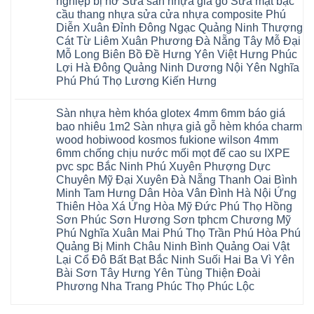
nghiệp bị hở Sửa sàn nhựa giả gỗ Sửa mặt bậc
sàn
Gia
ứng
yên
ở
nhựa
Lâm
cầu thang nhựa sửa cửa nhựa composite Phú
hòa
Lâm
Sửa
giả
Hà
long
Thao
chữa
Diễn Xuân Đỉnh Đông Ngạc Quảng Ninh Thượng
gỗ
Nam
biên
Tam
sàn
Sửa
Hà
Cát Từ Liêm Xuân Phương Đà Nẵng Tây Mỗ Đại
sài
Nông
gỗ
mặt
Nội
gòn
hải
tại
Mỗ Long Biên Bồ Đề Hưng Yên Việt Hưng Phúc
bậc
Hưng
đông
phòng
Hà
cầu
Lợi Hà Đông Quảng Ninh Dương Nội Yên Nghĩa
Yên
anh
Thanh
Nội
thang
Đông
sóc
Thủy
Sửa
Phú Phú Thọ Lương Kiến Hưng
nhựa
Anh
sơn
Tân
sàn
sửa
Quảng
gia
Không
Sơn
gỗ
cửa
Ninh
lâm
có
công
nhựa
Sàn nhựa hèm khóa glotex 4mm 6mm báo giá
Nam
đà
bình
nghiệp
composite
Định
nẵng
luận
tại
bao nhiêu 1m2 Sàn nhựa giả gỗ hèm khóa charm
Phúc
Sóc
ở
thanh
Hà
Thọ
wood hobiwood kosmos fukione wilson 4mm
Sơn
Sửa
xuân
Nội
Phúc
Ninh
sàn
cầu
Sửa
6mm chống chịu nước mối mọt đế cao su IXPE
Lộc
Bình
gỗ
giấy
sàn
Hát
pvc spc Bắc Ninh Phú Xuyên Phượng Dực
Thái
bị
hoành
nhựa
Môn
Bình
hở
bồ
Chuyên Mỹ Đại Xuyên Đà Nẵng Thanh Oai Bình
giả
Sài
Vĩnh
tại
hạ
gỗ
Gòn
Minh Tam Hưng Dân Hòa Vân Đình Hà Nội Ứng
Phúc
Hà
long
Sửa
Thạch
Tây
Nội
ninh
Thiên Hòa Xá Ứng Hòa Mỹ Đức Phú Thọ Hồng
mặt
Thất
Hồ
Sửa
giang
bậc
Sơn Phúc Sơn Hương Sơn tphcm Chương Mỹ
Hạ
Thanh
sàn
hoàng
cầu
Bằng
Hóa
gỗ
Phú Nghĩa Xuân Mai Phú Thọ Trần Phú Hòa Phú
mai
thang
Tây
Đống
công
quảng
nhựa
Quảng Bị Minh Châu Ninh Bình Quảng Oai Vật
Phương
Đa
nghiệp
ninh
sửa
tphcm
Nghệ
Lại Cổ Đô Bất Bạt Bắc Ninh Suối Hai Ba Vì Yên
bị
tây
cửa
Hòa
An
hở
hồ
nhựa
Bài Sơn Tây Hưng Yên Tùng Thiện Đoài
Lạc
Sửa
sơn
composite
Yên
Phương Nha Trang Phúc Thọ Phúc Lộc
sàn
tây
Thanh
Xuân
nhựa
hưng
Trì
Quốc
Không
giả
yên
Đại
Oai
có
gỗ