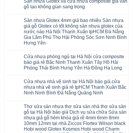
Sàn nhựa Glotex và cửa nhựa composite giả vân
cao
Hobiwood
minh
bình
Giấy
trường
1m2
su
4mm
chống
luận
gỗ tạo không gian sang trọng
Tây
rộng
tại
Hà
6mm
ở
cong
Hồ
lớn
tphcm
Nội
giả
Sàn
vênh
Không
Hưng
nhiều
Bình
tpHCM
gỗ
nhựa
co
có
Yên
khách
Dương
Sàn nhựa Glotex 4mm giá bao nhiêu Sàn nhựa
Quảng
hèm
Glotex
ngót
bình
TpHCM
hàng
Đà
Ninh
khóa
và
Gia
luận
giả gỗ Glotex có tốt không sàn nhựa glotex của
Bình
quan
Nẵng
Nghệ
uy
Sàn
ở
Lâm
Dương
tâm
Khánh
nước nào Hà Nội Thanh Xuân tpHCM Đà Nẵng
An
tín
nhựa
Sàn
Thanh
Huế
Hòa
Bắc
hàng
Fukione
nhựa
Xuân
Gia Lâm Phú Thọ Hải Phòng Sóc Sơn Ninh Bình
Cần
Hải
Ninh
đầu
giả
Glotex
Hà
Thơ
Phòng
Hưng Yên
Tuyên
đã
gỗ
và
Nội
Đà
Lâm
Quang
được
hèm
cửa
Hoài
Nẵng
Không
Đồng
Thái
khẳng
khóa
nhựa
Đức
Mỹ
có
Hưng
Nguyên
định
4mm
composite
Từ
Cửa nhựa phòng ngủ tại Hà Nội cửa composite
Đức
bình
Yên
tại
6mm
giả
Liêm
Hoài
luận
Nghệ
báo giá rẻ Bắc Ninh Thanh Xuân Tây Hồ Hải
Việt
đế
vân
Đan
Đức
ở
An
Nam
cao
gỗ
Phượng
Phòng Thái Bình Hưng Yên Hà Đông Hạ Long
Ninh
Sàn
Quảng
su
tạo
Hưng
Giang
nhựa
Ninh
Không
Hà
không
Yên
Hải
Glotex
Phú
có
Nội
gian
Ninh
Phòng
4mm
Thọ
Cửa nhựa nhà vệ sinh tại Hà Nội báo giá cửa
bình
sang
Bình
Tứ
giá
Bắc
luận
trọng
Hải
nhựa nhà vệ sinh giá rẻ tpHCM Thanh Xuân Bắc
Kỳ
bao
Ninh
ở
Phòng
Đan
nhiêu
Ninh Ninh Bình Đà Nẵng Quảng Ninh
Tuyên
Cửa
Phượng
Sàn
Quang
nhựa
Gia
nhựa
Không
phòng
Lộc
giả
có
ngủ
Thợ sửa sàn nhựa thợ sửa sàn nhà thợ sửa sàn
Quảng
gỗ
bình
tại
Ninh
Glotex
luận
gỗ tại Hà Nội báo giá Dịch vụ sửa chữa Sửa sàn
Hà
ở
Thanh
có
Nội
nhựa giả gỗ hèm khóa giá rẻ 4mm 6mm 8mm
Cửa
Miện
tốt
cửa
nhựa
Nghệ
không
10mm 12mm tại nhà Ziccos Flortex Wilson black
composite
nhà
An
sàn
báo
Hobi wood Glotex Kosmos Hobi wood Charm
vệ
Thanh
nhựa
giá