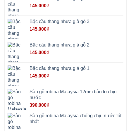
Cổ
Đô
145.000
₫
Bất
Bạt
Bắc
Ninh
Bậc cầu thang nhựa giả gỗ 3
Suối
Hai
145.000
₫
Ba
Vì
Yên
Bài
Bậc cầu thang nhựa giả gỗ 2
Sơn
Tây
145.000
₫
Hưng
Yên
Tùng
Thiện
Bậc cầu thang nhựa giả gỗ 1
Đoài
Phương
145.000
₫
Nha
Trang
Phúc
Thọ
Sàn gỗ robina Malaysia 12mm bản to chịu
Phúc
Lộc
nước
390.000
₫
Sàn gỗ robina Malaysia chống chịu nước tốt
nhất