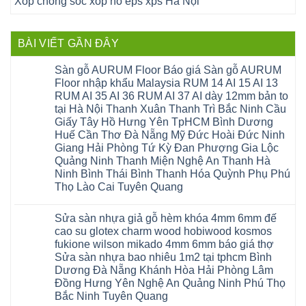
Xốp chống sốc xốp nổ eps xps Hà Nội
BÀI VIẾT GẦN ĐÂY
Sàn gỗ AURUM Floor Báo giá Sàn gỗ AURUM
Floor nhập khẩu Malaysia RUM 14 AI 15 AI 13
RUM AI 35 AI 36 RUM AI 37 AI dày 12mm bản to
tại Hà Nội Thanh Xuân Thanh Trì Bắc Ninh Cầu
Giấy Tây Hồ Hưng Yên TpHCM Bình Dương
Huế Cần Thơ Đà Nẵng Mỹ Đức Hoài Đức Ninh
Giang Hải Phòng Tứ Kỳ Đan Phượng Gia Lộc
Quảng Ninh Thanh Miện Nghệ An Thanh Hà
Ninh Bình Thái Bình Thanh Hóa Quỳnh Phụ Phú
Thọ Lào Cai Tuyên Quang
Không
có
Sửa sàn nhựa giả gỗ hèm khóa 4mm 6mm đế
bình
luận
cao su glotex charm wood hobiwood kosmos
ở
fukione wilson mikado 4mm 6mm báo giá thợ
Sàn
gỗ
Sửa sàn nhựa bao nhiêu 1m2 tại tphcm Bình
AURUM
Dương Đà Nẵng Khánh Hòa Hải Phòng Lâm
Floor
Báo
Đồng Hưng Yên Nghệ An Quảng Ninh Phú Thọ
giá
Bắc Ninh Tuyên Quang
Sàn