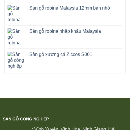
Sàn gỗ robina Malaysia 12mm bản nhỏ
Sàn gỗ robina nhập khẩu Malaysia
Sàn gỗ xương cá Ziccos S001
SÀN GỖ CÔNG NGHIỆP
: Vĩnh Xuyên, Vĩnh Hòa, Ninh Giang, Hải