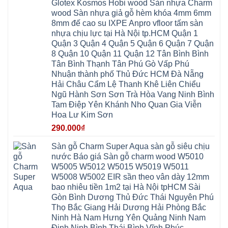
đế
Phù
Glotex Kosmos Hobi wood Sàn nhựa Charm
Hưng
Minh
cao
Đổng
Yên
Tam
wood Sàn nhựa giả gỗ hèm khóa 4mm 6mm
su
Hải
Việt
Hưng
IXPE
Phòng
8mm đế cao su IXPE Anpro vfloor tấm sàn
Hưng
Dân
pvc
Thư
Phúc
Hòa
nhựa chịu lực tại Hà Nội tp.HCM Quận 1
spc
Lâm
Lợi
Vân
Bắc
Đông
Quận 3 Quận 4 Quận 5 Quận 6 Quận 7 Quận
Hà
Đình
Ninh
Anh
Đông
Nghệ
8 Quận 10 Quận 11 Quận 12 Tân Bình Bình
Phú
Phúc
Quảng
An
Xuyên
Thịnh
Ninh
Tân Bình Thạnh Tân Phú Gò Vấp Phú
Ứng
Phượng
Thiên
Dương
Thiên
Dực
Nhuận thành phố Thủ Đức HCM Đà Nẵng
Quảng
Nội
Hòa
Chuyên
Ninh
Yên
Hải Châu Cẩm Lệ Thanh Khê Liên Chiểu
Xá
Mỹ
Lộc
Nghĩa
Ứng
Đại
Vĩnh
Ngũ Hành Sơn Sơn Trà Hòa Vang Ninh Bình
Phú
Hòa
Xuyên
Thanh
Phú
Tam Điệp Yên Khánh Nho Quan Gia Viễn
Thanh
Đà
Mê
Thọ
Hóa
Nẵng
Linh
Hoa Lư Kim Sơn
Lương
Mỹ
Thanh
Hưng
Kiến
Đức
Oai
Yên
290.000
₫
Hưng
Hồng
Bình
Yên
Sơn
Minh
Lãng
Phúc
Sàn gỗ Charm Super Aqua sàn gỗ siêu chịu
Tam
Tiến
Sơn
Hưng
Thắng
nước Báo giá Sàn gỗ charm wood W5010
Ninh
Dân
Quang
Bình
Hòa
W5005 W5012 W5015 W5019 W5011
Minh
Hương
Vân
Sóc
W5008 W5002 EIR sần theo vân dày 12mm
Sơn
Đình
Sơn
Chương
Hà
Hà
bao nhiêu tiền 1m2 tại Hà Nội tpHCM Sài
Mỹ
Nội
Nam
Gòn Bình Dương Thủ Đức Thái Nguyên Phú
Nam
Ứng
Đa
Định
Thiên
Phúc
Thọ Bắc Giang Hải Dương Hải Phòng Bắc
Phú
Hòa
Nội
Nghĩa
Ninh Hà Nam Hưng Yên Quảng Ninh Nam
Xá
Bài
Xuân
Ứng
Bắc
Định Ninh Bình Thái Bình Vĩnh Phúc