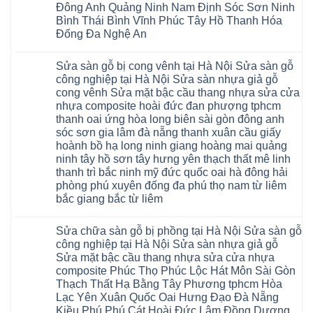
Hà
Đông Anh Quảng Ninh Nam Định Sóc Sơn Ninh
giả
Nội
gỗ
Bình Thái Bình Vĩnh Phúc Tây Hồ Thanh Hóa
báo
hèm
giá
Đống Đa Nghệ An
khóa
Dịch
giá
Không
vụ
rẻ
có
sửa
4mm
Sửa sàn gỗ bị cong vênh tại Hà Nội Sửa sàn gỗ
bình
chữa
6mm
luận
Sửa
công nghiệp tại Hà Nội Sửa sàn nhựa giả gỗ
8mm
ở
sàn
10mm
cong vênh Sửa mặt bậc cầu thang nhựa sửa cửa
Sửa
nhựa
12mm
sàn
nhựa composite hoài đức đan phượng tphcm
giả
tại
gỗ
gỗ
nhà
thanh oai ứng hòa long biên sài gòn đông anh
bị
hèm
Ziccos
ngấm
sóc sơn gia lâm đà nẵng thanh xuân cầu giấy
khóa
Flortex
nước
giá
Wilson
hoành bồ hạ long ninh giang hoàng mai quảng
tại
rẻ
black
Hà
ninh tây hồ sơn tây hưng yên thạch thất mê linh
4mm
Hobi
Nội
6mm
thanh trì bắc ninh mỹ đức quốc oai hà đông hải
wood
Sửa
8mm
Glotex
sàn
phòng phú xuyên đống đa phú thọ nam từ liêm
10mm
Kosmos
gỗ
12mm
bắc giang bắc từ liêm
Hobi
công
chịu
wood
nghiệp
Không
nước
Charm
tại
có
tại
wood
Hà
Sửa chữa sàn gỗ bị phồng tại Hà Nội Sửa sàn gỗ
bình
nhà
đế
Nội
luận
hà
công nghiệp tại Hà Nội Sửa sàn nhựa giả gỗ
cao
Sửa
ở
nội
su
Sửa mặt bậc cầu thang nhựa sửa cửa nhựa
sàn
Sửa
Ziccos
IXPE
nhựa
sàn
Flortex
composite Phúc Thọ Phúc Lộc Hát Môn Sài Gòn
Hưng
giả
gỗ
Wilson
Yên
Thạch Thất Hạ Bằng Tây Phương tphcm Hòa
gỗ
bị
black
Sài
cong
cong
Hobi
Lạc Yên Xuân Quốc Oai Hưng Đạo Đà Nẵng
Gòn
vênh
vênh
wood
Ân
Kiều Phú Phú Cát Hoài Đức Lâm Đồng Dương
Sửa
tại