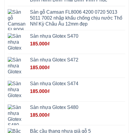
Mai
Hòa
Ninh
Mỹ
Trung
Đức
Giã
Sàn gỗ Camsan FL8006 4200 0720 5013
Phú
Kim
5011 7002 nhập khẩu chống chịu nước Thổ
Thọ
Anh
Hồng
Nhĩ Kỳ Châu Âu 12mm đẹp
Sơn
Phúc
Sơn
Sàn nhựa Glotex S470
Hương
Sơn
185.000
₫
tphcm
Chương
Mỹ
Phú
Sàn nhựa Glotex S472
Nghĩa
Xuân
185.000
₫
Mai
Phú
Thọ
Trần
Sàn nhựa Glotex S474
Phú
Hòa
185.000
₫
Phú
Quảng
Bị
Minh
Châu
Sàn nhựa Glotex S480
Ninh
Bình
185.000
₫
Quảng
Oai
Vật
Lại
Bậc cầu thang nhựa giả gỗ 5