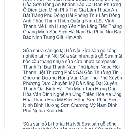
Glotex
Thi
mặt
Hà
Hòa Sơn Đồng An Khánh Lào Cai Đan Phượng
Kosmos
Hoàng
bậc
Nội
Hobi
Mai
Ô Diên Liên Minh Phú Thọ Gia Lâm Thuận An
cầu
Sửa
wood
Mỹ
thang
sàn
Bát Tràng Phù Đổng Hải Phòng Thư Lâm Đông
Charm
Hào
nhựa
gỗ
wood
Tiên
Anh Phúc Thịnh Thiên Quảng Ninh Lộc Vĩnh
sửa
công
đế
Lữ
cửa
Thanh Mê Linh Hưng Yên Yên Lãng Tiến Thắng
nghiệp
cao
Từ
nhựa
tại
su
Quang Minh Sóc Sơn Hà Nam Đa Phúc Nội Bài
Liêm
composite
Hà
IXPE
Phù
tpHCM
Bắc Ninh Trung Giã Kim Anh
Nội
Phú
Cừ
Sài
Sửa
Thọ
Yên
Không
Gòn
sàn
Việt
Mỹ
có
Hoài
nhựa
Trì
Sửa chữa sàn gỗ tại Hà Nội Sửa sàn gỗ công
Thanh
bình
Đức
giả
Thanh
Xuân
luận
Bình
nghiệp tại Hà Nội Sửa sàn nhựa giả gỗ Sửa mặt
gỗ
Xuân
Kim
ở
Dương
cong
Đoan
bậc cầu thang nhựa sửa cửa nhựa composite
Động
Sửa
Thủ
vênh
Hùng
Văn
chữa
Thanh Trì Đại Thanh Nam Phù tphcm Ngọc Hồi
Đức
Sửa
Thanh
Giang
sàn
Thanh
mặt
Ba
Thanh Liệt Thượng Phúc Sài Gòn Thường Tín
Cầu
gỗ
Xuân
bậc
Cầu
Giấy
bị
Chương Dương Hồng Vân Cần Thơ Phú Xuyên
Thái
cầu
Giấy
Văn
phồng
Nguyên
thang
Hạ
Phượng Dực Chuyên Mỹ Đà Nẵng Đại Xuyên
Lâm
tại
Phú
nhựa
Hòa
tphcm
Hà
Thanh Oai Bình Hà Tĩnh Minh Tam Hưng Dân
Thọ
sửa
Cẩm
Khoái
Nội
Bắc
cửa
Hòa Vân Đình Nghệ An Ứng Thiên Hòa Xá Ứng
Khê
Châu
Sửa
Giang
nhựa
Tây
sàn
Hòa Thanh Hóa Mỹ Đức Hồng Sơn Phúc Sơn
Long
composite
Hồ
gỗ
Biên
hoài
Ninh Bình Hương Sơn Chương Mỹ Nam Định
Yên
công
Hải
đức
Lập
Phú Nghĩa Xuân Mai
nghiệp
Dương
đan
Thanh
tại
Hải
phượng
Sơn
Không
Hà
Phòng
tphcm
Phù
có
Nội
Bắc
thanh
Sửa sàn gỗ bị hở tại Hà Nội Sửa sàn gỗ công
Ninh
bình
Sửa
Ninh
oai
hưng
luận