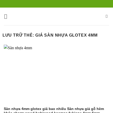
Bỏ
qua
nội
dung
LƯU TRỮ THẺ:
GIÁ SÀN NHỰA GLOTEX 4MM
Sàn nhựa 4mm glotex giá bao nhiêu Sàn nhựa giả gỗ hèm