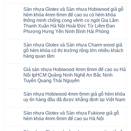
gỗ
Không
AURUM
có
Floor
Sàn nhựa Glotex và Sàn nhựa Hobiwood giả gỗ
bình
nhập
luận
hèm khóa 4mm 6mm đế cao su có hèm khóa
khẩu
ở
Malaysia
thông minh chống cong vênh co ngót Gia Lâm
Sửa
RUM
sàn
Thanh Xuân Hà Nội Hoài Đức Từ Liêm Đan
14
nhựa
AI
Phượng Hưng Yên Ninh Bình Hải Phòng
giả
15
gỗ
Không
AI
hèm
có
13
khóa
Sàn nhựa Glotex và Sàn nhựa Charm wood giả
bình
RUM
4mm
luận
AI
gỗ hèm khóa có thị trường rộng lớn nhiều khách
6mm
ở
35
đế
hàng quan tâm
Sàn
AI
cao
nhựa
36
Không
su
Glotex
RUM
có
glotex
và
AI
Giá sàn nhựa Hobiwood 4mm 6mm đế cao su Hà
bình
charm
Sàn
37
luận
wood
Nội tpHCM Quảng Ninh Nghệ An Bắc Ninh
nhựa
AI
ở
hobiwood
Hobiwood
Tuyên Quang Thái Nguyên
dày
Sàn
kosmos
giả
12mm
nhựa
fukione
gỗ
Không
bản
Glotex
wilson
hèm
có
to
và
mikado
Sàn nhựa Hobiwood 4mm 6mm giả gỗ hèm khóa
khóa
bình
tại
Sàn
4mm
4mm
luận
uy tín hàng đầu đã được khẳng định tại Việt Nam
Hà
nhựa
6mm
ở
6mm
Nội
Charm
báo
Giá
đế
Không
Thanh
wood
giá
sàn
cao
có
Xuân
giả
thợ
Sàn nhựa Glotex và Sàn nhựa Fukione giả gỗ
nhựa
su
bình
Thanh
gỗ
Sửa
Hobiwood
có
luận
hèm khóa 4mm 6mm đế cao su Hà Nội
Trì
hèm
sàn
4mm
ở
hèm
Bắc
khóa
nhựa
6mm
Sàn
khóa
Không
Ninh
có
bao
đế
nhựa
thông
có
Cầu
thị
nhiêu