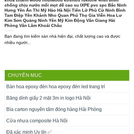
khóa charm wood hobiwood kosmos fukione 4mm 6mm
chống chịu nước mối mọt đế cao su IXPE pvc spc Bắc Ninh
Hưng Yên Ân Thi Mỹ Hào Hà Nội Tiên Lữ Phù Cừ Ninh Bình
Tam Điệp Yên Khánh Nho Quan Phú Thọ Gia Viễn Hoa Lư
Kim Sơn Quảng Ninh Yên Mỹ Kim Động Văn Giang Hải
Phòng Văn Lâm Khoái Châu
Bạn đang tìm kiếm sàn nhà hiện đại, chất lượng cao và được
nhiều người...
CHUYÊN MỤC
Bàn hoa epoxy đèn hoa epoxy đèn led trang trí
Băng dính giấy 2 mặt 3m in logo Hà Nội
Bìa carton nguyên tấm đóng hàng Hải Phòng
Cửa nhựa composite Hà Nội
Đã xác minh Uy tín ✅