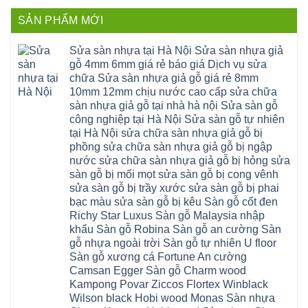
thạch
Thanh
Hưng
bình
Sửa
thất
Nam
Đạo
luận
mặt
mê
SẢN PHẨM MỚI
Phù
ở
Đà
bậc
linh
tphcm
Sàn
Nẵng
cầu
thanh
Ngọc
nhựa
Kiều
thang
trì
Hồi
hèm
Sửa sàn nhựa tại Hà Nội Sửa sàn nhựa giả
Phú
nhựa
bắc
Thanh
khóa
Phú
sửa
ninh
gỗ 4mm 6mm giá rẻ báo giá Dịch vụ sửa
Liệt
glotex
Cát
cửa
mỹ
Thượng
4mm
Hoài
chữa Sửa sàn nhựa giả gỗ giá rẻ 8mm
nhựa
đức
Phúc
6mm
Đức
composite
quốc
10mm 12mm chịu nước cao cấp sửa chữa
Sài
báo
Lâm
Phú
oai
Gòn
giá
Đồng
sàn nhựa giả gỗ tại nhà hà nội Sửa sàn gỗ
Diễn
hà
Thường
bao
Dương
Xuân
đông
Tín
công nghiệp tại Hà Nội Sửa sàn gỗ tự nhiên
nhiêu
Hòa
Đỉnh
hải
Chương
1m2
Sơn
tại Hà Nội sửa chữa sàn nhựa giả gỗ bị
Đông
phòng
Dương
Sàn
Đồng
Ngạc
phú
Hồng
phồng sửa chữa sàn nhựa giả gỗ bị ngập
nhựa
An
Quảng
xuyên
Vân
giả
Khánh
nước sửa chữa sàn nhựa giả gỗ bị hỏng sửa
Ninh
đống
Cần
gỗ
Lào
Thượng
đa
Thơ
sàn gỗ bị mối mọt sửa sàn gỗ bị cong vênh
hèm
Cai
Cát
phú
Phú
khóa
Đan
sửa sàn gỗ bị trầy xước sửa sàn gỗ bị phai
Từ
thọ
Xuyên
charm
Phượng
Liêm
nam
Phượng
bạc màu sửa sàn gỗ bị kêu Sàn gỗ cốt đen
wood
Ô
Xuân
từ
Dực
hobiwood
Diên
Phương
Richy Star Luxus Sàn gỗ Malaysia nhập
liêm
Chuyên
kosmos
Liên
Đà
bắc
Mỹ
fukione
khẩu Sàn gỗ Robina Sàn gỗ an cường Sàn
Minh
Nẵng
giang
Đà
wilson
Phú
Tây
bắc
gỗ nhựa ngoài trời Sàn gỗ tự nhiên U floor
Nẵng
4mm
Thọ
Mỗ
từ
Đại
6mm
Gia
Sàn gỗ xương cá Fortune An cường
Đại
liêm
Xuyên
chống
Lâm
Mỗ
Camsan Egger Sàn gỗ Charm wood
Thanh
chịu
Thuận
Long
Oai
nước
An
Kampong Povar Ziccos Flortex Winblack
Biên
Bình
mối
Bát
Bồ
Hà
Wilson black Hobi wood Monas Sàn nhựa
mọt
Tràng
Đề
Tĩnh