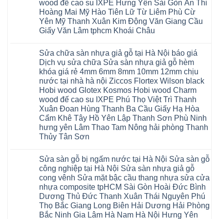
sinh
Hà
glotex
wood đế cao su IXPE Hưng Yên Sài Gòn Ân Thi
rẻ
tại
Ninh
của
Bắc
Hoàng Mai Mỹ Hào Tiên Lữ Từ Liêm Phù Cừ
Hà
Bình
nước
Ninh
Nội
Thái
nào
Yên Mỹ Thanh Xuân Kim Động Văn Giang Cầu
Thanh
báo
Bình
Hà
Xuân
Giấy Văn Lâm tphcm Khoái Châu
giá
Thanh
Nội
Tây
cửa
Hóa
Thanh
Không
Hồ
nhựa
Quỳnh
Xuân
có
Hải
nhà
Phụ
tpHCM
Sửa chữa sàn nhựa giả gỗ tại Hà Nội báo giá
bình
Phòng
vệ
Phú
Đà
luận
Thái
Dịch vụ sửa chữa Sửa sàn nhựa giả gỗ hèm
sinh
Thọ
Nẵng
ở
Bình
giá
khóa giá rẻ 4mm 6mm 8mm 10mm 12mm chịu
Lào
Gia
Thợ
Hưng
rẻ
Cai
Lâm
sửa
nước tại nhà hà nội Ziccos Flortex Wilson black
Yên
tpHCM
Tuyên
Phú
sàn
Hà
Hobi wood Glotex Kosmos Hobi wood Charm
Thanh
Quang
Thọ
nhựa
Đông
Xuân
Hải
thợ
wood đế cao su IXPE Phú Thọ Việt Trì Thanh
Hạ
Bắc
Phòng
sửa
Long
Xuân Đoan Hùng Thanh Ba Cầu Giấy Hạ Hòa
Ninh
Sóc
sàn
Ninh
Sơn
nhà
Cẩm Khê Tây Hồ Yên Lập Thanh Sơn Phù Ninh
Bình
Ninh
thợ
hưng yên Lâm Thao Tam Nông hải phòng Thanh
Đà
Bình
sửa
Nẵng
Hưng
sàn
Thủy Tân Sơn
Quảng
Yên
gỗ
Ninh
Không
tại
có
Hà
Sửa sàn gỗ bị ngấm nước tại Hà Nội Sửa sàn gỗ
bình
Nội
luận
báo
công nghiệp tại Hà Nội Sửa sàn nhựa giả gỗ
ở
giá
cong vênh Sửa mặt bậc cầu thang nhựa sửa cửa
Sửa
Dịch
chữa
nhựa composite tpHCM Sài Gòn Hoài Đức Bình
vụ
sàn
sửa
Dương Thủ Đức Thanh Xuân Thái Nguyên Phú
nhựa
chữa
giả
Thọ Bắc Giang Long Biên Hải Dương Hải Phòng
Sửa
gỗ
sàn
Bắc Ninh Gia Lâm Hà Nam Hà Nội Hưng Yên
tại
nhựa