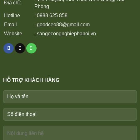
Địa chỉ:
Phòng
Hotline
: 0988 625 858
Email
:
goodceo88@gmail.com
Website
:
sangocongnghiephanoi.vn
HỖ TRỢ KHÁCH HÀNG