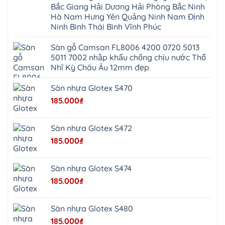
Định
Thiên
Phúc
Bắc Giang Hải Dương Hải Phòng Bắc Ninh
Phú
Hòa
Nội
Nghĩa
Hà Nam Hưng Yên Quảng Ninh Nam Định
Xá
Bài
Xuân
Ứng
Bắc
Ninh Bình Thái Bình Vĩnh Phúc
Mai
Hòa
Ninh
Mỹ
Trung
Đức
Giã
Sàn gỗ Camsan FL8006 4200 0720 5013
Phú
Kim
5011 7002 nhập khẩu chống chịu nước Thổ
Thọ
Anh
Hồng
Nhĩ Kỳ Châu Âu 12mm đẹp
Sơn
Phúc
Sơn
Sàn nhựa Glotex S470
Hương
Sơn
185.000
₫
tphcm
Chương
Mỹ
Phú
Sàn nhựa Glotex S472
Nghĩa
Xuân
185.000
₫
Mai
Phú
Thọ
Trần
Sàn nhựa Glotex S474
Phú
Hòa
185.000
₫
Phú
Quảng
Bị
Minh
Châu
Sàn nhựa Glotex S480
Ninh
Bình
185.000
₫