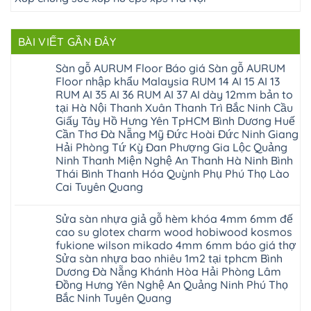
BÀI VIẾT GẦN ĐÂY
Sàn gỗ AURUM Floor Báo giá Sàn gỗ AURUM
Floor nhập khẩu Malaysia RUM 14 AI 15 AI 13
RUM AI 35 AI 36 RUM AI 37 AI dày 12mm bản to
tại Hà Nội Thanh Xuân Thanh Trì Bắc Ninh Cầu
Giấy Tây Hồ Hưng Yên TpHCM Bình Dương Huế
Cần Thơ Đà Nẵng Mỹ Đức Hoài Đức Ninh Giang
Hải Phòng Tứ Kỳ Đan Phượng Gia Lộc Quảng
Ninh Thanh Miện Nghệ An Thanh Hà Ninh Bình
Thái Bình Thanh Hóa Quỳnh Phụ Phú Thọ Lào
Cai Tuyên Quang
Không
có
Sửa sàn nhựa giả gỗ hèm khóa 4mm 6mm đế
bình
luận
cao su glotex charm wood hobiwood kosmos
ở
fukione wilson mikado 4mm 6mm báo giá thợ
Sàn
gỗ
Sửa sàn nhựa bao nhiêu 1m2 tại tphcm Bình
AURUM
Dương Đà Nẵng Khánh Hòa Hải Phòng Lâm
Floor
Báo
Đồng Hưng Yên Nghệ An Quảng Ninh Phú Thọ
giá
Bắc Ninh Tuyên Quang
Sàn
gỗ