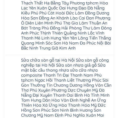
gỗ
Wilson
Yên
Thạch Thất Hạ Bằng Tây Phương tphcm Hòa
gỗ
bị
black
Sài
cong
cong
Lạc Yên Xuân Quốc Oai Hưng Đạo Đà Nẵng
Hobi
Gòn
vênh
vênh
wood
Ân
Kiều Phú Phú Cát Hoài Đức Lâm Đồng Dương
Sửa
tại
Glotex
Thi
mặt
Hà
Hòa Sơn Đồng An Khánh Lào Cai Đan Phượng
Kosmos
Hoàng
bậc
Nội
Hobi
Mai
Ô Diên Liên Minh Phú Thọ Gia Lâm Thuận An
cầu
Sửa
wood
Mỹ
thang
Bát Tràng Phù Đổng Hải Phòng Thư Lâm Đông
sàn
Charm
Hào
nhựa
gỗ
wood
Anh Phúc Thịnh Thiên Quảng Ninh Lộc Vĩnh
Tiên
sửa
công
đế
Lữ
cửa
Thanh Mê Linh Hưng Yên Yên Lãng Tiến Thắng
nghiệp
cao
Từ
nhựa
tại
su
Quang Minh Sóc Sơn Hà Nam Đa Phúc Nội Bài
Liêm
composite
Hà
IXPE
Phù
Bắc Ninh Trung Giã Kim Anh
tpHCM
Nội
Phú
Cừ
Sài
Sửa
Thọ
Yên
Không
Gòn
sàn
Việt
Mỹ
có
Hoài
nhựa
Trì
Sửa chữa sàn gỗ tại Hà Nội Sửa sàn gỗ công
Thanh
bình
Đức
giả
Thanh
Xuân
luận
nghiệp tại Hà Nội Sửa sàn nhựa giả gỗ Sửa
Bình
gỗ
Xuân
Kim
ở
Dương
cong
Đoan
mặt bậc cầu thang nhựa sửa cửa nhựa
Động
Sửa
Thủ
vênh
Hùng
Văn
chữa
composite Thanh Trì Đại Thanh Nam Phù
Đức
Sửa
Thanh
Giang
sàn
Thanh
mặt
Ba
tphcm Ngọc Hồi Thanh Liệt Thượng Phúc Sài
Cầu
gỗ
Xuân
bậc
Cầu
Giấy
bị
Gòn Thường Tín Chương Dương Hồng Vân Cần
Thái
cầu
Giấy
Văn
phồng
Nguyên
thang
Thơ Phú Xuyên Phượng Dực Chuyên Mỹ Đà
Hạ
Lâm
tại
Phú
nhựa
Hòa
tphcm
Hà
Nẵng Đại Xuyên Thanh Oai Bình Hà Tĩnh Minh
Thọ
sửa
Cẩm
Khoái
Nội
Bắc
cửa
Tam Hưng Dân Hòa Vân Đình Nghệ An Ứng
Khê
Châu
Sửa
Giang
nhựa
Tây
Thiên Hòa Xá Ứng Hòa Thanh Hóa Mỹ Đức
sàn
Long
composite
Hồ
gỗ
Biên
Hồng Sơn Phúc Sơn Ninh Bình Hương Sơn
hoài
Yên
công
Hải
đức
Lập
Chương Mỹ Nam Định Phú Nghĩa Xuân Mai
nghiệp
Dương
đan
Thanh