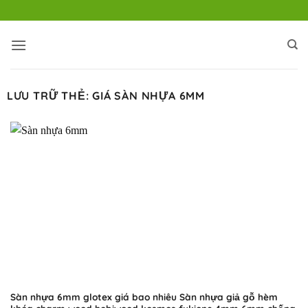
Bỏ
qua
nội
dung
LƯU TRỮ THẺ:
GIÁ SÀN NHỰA 6MM
Sàn nhựa 6mm glotex giá bao nhiêu Sàn nhựa giả gỗ hèm