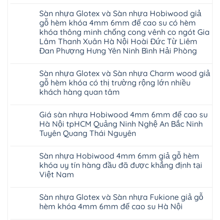
Không
AURUM
có
Floor
Sàn nhựa Glotex và Sàn nhựa Hobiwood giả
bình
nhập
luận
gỗ hèm khóa 4mm 6mm đế cao su có hèm
khẩu
ở
Malaysia
khóa thông minh chống cong vênh co ngót Gia
Sửa
RUM
sàn
Lâm Thanh Xuân Hà Nội Hoài Đức Từ Liêm
14
nhựa
Đan Phượng Hưng Yên Ninh Bình Hải Phòng
AI
giả
15
gỗ
Không
AI
hèm
có
13
khóa
Sàn nhựa Glotex và Sàn nhựa Charm wood giả
bình
RUM
4mm
luận
gỗ hèm khóa có thị trường rộng lớn nhiều
AI
6mm
ở
35
đế
khách hàng quan tâm
Sàn
AI
cao
nhựa
36
Không
su
Glotex
RUM
có
glotex
và
Giá sàn nhựa Hobiwood 4mm 6mm đế cao su
AI
bình
charm
Sàn
37
luận
wood
Hà Nội tpHCM Quảng Ninh Nghệ An Bắc Ninh
nhựa
AI
ở
hobiwood
Hobiwood
Tuyên Quang Thái Nguyên
dày
Sàn
kosmos
giả
12mm
nhựa
fukione
gỗ
Không
bản
Glotex
wilson
hèm
có
to
và
mikado
Sàn nhựa Hobiwood 4mm 6mm giả gỗ hèm
khóa
bình
tại
Sàn
4mm
4mm
luận
khóa uy tín hàng đầu đã được khẳng định tại
Hà
nhựa
6mm
ở
6mm
Nội
Charm
báo
Việt Nam
Giá
đế
Thanh
wood
giá
sàn
cao
Xuân
giả
Không
thợ
nhựa
su
Thanh
gỗ
có
Sửa
Hobiwood
có
Sàn nhựa Glotex và Sàn nhựa Fukione giả gỗ
Trì
hèm
bình
sàn
4mm
hèm
Bắc
khóa
luận
nhựa
hèm khóa 4mm 6mm đế cao su Hà Nội
6mm
khóa
Ninh
ở
có
bao
đế
thông
Cầu
Sàn
thị
Không
nhiêu
cao