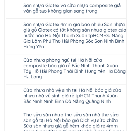
minh
Giấy
nhựa
trường
có
1m2
su
chống
Sàn nhựa Glotex và cửa nhựa composite giả
Tây
Hobiwood
rộng
bình
tại
Hà
cong
Hồ
4mm
lớn
luận
tphcm
vân gỗ tạo không gian sang trọng
Nội
vênh
Hưng
6mm
ở
nhiều
Bình
tpHCM
co
Yên
giả
Sàn
khách
Không
Dương
Quảng
ngót
TpHCM
gỗ
nhựa
hàng
có
Đà
Ninh
Gia
Sàn nhựa Glotex 4mm giá bao nhiêu Sàn nhựa
Bình
hèm
Glotex
quan
bình
Nẵng
Nghệ
Lâm
Dương
khóa
và
tâm
luận
Khánh
giả gỗ Glotex có tốt không sàn nhựa glotex của
An
Thanh
Huế
uy
Sàn
ở
Hòa
Bắc
Xuân
nước nào Hà Nội Thanh Xuân tpHCM Đà Nẵng
Cần
tín
nhựa
Sàn
Hải
Ninh
Hà
Thơ
hàng
Fukione
nhựa
Gia Lâm Phú Thọ Hải Phòng Sóc Sơn Ninh Bình
Phòng
Tuyên
Nội
Đà
đầu
giả
Glotex
Lâm
Quang
Hoài
Hưng Yên
Nẵng
đã
gỗ
và
Đồng
Thái
Đức
Mỹ
được
hèm
cửa
Hưng
Không
Nguyên
Từ
Đức
khẳng
khóa
nhựa
Yên
có
Liêm
Hoài
định
4mm
composite
Cửa nhựa phòng ngủ tại Hà Nội cửa
Nghệ
bình
Đan
Đức
tại
6mm
giả
An
luận
Phượng
composite báo giá rẻ Bắc Ninh Thanh Xuân
Ninh
Việt
đế
vân
Quảng
ở
Hưng
Giang
Nam
cao
gỗ
Tây Hồ Hải Phòng Thái Bình Hưng Yên Hà Đông
Ninh
Sàn
Yên
Hải
su
tạo
Phú
nhựa
Hạ Long
Ninh
Phòng
Hà
không
Thọ
Glotex
Bình
Tứ
Nội
gian
Bắc
4mm
Không
Hải
Kỳ
sang
Ninh
giá
có
Phòng
Đan
trọng
Cửa nhựa nhà vệ sinh tại Hà Nội báo giá cửa
Tuyên
bao
bình
Phượng
Quang
nhiêu
luận
nhựa nhà vệ sinh giá rẻ tpHCM Thanh Xuân
Gia
ở
Sàn
Lộc
Bắc Ninh Ninh Bình Đà Nẵng Quảng Ninh
Cửa
nhựa
Quảng
nhựa
giả
Không
Ninh
phòng
gỗ
có
Thanh
ngủ
Glotex
Thợ sửa sàn nhựa thợ sửa sàn nhà thợ sửa
bình
Miện
tại
có
luận
Nghệ
sàn gỗ tại Hà Nội báo giá Dịch vụ sửa chữa
Hà
tốt
ở
An
Nội
không
Sửa sàn nhựa giả gỗ hèm khóa giá rẻ 4mm
Cửa
Thanh
cửa
sàn
nhựa
Hà