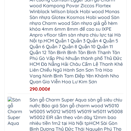
chịu
Thuận
Long
Oai
nước
An
wood Kampong Povar Ziccos Flortex
Biên
Bình
mối
Bát
Bồ
Hà
Winblack Wilson black Hobi wood Monas
mọt
Tràng
Đề
Tĩnh
đế
Phù
Sàn nhựa Glotex Kosmos Hobi wood Sàn
Hưng
Minh
cao
Đổng
Yên
Tam
nhựa Charm wood Sàn nhựa giả gỗ hèm
su
Hải
Việt
Hưng
IXPE
Phòng
khóa 4mm 6mm 8mm đế cao su IXPE
Hưng
Dân
pvc
Thư
Phúc
Hòa
Anpro vfloor tấm sàn nhựa chịu lực tại Hà
spc
Lâm
Lợi
Vân
Bắc
Đông
Nội tp.HCM Quận 1 Quận 3 Quận 4 Quận 5
Hà
Đình
Ninh
Anh
Đông
Nghệ
Quận 6 Quận 7 Quận 8 Quận 10 Quận 11
Phú
Phúc
Quảng
An
Xuyên
Thịnh
Ninh
Quận 12 Tân Bình Bình Tân Bình Thạnh Tân
Ứng
Phượng
Thiên
Dương
Thiên
Dực
Phú Gò Vấp Phú Nhuận thành phố Thủ Đức
Quảng
Nội
Hòa
Chuyên
Ninh
Yên
HCM Đà Nẵng Hải Châu Cẩm Lệ Thanh Khê
Xá
Mỹ
Lộc
Nghĩa
Ứng
Đại
Vĩnh
Liên Chiểu Ngũ Hành Sơn Sơn Trà Hòa
Phú
Hòa
Xuyên
Thanh
Phú
Vang Ninh Bình Tam Điệp Yên Khánh Nho
Thanh
Đà
Mê
Thọ
Hóa
Nẵng
Linh
Quan Gia Viễn Hoa Lư Kim Sơn
Lương
Mỹ
Thanh
Hưng
Kiến
Đức
Oai
Yên
290.000
₫
Hưng
Hồng
Bình
Yên
Sơn
Minh
Lãng
Phúc
Sàn gỗ Charm Super Aqua sàn gỗ siêu chịu
Tam
Tiến
Sơn
Hưng
Thắng
nước Báo giá Sàn gỗ charm wood W5010
Ninh
Dân
Quang
Bình
Hòa
W5005 W5012 W5015 W5019 W5011 W5008
Minh
Hương
Vân
Sóc
W5002 EIR sần theo vân dày 12mm bao
Sơn
Đình
Sơn
Chương
Hà
Hà
nhiêu tiền 1m2 tại Hà Nội tpHCM Sài Gòn
Mỹ
Nội
Nam
Bình Dương Thủ Đức Thái Nguyên Phú Thọ
Nam
Ứng
Đa