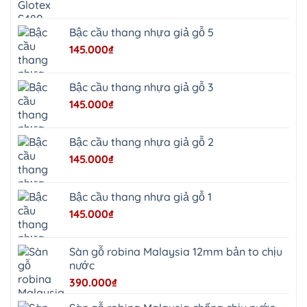
Quảng
Oai
Vật
Lại
Bậc cầu thang nhựa giả gỗ 5
Cổ
Đô
145.000
₫
Bất
Bạt
Bắc
Ninh
Bậc cầu thang nhựa giả gỗ 3
Suối
Hai
145.000
₫
Ba
Vì
Yên
Bài
Bậc cầu thang nhựa giả gỗ 2
Sơn
Tây
145.000
₫
Hưng
Yên
Tùng
Thiện
Bậc cầu thang nhựa giả gỗ 1
Đoài
Phương
145.000
₫
Nha
Trang
Phúc
Thọ
Sàn gỗ robina Malaysia 12mm bản to chịu
Phúc
Lộc
nước
390.000
₫