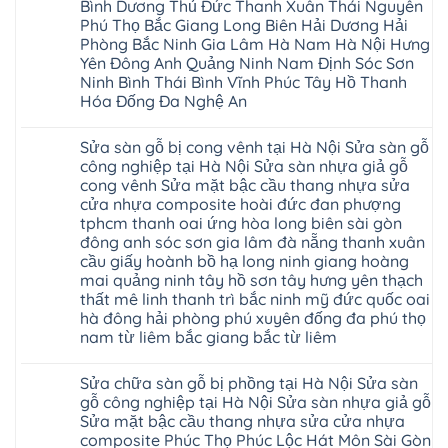
Bình Dương Thủ Đức Thanh Xuân Thái Nguyên
nhựa
chữa
giả
Phú Thọ Bắc Giang Long Biên Hải Dương Hải
Sửa
gỗ
sàn
Phòng Bắc Ninh Gia Lâm Hà Nam Hà Nội Hưng
tại
nhựa
Hà
Yên Đông Anh Quảng Ninh Nam Định Sóc Sơn
giả
Nội
gỗ
Ninh Bình Thái Bình Vĩnh Phúc Tây Hồ Thanh
báo
hèm
Hóa Đống Đa Nghệ An
giá
khóa
Dịch
giá
Không
vụ
rẻ
có
sửa
4mm
Sửa sàn gỗ bị cong vênh tại Hà Nội Sửa sàn gỗ
bình
chữa
6mm
luận
công nghiệp tại Hà Nội Sửa sàn nhựa giả gỗ
Sửa
8mm
ở
sàn
10mm
cong vênh Sửa mặt bậc cầu thang nhựa sửa
Sửa
nhựa
12mm
sàn
cửa nhựa composite hoài đức đan phượng
giả
tại
gỗ
gỗ
nhà
tphcm thanh oai ứng hòa long biên sài gòn
bị
hèm
Ziccos
ngấm
đông anh sóc sơn gia lâm đà nẵng thanh xuân
khóa
Flortex
nước
giá
cầu giấy hoành bồ hạ long ninh giang hoàng
Wilson
tại
rẻ
black
Hà
mai quảng ninh tây hồ sơn tây hưng yên thạch
4mm
Hobi
Nội
6mm
thất mê linh thanh trì bắc ninh mỹ đức quốc oai
wood
Sửa
8mm
Glotex
hà đông hải phòng phú xuyên đống đa phú thọ
sàn
10mm
Kosmos
gỗ
12mm
nam từ liêm bắc giang bắc từ liêm
Hobi
công
chịu
wood
nghiệp
Không
nước
Charm
tại
có
tại
wood
Sửa chữa sàn gỗ bị phồng tại Hà Nội Sửa sàn
Hà
bình
nhà
đế
Nội
luận
hà
gỗ công nghiệp tại Hà Nội Sửa sàn nhựa giả gỗ
cao
Sửa
ở
nội
su
Sửa mặt bậc cầu thang nhựa sửa cửa nhựa
sàn
Sửa
Ziccos
IXPE
nhựa
sàn
Flortex
composite Phúc Thọ Phúc Lộc Hát Môn Sài Gòn
Hưng
giả