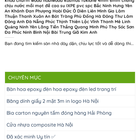
khóa charm wood hobiwood kosmos fukione 4mm 6mm chống
chịu nước mối mọt đế cao su IXPE pvc spc Bắc Ninh Hưng Yên
An Khánh Đan Phượng Hoài Đức Ô Diên Liên Minh Gia Lâm
Thuận Thanh Xuân An Bát Tràng Phù Đổng Hà Đông Thư Lâm
Đông Anh Đà Nẵng Phúc Thịnh Thiên Lộc Vĩnh Thanh Mê Linh
Quảng Ninh Yên Lãng Tiến Thắng Quang Minh Phú Thọ Sóc Sơn
Đa Phúc Ninh Bình Nội Bài Trung Giã Kim Anh
Bạn đang tìm kiếm sàn nhà dày dặn, chịu lực tốt và dễ dàng thi...
CHUYÊN MỤC
Bàn hoa epoxy đèn hoa epoxy đèn led trang trí
Băng dính giấy 2 mặt 3m in logo Hà Nội
Bìa carton nguyên tấm đóng hàng Hải Phòng
Cửa nhựa composite Hà Nội
Đã xác minh Uy tín ✅