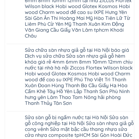
6mm 8mm 10mm 12mm tại nhà Ziccos Flortex
composite
nhựa
nhà
Ninh
báo
glotex
Wilson black Hobi wood Glotex Kosmos Hobi
vệ
Bình
giá
của
sinh
wood Charm wood đế cao su IXPE Hưng Yên
Thái
rẻ
nước
tại
Bình
Bắc
Sài Gòn Ân Thi Hoàng Mai Mỹ Hào Tiên Lữ Từ
nào
Hà
Thanh
Ninh
Hà
Nội
Liêm Phù Cừ Yên Mỹ Thanh Xuân Kim Động
Hóa
Thanh
Nội
báo
Quỳnh
Văn Giang Cầu Giấy Văn Lâm tphcm Khoái
Xuân
Thanh
giá
Phụ
Tây
Xuân
Châu
cửa
Phú
Hồ
tpHCM
nhựa
Thọ
Hải
Đà
Không
nhà
Lào
Phòng
Nẵng
có
vệ
Cai
Sửa chữa sàn nhựa giả gỗ tại Hà Nội báo giá
Thái
Gia
bình
sinh
Tuyên
Bình
Lâm
luận
Dịch vụ sửa chữa Sửa sàn nhựa giả gỗ hèm
giá
Quang
Hưng
Phú
ở
rẻ
khóa giá rẻ 4mm 6mm 8mm 10mm 12mm chịu
Yên
Thọ
Thợ
tpHCM
Hà
Hải
sửa
nước tại nhà hà nội Ziccos Flortex Wilson black
Thanh
Đông
Phòng
sàn
Xuân
Hobi wood Glotex Kosmos Hobi wood Charm
Hạ
Sóc
nhựa
Bắc
Long
Sơn
thợ
wood đế cao su IXPE Phú Thọ Việt Trì Thanh
Ninh
Ninh
sửa
Ninh
Xuân Đoan Hùng Thanh Ba Cầu Giấy Hạ Hòa
Bình
sàn
Bình
Hưng
nhà
Cẩm Khê Tây Hồ Yên Lập Thanh Sơn Phù Ninh
Đà
Yên
thợ
Nẵng
hưng yên Lâm Thao Tam Nông hải phòng
sửa
Quảng
Thanh Thủy Tân Sơn
sàn
Ninh
gỗ
Không
tại
có
Hà
Sửa sàn gỗ bị ngấm nước tại Hà Nội Sửa sàn
bình
Nội
luận
gỗ công nghiệp tại Hà Nội Sửa sàn nhựa giả gỗ
báo
ở
giá
cong vênh Sửa mặt bậc cầu thang nhựa sửa
Sửa
Dịch
chữa
cửa nhựa composite tpHCM Sài Gòn Hoài Đức
vụ
sàn
sửa