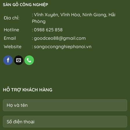
SÀN GỖ CÔNG NGHIỆP
: Vĩnh Xuyên, Vĩnh Hòa, Ninh Giang, Hải
Địa chỉ:
Phòng
Hotline
: 0988 625 858
Email
:
goodceo88@gmail.com
Website
:
sangocongnghiephanoi.vn
HỖ TRỢ KHÁCH HÀNG