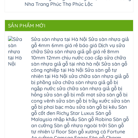
Sửa
sơn
composite
Yên
Nha Trang Phúc Thọ Phúc Lộc
sàn
tây
Thanh
Xuân
nhựa
hưng
Trì
Quốc
Không
giả
yên
Đại
Oai
có
gỗ
thạch
Thanh
Hưng
bình
Sửa
thất
Nam
Đạo
luận
mặt
mê
SẢN PHẨM MỚI
Phù
ở
Đà
bậc
linh
tphcm
Sàn
Nẵng
cầu
thanh
Ngọc
nhựa
Kiều
thang
trì
Hồi
hèm
Sửa sàn nhựa tại Hà Nội Sửa sàn nhựa giả
Phú
nhựa
bắc
Thanh
khóa
Phú
sửa
ninh
gỗ 4mm 6mm giá rẻ báo giá Dịch vụ sửa
Liệt
glotex
Cát
cửa
mỹ
Thượng
4mm
Hoài
chữa Sửa sàn nhựa giả gỗ giá rẻ 8mm
nhựa
đức
Phúc
6mm
Đức
composite
quốc
10mm 12mm chịu nước cao cấp sửa chữa
Sài
báo
Lâm
Phú
oai
Gòn
giá
Đồng
sàn nhựa giả gỗ tại nhà hà nội Sửa sàn gỗ
Diễn
hà
Thường
bao
Dương
Xuân
đông
Tín
công nghiệp tại Hà Nội Sửa sàn gỗ tự
nhiêu
Hòa
Đỉnh
hải
Chương
1m2
Sơn
nhiên tại Hà Nội sửa chữa sàn nhựa giả gỗ
Đông
phòng
Dương
Sàn
Đồng
Ngạc
phú
Hồng
bị phồng sửa chữa sàn nhựa giả gỗ bị
nhựa
An
Quảng
xuyên
Vân
giả
Khánh
ngập nước sửa chữa sàn nhựa giả gỗ bị
Ninh
đống
Cần
gỗ
Lào
Thượng
đa
Thơ
hỏng sửa sàn gỗ bị mối mọt sửa sàn gỗ bị
hèm
Cai
Cát
phú
Phú
khóa
Đan
cong vênh sửa sàn gỗ bị trầy xước sửa sàn
Từ
thọ
Xuyên
charm
Phượng
Liêm
nam
Phượng
gỗ bị phai bạc màu sửa sàn gỗ bị kêu Sàn
wood
Ô
Xuân
từ
Dực
hobiwood
Diên
Phương
gỗ cốt đen Richy Star Luxus Sàn gỗ
liêm
Chuyên
kosmos
Liên
Đà
bắc
Mỹ
fukione
Malaysia nhập khẩu Sàn gỗ Robina Sàn gỗ
Minh
Nẵng
giang
Đà
wilson
Phú
Tây
bắc
an cường Sàn gỗ nhựa ngoài trời Sàn gỗ
Nẵng
4mm
Thọ
Mỗ
từ
Đại
6mm
Gia
tự nhiên U floor Sàn gỗ xương cá Fortune
Đại
liêm
Xuyên
chống
Lâm
Mỗ
An cường Camsan Egger Sàn gỗ Charm
Thanh