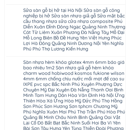
tại
Hải
phượng
Sơn
Không
Hà
Phòng
tphcm
Phù
có
Nội
Bắc
Sửa sàn gỗ bị hở tại Hà Nội Sửa sàn gỗ công
thanh
Ninh
bình
Sửa
Ninh
oai
hưng
luận
nghiệp bị hở Sửa sàn nhựa giả gỗ Sửa mặt bậc
sàn
Gia
ứng
yên
ở
nhựa
Lâm
cầu thang nhựa sửa cửa nhựa composite Phú
hòa
Lâm
Sửa
giả
Hà
long
Thao
chữa
Diễn Xuân Đỉnh Đông Ngạc Quảng Ninh Thượng
gỗ
Nam
biên
Tam
sàn
Sửa
Cát Từ Liêm Xuân Phương Đà Nẵng Tây Mỗ Đại
Hà
sài
Nông
gỗ
mặt
Nội
gòn
hải
tại
Mỗ Long Biên Bồ Đề Hưng Yên Việt Hưng Phúc
bậc
Hưng
đông
phòng
Hà
cầu
Lợi Hà Đông Quảng Ninh Dương Nội Yên Nghĩa
Yên
anh
Thanh
Nội
thang
Đông
sóc
Thủy
Sửa
Phú Phú Thọ Lương Kiến Hưng
nhựa
Anh
sơn
Tân
sàn
sửa
Quảng
gia
Không
Sơn
gỗ
cửa
Ninh
lâm
có
công
nhựa
Sàn nhựa hèm khóa glotex 4mm 6mm báo giá
Nam
đà
bình
nghiệp
composite
Định
nẵng
luận
tại
bao nhiêu 1m2 Sàn nhựa giả gỗ hèm khóa
Phúc
Sóc
ở
thanh
Hà
Thọ
charm wood hobiwood kosmos fukione wilson
Sơn
Sửa
xuân
Nội
Phúc
Ninh
sàn
cầu
4mm 6mm chống chịu nước mối mọt đế cao su
Sửa
Lộc
Bình
gỗ
giấy
sàn
Hát
IXPE pvc spc Bắc Ninh Phú Xuyên Phượng Dực
Thái
bị
hoành
nhựa
Môn
Bình
hở
bồ
Chuyên Mỹ Đại Xuyên Đà Nẵng Thanh Oai Bình
giả
Sài
Vĩnh
tại
hạ
gỗ
Minh Tam Hưng Dân Hòa Vân Đình Hà Nội Ứng
Gòn
Phúc
Hà
long
Sửa
Thạch
Tây
Nội
Thiên Hòa Xá Ứng Hòa Mỹ Đức Phú Thọ Hồng
ninh
mặt
Thất
Hồ
Sửa
giang
bậc
Sơn Phúc Sơn Hương Sơn tphcm Chương Mỹ
Hạ
Thanh
sàn
hoàng
cầu
Bằng
Hóa
Phú Nghĩa Xuân Mai Phú Thọ Trần Phú Hòa Phú
gỗ
mai
thang
Tây
Đống
công
quảng
nhựa
Quảng Bị Minh Châu Ninh Bình Quảng Oai Vật
Phương
Đa
nghiệp
ninh
sửa
tphcm
Lại Cổ Đô Bất Bạt Bắc Ninh Suối Hai Ba Vì Yên
Nghệ
bị
tây
cửa
Hòa
An
hở
hồ
nhựa
Bài Sơn Tây Hưng Yên Tùng Thiện Đoài Phương
Lạc