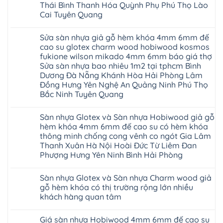
Thái Bình Thanh Hóa Quỳnh Phụ Phú Thọ Lào
Cai Tuyên Quang
Không
có
Sửa sàn nhựa giả gỗ hèm khóa 4mm 6mm đế
bình
luận
cao su glotex charm wood hobiwood kosmos
ở
fukione wilson mikado 4mm 6mm báo giá thợ
Sàn
gỗ
Sửa sàn nhựa bao nhiêu 1m2 tại tphcm Bình
AURUM
Dương Đà Nẵng Khánh Hòa Hải Phòng Lâm
Floor
Báo
Đồng Hưng Yên Nghệ An Quảng Ninh Phú Thọ
giá
Bắc Ninh Tuyên Quang
Sàn
gỗ
Không
AURUM
có
Floor
Sàn nhựa Glotex và Sàn nhựa Hobiwood giả gỗ
bình
nhập
luận
hèm khóa 4mm 6mm đế cao su có hèm khóa
khẩu
ở
Malaysia
thông minh chống cong vênh co ngót Gia Lâm
Sửa
RUM
sàn
Thanh Xuân Hà Nội Hoài Đức Từ Liêm Đan
14
nhựa
Phượng Hưng Yên Ninh Bình Hải Phòng
AI
giả
15
gỗ
Không
AI
hèm
có
13
khóa
Sàn nhựa Glotex và Sàn nhựa Charm wood giả
bình
RUM
4mm
luận
gỗ hèm khóa có thị trường rộng lớn nhiều
AI
6mm
ở
35
đế
khách hàng quan tâm
Sàn
AI
cao
nhựa
36
Không
su
Glotex
RUM
có
glotex
và
Giá sàn nhựa Hobiwood 4mm 6mm đế cao su
AI
bình
charm