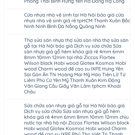
Phòng Thái Bình Hưng Yên Hà Đông Hạ Long
Ninh
Sàn
Yên
Hải
su
tạo
Phú
nhựa
Ninh
Phòng
Không
Hà
không
Thọ
Glotex
Bình
Tứ
có
Nội
gian
Bắc
4mm
Hải
Cửa nhựa nhà vệ sinh tại Hà Nội báo giá cửa
Kỳ
bình
sang
Ninh
giá
Phòng
Đan
luận
trọng
nhựa nhà vệ sinh giá rẻ tpHCM Thanh Xuân Bắc
Tuyên
bao
ở
Phượng
Quang
nhiêu
Ninh Ninh Bình Đà Nẵng Quảng Ninh
Cửa
Gia
Sàn
nhựa
Lộc
nhựa
Không
phòng
Quảng
giả
có
ngủ
Ninh
Thợ sửa sàn nhựa thợ sửa sàn nhà thợ sửa sàn
gỗ
bình
tại
Thanh
Glotex
luận
gỗ tại Hà Nội báo giá Dịch vụ sửa chữa Sửa
Hà
Miện
ở
có
Nội
Nghệ
sàn nhựa giả gỗ hèm khóa giá rẻ 4mm 6mm
Cửa
tốt
cửa
An
nhựa
không
8mm 10mm 12mm tại nhà Ziccos Flortex
composite
Thanh
nhà
sàn
báo
Hà
Wilson black Hobi wood Glotex Kosmos Hobi
vệ
nhựa
giá
Ninh
sinh
glotex
wood Charm wood đế cao su IXPE Hưng Yên
rẻ
Bình
tại
của
Bắc
Sài Gòn Ân Thi Hoàng Mai Mỹ Hào Tiên Lữ Từ
Thái
Hà
nước
Ninh
Bình
Nội
Liêm Phù Cừ Yên Mỹ Thanh Xuân Kim Động
nào
Thanh
Thanh
báo
Hà
Văn Giang Cầu Giấy Văn Lâm tphcm Khoái
Xuân
Hóa
giá
Nội
Tây
Quỳnh
Châu
cửa
Thanh
Hồ
Phụ
nhựa
Xuân
Hải
Phú
Không
nhà
tpHCM
Phòng
Thọ
có
vệ
Đà
Sửa chữa sàn nhựa giả gỗ tại Hà Nội báo giá
Thái
Lào
bình
sinh
Nẵng
Bình
Cai
luận
Dịch vụ sửa chữa Sửa sàn nhựa giả gỗ hèm
giá
Gia
Hưng
Tuyên
ở
rẻ
Lâm
khóa giá rẻ 4mm 6mm 8mm 10mm 12mm chịu
Yên
Quang
Thợ
tpHCM
Phú
Hà
sửa
nước tại nhà hà nội Ziccos Flortex Wilson black
Thanh
Thọ
Đông
sàn
Xuân
Hải
Hobi wood Glotex Kosmos Hobi wood Charm
Hạ
nhựa
Bắc
Phòng
Long
thợ
wood đế cao su IXPE Phú Thọ Việt Trì Thanh
Ninh
Sóc