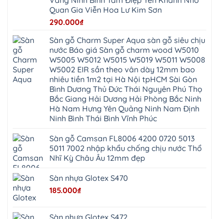
Vang Ninh Bình Tam Điệp Yên Khánh Nho
Đà
Mê
Thọ
Hóa
Nẵng
Linh
Quan Gia Viễn Hoa Lư Kim Sơn
Lương
Mỹ
Thanh
Hưng
Kiến
Đức
Oai
Yên
290.000
₫
Hưng
Hồng
Bình
Yên
Sơn
Minh
Lãng
Phúc
Sàn gỗ Charm Super Aqua sàn gỗ siêu chịu
Tam
Tiến
Sơn
Hưng
Thắng
nước Báo giá Sàn gỗ charm wood W5010
Ninh
Dân
Quang
Bình
Hòa
W5005 W5012 W5015 W5019 W5011 W5008
Minh
Hương
Vân
Sóc
W5002 EIR sần theo vân dày 12mm bao
Sơn
Đình
Sơn
Chương
Hà
Hà
nhiêu tiền 1m2 tại Hà Nội tpHCM Sài Gòn
Mỹ
Nội
Nam
Bình Dương Thủ Đức Thái Nguyên Phú Thọ
Nam
Ứng
Đa
Định
Thiên
Phúc
Bắc Giang Hải Dương Hải Phòng Bắc Ninh
Phú
Hòa
Nội
Nghĩa
Hà Nam Hưng Yên Quảng Ninh Nam Định
Xá
Bài
Xuân
Ứng
Bắc
Ninh Bình Thái Bình Vĩnh Phúc
Mai
Hòa
Ninh
Mỹ
Trung
Đức
Giã
Sàn gỗ Camsan FL8006 4200 0720 5013
Phú
Kim
5011 7002 nhập khẩu chống chịu nước Thổ
Thọ
Anh
Hồng
Nhĩ Kỳ Châu Âu 12mm đẹp
Sơn
Phúc
Sơn
Sàn nhựa Glotex S470
Hương
Sơn
185.000
₫
tphcm
Chương
Mỹ
Phú
Sàn nhựa Glotex S472
Nghĩa