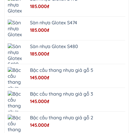
Xuân
185.000
₫
Mai
Phú
Thọ
Trần
Sàn nhựa Glotex S474
Phú
Hòa
185.000
₫
Phú
Quảng
Bị
Minh
Châu
Sàn nhựa Glotex S480
Ninh
Bình
185.000
₫
Quảng
Oai
Vật
Lại
Bậc cầu thang nhựa giả gỗ 5
Cổ
Đô
145.000
₫
Bất
Bạt
Bắc
Ninh
Bậc cầu thang nhựa giả gỗ 3
Suối
Hai
145.000
₫
Ba
Vì
Yên
Bài
Bậc cầu thang nhựa giả gỗ 2
Sơn
Tây
145.000
₫
Hưng
Yên