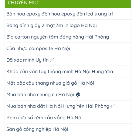
CHUYÊN MỤC
Bàn hoa epoxy đèn hoa epoxy đèn led trang trí
Băng dính giấy 2 mặt 3m in logo Hà Nội
Bìa carton nguyên tấm đóng hàng Hải Phòng
Cửa nhựa composite Hà Nội
Đã xác minh Uy tín ✅
Khóa cửa vân tay thông minh Hà Nội Hưng Yên
Mặt bậc cầu thang nhựa giả gỗ Hà Nội
Mua bán nhà chung cư Hà Nội 🏠
Mua bán nhà đất Hà Nội Hưng Yên Hải Phòng ✅
Rèm cửa sổ rèm cầu vồng Hà Nội
Sàn gỗ công nghiệp Hà Nội