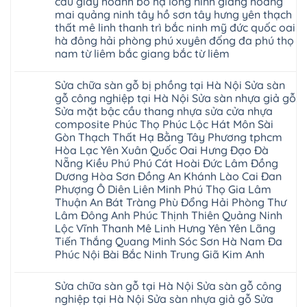
cầu giấy hoành bồ hạ long ninh giang hoàng
Wilson
tại
rẻ
black
Hà
mai quảng ninh tây hồ sơn tây hưng yên thạch
4mm
Hobi
Nội
6mm
thất mê linh thanh trì bắc ninh mỹ đức quốc oai
wood
Sửa
8mm
Glotex
hà đông hải phòng phú xuyên đống đa phú thọ
sàn
10mm
Kosmos
gỗ
12mm
nam từ liêm bắc giang bắc từ liêm
Hobi
công
chịu
wood
nghiệp
Không
nước
Charm
tại
có
tại
wood
Sửa chữa sàn gỗ bị phồng tại Hà Nội Sửa sàn
Hà
bình
nhà
đế
Nội
luận
hà
gỗ công nghiệp tại Hà Nội Sửa sàn nhựa giả gỗ
cao
Sửa
ở
nội
su
Sửa mặt bậc cầu thang nhựa sửa cửa nhựa
sàn
Sửa
Ziccos
IXPE
nhựa
sàn
Flortex
composite Phúc Thọ Phúc Lộc Hát Môn Sài
Hưng
giả
gỗ
Wilson
Yên
Gòn Thạch Thất Hạ Bằng Tây Phương tphcm
gỗ
bị
black
Sài
cong
cong
Hòa Lạc Yên Xuân Quốc Oai Hưng Đạo Đà
Hobi
Gòn
vênh
vênh
wood
Ân
Nẵng Kiều Phú Phú Cát Hoài Đức Lâm Đồng
Sửa
tại
Glotex
Thi
mặt
Hà
Dương Hòa Sơn Đồng An Khánh Lào Cai Đan
Kosmos
Hoàng
bậc
Nội
Hobi
Mai
Phượng Ô Diên Liên Minh Phú Thọ Gia Lâm
cầu
Sửa
wood
Mỹ
thang
Thuận An Bát Tràng Phù Đổng Hải Phòng Thư
sàn
Charm
Hào
nhựa
gỗ
wood
Lâm Đông Anh Phúc Thịnh Thiên Quảng Ninh
Tiên
sửa
công
đế
Lữ
cửa
Lộc Vĩnh Thanh Mê Linh Hưng Yên Yên Lãng
nghiệp
cao
Từ
nhựa
tại
su
Tiến Thắng Quang Minh Sóc Sơn Hà Nam Đa
Liêm
composite
Hà
IXPE
Phù
Phúc Nội Bài Bắc Ninh Trung Giã Kim Anh
tpHCM
Nội
Phú
Cừ
Sài
Sửa
Thọ
Yên
Không
Gòn
sàn
Việt
Mỹ
có
Hoài
nhựa
Trì
Sửa chữa sàn gỗ tại Hà Nội Sửa sàn gỗ công
Thanh
bình
Đức
giả
Thanh
Xuân
luận
nghiệp tại Hà Nội Sửa sàn nhựa giả gỗ Sửa
Bình
gỗ
Xuân
Kim
ở
Dương