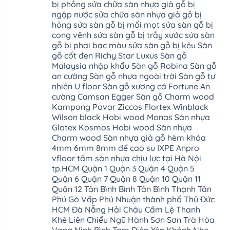
Ngạc
phú
Hồng
bị phồng sửa chữa sàn nhựa giả gỗ bị
nhựa
An
Quảng
xuyên
Vân
giả
Khánh
ngập nước sửa chữa sàn nhựa giả gỗ bị
Ninh
đống
Cần
gỗ
Lào
Thượng
đa
Thơ
hỏng sửa sàn gỗ bị mối mọt sửa sàn gỗ bị
hèm
Cai
Cát
phú
Phú
khóa
Đan
cong vênh sửa sàn gỗ bị trầy xước sửa sàn
Từ
thọ
Xuyên
charm
Phượng
Liêm
nam
Phượng
gỗ bị phai bạc màu sửa sàn gỗ bị kêu Sàn
wood
Ô
Xuân
từ
Dực
hobiwood
Diên
Phương
gỗ cốt đen Richy Star Luxus Sàn gỗ
liêm
Chuyên
kosmos
Liên
Đà
bắc
Mỹ
fukione
Malaysia nhập khẩu Sàn gỗ Robina Sàn gỗ
Minh
Nẵng
giang
Đà
wilson
Phú
Tây
bắc
an cường Sàn gỗ nhựa ngoài trời Sàn gỗ tự
Nẵng
4mm
Thọ
Mỗ
từ
Đại
6mm
Gia
nhiên U floor Sàn gỗ xương cá Fortune An
Đại
liêm
Xuyên
chống
Lâm
Mỗ
cường Camsan Egger Sàn gỗ Charm wood
Thanh
chịu
Thuận
Long
Oai
nước
An
Kampong Povar Ziccos Flortex Winblack
Biên
Bình
mối
Bát
Bồ
Hà
Wilson black Hobi wood Monas Sàn nhựa
mọt
Tràng
Đề
Tĩnh
đế
Phù
Glotex Kosmos Hobi wood Sàn nhựa
Hưng
Minh
cao
Đổng
Yên
Tam
Charm wood Sàn nhựa giả gỗ hèm khóa
su
Hải
Việt
Hưng
IXPE
Phòng
4mm 6mm 8mm đế cao su IXPE Anpro
Hưng
Dân
pvc
Thư
Phúc
Hòa
vfloor tấm sàn nhựa chịu lực tại Hà Nội
spc
Lâm
Lợi
Vân
Bắc
Đông
tp.HCM Quận 1 Quận 3 Quận 4 Quận 5
Hà
Đình
Ninh
Anh
Đông
Nghệ
Quận 6 Quận 7 Quận 8 Quận 10 Quận 11
Phú
Phúc
Quảng
An
Xuyên
Thịnh
Ninh
Quận 12 Tân Bình Bình Tân Bình Thạnh Tân
Ứng
Phượng
Thiên
Dương
Thiên
Dực
Phú Gò Vấp Phú Nhuận thành phố Thủ Đức
Quảng
Nội
Hòa
Chuyên
Ninh
Yên
HCM Đà Nẵng Hải Châu Cẩm Lệ Thanh
Xá
Mỹ
Lộc
Nghĩa
Ứng
Đại
Vĩnh
Khê Liên Chiểu Ngũ Hành Sơn Sơn Trà Hòa
Phú
Hòa
Xuyên
Thanh
Phú
Thanh