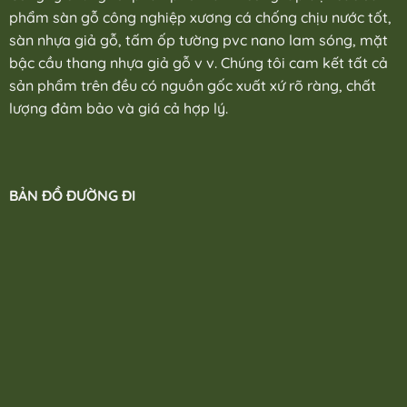
phẩm sàn gỗ công nghiệp xương cá chống chịu nước tốt,
sàn nhựa giả gỗ, tấm ốp tường pvc nano lam sóng, mặt
bậc cầu thang nhựa giả gỗ v v. Chúng tôi cam kết tất cả
sản phẩm trên đều có nguồn gốc xuất xứ rõ ràng, chất
lượng đảm bảo và giá cả hợp lý.
BẢN ĐỒ ĐƯỜNG ĐI