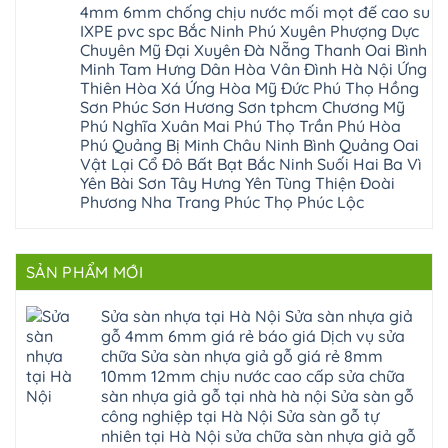
Phúc
Ninh
sàn
cầu
4mm 6mm chống chịu nước mối mọt đế cao su
Sửa
Lộc
Bình
gỗ
giấy
sàn
Hát
IXPE pvc spc Bắc Ninh Phú Xuyên Phượng Dực
Thái
bị
hoành
nhựa
Môn
Bình
hở
bồ
Chuyên Mỹ Đại Xuyên Đà Nẵng Thanh Oai Bình
giả
Sài
Vĩnh
tại
hạ
gỗ
Minh Tam Hưng Dân Hòa Vân Đình Hà Nội Ứng
Gòn
Phúc
Hà
long
Sửa
Thạch
Tây
Nội
Thiên Hòa Xá Ứng Hòa Mỹ Đức Phú Thọ Hồng
ninh
mặt
Thất
Hồ
Sửa
giang
bậc
Sơn Phúc Sơn Hương Sơn tphcm Chương Mỹ
Hạ
Thanh
sàn
hoàng
cầu
Bằng
Hóa
Phú Nghĩa Xuân Mai Phú Thọ Trần Phú Hòa
gỗ
mai
thang
Tây
Đống
công
quảng
nhựa
Phú Quảng Bị Minh Châu Ninh Bình Quảng Oai
Phương
Đa
nghiệp
ninh
sửa
tphcm
Vật Lại Cổ Đô Bất Bạt Bắc Ninh Suối Hai Ba Vì
Nghệ
bị
tây
cửa
Hòa
An
hở
hồ
nhựa
Yên Bài Sơn Tây Hưng Yên Tùng Thiện Đoài
Lạc
Sửa
sơn
composite
Yên
Phương Nha Trang Phúc Thọ Phúc Lộc
sàn
tây
Thanh
Xuân
nhựa
hưng
Trì
Quốc
Không
giả
yên
Đại
Oai
có
gỗ
thạch
Thanh
Hưng
bình
Sửa
thất
Nam
Đạo
luận
mặt
mê
SẢN PHẨM MỚI
Phù
ở
Đà
bậc
linh
tphcm
Sàn
Nẵng
cầu
thanh
Ngọc
nhựa
Kiều
thang
trì
Hồi
hèm
Sửa sàn nhựa tại Hà Nội Sửa sàn nhựa giả
Phú
nhựa
bắc
Thanh
khóa
Phú
sửa
ninh
gỗ 4mm 6mm giá rẻ báo giá Dịch vụ sửa
Liệt
glotex
Cát
cửa
mỹ
Thượng
4mm
Hoài
chữa Sửa sàn nhựa giả gỗ giá rẻ 8mm
nhựa
đức
Phúc
6mm
Đức
composite
quốc
10mm 12mm chịu nước cao cấp sửa chữa
Sài
báo
Lâm
Phú
oai
Gòn
giá
Đồng
sàn nhựa giả gỗ tại nhà hà nội Sửa sàn gỗ
Diễn
hà
Thường
bao
Dương
Xuân
đông
Tín
công nghiệp tại Hà Nội Sửa sàn gỗ tự
nhiêu
Hòa
Đỉnh
hải
Chương
1m2
Sơn
nhiên tại Hà Nội sửa chữa sàn nhựa giả gỗ
Đông
phòng
Dương
Sàn
Đồng