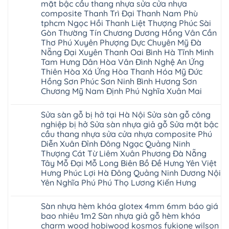
cong
Đoan
mặt bậc cầu thang nhựa sửa cửa nhựa
Động
Sửa
Thủ
vênh
Hùng
Văn
chữa
composite Thanh Trì Đại Thanh Nam Phù
Đức
Sửa
Thanh
Giang
sàn
Thanh
mặt
Ba
tphcm Ngọc Hồi Thanh Liệt Thượng Phúc Sài
Cầu
gỗ
Xuân
bậc
Cầu
Giấy
bị
Gòn Thường Tín Chương Dương Hồng Vân Cần
Thái
cầu
Giấy
Văn
phồng
Nguyên
thang
Thơ Phú Xuyên Phượng Dực Chuyên Mỹ Đà
Hạ
Lâm
tại
Phú
nhựa
Hòa
tphcm
Hà
Nẵng Đại Xuyên Thanh Oai Bình Hà Tĩnh Minh
Thọ
sửa
Cẩm
Khoái
Nội
Bắc
cửa
Tam Hưng Dân Hòa Vân Đình Nghệ An Ứng
Khê
Châu
Sửa
Giang
nhựa
Tây
Thiên Hòa Xá Ứng Hòa Thanh Hóa Mỹ Đức
sàn
Long
composite
Hồ
gỗ
Biên
Hồng Sơn Phúc Sơn Ninh Bình Hương Sơn
hoài
Yên
công
Hải
đức
Lập
Chương Mỹ Nam Định Phú Nghĩa Xuân Mai
nghiệp
Dương
đan
Thanh
tại
Hải
phượng
Sơn
Không
Hà
Phòng
tphcm
Phù
có
Nội
Bắc
Sửa sàn gỗ bị hở tại Hà Nội Sửa sàn gỗ công
thanh
Ninh
bình
Sửa
Ninh
oai
hưng
luận
nghiệp bị hở Sửa sàn nhựa giả gỗ Sửa mặt bậc
sàn
Gia
ứng
yên
ở
nhựa
Lâm
cầu thang nhựa sửa cửa nhựa composite Phú
hòa
Lâm
Sửa
giả
Hà
long
Thao
chữa
Diễn Xuân Đỉnh Đông Ngạc Quảng Ninh
gỗ
Nam
biên
Tam
sàn
Sửa
Thượng Cát Từ Liêm Xuân Phương Đà Nẵng
Hà
sài
Nông
gỗ
mặt
Nội
gòn
hải
tại
Tây Mỗ Đại Mỗ Long Biên Bồ Đề Hưng Yên Việt
bậc
Hưng
đông
phòng
Hà
cầu
Hưng Phúc Lợi Hà Đông Quảng Ninh Dương Nội
Yên
anh
Thanh
Nội
thang
Đông
sóc
Thủy
Sửa
Yên Nghĩa Phú Phú Thọ Lương Kiến Hưng
nhựa
Anh
sơn
Tân
sàn
sửa
Quảng
gia
Không
Sơn
gỗ
cửa
Ninh
lâm
có
công
nhựa
Sàn nhựa hèm khóa glotex 4mm 6mm báo giá
Nam
đà
bình
nghiệp
composite
Định
nẵng
luận
tại
bao nhiêu 1m2 Sàn nhựa giả gỗ hèm khóa
Phúc
Sóc
ở
thanh
Hà
Thọ
charm wood hobiwood kosmos fukione wilson
Sơn
Sửa
xuân
Nội