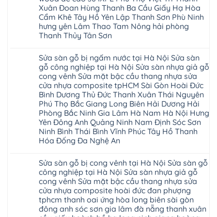
sửa
Ninh
Sơn
Xuân Đoan Hùng Thanh Ba Cầu Giấy Hạ Hòa
sàn
Bình
Ninh
nhà
Cẩm Khê Tây Hồ Yên Lập Thanh Sơn Phù Ninh
Đà
Bình
thợ
Nẵng
Hưng
hưng yên Lâm Thao Tam Nông hải phòng
sửa
Quảng
Yên
Thanh Thủy Tân Sơn
sàn
Ninh
gỗ
Không
tại
có
Hà
Sửa sàn gỗ bị ngấm nước tại Hà Nội Sửa sàn
bình
Nội
luận
gỗ công nghiệp tại Hà Nội Sửa sàn nhựa giả gỗ
báo
ở
giá
cong vênh Sửa mặt bậc cầu thang nhựa sửa
Sửa
Dịch
chữa
cửa nhựa composite tpHCM Sài Gòn Hoài Đức
vụ
sàn
sửa
Bình Dương Thủ Đức Thanh Xuân Thái Nguyên
nhựa
chữa
giả
Phú Thọ Bắc Giang Long Biên Hải Dương Hải
Sửa
gỗ
sàn
Phòng Bắc Ninh Gia Lâm Hà Nam Hà Nội Hưng
tại
nhựa
Hà
Yên Đông Anh Quảng Ninh Nam Định Sóc Sơn
giả
Nội
gỗ
Ninh Bình Thái Bình Vĩnh Phúc Tây Hồ Thanh
báo
hèm
Hóa Đống Đa Nghệ An
giá
khóa
Dịch
giá
Không
vụ
rẻ
có
sửa
4mm
Sửa sàn gỗ bị cong vênh tại Hà Nội Sửa sàn gỗ
bình
chữa
6mm
luận
công nghiệp tại Hà Nội Sửa sàn nhựa giả gỗ
Sửa
8mm
ở
sàn
10mm
cong vênh Sửa mặt bậc cầu thang nhựa sửa
Sửa
nhựa
12mm
sàn
cửa nhựa composite hoài đức đan phượng
giả
tại
gỗ
gỗ
nhà
tphcm thanh oai ứng hòa long biên sài gòn
bị
hèm
Ziccos
ngấm
đông anh sóc sơn gia lâm đà nẵng thanh xuân
khóa
Flortex
nước
giá