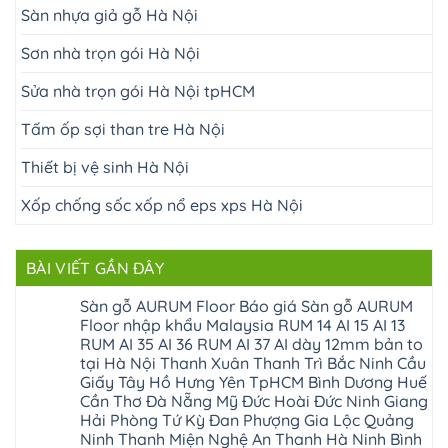
Sàn nhựa giả gỗ Hà Nội
Sơn nhà trọn gói Hà Nội
Sửa nhà trọn gói Hà Nội tpHCM
Tấm ốp sợi than tre Hà Nội
Thiết bị vệ sinh Hà Nội
Xốp chống sốc xốp nổ eps xps Hà Nội
BÀI VIẾT GẦN ĐÂY
Sàn gỗ AURUM Floor Báo giá Sàn gỗ AURUM
Floor nhập khẩu Malaysia RUM 14 AI 15 AI 13
RUM AI 35 AI 36 RUM AI 37 AI dày 12mm bản to
tại Hà Nội Thanh Xuân Thanh Trì Bắc Ninh Cầu
Giấy Tây Hồ Hưng Yên TpHCM Bình Dương Huế
Cần Thơ Đà Nẵng Mỹ Đức Hoài Đức Ninh Giang
Hải Phòng Tứ Kỳ Đan Phượng Gia Lộc Quảng
Ninh Thanh Miện Nghệ An Thanh Hà Ninh Bình