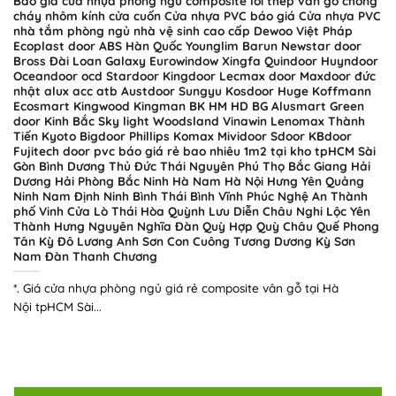
Báo giá cửa nhựa phòng ngủ composite lõi thép vân gỗ chống
cháy nhôm kính cửa cuốn Cửa nhựa PVC báo giá Cửa nhựa PVC
nhà tắm phòng ngủ nhà vệ sinh cao cấp Dewoo Việt Pháp
Ecoplast door ABS Hàn Quốc Younglim Barun Newstar door
Bross Đài Loan Galaxy Eurowindow Xingfa Quindoor Huyndoor
Oceandoor ocd Stardoor Kingdoor Lecmax door Maxdoor đức
nhật alux acc atb Austdoor Sungyu Kosdoor Huge Koffmann
Ecosmart Kingwood Kingman BK HM HD BG Alusmart Green
door Kinh Bắc Sky light Woodsland Vinawin Lenomax Thành
Tiến Kyoto Bigdoor Phillips Komax Mividoor Sdoor KBdoor
Fujitech door pvc báo giá rẻ bao nhiêu 1m2 tại kho tpHCM Sài
Gòn Bình Dương Thủ Đức Thái Nguyên Phú Thọ Bắc Giang Hải
Dương Hải Phòng Bắc Ninh Hà Nam Hà Nội Hưng Yên Quảng
Ninh Nam Định Ninh Bình Thái Bình Vĩnh Phúc Nghệ An Thành
phố Vinh Cửa Lò Thái Hòa Quỳnh Lưu Diễn Châu Nghi Lộc Yên
Thành Hưng Nguyên Nghĩa Đàn Quỳ Hợp Quỳ Châu Quế Phong
Tân Kỳ Đô Lương Anh Sơn Con Cuông Tương Dương Kỳ Sơn
Nam Đàn Thanh Chương
*. Giá cửa nhựa phòng ngủ giá rẻ composite vân gỗ tại Hà
Nội tpHCM Sài...