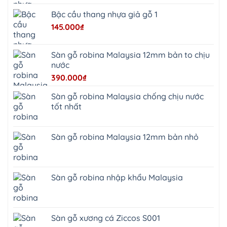
Tùng
Thiện
Bậc cầu thang nhựa giả gỗ 1
Đoài
Phương
145.000
₫
Nha
Trang
Phúc
Thọ
Sàn gỗ robina Malaysia 12mm bản to chịu
Phúc
Lộc
nước
390.000
₫
Sàn gỗ robina Malaysia chống chịu nước
tốt nhất
Sàn gỗ robina Malaysia 12mm bản nhỏ
Sàn gỗ robina nhập khẩu Malaysia
Sàn gỗ xương cá Ziccos S001