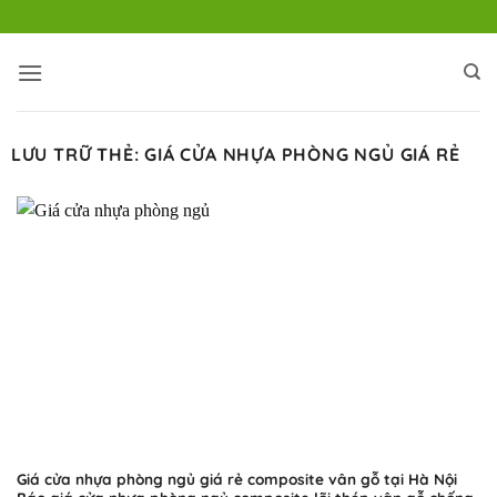
Bỏ
qua
nội
dung
LƯU TRỮ THẺ:
GIÁ CỬA NHỰA PHÒNG NGỦ GIÁ RẺ
Giá cửa nhựa phòng ngủ giá rẻ composite vân gỗ tại Hà Nội