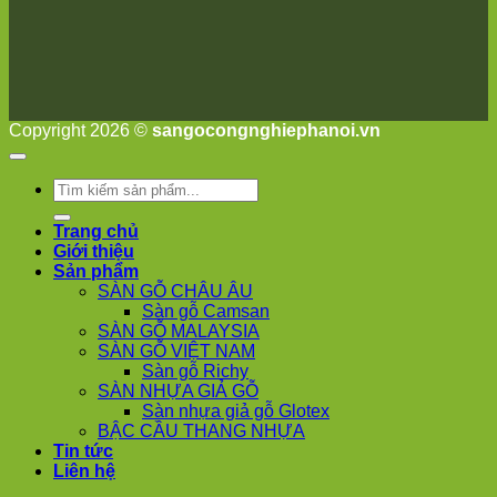
Hưng
Yên
Tùng
Thiện
Đoài
Phương
Nha
Copyright 2026 ©
sangocongnghiephanoi.vn
Trang
Phúc
Thọ
Tìm
Phúc
kiếm:
Lộc
Trang chủ
Giới thiệu
Sản phẩm
SÀN GỖ CHÂU ÂU
Sàn gỗ Camsan
SÀN GỖ MALAYSIA
SÀN GỖ VIỆT NAM
Sàn gỗ Richy
SÀN NHỰA GIẢ GỖ
Sàn nhựa giả gỗ Glotex
BẬC CẦU THANG NHỰA
Tin tức
Liên hệ