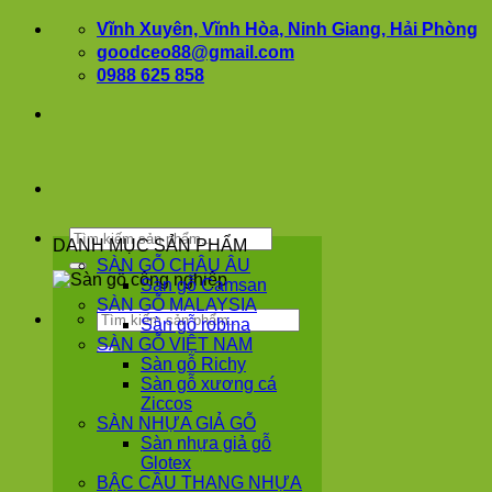
Bỏ
Vĩnh Xuyên, Vĩnh Hòa, Ninh Giang, Hải Phòng
qua
goodceo88@gmail.com
nội
0988 625 858
dung
Tìm
DANH MỤC SẢN PHẨM
kiếm:
SÀN GỖ CHÂU ÂU
Sàn gỗ Camsan
SÀN GỖ MALAYSIA
Tìm
Sàn gỗ robina
kiếm:
SÀN GỖ VIỆT NAM
Sàn gỗ Richy
Sàn gỗ xương cá
Ziccos
SÀN NHỰA GIẢ GỖ
Sàn nhựa giả gỗ
Glotex
BẬC CẦU THANG NHỰA