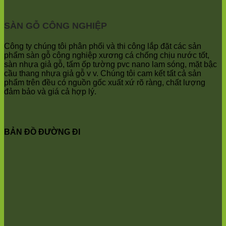
Bắc
Phú
Ninh
Quảng
Trung
Bị
SÀN GỖ CÔNG NGHIỆP
Giã
Minh
Kim
Châu
Anh
Ninh
Công ty chúng tôi phân phối và thi công lắp đặt các sản
Bình
phẩm sàn gỗ công nghiệp xương cá chống chịu nước tốt,
Quảng
sàn nhựa giả gỗ, tấm ốp tường pvc nano lam sóng, mặt bậc
Oai
cầu thang nhựa giả gỗ v v. Chúng tôi cam kết tất cả sản
Vật
phẩm trên đều có nguồn gốc xuất xứ rõ ràng, chất lượng
Lại
đảm bảo và giá cả hợp lý.
Cổ
Đô
Bất
Bạt
BẢN ĐỒ ĐƯỜNG ĐI
Bắc
Ninh
Suối
Hai
Ba
Vì
Yên
Bài
Sơn
Tây