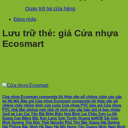
Quay trở lại cửa hàng
Đăng nhập
Lưu trữ thẻ:
giá Cửa nhựa
Ecosmart
Cửa nhựa Ecosmart composite lõi thép vân gỗ chống cháy cao cấp
tại Hà Nội Báo giá Cửa nhựa Ecosmart composite lõi thép vân gỗ
chống cháy nhôm kính cửa cuốn Cửa nhựa PVC báo giá Cửa nhựa
PVC nhà tắm phòng ngủ nhà vệ sinh cao cấp báo giá rẻ bao nhiêu
1m2 tại Lào Cai Yên Bái Điện Biên Hoà Bình Lai Châu Sơn La Hà
Giang Cao Bằng Bắc Kạn Lạng Sơn Tuyên Quang tpHCM Sài Gòn
Bình Dương Thủ Đức Thái Nguyên Phú Thọ Bắc Giang Hải Dương
Hải Phòng Bắc Ninh Hà Nam Hà Nội Hưng Yên Quảng Ninh Nam Định