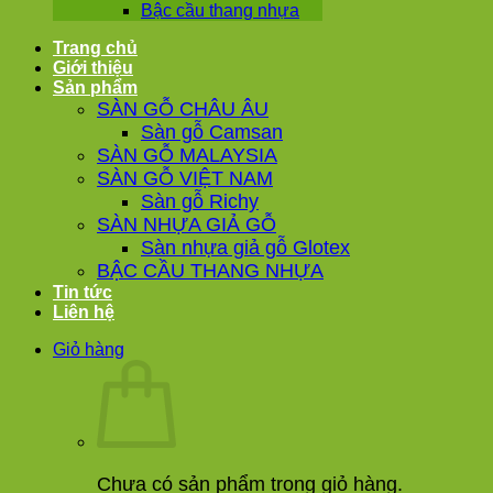
Bậc cầu thang nhựa
Trang chủ
Giới thiệu
Sản phẩm
SÀN GỖ CHÂU ÂU
Sàn gỗ Camsan
SÀN GỖ MALAYSIA
SÀN GỖ VIỆT NAM
Sàn gỗ Richy
SÀN NHỰA GIẢ GỖ
Sàn nhựa giả gỗ Glotex
BẬC CẦU THANG NHỰA
Tin tức
Liên hệ
Giỏ hàng
Chưa có sản phẩm trong giỏ hàng.