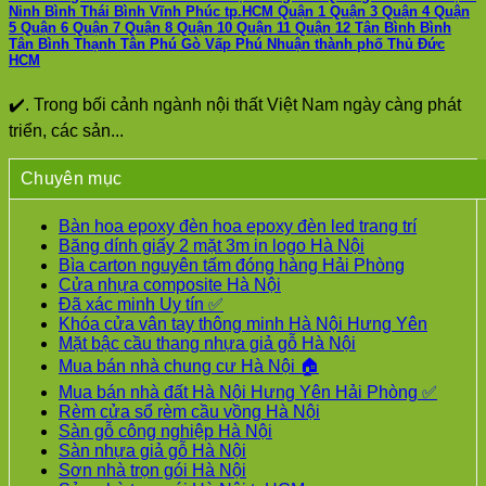
Ninh Bình Thái Bình Vĩnh Phúc tp.HCM Quận 1 Quận 3 Quận 4 Quận
5 Quận 6 Quận 7 Quận 8 Quận 10 Quận 11 Quận 12 Tân Bình Bình
Tân Bình Thạnh Tân Phú Gò Vấp Phú Nhuận thành phố Thủ Đức
HCM
✔️. Trong bối cảnh ngành nội thất Việt Nam ngày càng phát
triển, các sản...
Chuyên mục
Bàn hoa epoxy đèn hoa epoxy đèn led trang trí
Băng dính giấy 2 mặt 3m in logo Hà Nội
Bìa carton nguyên tấm đóng hàng Hải Phòng
Cửa nhựa composite Hà Nội
Đã xác minh Uy tín ✅
Khóa cửa vân tay thông minh Hà Nội Hưng Yên
Mặt bậc cầu thang nhựa giả gỗ Hà Nội
Mua bán nhà chung cư Hà Nội 🏠
Mua bán nhà đất Hà Nội Hưng Yên Hải Phòng ✅
Rèm cửa sổ rèm cầu vồng Hà Nội
Sàn gỗ công nghiệp Hà Nội
Sàn nhựa giả gỗ Hà Nội
Sơn nhà trọn gói Hà Nội