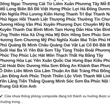
Đông Ngạc Thượng Cát Từ Liêm Xuân Phương Tây Mỗ Đ
Mỗ Long Biên Bồ Đề Việt Hưng Phúc Lợi Hà Đông Dươn
Yên Nghĩa Phú Lương Kiến Hưng Thanh Trì Đại Thanh 
Phù Ngọc Hồi Thanh Liệt Thượng Phúc Thường Tín Ch
Dương Hồng Vân Phú Xuyên Phượng Dực Chuyên Mỹ Đạ
Xuyên Thanh Oai Bình Minh Tam Hưng Dân Hòa Vân Đìn
Ứng Thiên Hòa Xá Ứng Hòa Mỹ Đức Hồng Sơn Phúc Sơ
Hương Sơn Chương Mỹ Phú Nghĩa Xuân Mai Trần Phú 
Phú Quảng Bị Minh Châu Quảng Oai Vật Lại Cổ Đô Bất B
Suối Hai Ba Vì Yên Bài Sơn Tây Tùng Thiện Đoài Phươn
Phúc Thọ Phúc Lộc Hát Môn Thạch Thất Hạ Bằng Tây
Phương Hòa Lạc Yên Xuân Quốc Oai Hưng Đạo Kiều Ph
Cát Hoài Đức Dương Hòa Sơn Đồng An Khánh Đan Phư
Ô Diên Liên Minh Gia Lâm Thuận An Bát Tràng Phù Đổn
Lâm Đông Anh Phúc Thịnh Thiên Lộc Vĩnh Thanh Mê Lin
Yên Lãng Tiến Thắng Quang Minh Sóc Sơn Đa Phúc Nội 
Trung Giã Kim Anh
✔️. Cửa nhựa thông phòng composite đang trở thành xu hướng được 
chuộng trong...