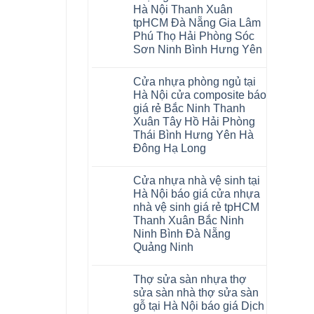
Glotex
khóa
Thanh
Việt
Hà Nội Thanh Xuân
và
4mm
Hóa
Nam
cửa
6mm
Quỳnh
tpHCM Đà Nẵng Gia Lâm
nhựa
đế
Phụ
Phú Thọ Hải Phòng Sóc
composite
cao
Phú
giả
su
Sơn Ninh Bình Hưng Yên
Thọ
vân
Hà
Lào
Không
gỗ
Nội
Cai
có
tạo
Tuyên
Cửa nhựa phòng ngủ tại
bình
không
Quang
luận
gian
Hà Nội cửa composite báo
ở
sang
giá rẻ Bắc Ninh Thanh
Sàn
trọng
nhựa
Xuân Tây Hồ Hải Phòng
Glotex
Thái Bình Hưng Yên Hà
4mm
giá
Đông Hạ Long
bao
Không
nhiêu
có
Sàn
Cửa nhựa nhà vệ sinh tại
bình
nhựa
luận
giả
Hà Nội báo giá cửa nhựa
ở
gỗ
nhà vệ sinh giá rẻ tpHCM
Cửa
Glotex
nhựa
có
Thanh Xuân Bắc Ninh
phòng
tốt
Ninh Bình Đà Nẵng
ngủ
không
tại
sàn
Quảng Ninh
Hà
nhựa
Không
Nội
glotex
có
cửa
của
Thợ sửa sàn nhựa thợ
bình
composite
nước
luận
báo
nào
sửa sàn nhà thợ sửa sàn
ở
giá
Hà
gỗ tại Hà Nội báo giá Dịch
Cửa
rẻ
Nội