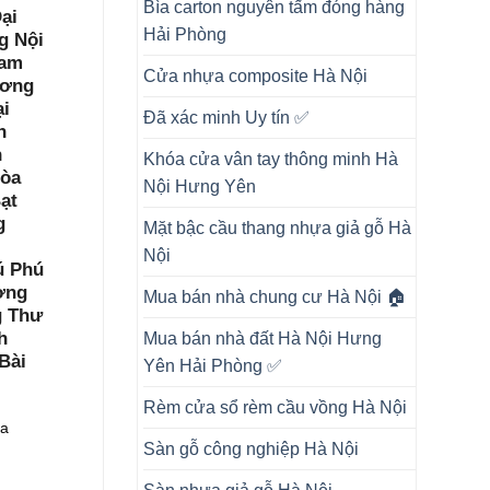
Bìa carton nguyên tấm đóng hàng
ại
Hải Phòng
g Nội
Nam
Cửa nhựa composite Hà Nội
ương
i
Đã xác minh Uy tín ✅
h
n
Khóa cửa vân tay thông minh Hà
Hòa
Nội Hưng Yên
ạt
g
Mặt bậc cầu thang nhựa giả gỗ Hà
Nội
ú Phú
ợng
Mua bán nhà chung cư Hà Nội 🏠
g Thư
h
Mua bán nhà đất Hà Nội Hưng
Bài
Yên Hải Phòng ✅
Rèm cửa sổ rèm cầu vồng Hà Nội
ưa
Sàn gỗ công nghiệp Hà Nội