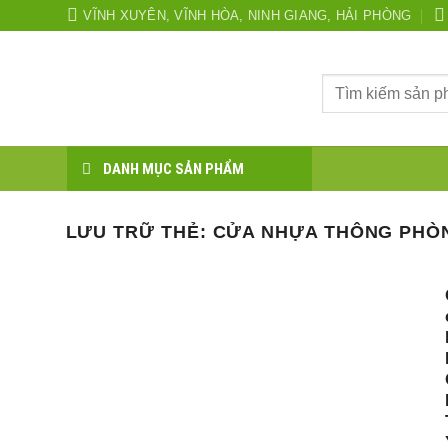
Bỏ
VĨNH XUYÊN, VĨNH HÒA, NINH GIANG, HẢI PHÒNG
qua
nội
Tìm
dung
kiếm:
DANH MỤC SẢN PHẨM
LƯU TRỮ THẺ:
CỬA NHỰA THÔNG PHÒN