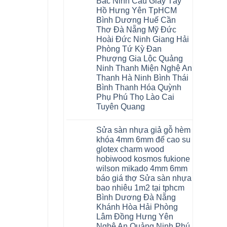
Bắc Ninh Cầu Giấy Tây
Hồ Hưng Yên TpHCM
Bình Dương Huế Cần
Thơ Đà Nẵng Mỹ Đức
Hoài Đức Ninh Giang Hải
Phòng Tứ Kỳ Đan
Phượng Gia Lộc Quảng
Ninh Thanh Miện Nghệ An
Thanh Hà Ninh Bình Thái
Bình Thanh Hóa Quỳnh
Phụ Phú Thọ Lào Cai
Tuyên Quang
Không
có
Sửa sàn nhựa giả gỗ hèm
bình
luận
khóa 4mm 6mm đế cao su
ở
glotex charm wood
Sàn
gỗ
hobiwood kosmos fukione
AURUM
wilson mikado 4mm 6mm
Floor
Báo
báo giá thợ Sửa sàn nhựa
giá
bao nhiêu 1m2 tại tphcm
Sàn
gỗ
Bình Dương Đà Nẵng
AURUM
Khánh Hòa Hải Phòng
Floor
nhập
Lâm Đồng Hưng Yên
khẩu
Nghệ An Quảng Ninh Phú