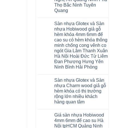
Malaysia
Thọ Bắc Ninh Tuyên
RUM
14
Quang
AI
15
Không
AI
có
Sàn nhựa Glotex và Sàn
13
bình
RUM
luận
nhựa Hobiwood giả gỗ
AI
ở
hèm khóa 4mm 6mm đế
35
Sửa
AI
sàn
cao su có hèm khóa thông
36
nhựa
minh chống cong vênh co
RUM
giả
AI
gỗ
ngót Gia Lâm Thanh Xuân
37
hèm
Hà Nội Hoài Đức Từ Liêm
AI
khóa
dày
4mm
Đan Phượng Hưng Yên
12mm
6mm
Ninh Bình Hải Phòng
bản
đế
to
cao
Không
tại
su
có
Hà
glotex
Sàn nhựa Glotex và Sàn
bình
Nội
charm
luận
nhựa Charm wood giả gỗ
Thanh
wood
ở
Xuân
hobiwood
hèm khóa có thị trường
Sàn
Thanh
kosmos
nhựa
rộng lớn nhiều khách
Trì
fukione
Glotex
Bắc
hàng quan tâm
wilson
và
Ninh
mikado
Sàn
Không
Cầu
4mm
nhựa
có
Giấy
6mm
Hobiwood
Giá sàn nhựa Hobiwood
bình
Tây
báo
giả
luận
Hồ
4mm 6mm đế cao su Hà
giá
gỗ
ở
Hưng
thợ
hèm
Nội tpHCM Quảng Ninh
Sàn
Yên
Sửa