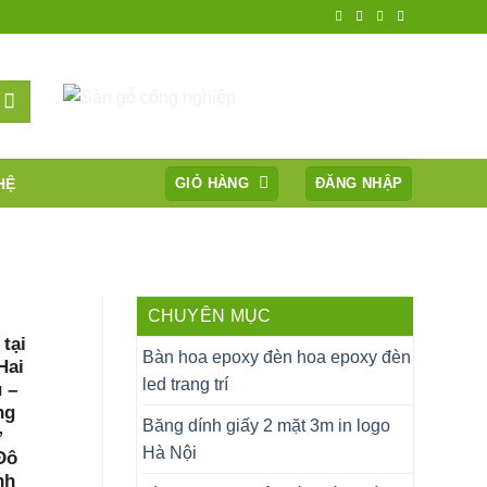
HỆ
GIỎ HÀNG
ĐĂNG NHẬP
CHUYÊN MỤC
tại
Bàn hoa epoxy đèn hoa epoxy đèn
Hai
led trang trí
 –
ng
Băng dính giấy 2 mặt 3m in logo
ở
Hà Nội
Đô
nh