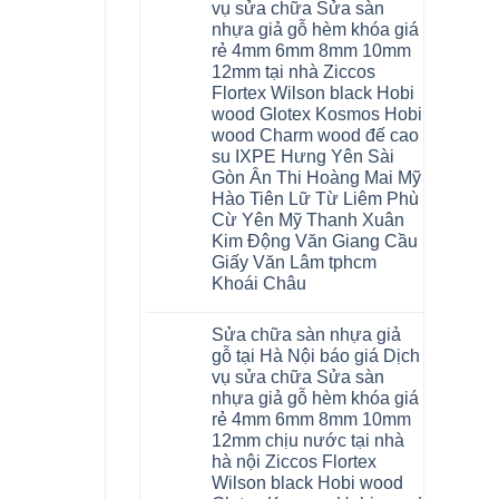
nhựa
Bắc
vụ sửa chữa Sửa sàn
Thanh
nhà
Ninh
Xuân
nhựa giả gỗ hèm khóa giá
vệ
Thanh
tpHCM
sinh
Xuân
rẻ 4mm 6mm 8mm 10mm
Đà
tại
Tây
Nẵng
12mm tại nhà Ziccos
Hà
Hồ
Gia
Nội
Flortex Wilson black Hobi
Hải
Lâm
báo
Phòng
Phú
wood Glotex Kosmos Hobi
giá
Thái
Thọ
cửa
wood Charm wood đế cao
Bình
Hải
nhựa
Hưng
Phòng
su IXPE Hưng Yên Sài
nhà
Yên
Sóc
Gòn Ân Thi Hoàng Mai Mỹ
vệ
Hà
Sơn
sinh
Đông
Ninh
Hào Tiên Lữ Từ Liêm Phù
giá
Hạ
Bình
Cừ Yên Mỹ Thanh Xuân
rẻ
Long
Hưng
tpHCM
Yên
Kim Động Văn Giang Cầu
Thanh
Giấy Văn Lâm tphcm
Xuân
Bắc
Khoái Châu
Ninh
Ninh
Không
Bình
có
Sửa chữa sàn nhựa giả
Đà
bình
Nẵng
luận
gỗ tại Hà Nội báo giá Dịch
ở
Quảng
vụ sửa chữa Sửa sàn
Thợ
Ninh
sửa
nhựa giả gỗ hèm khóa giá
sàn
rẻ 4mm 6mm 8mm 10mm
nhựa
thợ
12mm chịu nước tại nhà
sửa
hà nội Ziccos Flortex
sàn
nhà
Wilson black Hobi wood
thợ