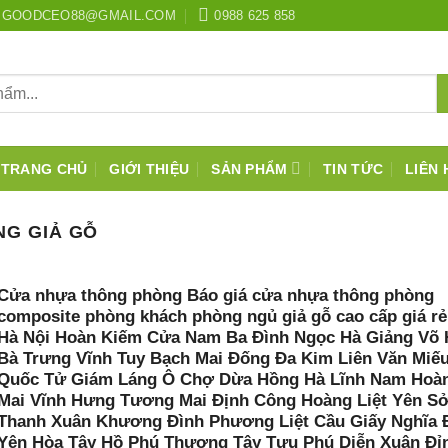
GOODCEO88@GMAIL.COM
0988 625 858
TRANG CHỦ
GIỚI THIỆU
SẢN PHẨM
TIN TỨC
LIÊN 
G GIẢ GỖ
Cửa nhựa thông phòng Báo giá cửa nhựa thông phòng
composite phòng khách phòng ngủ giả gỗ cao cấp giá rẻ 
Hà Nội Hoàn Kiếm Cửa Nam Ba Đình Ngọc Hà Giảng Võ 
Bà Trưng Vĩnh Tuy Bạch Mai Đống Đa Kim Liên Văn Miếu
Quốc Tử Giám Láng Ô Chợ Dừa Hồng Hà Lĩnh Nam Hoà
Mai Vĩnh Hưng Tương Mai Định Công Hoàng Liệt Yên S
Thanh Xuân Khương Đình Phương Liệt Cầu Giấy Nghĩa 
Yên Hòa Tây Hồ Phú Thượng Tây Tựu Phú Diễn Xuân Đỉ