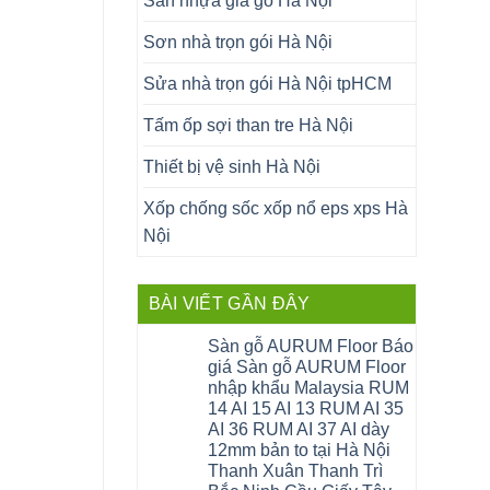
Sàn nhựa giả gỗ Hà Nội
Sơn nhà trọn gói Hà Nội
Sửa nhà trọn gói Hà Nội tpHCM
Tấm ốp sợi than tre Hà Nội
Thiết bị vệ sinh Hà Nội
Xốp chống sốc xốp nổ eps xps Hà
Nội
BÀI VIẾT GẦN ĐÂY
Sàn gỗ AURUM Floor Báo
giá Sàn gỗ AURUM Floor
nhập khẩu Malaysia RUM
14 AI 15 AI 13 RUM AI 35
AI 36 RUM AI 37 AI dày
12mm bản to tại Hà Nội
Thanh Xuân Thanh Trì