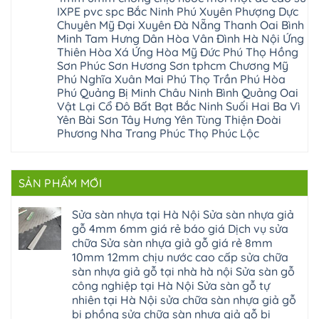
Lộc
Bình
gỗ
giấy
sàn
Hát
IXPE pvc spc Bắc Ninh Phú Xuyên Phượng Dực
Thái
bị
hoành
nhựa
Môn
Bình
hở
bồ
Chuyên Mỹ Đại Xuyên Đà Nẵng Thanh Oai Bình
giả
Sài
Vĩnh
tại
hạ
gỗ
Minh Tam Hưng Dân Hòa Vân Đình Hà Nội Ứng
Gòn
Phúc
Hà
long
Sửa
Thạch
Tây
Nội
Thiên Hòa Xá Ứng Hòa Mỹ Đức Phú Thọ Hồng
ninh
mặt
Thất
Hồ
Sửa
giang
bậc
Sơn Phúc Sơn Hương Sơn tphcm Chương Mỹ
Hạ
Thanh
sàn
hoàng
cầu
Bằng
Hóa
Phú Nghĩa Xuân Mai Phú Thọ Trần Phú Hòa
gỗ
mai
thang
Tây
Đống
công
quảng
nhựa
Phú Quảng Bị Minh Châu Ninh Bình Quảng Oai
Phương
Đa
nghiệp
ninh
sửa
tphcm
Vật Lại Cổ Đô Bất Bạt Bắc Ninh Suối Hai Ba Vì
Nghệ
bị
tây
cửa
Hòa
An
hở
hồ
nhựa
Yên Bài Sơn Tây Hưng Yên Tùng Thiện Đoài
Lạc
Sửa
sơn
composite
Yên
Phương Nha Trang Phúc Thọ Phúc Lộc
sàn
tây
Thanh
Xuân
nhựa
hưng
Trì
Quốc
Không
giả
yên
Đại
Oai
có
gỗ
thạch
Thanh
Hưng
bình
Sửa
thất
Nam
Đạo
luận
mặt
mê
SẢN PHẨM MỚI
Phù
ở
Đà
bậc
linh
tphcm
Sàn
Nẵng
cầu
thanh
Ngọc
nhựa
Kiều
thang
trì
Hồi
hèm
Sửa sàn nhựa tại Hà Nội Sửa sàn nhựa giả
Phú
nhựa
bắc
Thanh
khóa
Phú
sửa
ninh
gỗ 4mm 6mm giá rẻ báo giá Dịch vụ sửa
Liệt
glotex
Cát
cửa
mỹ
Thượng
4mm
Hoài
chữa Sửa sàn nhựa giả gỗ giá rẻ 8mm
nhựa
đức
Phúc
6mm
Đức
composite
quốc
10mm 12mm chịu nước cao cấp sửa chữa
Sài
báo
Lâm
Phú
oai
Gòn
giá
Đồng
sàn nhựa giả gỗ tại nhà hà nội Sửa sàn gỗ
Diễn
hà
Thường
bao
Dương
Xuân
đông
Tín
công nghiệp tại Hà Nội Sửa sàn gỗ tự
nhiêu
Hòa
Đỉnh
hải
Chương
1m2
Sơn
nhiên tại Hà Nội sửa chữa sàn nhựa giả gỗ
Đông
phòng
Dương
Sàn
Đồng
Ngạc
phú
Hồng
bị phồng sửa chữa sàn nhựa giả gỗ bị
nhựa
An
Quảng