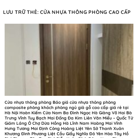
Bỏ
qua
LƯU TRỮ THẺ:
CỬA NHỰA THÔNG PHÒNG CAO CẤP
nội
dung
Cửa nhựa thông phòng Báo giá cửa nhựa thông phòng
composite phòng khách phòng ngủ giả gỗ cao cấp giá rẻ tại
Hà Nội Hoàn Kiếm Cửa Nam Ba Đình Ngọc Hà Giảng Võ Hai Bà
Trưng Vĩnh Tuy Bạch Mai Đống Đa Kim Liên Văn Miếu – Quốc Tử
Giám Láng Ô Chợ Dừa Hồng Hà Lĩnh Nam Hoàng Mai Vĩnh
Hưng Tương Mai Định Công Hoàng Liệt Yên Sở Thanh Xuân
Khương Đình Phương Liệt Cầu Giấy Nghĩa Đô Yên Hòa Tây Hồ