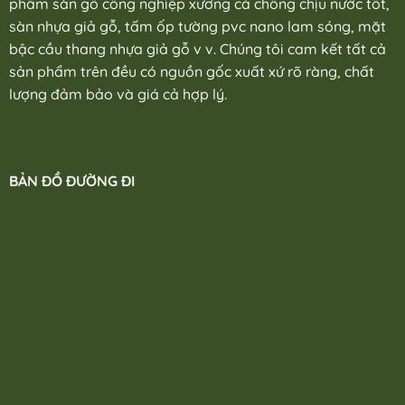
phẩm sàn gỗ công nghiệp xương cá chống chịu nước tốt,
sàn nhựa giả gỗ, tấm ốp tường pvc nano lam sóng, mặt
bậc cầu thang nhựa giả gỗ v v. Chúng tôi cam kết tất cả
sản phẩm trên đều có nguồn gốc xuất xứ rõ ràng, chất
lượng đảm bảo và giá cả hợp lý.
BẢN ĐỒ ĐƯỜNG ĐI