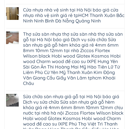
Phú
nhựa
Ninh
Phòng
Không
Hà
không
Thọ
Glotex
Bình
Tứ
có
Nội
gian
Bắc
4mm
Hải
Cửa nhựa nhà vệ sinh tại Hà Nội báo giá cửa
Kỳ
bình
sang
Ninh
giá
Phòng
Đan
luận
trọng
nhựa nhà vệ sinh giá rẻ tpHCM Thanh Xuân Bắc
Tuyên
bao
ở
Phượng
Quang
nhiêu
Ninh Ninh Bình Đà Nẵng Quảng Ninh
Cửa
Gia
Sàn
nhựa
Lộc
nhựa
Không
phòng
Quảng
giả
có
ngủ
Ninh
Thợ sửa sàn nhựa thợ sửa sàn nhà thợ sửa sàn
gỗ
bình
tại
Thanh
Glotex
luận
gỗ tại Hà Nội báo giá Dịch vụ sửa chữa Sửa
Hà
Miện
ở
có
Nội
Nghệ
sàn nhựa giả gỗ hèm khóa giá rẻ 4mm 6mm
Cửa
tốt
cửa
An
nhựa
không
8mm 10mm 12mm tại nhà Ziccos Flortex
composite
Thanh
nhà
sàn
báo
Hà
Wilson black Hobi wood Glotex Kosmos Hobi
vệ
nhựa
giá
Ninh
sinh
glotex
wood Charm wood đế cao su IXPE Hưng Yên
rẻ
Bình
tại
của
Bắc
Sài Gòn Ân Thi Hoàng Mai Mỹ Hào Tiên Lữ Từ
Thái
Hà
nước
Ninh
Bình
Nội
Liêm Phù Cừ Yên Mỹ Thanh Xuân Kim Động
nào
Thanh
Thanh
báo
Hà
Văn Giang Cầu Giấy Văn Lâm tphcm Khoái
Xuân
Hóa
giá
Nội
Tây
Quỳnh
Châu
cửa
Thanh
Hồ
Phụ
nhựa
Xuân
Hải
Phú
Không
nhà
tpHCM
Phòng
Thọ
có
vệ
Đà
Sửa chữa sàn nhựa giả gỗ tại Hà Nội báo giá
Thái
Lào
bình
sinh
Nẵng
Bình
Cai
luận
Dịch vụ sửa chữa Sửa sàn nhựa giả gỗ hèm
giá
Gia
Hưng
Tuyên
ở
rẻ
Lâm
khóa giá rẻ 4mm 6mm 8mm 10mm 12mm chịu
Yên
Quang
Thợ
tpHCM
Phú
Hà
sửa
nước tại nhà hà nội Ziccos Flortex Wilson black
Thanh
Thọ
Đông
sàn
Xuân
Hải
Hobi wood Glotex Kosmos Hobi wood Charm
Hạ
nhựa
Bắc
Phòng
Long
thợ
wood đế cao su IXPE Phú Thọ Việt Trì Thanh
Ninh
Sóc
sửa
Ninh
Sơn