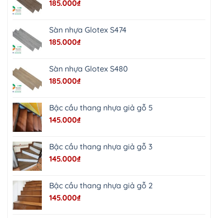
185.000
₫
Mai
Phú
Thọ
Trần
Sàn nhựa Glotex S474
Phú
Hòa
185.000
₫
Phú
Quảng
Bị
Minh
Châu
Sàn nhựa Glotex S480
Ninh
Bình
185.000
₫
Quảng
Oai
Vật
Lại
Bậc cầu thang nhựa giả gỗ 5
Cổ
Đô
145.000
₫
Bất
Bạt
Bắc
Ninh
Bậc cầu thang nhựa giả gỗ 3
Suối
Hai
145.000
₫
Ba
Vì
Yên
Bài
Bậc cầu thang nhựa giả gỗ 2
Sơn
Tây
145.000
₫
Hưng
Yên
Tùng