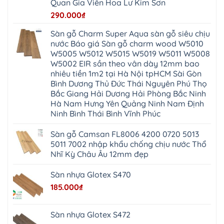
Nẵng
Linh
Quan Gia Viễn Hoa Lư Kim Sơn
Lương
Mỹ
Thanh
Hưng
Kiến
Đức
Oai
Yên
290.000
₫
Hưng
Hồng
Bình
Yên
Sơn
Minh
Lãng
Phúc
Sàn gỗ Charm Super Aqua sàn gỗ siêu chịu
Tam
Tiến
Sơn
Hưng
Thắng
nước Báo giá Sàn gỗ charm wood W5010
Ninh
Dân
Quang
Bình
Hòa
W5005 W5012 W5015 W5019 W5011 W5008
Minh
Hương
Vân
Sóc
W5002 EIR sần theo vân dày 12mm bao
Sơn
Đình
Sơn
Chương
Hà
Hà
nhiêu tiền 1m2 tại Hà Nội tpHCM Sài Gòn
Mỹ
Nội
Nam
Bình Dương Thủ Đức Thái Nguyên Phú Thọ
Nam
Ứng
Đa
Định
Thiên
Phúc
Bắc Giang Hải Dương Hải Phòng Bắc Ninh
Phú
Hòa
Nội
Nghĩa
Hà Nam Hưng Yên Quảng Ninh Nam Định
Xá
Bài
Xuân
Ứng
Bắc
Ninh Bình Thái Bình Vĩnh Phúc
Mai
Hòa
Ninh
Mỹ
Trung
Đức
Giã
Sàn gỗ Camsan FL8006 4200 0720 5013
Phú
Kim
5011 7002 nhập khẩu chống chịu nước Thổ
Thọ
Anh
Hồng
Nhĩ Kỳ Châu Âu 12mm đẹp
Sơn
Phúc
Sơn
Sàn nhựa Glotex S470
Hương
Sơn
185.000
₫
tphcm
Chương
Mỹ
Phú
Sàn nhựa Glotex S472
Nghĩa
Xuân