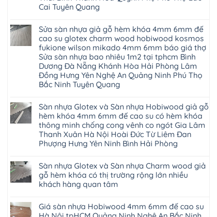
Cai Tuyên Quang
Không
có
Sửa sàn nhựa giả gỗ hèm khóa 4mm 6mm đế
bình
luận
cao su glotex charm wood hobiwood kosmos
ở
fukione wilson mikado 4mm 6mm báo giá thợ
Sàn
gỗ
Sửa sàn nhựa bao nhiêu 1m2 tại tphcm Bình
AURUM
Dương Đà Nẵng Khánh Hòa Hải Phòng Lâm
Floor
Báo
Đồng Hưng Yên Nghệ An Quảng Ninh Phú Thọ
giá
Bắc Ninh Tuyên Quang
Sàn
gỗ
Không
AURUM
có
Floor
Sàn nhựa Glotex và Sàn nhựa Hobiwood giả gỗ
bình
nhập
luận
hèm khóa 4mm 6mm đế cao su có hèm khóa
khẩu
ở
Malaysia
thông minh chống cong vênh co ngót Gia Lâm
Sửa
RUM
sàn
Thanh Xuân Hà Nội Hoài Đức Từ Liêm Đan
14
nhựa
Phượng Hưng Yên Ninh Bình Hải Phòng
AI
giả
15
gỗ
Không
AI
hèm
có
13
khóa
Sàn nhựa Glotex và Sàn nhựa Charm wood giả
bình
RUM
4mm
luận
gỗ hèm khóa có thị trường rộng lớn nhiều
AI
6mm
ở
35
đế
khách hàng quan tâm
Sàn
AI
cao
nhựa
36
Không
su
Glotex
RUM
có
glotex
và
Giá sàn nhựa Hobiwood 4mm 6mm đế cao su
AI
bình
charm
Sàn
37
luận
wood
Hà Nội tpHCM Quảng Ninh Nghệ An Bắc Ninh
nhựa