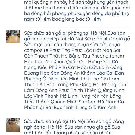
Hà
mai quảng ninh tây hồ sơn tây hưng yên thạch
4mm
Hobi
Nội
6mm
thất mê linh thanh trì bắc ninh mỹ đức quốc oai
wood
Sửa
8mm
Glotex
hà đông hải phòng phú xuyên đống đa phú thọ
sàn
10mm
Kosmos
gỗ
12mm
nam từ liêm bắc giang bắc từ liêm
Hobi
công
chịu
wood
nghiệp
Không
nước
Charm
tại
có
tại
wood
Sửa chữa sàn gỗ bị phồng tại Hà Nội Sửa sàn
Hà
bình
nhà
đế
Nội
luận
hà
gỗ công nghiệp tại Hà Nội Sửa sàn nhựa giả gỗ
cao
Sửa
ở
nội
su
Sửa mặt bậc cầu thang nhựa sửa cửa nhựa
sàn
Sửa
Ziccos
IXPE
nhựa
sàn
Flortex
composite Phúc Thọ Phúc Lộc Hát Môn Sài
Hưng
giả
gỗ
Wilson
Yên
Gòn Thạch Thất Hạ Bằng Tây Phương tphcm
gỗ
bị
black
Sài
cong
cong
Hòa Lạc Yên Xuân Quốc Oai Hưng Đạo Đà
Hobi
Gòn
vênh
vênh
wood
Ân
Nẵng Kiều Phú Phú Cát Hoài Đức Lâm Đồng
Sửa
tại
Glotex
Thi
mặt
Hà
Dương Hòa Sơn Đồng An Khánh Lào Cai Đan
Kosmos
Hoàng
bậc
Nội
Hobi
Mai
Phượng Ô Diên Liên Minh Phú Thọ Gia Lâm
cầu
Sửa
wood
Mỹ
thang
Thuận An Bát Tràng Phù Đổng Hải Phòng Thư
sàn
Charm
Hào
nhựa
gỗ
wood
Lâm Đông Anh Phúc Thịnh Thiên Quảng Ninh
Tiên
sửa
công
đế
Lữ
cửa
Lộc Vĩnh Thanh Mê Linh Hưng Yên Yên Lãng
nghiệp
cao
Từ
nhựa
tại
su
Tiến Thắng Quang Minh Sóc Sơn Hà Nam Đa
Liêm
composite
Hà
IXPE
Phù
Phúc Nội Bài Bắc Ninh Trung Giã Kim Anh
tpHCM
Nội
Phú
Cừ
Sài
Sửa
Thọ
Yên
Không
Gòn
sàn
Việt
Mỹ
có
Hoài
nhựa
Trì
Sửa chữa sàn gỗ tại Hà Nội Sửa sàn gỗ công
Thanh
bình
Đức
giả
Thanh
Xuân
luận
nghiệp tại Hà Nội Sửa sàn nhựa giả gỗ Sửa
Bình
gỗ
Xuân
Kim
ở
Dương
cong
Đoan
mặt bậc cầu thang nhựa sửa cửa nhựa
Động
Sửa
Thủ
vênh