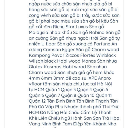
xuyên
Vân
giả
Khánh
ngập nước sửa chữa sàn nhựa giả gỗ bị
Ninh
đống
Cần
gỗ
Lào
Thượng
đa
Thơ
hỏng sửa sàn gỗ bị mối mọt sửa sàn gỗ bị
hèm
Cai
Cát
phú
Phú
khóa
Đan
cong vênh sửa sàn gỗ bị trầy xước sửa sàn
Từ
thọ
Xuyên
charm
Phượng
Liêm
nam
Phượng
gỗ bị phai bạc màu sửa sàn gỗ bị kêu Sàn
wood
Ô
Xuân
từ
Dực
hobiwood
Diên
Phương
gỗ cốt đen Richy Star Luxus Sàn gỗ
liêm
Chuyên
kosmos
Liên
Đà
bắc
Mỹ
fukione
Malaysia nhập khẩu Sàn gỗ Robina Sàn gỗ
Minh
Nẵng
giang
Đà
wilson
Phú
Tây
bắc
an cường Sàn gỗ nhựa ngoài trời Sàn gỗ tự
Nẵng
4mm
Thọ
Mỗ
từ
Đại
6mm
Gia
nhiên U floor Sàn gỗ xương cá Fortune An
Đại
liêm
Xuyên
chống
Lâm
Mỗ
cường Camsan Egger Sàn gỗ Charm wood
Thanh
chịu
Thuận
Long
Oai
nước
An
Kampong Povar Ziccos Flortex Winblack
Biên
Bình
mối
Bát
Bồ
Hà
Wilson black Hobi wood Monas Sàn nhựa
mọt
Tràng
Đề
Tĩnh
đế
Phù
Glotex Kosmos Hobi wood Sàn nhựa
Hưng
Minh
cao
Đổng
Yên
Tam
Charm wood Sàn nhựa giả gỗ hèm khóa
su
Hải
Việt
Hưng
IXPE
Phòng
4mm 6mm 8mm đế cao su IXPE Anpro
Hưng
Dân
pvc
Thư
Phúc
Hòa
vfloor tấm sàn nhựa chịu lực tại Hà Nội
spc
Lâm
Lợi
Vân
Bắc
Đông
tp.HCM Quận 1 Quận 3 Quận 4 Quận 5
Hà
Đình
Ninh
Anh
Đông
Nghệ
Quận 6 Quận 7 Quận 8 Quận 10 Quận 11
Phú
Phúc
Quảng
An
Xuyên
Thịnh
Ninh
Quận 12 Tân Bình Bình Tân Bình Thạnh Tân
Ứng
Phượng
Thiên
Dương
Thiên
Dực
Phú Gò Vấp Phú Nhuận thành phố Thủ Đức
Quảng
Nội
Hòa
Chuyên
Ninh
Yên
HCM Đà Nẵng Hải Châu Cẩm Lệ Thanh
Xá
Mỹ
Lộc
Nghĩa
Ứng
Đại
Vĩnh
Khê Liên Chiểu Ngũ Hành Sơn Sơn Trà Hòa
Phú
Hòa
Xuyên
Thanh
Phú
Vang Ninh Bình Tam Điệp Yên Khánh Nho
Thanh
Đà
Mê
Thọ
Hóa