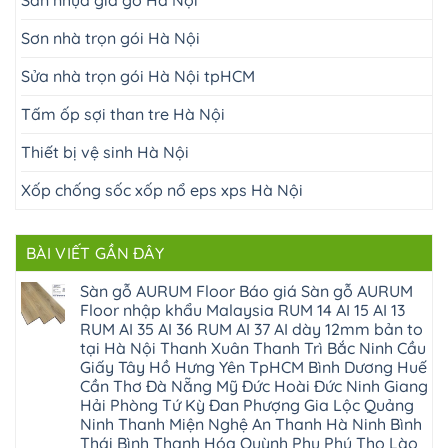
Sàn nhựa giả gỗ Hà Nội
Sơn nhà trọn gói Hà Nội
Sửa nhà trọn gói Hà Nội tpHCM
Tấm ốp sợi than tre Hà Nội
Thiết bị vệ sinh Hà Nội
Xốp chống sốc xốp nổ eps xps Hà Nội
BÀI VIẾT GẦN ĐÂY
Sàn gỗ AURUM Floor Báo giá Sàn gỗ AURUM
Floor nhập khẩu Malaysia RUM 14 AI 15 AI 13
RUM AI 35 AI 36 RUM AI 37 AI dày 12mm bản to
tại Hà Nội Thanh Xuân Thanh Trì Bắc Ninh Cầu
Giấy Tây Hồ Hưng Yên TpHCM Bình Dương Huế
Cần Thơ Đà Nẵng Mỹ Đức Hoài Đức Ninh Giang
Hải Phòng Tứ Kỳ Đan Phượng Gia Lộc Quảng
Ninh Thanh Miện Nghệ An Thanh Hà Ninh Bình
Thái Bình Thanh Hóa Quỳnh Phụ Phú Thọ Lào