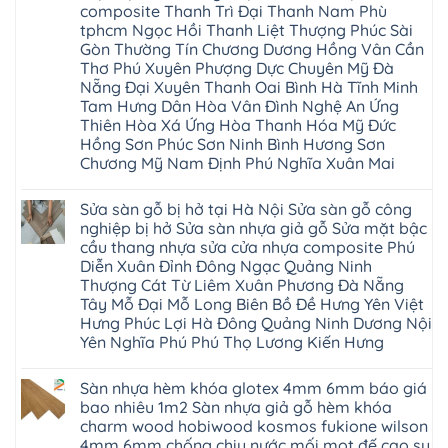
Hùng
Văn
chữa
composite Thanh Trì Đại Thanh Nam Phù
Đức
Sửa
Thanh
Giang
sàn
Thanh
mặt
Ba
tphcm Ngọc Hồi Thanh Liệt Thượng Phúc Sài
Cầu
gỗ
Xuân
bậc
Cầu
Giấy
bị
Gòn Thường Tín Chương Dương Hồng Vân Cần
Thái
cầu
Giấy
Văn
phồng
Nguyên
thang
Thơ Phú Xuyên Phượng Dực Chuyên Mỹ Đà
Hạ
Lâm
tại
Phú
nhựa
Hòa
tphcm
Hà
Nẵng Đại Xuyên Thanh Oai Bình Hà Tĩnh Minh
Thọ
sửa
Cẩm
Khoái
Nội
Bắc
cửa
Tam Hưng Dân Hòa Vân Đình Nghệ An Ứng
Khê
Châu
Sửa
Giang
nhựa
Tây
Thiên Hòa Xá Ứng Hòa Thanh Hóa Mỹ Đức
sàn
Long
composite
Hồ
gỗ
Biên
Hồng Sơn Phúc Sơn Ninh Bình Hương Sơn
hoài
Yên
công
Hải
đức
Lập
Chương Mỹ Nam Định Phú Nghĩa Xuân Mai
nghiệp
Dương
đan
Thanh
tại
Hải
phượng
Sơn
Không
Hà
Phòng
tphcm
Phù
có
Nội
Bắc
Sửa sàn gỗ bị hở tại Hà Nội Sửa sàn gỗ công
thanh
Ninh
bình
Sửa
Ninh
oai
hưng
luận
nghiệp bị hở Sửa sàn nhựa giả gỗ Sửa mặt bậc
sàn
Gia
ứng
yên
ở
nhựa
Lâm
cầu thang nhựa sửa cửa nhựa composite Phú
hòa
Lâm
Sửa
giả
Hà
long
Thao
chữa
Diễn Xuân Đỉnh Đông Ngạc Quảng Ninh
gỗ
Nam
biên
Tam
sàn
Sửa
Thượng Cát Từ Liêm Xuân Phương Đà Nẵng
Hà
sài
Nông
gỗ
mặt
Nội
gòn
hải
tại
Tây Mỗ Đại Mỗ Long Biên Bồ Đề Hưng Yên Việt
bậc
Hưng
đông
phòng
Hà
cầu
Hưng Phúc Lợi Hà Đông Quảng Ninh Dương Nội
Yên
anh
Thanh
Nội
thang
Đông
sóc
Thủy
Sửa
Yên Nghĩa Phú Phú Thọ Lương Kiến Hưng
nhựa
Anh
sơn
Tân
sàn
sửa
Quảng
gia
Không
Sơn
gỗ
cửa
Ninh
lâm
có
công
nhựa
Sàn nhựa hèm khóa glotex 4mm 6mm báo giá
Nam
đà
bình
nghiệp
composite
Định
nẵng
luận
tại
bao nhiêu 1m2 Sàn nhựa giả gỗ hèm khóa
Phúc
Sóc
ở
thanh
Hà
Thọ
charm wood hobiwood kosmos fukione wilson
Sơn
Sửa
xuân
Nội
Phúc
Ninh
sàn
cầu
4mm 6mm chống chịu nước mối mọt đế cao su
Sửa