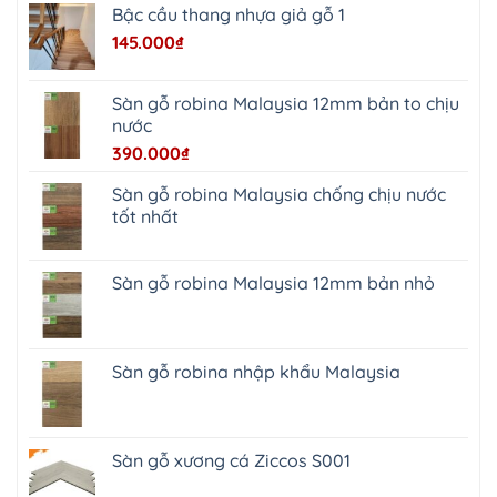
Thiện
Bậc cầu thang nhựa giả gỗ 1
Đoài
Phương
145.000
₫
Nha
Trang
Phúc
Thọ
Sàn gỗ robina Malaysia 12mm bản to chịu
Phúc
Lộc
nước
390.000
₫
Sàn gỗ robina Malaysia chống chịu nước
tốt nhất
Sàn gỗ robina Malaysia 12mm bản nhỏ
Sàn gỗ robina nhập khẩu Malaysia
Sàn gỗ xương cá Ziccos S001