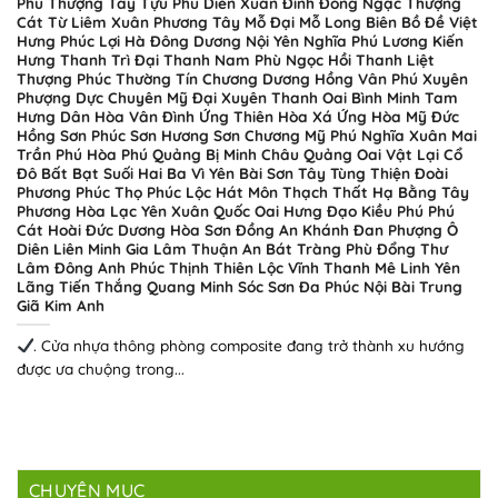
Phú Thượng Tây Tựu Phú Diễn Xuân Đỉnh Đông Ngạc Thượng
Cát Từ Liêm Xuân Phương Tây Mỗ Đại Mỗ Long Biên Bồ Đề Việt
Hưng Phúc Lợi Hà Đông Dương Nội Yên Nghĩa Phú Lương Kiến
Hưng Thanh Trì Đại Thanh Nam Phù Ngọc Hồi Thanh Liệt
Thượng Phúc Thường Tín Chương Dương Hồng Vân Phú Xuyên
Phượng Dực Chuyên Mỹ Đại Xuyên Thanh Oai Bình Minh Tam
Hưng Dân Hòa Vân Đình Ứng Thiên Hòa Xá Ứng Hòa Mỹ Đức
Hồng Sơn Phúc Sơn Hương Sơn Chương Mỹ Phú Nghĩa Xuân Mai
Trần Phú Hòa Phú Quảng Bị Minh Châu Quảng Oai Vật Lại Cổ
Đô Bất Bạt Suối Hai Ba Vì Yên Bài Sơn Tây Tùng Thiện Đoài
Phương Phúc Thọ Phúc Lộc Hát Môn Thạch Thất Hạ Bằng Tây
Phương Hòa Lạc Yên Xuân Quốc Oai Hưng Đạo Kiều Phú Phú
Cát Hoài Đức Dương Hòa Sơn Đồng An Khánh Đan Phượng Ô
Diên Liên Minh Gia Lâm Thuận An Bát Tràng Phù Đổng Thư
Lâm Đông Anh Phúc Thịnh Thiên Lộc Vĩnh Thanh Mê Linh Yên
Lãng Tiến Thắng Quang Minh Sóc Sơn Đa Phúc Nội Bài Trung
Giã Kim Anh
. Cửa nhựa thông phòng composite đang trở thành xu hướng
được ưa chuộng trong...
CHUYÊN MỤC