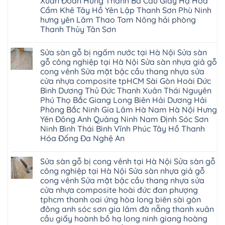
Xuân Đoan Hùng Thanh Ba Cầu Giấy Hạ Hòa
sàn
Bình
Ninh
nhà
Cẩm Khê Tây Hồ Yên Lập Thanh Sơn Phù Ninh
Đà
Bình
thợ
Nẵng
Hưng
hưng yên Lâm Thao Tam Nông hải phòng
sửa
Quảng
Yên
Thanh Thủy Tân Sơn
sàn
Ninh
gỗ
Không
tại
có
Hà
Sửa sàn gỗ bị ngấm nước tại Hà Nội Sửa sàn
bình
Nội
luận
gỗ công nghiệp tại Hà Nội Sửa sàn nhựa giả gỗ
báo
ở
giá
cong vênh Sửa mặt bậc cầu thang nhựa sửa
Sửa
Dịch
chữa
cửa nhựa composite tpHCM Sài Gòn Hoài Đức
vụ
sàn
sửa
Bình Dương Thủ Đức Thanh Xuân Thái Nguyên
nhựa
chữa
giả
Phú Thọ Bắc Giang Long Biên Hải Dương Hải
Sửa
gỗ
sàn
Phòng Bắc Ninh Gia Lâm Hà Nam Hà Nội Hưng
tại
nhựa
Hà
Yên Đông Anh Quảng Ninh Nam Định Sóc Sơn
giả
Nội
gỗ
Ninh Bình Thái Bình Vĩnh Phúc Tây Hồ Thanh
báo
hèm
Hóa Đống Đa Nghệ An
giá
khóa
Dịch
giá
Không
vụ
rẻ
có
sửa
4mm
Sửa sàn gỗ bị cong vênh tại Hà Nội Sửa sàn gỗ
bình
chữa
6mm
luận
công nghiệp tại Hà Nội Sửa sàn nhựa giả gỗ
Sửa
8mm
ở
sàn
10mm
cong vênh Sửa mặt bậc cầu thang nhựa sửa
Sửa
nhựa
12mm
sàn
cửa nhựa composite hoài đức đan phượng
giả
tại
gỗ
gỗ
nhà
tphcm thanh oai ứng hòa long biên sài gòn
bị
hèm
Ziccos
ngấm
đông anh sóc sơn gia lâm đà nẵng thanh xuân
khóa
Flortex
nước
giá
cầu giấy hoành bồ hạ long ninh giang hoàng
Wilson
tại
rẻ
black