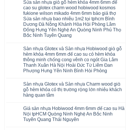
Sửa sàn nhựa giả gỗ hèm khóa 4mm 6mm đế
bình
luận
cao su glotex charm wood hobiwood kosmos
ở
fukione wilson mikado 4mm 6mm báo giá thợ
Sàn
gỗ
Sửa sàn nhựa bao nhiêu 1m2 tại tphcm Bình
AURUM
Dương Đà Nẵng Khánh Hòa Hải Phòng Lâm
Floor
Báo
Đồng Hưng Yên Nghệ An Quảng Ninh Phú Thọ
giá
Bắc Ninh Tuyên Quang
Sàn
gỗ
Không
AURUM
có
Floor
Sàn nhựa Glotex và Sàn nhựa Hobiwood giả gỗ
bình
nhập
luận
hèm khóa 4mm 6mm đế cao su có hèm khóa
khẩu
ở
Malaysia
thông minh chống cong vênh co ngót Gia Lâm
Sửa
RUM
sàn
Thanh Xuân Hà Nội Hoài Đức Từ Liêm Đan
14
nhựa
AI
Phượng Hưng Yên Ninh Bình Hải Phòng
giả
15
gỗ
Không
AI
hèm
có
13
khóa
Sàn nhựa Glotex và Sàn nhựa Charm wood giả
bình
RUM
4mm
luận
AI
gỗ hèm khóa có thị trường rộng lớn nhiều khách
6mm
ở
35
đế
hàng quan tâm
Sàn
AI
cao
nhựa
36
Không
su
Glotex
RUM
có
glotex
và
AI
Giá sàn nhựa Hobiwood 4mm 6mm đế cao su Hà
bình
charm
Sàn
37
luận
wood
Nội tpHCM Quảng Ninh Nghệ An Bắc Ninh
nhựa
AI
ở
hobiwood
Hobiwood
Tuyên Quang Thái Nguyên
dày
Sàn
kosmos
giả
12mm
nhựa
fukione
gỗ
Không
bản
Glotex
wilson
hèm
có