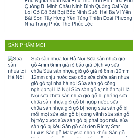
Phú Nghĩa Xuân Mai Phú Thọ Trần Phú Hòa Phú
mai
thang
Tây
Đống
công
quảng
nhựa
Quảng Bị Minh Châu Ninh Bình Quảng Oai Vật
Phương
Đa
nghiệp
ninh
sửa
tphcm
Nghệ
Lại Cổ Đô Bất Bạt Bắc Ninh Suối Hai Ba Vì Yên
bị
tây
cửa
Hòa
An
hở
hồ
nhựa
Bài Sơn Tây Hưng Yên Tùng Thiện Đoài Phương
Lạc
Sửa
sơn
composite
Yên
Nha Trang Phúc Thọ Phúc Lộc
sàn
tây
Thanh
Xuân
nhựa
hưng
Trì
Quốc
Không
giả
yên
Đại
Oai
có
gỗ
thạch
Thanh
Hưng
bình
Sửa
thất
Nam
Đạo
luận
mặt
mê
SẢN PHẨM MỚI
Phù
ở
Đà
bậc
linh
tphcm
Sàn
Nẵng
cầu
thanh
Ngọc
nhựa
Kiều
thang
trì
Hồi
hèm
Sửa sàn nhựa tại Hà Nội Sửa sàn nhựa giả
Phú
nhựa
bắc
Thanh
khóa
Phú
sửa
ninh
gỗ 4mm 6mm giá rẻ báo giá Dịch vụ sửa
Liệt
glotex
Cát
cửa
mỹ
Thượng
4mm
Hoài
chữa Sửa sàn nhựa giả gỗ giá rẻ 8mm 10mm
nhựa
đức
Phúc
6mm
Đức
composite
quốc
12mm chịu nước cao cấp sửa chữa sàn nhựa
Sài
báo
Lâm
Phú
oai
Gòn
giá
Đồng
giả gỗ tại nhà hà nội Sửa sàn gỗ công
Diễn
hà
Thường
bao
Dương
Xuân
đông
Tín
nghiệp tại Hà Nội Sửa sàn gỗ tự nhiên tại Hà
nhiêu
Hòa
Đỉnh
hải
Chương
1m2
Sơn
Nội sửa chữa sàn nhựa giả gỗ bị phồng sửa
Đông
phòng
Dương
Sàn
Đồng
Ngạc
phú
Hồng
chữa sàn nhựa giả gỗ bị ngập nước sửa
nhựa
An
Quảng
xuyên
Vân
giả
Khánh
chữa sàn nhựa giả gỗ bị hỏng sửa sàn gỗ bị
Ninh
đống
Cần
gỗ
Lào
Thượng
đa
Thơ
mối mọt sửa sàn gỗ bị cong vênh sửa sàn gỗ
hèm
Cai
Cát
phú
Phú
khóa
Đan
bị trầy xước sửa sàn gỗ bị phai bạc màu sửa
Từ
thọ
Xuyên
charm
Phượng
Liêm
nam
Phượng
sàn gỗ bị kêu Sàn gỗ cốt đen Richy Star
wood
Ô
Xuân
từ
Dực
hobiwood
Diên
Phương
Luxus Sàn gỗ Malaysia nhập khẩu Sàn gỗ
liêm
Chuyên
kosmos
Liên
Đà
bắc
Mỹ