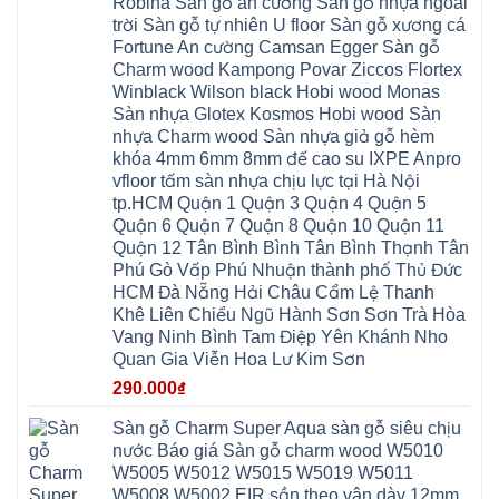
fukione
Robina Sàn gỗ an cường Sàn gỗ nhựa ngoài
Minh
Nẵng
giang
Đà
wilson
Phú
Tây
bắc
trời Sàn gỗ tự nhiên U floor Sàn gỗ xương cá
Nẵng
4mm
Thọ
Mỗ
từ
Đại
6mm
Gia
Fortune An cường Camsan Egger Sàn gỗ
Đại
liêm
Xuyên
chống
Lâm
Mỗ
Charm wood Kampong Povar Ziccos Flortex
Thanh
chịu
Thuận
Long
Oai
nước
An
Winblack Wilson black Hobi wood Monas
Biên
Bình
mối
Bát
Bồ
Hà
Sàn nhựa Glotex Kosmos Hobi wood Sàn
mọt
Tràng
Đề
Tĩnh
đế
Phù
nhựa Charm wood Sàn nhựa giả gỗ hèm
Hưng
Minh
cao
Đổng
Yên
Tam
khóa 4mm 6mm 8mm đế cao su IXPE Anpro
su
Hải
Việt
Hưng
IXPE
Phòng
vfloor tấm sàn nhựa chịu lực tại Hà Nội
Hưng
Dân
pvc
Thư
Phúc
Hòa
tp.HCM Quận 1 Quận 3 Quận 4 Quận 5
spc
Lâm
Lợi
Vân
Bắc
Đông
Quận 6 Quận 7 Quận 8 Quận 10 Quận 11
Hà
Đình
Ninh
Anh
Đông
Nghệ
Quận 12 Tân Bình Bình Tân Bình Thạnh Tân
Phú
Phúc
Quảng
An
Xuyên
Thịnh
Ninh
Phú Gò Vấp Phú Nhuận thành phố Thủ Đức
Ứng
Phượng
Thiên
Dương
Thiên
Dực
HCM Đà Nẵng Hải Châu Cẩm Lệ Thanh
Quảng
Nội
Hòa
Chuyên
Ninh
Yên
Khê Liên Chiểu Ngũ Hành Sơn Sơn Trà Hòa
Xá
Mỹ
Lộc
Nghĩa
Ứng
Đại
Vĩnh
Vang Ninh Bình Tam Điệp Yên Khánh Nho
Phú
Hòa
Xuyên
Thanh
Phú
Quan Gia Viễn Hoa Lư Kim Sơn
Thanh
Đà
Mê
Thọ
Hóa
Nẵng
Linh
Lương
290.000
₫
Mỹ
Thanh
Hưng
Kiến
Đức
Oai
Yên
Hưng
Hồng
Bình
Yên
Sàn gỗ Charm Super Aqua sàn gỗ siêu chịu
Sơn
Minh
Lãng
Phúc
nước Báo giá Sàn gỗ charm wood W5010
Tam
Tiến
Sơn
Hưng
Thắng
W5005 W5012 W5015 W5019 W5011
Ninh
Dân
Quang
Bình
Hòa
W5008 W5002 EIR sần theo vân dày 12mm
Minh