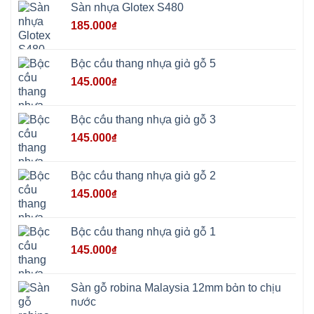
Bị
Sàn nhựa Glotex S480
Minh
Châu
185.000
₫
Ninh
Bình
Quảng
Oai
Bậc cầu thang nhựa giả gỗ 5
Vật
Lại
145.000
₫
Cổ
Đô
Bất
Bạt
Bậc cầu thang nhựa giả gỗ 3
Bắc
Ninh
145.000
₫
Suối
Hai
Ba
Vì
Yên
Bậc cầu thang nhựa giả gỗ 2
Bài
Sơn
145.000
₫
Tây
Hưng
Yên
Tùng
Bậc cầu thang nhựa giả gỗ 1
Thiện
Đoài
145.000
₫
Phương
Nha
Trang
Phúc
Sàn gỗ robina Malaysia 12mm bản to chịu
Thọ
nước
Phúc
Lộc