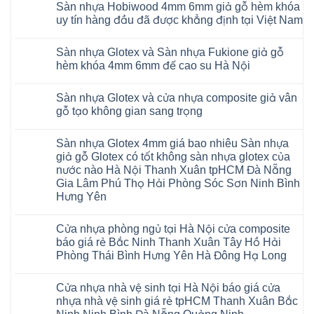
to
và
mikado
Sàn nhựa Hobiwood 4mm 6mm giả gỗ hèm khóa
khóa
bình
tại
Sàn
4mm
4mm
luận
uy tín hàng đầu đã được khẳng định tại Việt Nam
Hà
nhựa
6mm
ở
6mm
Nội
Charm
báo
Giá
đế
Không
Thanh
wood
giá
sàn
cao
có
Xuân
giả
thợ
Sàn nhựa Glotex và Sàn nhựa Fukione giả gỗ
nhựa
su
bình
Thanh
gỗ
Sửa
Hobiwood
có
luận
hèm khóa 4mm 6mm đế cao su Hà Nội
Trì
hèm
sàn
4mm
ở
hèm
Bắc
khóa
nhựa
6mm
Sàn
khóa
Không
Ninh
có
bao
đế
nhựa
thông
có
Cầu
thị
nhiêu
Sàn nhựa Glotex và cửa nhựa composite giả vân
cao
Hobiwood
minh
bình
Giấy
trường
1m2
su
4mm
chống
luận
gỗ tạo không gian sang trọng
Tây
rộng
tại
Hà
6mm
ở
cong
Hồ
lớn
tphcm
Nội
giả
Sàn
vênh
Không
Hưng
nhiều
Bình
tpHCM
gỗ
nhựa
co
có
Yên
khách
Dương
Sàn nhựa Glotex 4mm giá bao nhiêu Sàn nhựa
Quảng
hèm
Glotex
ngót
bình
TpHCM
hàng
Đà
Ninh
khóa
và
Gia
luận
giả gỗ Glotex có tốt không sàn nhựa glotex của
Bình
quan
Nẵng
Nghệ
uy
Sàn
ở
Lâm
Dương
tâm
Khánh
nước nào Hà Nội Thanh Xuân tpHCM Đà Nẵng
An
tín
nhựa
Sàn
Thanh
Huế
Hòa
Bắc
hàng
Fukione
nhựa
Xuân
Gia Lâm Phú Thọ Hải Phòng Sóc Sơn Ninh Bình
Cần
Hải
Ninh
đầu
giả
Glotex
Hà
Thơ
Phòng
Hưng Yên
Tuyên
đã
gỗ
và
Nội
Đà
Lâm
Quang
được
hèm
cửa
Hoài
Nẵng
Không
Đồng
Thái
khẳng
khóa
nhựa
Đức
Mỹ
có
Hưng
Nguyên
định
4mm
composite
Từ
Cửa nhựa phòng ngủ tại Hà Nội cửa composite
Đức
bình
Yên
tại
6mm
giả
Liêm
Hoài
luận
Nghệ
báo giá rẻ Bắc Ninh Thanh Xuân Tây Hồ Hải
Việt
đế
vân
Đan
Đức
ở
An
Nam
cao
gỗ
Phượng
Phòng Thái Bình Hưng Yên Hà Đông Hạ Long
Ninh
Sàn
Quảng
su
tạo
Hưng
Giang
nhựa
Ninh
Không
Hà
không
Yên
Hải
Glotex
Phú
có
Nội
gian
Ninh
Phòng
4mm
Thọ
Cửa nhựa nhà vệ sinh tại Hà Nội báo giá cửa
bình
sang
Bình
Tứ
giá
Bắc
luận
trọng
Hải
nhựa nhà vệ sinh giá rẻ tpHCM Thanh Xuân Bắc
Kỳ
bao
Ninh
ở
Phòng
Đan
nhiêu
Tuyên