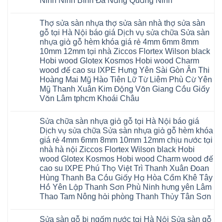
Ninh Ninh Bình Đà Nẵng Quảng Ninh
Cửa
Phượng
Sàn
Quang
nhựa
Gia
nhựa
Không
phòng
Lộc
giả
có
ngủ
Thợ sửa sàn nhựa thợ sửa sàn nhà thợ sửa sàn
Quảng
gỗ
bình
tại
Ninh
Glotex
luận
gỗ tại Hà Nội báo giá Dịch vụ sửa chữa Sửa sàn
Hà
ở
Thanh
có
Nội
nhựa giả gỗ hèm khóa giá rẻ 4mm 6mm 8mm
Cửa
Miện
tốt
cửa
nhựa
Nghệ
không
10mm 12mm tại nhà Ziccos Flortex Wilson black
composite
nhà
An
sàn
báo
Hobi wood Glotex Kosmos Hobi wood Charm
vệ
Thanh
nhựa
giá
sinh
Hà
glotex
wood đế cao su IXPE Hưng Yên Sài Gòn Ân Thi
rẻ
tại
Ninh
của
Bắc
Hoàng Mai Mỹ Hào Tiên Lữ Từ Liêm Phù Cừ Yên
Hà
Bình
nước
Ninh
Nội
Thái
nào
Mỹ Thanh Xuân Kim Động Văn Giang Cầu Giấy
Thanh
báo
Bình
Hà
Xuân
Văn Lâm tphcm Khoái Châu
giá
Thanh
Nội
Tây
cửa
Hóa
Thanh
Không
Hồ
nhựa
Quỳnh
Xuân
có
Hải
nhà
Phụ
tpHCM
Sửa chữa sàn nhựa giả gỗ tại Hà Nội báo giá
bình
Phòng
vệ
Phú
Đà
luận
Thái
Dịch vụ sửa chữa Sửa sàn nhựa giả gỗ hèm khóa
sinh
Thọ
Nẵng
ở
Bình
giá
giá rẻ 4mm 6mm 8mm 10mm 12mm chịu nước tại
Lào
Gia
Thợ
Hưng
rẻ
Cai
Lâm
sửa
nhà hà nội Ziccos Flortex Wilson black Hobi
Yên
tpHCM
Tuyên
Phú
sàn
Hà
wood Glotex Kosmos Hobi wood Charm wood đế
Thanh
Quang
Thọ
nhựa
Đông
Xuân
Hải
thợ
cao su IXPE Phú Thọ Việt Trì Thanh Xuân Đoan
Hạ
Bắc
Phòng
sửa
Long
Hùng Thanh Ba Cầu Giấy Hạ Hòa Cẩm Khê Tây
Ninh
Sóc
sàn
Ninh
Sơn
nhà
Hồ Yên Lập Thanh Sơn Phù Ninh hưng yên Lâm
Bình
Ninh
thợ
Thao Tam Nông hải phòng Thanh Thủy Tân Sơn
Đà
Bình
sửa
Nẵng
Hưng
sàn
Không
Quảng
Yên
gỗ
có
Ninh
tại
Sửa sàn gỗ bị ngấm nước tại Hà Nội Sửa sàn gỗ
bình