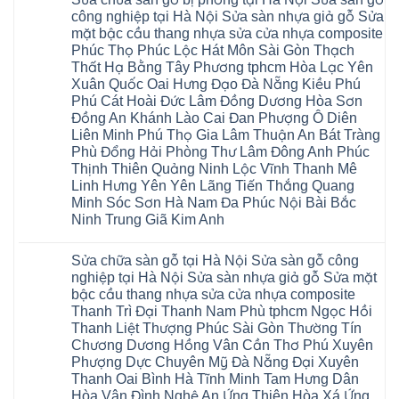
bình
nhà
Nội
wood
luận
hà
công nghiệp tại Hà Nội Sửa sàn nhựa giả gỗ Sửa
Sửa
đế
ở
nội
mặt bậc cầu thang nhựa sửa cửa nhựa composite
sàn
cao
Sửa
Ziccos
nhựa
su
sàn
Flortex
Phúc Thọ Phúc Lộc Hát Môn Sài Gòn Thạch
giả
IXPE
gỗ
Wilson
Thất Hạ Bằng Tây Phương tphcm Hòa Lạc Yên
gỗ
Hưng
bị
black
cong
Yên
cong
Hobi
Xuân Quốc Oai Hưng Đạo Đà Nẵng Kiều Phú
vênh
Sài
vênh
wood
Phú Cát Hoài Đức Lâm Đồng Dương Hòa Sơn
Sửa
Gòn
tại
Glotex
mặt
Ân
Hà
Đồng An Khánh Lào Cai Đan Phượng Ô Diên
Kosmos
bậc
Thi
Nội
Hobi
Liên Minh Phú Thọ Gia Lâm Thuận An Bát Tràng
cầu
Hoàng
Sửa
wood
thang
Mai
sàn
Phù Đổng Hải Phòng Thư Lâm Đông Anh Phúc
Charm
nhựa
Mỹ
gỗ
wood
Thịnh Thiên Quảng Ninh Lộc Vĩnh Thanh Mê
sửa
Hào
công
đế
cửa
Tiên
Linh Hưng Yên Yên Lãng Tiến Thắng Quang
nghiệp
cao
nhựa
Lữ
tại
su
Minh Sóc Sơn Hà Nam Đa Phúc Nội Bài Bắc
composite
Từ
Hà
IXPE
tpHCM
Ninh Trung Giã Kim Anh
Liêm
Nội
Phú
Sài
Phù
Sửa
Thọ
Không
Gòn
Cừ
sàn
Việt
có
Hoài
Yên
nhựa
Trì
Sửa chữa sàn gỗ tại Hà Nội Sửa sàn gỗ công
bình
Đức
Mỹ
giả
Thanh
luận
Bình
nghiệp tại Hà Nội Sửa sàn nhựa giả gỗ Sửa mặt
Thanh
gỗ
Xuân
ở
Dương
Xuân
cong
Đoan
bậc cầu thang nhựa sửa cửa nhựa composite
Sửa
Thủ
Kim
vênh
Hùng
chữa
Thanh Trì Đại Thanh Nam Phù tphcm Ngọc Hồi
Đức
Động
Sửa
Thanh
sàn
Thanh
Văn
mặt
Ba
Thanh Liệt Thượng Phúc Sài Gòn Thường Tín
gỗ
Xuân
Giang
bậc
Cầu
bị
Chương Dương Hồng Vân Cần Thơ Phú Xuyên
Thái
Cầu
cầu
Giấy
phồng
Nguyên
Giấy
thang
Hạ
Phượng Dực Chuyên Mỹ Đà Nẵng Đại Xuyên
tại
Phú
Văn
nhựa
Hòa
Hà
Thanh Oai Bình Hà Tĩnh Minh Tam Hưng Dân
Thọ
Lâm
sửa
Cẩm
Nội
Bắc
tphcm
cửa
Hòa Vân Đình Nghệ An Ứng Thiên Hòa Xá Ứng
Khê