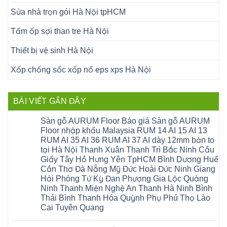
Sửa nhà trọn gói Hà Nội tpHCM
Tấm ốp sợi than tre Hà Nội
Thiết bị vệ sinh Hà Nội
Xốp chống sốc xốp nổ eps xps Hà Nội
BÀI VIẾT GẦN ĐÂY
Sàn gỗ AURUM Floor Báo giá Sàn gỗ AURUM
Floor nhập khẩu Malaysia RUM 14 AI 15 AI 13
RUM AI 35 AI 36 RUM AI 37 AI dày 12mm bản to
tại Hà Nội Thanh Xuân Thanh Trì Bắc Ninh Cầu
Giấy Tây Hồ Hưng Yên TpHCM Bình Dương Huế
Cần Thơ Đà Nẵng Mỹ Đức Hoài Đức Ninh Giang
Hải Phòng Tứ Kỳ Đan Phượng Gia Lộc Quảng
Ninh Thanh Miện Nghệ An Thanh Hà Ninh Bình
Thái Bình Thanh Hóa Quỳnh Phụ Phú Thọ Lào
Cai Tuyên Quang
Không
có