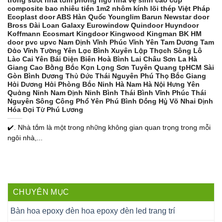
trong suốt nhà tắm phòng ngủ nhà vệ sinh cao cấp
composite bao nhiêu tiền 1m2 nhôm kính lõi thép Việt Pháp
Ecoplast door ABS Hàn Quốc Younglim Barun Newstar door
Bross Đài Loan Galaxy Eurowindow Quindoor Huyndoor
Koffmann Ecosmart Kingdoor Kingwood Kingman BK HM
door pvc upvc Nam Định Vĩnh Phúc Vĩnh Yên Tam Dương Tam
Đảo Vĩnh Tường Yên Lạc Bình Xuyên Lập Thạch Sông Lô
Lào Cai Yên Bái Điện Biên Hoà Bình Lai Châu Sơn La Hà
Giang Cao Bằng Bắc Kạn Lạng Sơn Tuyên Quang tpHCM Sài
Gòn Bình Dương Thủ Đức Thái Nguyên Phú Thọ Bắc Giang
Hải Dương Hải Phòng Bắc Ninh Hà Nam Hà Nội Hưng Yên
Quảng Ninh Nam Định Ninh Bình Thái Bình Vĩnh Phúc Thái
Nguyên Sông Công Phổ Yên Phú Bình Đồng Hỷ Võ Nhai Định
Hóa Đại Từ Phú Lương
✔️. Nhà tắm là một trong những không gian quan trọng trong mỗi
ngôi nhà,...
CHUYÊN MỤC
Bàn hoa epoxy đèn hoa epoxy đèn led trang trí