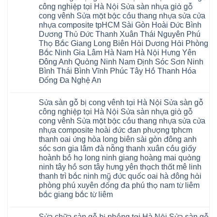
Hà
luận
công nghiệp tại Hà Nội Sửa sàn nhựa giả gỗ
Nội
ở
báo
cong vênh Sửa mặt bậc cầu thang nhựa sửa cửa
Sửa
giá
chữa
nhựa composite tpHCM Sài Gòn Hoài Đức Bình
Dịch
sàn
Dương Thủ Đức Thanh Xuân Thái Nguyên Phú
vụ
nhựa
sửa
giả
Thọ Bắc Giang Long Biên Hải Dương Hải Phòng
chữa
gỗ
Bắc Ninh Gia Lâm Hà Nam Hà Nội Hưng Yên
Sửa
tại
sàn
Hà
Đông Anh Quảng Ninh Nam Định Sóc Sơn Ninh
nhựa
Nội
Bình Thái Bình Vĩnh Phúc Tây Hồ Thanh Hóa
giả
báo
gỗ
giá
Đống Đa Nghệ An
hèm
Dịch
khóa
Không
vụ
giá
có
sửa
Sửa sàn gỗ bị cong vênh tại Hà Nội Sửa sàn gỗ
rẻ
bình
chữa
4mm
luận
Sửa
công nghiệp tại Hà Nội Sửa sàn nhựa giả gỗ
ở
6mm
sàn
cong vênh Sửa mặt bậc cầu thang nhựa sửa cửa
Sửa
8mm
nhựa
sàn
10mm
nhựa composite hoài đức đan phượng tphcm
giả
gỗ
12mm
gỗ
thanh oai ứng hòa long biên sài gòn đông anh
bị
tại
hèm
ngấm
nhà
sóc sơn gia lâm đà nẵng thanh xuân cầu giấy
khóa
nước
Ziccos
giá
hoành bồ hạ long ninh giang hoàng mai quảng
tại
Flortex
rẻ
Hà
Wilson
ninh tây hồ sơn tây hưng yên thạch thất mê linh
4mm
Nội
black
6mm
thanh trì bắc ninh mỹ đức quốc oai hà đông hải
Sửa
Hobi
8mm
sàn
phòng phú xuyên đống đa phú thọ nam từ liêm
wood
10mm
gỗ
Glotex
12mm
bắc giang bắc từ liêm
công
Kosmos
chịu
nghiệp
Hobi
Không
nước
tại
wood
có
tại
Hà
Sửa chữa sàn gỗ bị phồng tại Hà Nội Sửa sàn gỗ
Charm