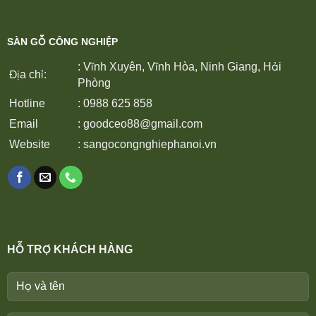
SÀN GỖ CÔNG NGHIỆP
: Vĩnh Xuyên, Vĩnh Hòa, Ninh Giang, Hải
Địa chỉ:
Phòng
Hotline
: 0988 625 858
Email
:
goodceo88@gmail.com
Website
:
sangocongnghiephanoi.vn
HỖ TRỢ KHÁCH HÀNG