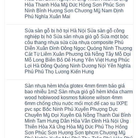
Sửa
Giang
Khoái
nhựa
Tây
sàn
Hòa Thanh Hóa Mỹ Đức Hồng Sơn Phúc Sơn
Long
Châu
composite
Hồ
gỗ
Biên
hoài
Ninh Bình Hương Sơn Chương Mỹ Nam Định
Yên
công
Hải
đức
Lập
Phú Nghĩa Xuân Mai
nghiệp
Dương
đan
Thanh
tại
Hải
phượng
Sơn
Không
Hà
Phòng
tphcm
Phù
có
Nội
Bắc
thanh
Sửa sàn gỗ bị hở tại Hà Nội Sửa sàn gỗ công
Ninh
bình
Sửa
Ninh
oai
hưng
luận
nghiệp bị hở Sửa sàn nhựa giả gỗ Sửa mặt bậc
sàn
Gia
ứng
yên
ở
nhựa
Lâm
cầu thang nhựa sửa cửa nhựa composite Phú
hòa
Lâm
Sửa
giả
Hà
long
Thao
chữa
Diễn Xuân Đỉnh Đông Ngạc Quảng Ninh Thượng
gỗ
Nam
biên
Tam
sàn
Sửa
Hà
Cát Từ Liêm Xuân Phương Đà Nẵng Tây Mỗ Đại
sài
Nông
gỗ
mặt
Nội
gòn
hải
tại
Mỗ Long Biên Bồ Đề Hưng Yên Việt Hưng Phúc
bậc
Hưng
đông
phòng
Hà
cầu
Lợi Hà Đông Quảng Ninh Dương Nội Yên Nghĩa
Yên
anh
Thanh
Nội
thang
Đông
sóc
Thủy
Sửa
Phú Phú Thọ Lương Kiến Hưng
nhựa
Anh
sơn
Tân
sàn
sửa
Quảng
gia
Không
Sơn
gỗ
cửa
Ninh
lâm
có
công
nhựa
Sàn nhựa hèm khóa glotex 4mm 6mm báo giá
Nam
đà
bình
nghiệp
composite
Định
nẵng
luận
tại
bao nhiêu 1m2 Sàn nhựa giả gỗ hèm khóa charm
Phúc
Sóc
ở
thanh
Hà
Thọ
wood hobiwood kosmos fukione wilson 4mm
Sơn
Sửa
xuân
Nội
Phúc
Ninh
sàn
cầu
Sửa
6mm chống chịu nước mối mọt đế cao su IXPE
Lộc
Bình
gỗ
giấy
sàn
Hát
pvc spc Bắc Ninh Phú Xuyên Phượng Dực
Thái
bị
hoành
nhựa
Môn
Bình
hở
bồ
Chuyên Mỹ Đại Xuyên Đà Nẵng Thanh Oai Bình
giả
Sài
Vĩnh
tại
hạ
gỗ
Gòn
Minh Tam Hưng Dân Hòa Vân Đình Hà Nội Ứng
Phúc
Hà
long
Sửa
Thạch
Tây
Nội
ninh
Thiên Hòa Xá Ứng Hòa Mỹ Đức Phú Thọ Hồng
mặt
Thất
Hồ
Sửa
giang
bậc
Sơn Phúc Sơn Hương Sơn tphcm Chương Mỹ
Hạ
Thanh
sàn
hoàng
cầu
Bằng
Hóa
gỗ