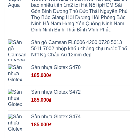
Hương
Vân
Sóc
bao nhiêu tiền 1m2 tại Hà Nội tpHCM Sài
Sơn
Đình
Sơn
Chương
Hà
Hà
Gòn Bình Dương Thủ Đức Thái Nguyên Phú
Mỹ
Nội
Nam
Thọ Bắc Giang Hải Dương Hải Phòng Bắc
Nam
Ứng
Đa
Định
Thiên
Phúc
Ninh Hà Nam Hưng Yên Quảng Ninh Nam
Phú
Hòa
Nội
Nghĩa
Định Ninh Bình Thái Bình Vĩnh Phúc
Xá
Bài
Xuân
Ứng
Bắc
Mai
Hòa
Ninh
Sàn gỗ Camsan FL8006 4200 0720 5013
Mỹ
Trung
Đức
Giã
5011 7002 nhập khẩu chống chịu nước Thổ
Phú
Kim
Nhĩ Kỳ Châu Âu 12mm đẹp
Thọ
Anh
Hồng
Sơn
Phúc
Sàn nhựa Glotex S470
Sơn
Hương
185.000
₫
Sơn
tphcm
Chương
Mỹ
Sàn nhựa Glotex S472
Phú
Nghĩa
185.000
₫
Xuân
Mai
Phú
Thọ
Sàn nhựa Glotex S474
Trần
Phú
185.000
₫
Hòa
Phú
Quảng