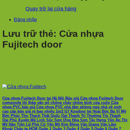
Quay trở lại cửa hàng
Đăng nhập
Lưu trữ thẻ:
Cửa nhựa
Fujitech door
Cửa nhựa Fujitech Door tại Hà Nội Báo giá Cửa nhựa Fujitech Door
composite lõi thép vân gỗ chống cháy nhôm kính cửa cuốn Cửa
nhựa PVC báo giá Cửa nhựa PVC nhà tắm phòng ngủ nhà vệ sinh
cao cấp báo giá rẻ bao nhiêu 1m2 G7 Kosdoor tại Hoài Đức Ba Vì Mỹ
Đức Phúc Thọ Thạch Thất Quốc Oai Thanh Trì Thường Tín Thanh
Oai Phú Xuyên Mê Linh Sóc Sơn Ứng Hòa Sơn Tây Hưng Yên Ân Thi
Mỹ Hào Tiên Lữ Phù Cừ Yên Mỹ Kim Động Văn Giang Văn Lâm
Khoái Châu tp.HCM Quận 1 Quận 3 Quận 4 Quận 5 Quận 6 Quận 7