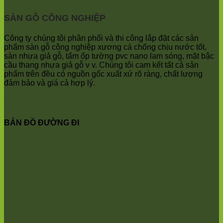
Ninh
Quảng
Trung
Bị
SÀN GỖ CÔNG NGHIỆP
Giã
Minh
Kim
Châu
Anh
Ninh
Công ty chúng tôi phân phối và thi công lắp đặt các sản
Bình
phẩm sàn gỗ công nghiệp xương cá chống chịu nước tốt,
Quảng
sàn nhựa giả gỗ, tấm ốp tường pvc nano lam sóng, mặt bậc
Oai
cầu thang nhựa giả gỗ v v. Chúng tôi cam kết tất cả sản
Vật
phẩm trên đều có nguồn gốc xuất xứ rõ ràng, chất lượng
Lại
đảm bảo và giá cả hợp lý.
Cổ
Đô
Bất
Bạt
BẢN ĐỒ ĐƯỜNG ĐI
Bắc
Ninh
Suối
Hai
Ba
Vì
Yên
Bài
Sơn
Tây
Hưng