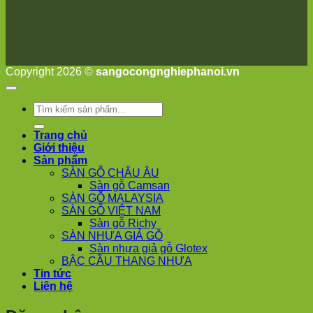
Yên
Tùng
Thiện
Đoài
Phương
Nha
Copyright 2026 ©
sangocongnghiephanoi.vn
Trang
Phúc
Thọ
Tìm
Phúc
kiếm:
Lộc
Trang chủ
Giới thiệu
Sản phẩm
SÀN GỖ CHÂU ÂU
Sàn gỗ Camsan
SÀN GỖ MALAYSIA
SÀN GỖ VIỆT NAM
Sàn gỗ Richy
SÀN NHỰA GIẢ GỖ
Sàn nhựa giả gỗ Glotex
BẬC CẦU THANG NHỰA
Tin tức
Liên hệ