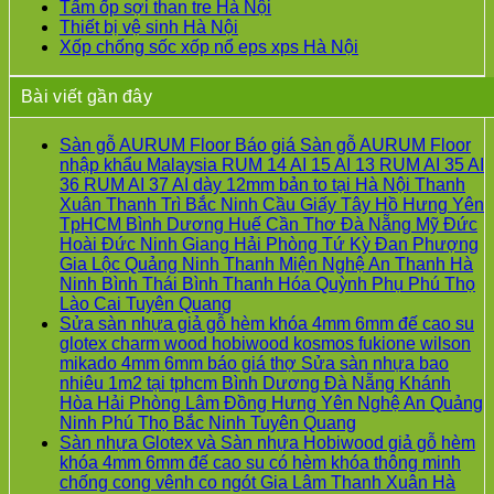
Tấm ốp sợi than tre Hà Nội
Thiết bị vệ sinh Hà Nội
Xốp chống sốc xốp nổ eps xps Hà Nội
Bài viết gần đây
Sàn gỗ AURUM Floor Báo giá Sàn gỗ AURUM Floor
nhập khẩu Malaysia RUM 14 AI 15 AI 13 RUM AI 35 AI
36 RUM AI 37 AI dày 12mm bản to tại Hà Nội Thanh
Xuân Thanh Trì Bắc Ninh Cầu Giấy Tây Hồ Hưng Yên
TpHCM Bình Dương Huế Cần Thơ Đà Nẵng Mỹ Đức
Hoài Đức Ninh Giang Hải Phòng Tứ Kỳ Đan Phượng
Gia Lộc Quảng Ninh Thanh Miện Nghệ An Thanh Hà
Ninh Bình Thái Bình Thanh Hóa Quỳnh Phụ Phú Thọ
Không
Lào Cai Tuyên Quang
có
Sửa sàn nhựa giả gỗ hèm khóa 4mm 6mm đế cao su
bình
glotex charm wood hobiwood kosmos fukione wilson
luận
mikado 4mm 6mm báo giá thợ Sửa sàn nhựa bao
ở
nhiêu 1m2 tại tphcm Bình Dương Đà Nẵng Khánh
Sàn
Hòa Hải Phòng Lâm Đồng Hưng Yên Nghệ An Quảng
gỗ
Không
Ninh Phú Thọ Bắc Ninh Tuyên Quang
AURUM
có
Sàn nhựa Glotex và Sàn nhựa Hobiwood giả gỗ hèm
Floor
bình
khóa 4mm 6mm đế cao su có hèm khóa thông minh
Báo
luận
chống cong vênh co ngót Gia Lâm Thanh Xuân Hà