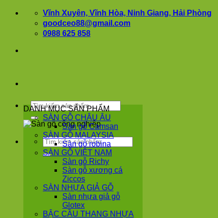
Bỏ
Vĩnh Xuyên, Vĩnh Hòa, Ninh Giang, Hải Phòng
qua
goodceo88@gmail.com
nội
0988 625 858
dung
Tìm
DANH MỤC SẢN PHẨM
kiếm:
SÀN GỖ CHÂU ÂU
Sàn gỗ Camsan
SÀN GỖ MALAYSIA
Tìm
Sàn gỗ robina
kiếm:
SÀN GỖ VIỆT NAM
Sàn gỗ Richy
Sàn gỗ xương cá
Ziccos
SÀN NHỰA GIẢ GỖ
Sàn nhựa giả gỗ
Glotex
BẬC CẦU THANG NHỰA