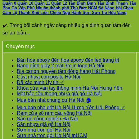
Quận 8 Quận 10 Quận 11 Quận 12 Tân Bình Bình Tân Bình Thạnh Tân
Phú Gò Vấp Phú Nhuận thành phố Thủ Đức HCM Đà Nẵng Hải Châu
Cẩm Lệ Thanh Khê Liên Chiểu Ngũ Hành Sơn Sơn Trà Hòa Vang
✔️. Trong bối cảnh ngày càng nhiều gia đình quan tâm đến
sự an toàn...
Chuyên mục
Bàn hoa epoxy đèn hoa epoxy đèn led trang trí
Băng dính giấy 2 mặt 3m in logo Hà Nội
Bìa carton nguyên tấm đóng hàng Hải Phòng
Cửa nhựa composite Hà Nội
Đã xác minh Uy tín ✅
Khóa cửa vân tay thông minh Hà Nội Hưng Yên
Mặt bậc cầu thang nhựa giả gỗ Hà Nội
Mua bán nhà chung cư Hà Nội 🏠
Mua bán nhà đất Hà Nội Hưng Yên Hải Phòng ✅
Rèm cửa sổ rèm cầu vồng Hà Nội
Sàn gỗ công nghiệp Hà Nội
Sàn nhựa giả gỗ Hà Nội
Sơn nhà trọn gói Hà Nội
Sửa nhà trọn gói Hà Nội tpHCM