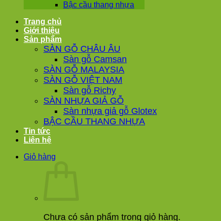
Bậc cầu thang nhựa
Trang chủ
Giới thiệu
Sản phẩm
SÀN GỖ CHÂU ÂU
Sàn gỗ Camsan
SÀN GỖ MALAYSIA
SÀN GỖ VIỆT NAM
Sàn gỗ Richy
SÀN NHỰA GIẢ GỖ
Sàn nhựa giả gỗ Glotex
BẬC CẦU THANG NHỰA
Tin tức
Liên hệ
Giỏ hàng
Chưa có sản phẩm trong giỏ hàng.