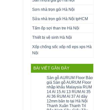
Sàn nhựa giả gỗ Hà Nội
Sơn nhà trọn gói Hà Nội
Sửa nhà trọn gói Hà Nội tpHCM
Tấm ốp sợi than tre Hà Nội
Thiết bị vệ sinh Hà Nội
Xốp chống sốc xốp nổ eps xps Hà
Nội
BÀI VIẾT GẦN ĐÂY
Sàn gỗ AURUM Floor Báo
giá Sàn gỗ AURUM Floor
nhập khẩu Malaysia RUM
14 AI 15 AI 13 RUM AI 35
AI 36 RUM AI 37 AI dày
12mm bản to tại Hà Nội
Thanh Xuân Thanh Trì