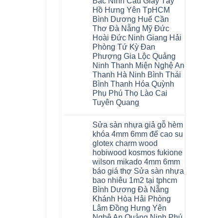
Bắc Ninh Cầu Giấy Tây
Hồ Hưng Yên TpHCM
Bình Dương Huế Cần
Thơ Đà Nẵng Mỹ Đức
Hoài Đức Ninh Giang Hải
Phòng Tứ Kỳ Đan
Phượng Gia Lộc Quảng
Ninh Thanh Miện Nghệ An
Thanh Hà Ninh Bình Thái
Bình Thanh Hóa Quỳnh
Phụ Phú Thọ Lào Cai
Tuyên Quang
Không
có
Sửa sàn nhựa giả gỗ hèm
bình
luận
khóa 4mm 6mm đế cao su
ở
glotex charm wood
Sàn
gỗ
hobiwood kosmos fukione
AURUM
wilson mikado 4mm 6mm
Floor
Báo
báo giá thợ Sửa sàn nhựa
giá
bao nhiêu 1m2 tại tphcm
Sàn
gỗ
Bình Dương Đà Nẵng
AURUM
Khánh Hòa Hải Phòng
Floor
nhập
Lâm Đồng Hưng Yên
khẩu
Nghệ An Quảng Ninh Phú