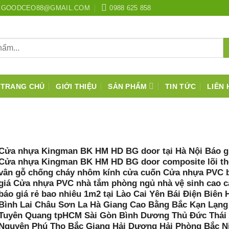
GOODCEO88@GMAIL.COM
0988 625 858
TRANG CHỦ
GIỚI THIỆU
SẢN PHẨM
TIN TỨC
LIÊN 
Cửa nhựa Kingman BK HM HD BG door tại Hà Nội Báo g
Cửa nhựa Kingman BK HM HD BG door composite lõi th
vân gỗ chống cháy nhôm kính cửa cuốn Cửa nhựa PVC 
giá Cửa nhựa PVC nhà tắm phòng ngủ nhà vệ sinh cao c
báo giá rẻ bao nhiêu 1m2 tại Lào Cai Yên Bái Điện Biên 
Bình Lai Châu Sơn La Hà Giang Cao Bằng Bắc Kạn Lạn
Tuyên Quang tpHCM Sài Gòn Bình Dương Thủ Đức Thái
Nguyên Phú Thọ Bắc Giang Hải Dương Hải Phòng Bắc N