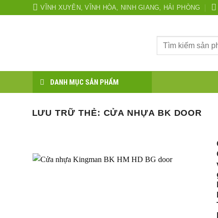
Bỏ
VĨNH XUYÊN, VĨNH HÒA, NINH GIANG, HẢI PHÒNG
qua
nội
Tìm
dung
kiếm:
DANH MỤC SẢN PHẨM
LƯU TRỮ THẺ:
CỬA NHỰA BK DOOR