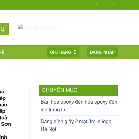
HỆ
GIỎ HÀNG
ĐĂNG NHẬP
CHUYÊN MỤC
iá
ép
Bàn hoa epoxy đèn hoa epoxy đèn
báo
led trang trí
ấp
Hoà
Băng dính giấy 2 mặt 3m in logo
g Sơn
Hà Nội
inh