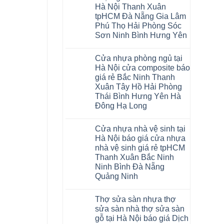
Glotex
khóa
Thanh
Việt
Hà Nội Thanh Xuân
và
4mm
Hóa
Nam
cửa
6mm
Quỳnh
tpHCM Đà Nẵng Gia Lâm
nhựa
đế
Phụ
Phú Thọ Hải Phòng Sóc
composite
cao
Phú
giả
su
Sơn Ninh Bình Hưng Yên
Thọ
vân
Hà
Lào
Không
gỗ
Nội
Cai
có
tạo
Tuyên
Cửa nhựa phòng ngủ tại
bình
không
Quang
luận
gian
Hà Nội cửa composite báo
ở
sang
giá rẻ Bắc Ninh Thanh
Sàn
trọng
nhựa
Xuân Tây Hồ Hải Phòng
Glotex
Thái Bình Hưng Yên Hà
4mm
giá
Đông Hạ Long
bao
Không
nhiêu
có
Sàn
Cửa nhựa nhà vệ sinh tại
bình
nhựa
luận
giả
Hà Nội báo giá cửa nhựa
ở
gỗ
nhà vệ sinh giá rẻ tpHCM
Cửa
Glotex
nhựa
có
Thanh Xuân Bắc Ninh
phòng
tốt
Ninh Bình Đà Nẵng
ngủ
không
tại
sàn
Quảng Ninh
Hà
nhựa
Không
Nội
glotex
có
cửa
của
Thợ sửa sàn nhựa thợ
bình
composite
nước
luận
báo
nào
sửa sàn nhà thợ sửa sàn
ở
giá
Hà
gỗ tại Hà Nội báo giá Dịch
Cửa
rẻ
Nội