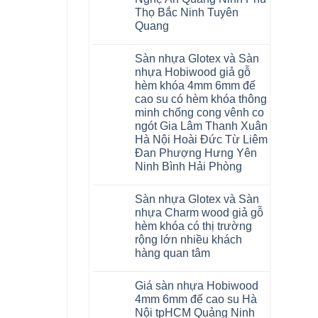
Malaysia
Thọ Bắc Ninh Tuyên
RUM
14
Quang
AI
15
Không
AI
có
Sàn nhựa Glotex và Sàn
13
bình
RUM
luận
nhựa Hobiwood giả gỗ
AI
ở
hèm khóa 4mm 6mm đế
35
Sửa
AI
sàn
cao su có hèm khóa thông
36
nhựa
minh chống cong vênh co
RUM
giả
AI
gỗ
ngót Gia Lâm Thanh Xuân
37
hèm
Hà Nội Hoài Đức Từ Liêm
AI
khóa
dày
4mm
Đan Phượng Hưng Yên
12mm
6mm
Ninh Bình Hải Phòng
bản
đế
to
cao
Không
tại
su
có
Hà
glotex
Sàn nhựa Glotex và Sàn
bình
Nội
charm
luận
nhựa Charm wood giả gỗ
Thanh
wood
ở
Xuân
hobiwood
hèm khóa có thị trường
Sàn
Thanh
kosmos
nhựa
rộng lớn nhiều khách
Trì
fukione
Glotex
Bắc
hàng quan tâm
wilson
và
Ninh
mikado
Sàn
Không
Cầu
4mm
nhựa
có
Giấy
6mm
Hobiwood
Giá sàn nhựa Hobiwood
bình
Tây
báo
giả
luận
Hồ
4mm 6mm đế cao su Hà
giá
gỗ
ở
Hưng
thợ
hèm
Nội tpHCM Quảng Ninh
Sàn
Yên
Sửa