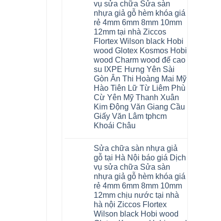
nhựa
Bắc
vụ sửa chữa Sửa sàn
Thanh
nhà
Ninh
Xuân
nhựa giả gỗ hèm khóa giá
vệ
Thanh
tpHCM
sinh
Xuân
rẻ 4mm 6mm 8mm 10mm
Đà
tại
Tây
Nẵng
12mm tại nhà Ziccos
Hà
Hồ
Gia
Nội
Flortex Wilson black Hobi
Hải
Lâm
báo
Phòng
Phú
wood Glotex Kosmos Hobi
giá
Thái
Thọ
cửa
wood Charm wood đế cao
Bình
Hải
nhựa
Hưng
Phòng
su IXPE Hưng Yên Sài
nhà
Yên
Sóc
Gòn Ân Thi Hoàng Mai Mỹ
vệ
Hà
Sơn
sinh
Đông
Ninh
Hào Tiên Lữ Từ Liêm Phù
giá
Hạ
Bình
Cừ Yên Mỹ Thanh Xuân
rẻ
Long
Hưng
tpHCM
Yên
Kim Động Văn Giang Cầu
Thanh
Giấy Văn Lâm tphcm
Xuân
Bắc
Khoái Châu
Ninh
Ninh
Không
Bình
có
Sửa chữa sàn nhựa giả
Đà
bình
Nẵng
luận
gỗ tại Hà Nội báo giá Dịch
ở
Quảng
vụ sửa chữa Sửa sàn
Thợ
Ninh
sửa
nhựa giả gỗ hèm khóa giá
sàn
rẻ 4mm 6mm 8mm 10mm
nhựa
thợ
12mm chịu nước tại nhà
sửa
hà nội Ziccos Flortex
sàn
nhà
Wilson black Hobi wood
thợ