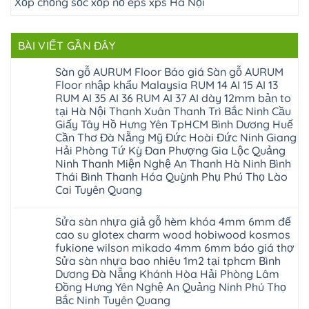
Xốp chống sốc xốp nổ eps xps Hà Nội
BÀI VIẾT GẦN ĐÂY
Sàn gỗ AURUM Floor Báo giá Sàn gỗ AURUM
Floor nhập khẩu Malaysia RUM 14 AI 15 AI 13
RUM AI 35 AI 36 RUM AI 37 AI dày 12mm bản to
tại Hà Nội Thanh Xuân Thanh Trì Bắc Ninh Cầu
Giấy Tây Hồ Hưng Yên TpHCM Bình Dương Huế
Cần Thơ Đà Nẵng Mỹ Đức Hoài Đức Ninh Giang
Hải Phòng Tứ Kỳ Đan Phượng Gia Lộc Quảng
Ninh Thanh Miện Nghệ An Thanh Hà Ninh Bình
Thái Bình Thanh Hóa Quỳnh Phụ Phú Thọ Lào
Cai Tuyên Quang
Không
có
Sửa sàn nhựa giả gỗ hèm khóa 4mm 6mm đế
bình
luận
cao su glotex charm wood hobiwood kosmos
ở
fukione wilson mikado 4mm 6mm báo giá thợ
Sàn
gỗ
Sửa sàn nhựa bao nhiêu 1m2 tại tphcm Bình
AURUM
Dương Đà Nẵng Khánh Hòa Hải Phòng Lâm
Floor
Báo
Đồng Hưng Yên Nghệ An Quảng Ninh Phú Thọ
giá
Bắc Ninh Tuyên Quang
Sàn