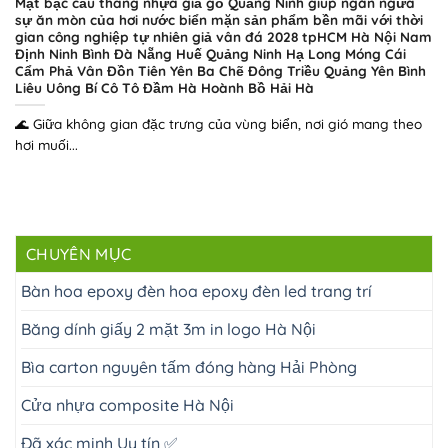
Mặt bậc cầu thang nhựa giả gỗ Quảng Ninh giúp ngăn ngừa
sự ăn mòn của hơi nước biển mặn sản phẩm bền mãi với thời
gian công nghiệp tự nhiên giả vân đá 2028 tpHCM Hà Nội Nam
Định Ninh Bình Đà Nẵng Huế Quảng Ninh Hạ Long Móng Cái
Cẩm Phả Vân Đồn Tiên Yên Ba Chẽ Đông Triều Quảng Yên Bình
Liêu Uông Bí Cô Tô Đầm Hà Hoành Bồ Hải Hà
🌊 Giữa không gian đặc trưng của vùng biển, nơi gió mang theo
hơi muối...
CHUYÊN MỤC
Bàn hoa epoxy đèn hoa epoxy đèn led trang trí
Băng dính giấy 2 mặt 3m in logo Hà Nội
Bìa carton nguyên tấm đóng hàng Hải Phòng
Cửa nhựa composite Hà Nội
Đã xác minh Uy tín ✅