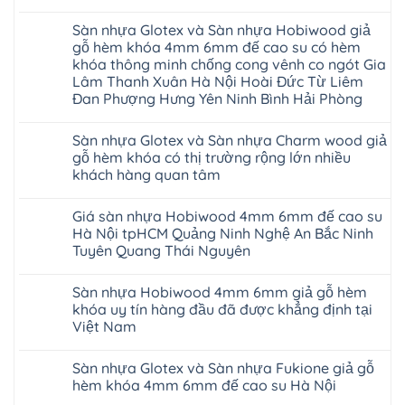
gỗ
Không
AURUM
có
Floor
Sàn nhựa Glotex và Sàn nhựa Hobiwood giả
bình
nhập
luận
gỗ hèm khóa 4mm 6mm đế cao su có hèm
khẩu
ở
Malaysia
khóa thông minh chống cong vênh co ngót Gia
Sửa
RUM
sàn
Lâm Thanh Xuân Hà Nội Hoài Đức Từ Liêm
14
nhựa
Đan Phượng Hưng Yên Ninh Bình Hải Phòng
AI
giả
15
gỗ
Không
AI
hèm
có
13
khóa
Sàn nhựa Glotex và Sàn nhựa Charm wood giả
bình
RUM
4mm
luận
gỗ hèm khóa có thị trường rộng lớn nhiều
AI
6mm
ở
35
đế
khách hàng quan tâm
Sàn
AI
cao
nhựa
36
Không
su
Glotex
RUM
có
glotex
và
Giá sàn nhựa Hobiwood 4mm 6mm đế cao su
AI
bình
charm
Sàn
37
luận
wood
Hà Nội tpHCM Quảng Ninh Nghệ An Bắc Ninh
nhựa
AI
ở
hobiwood
Hobiwood
Tuyên Quang Thái Nguyên
dày
Sàn
kosmos
giả
12mm
nhựa
fukione
gỗ
Không
bản
Glotex
wilson
hèm
có
to
và
mikado
Sàn nhựa Hobiwood 4mm 6mm giả gỗ hèm
khóa
bình
tại
Sàn
4mm
4mm
luận
khóa uy tín hàng đầu đã được khẳng định tại
Hà
nhựa
6mm
ở
6mm
Nội
Charm
báo
Việt Nam
Giá
đế
Thanh
wood
giá
sàn
cao
Xuân
giả
Không
thợ
nhựa
su
Thanh
gỗ
có
Sửa
Hobiwood
có
Sàn nhựa Glotex và Sàn nhựa Fukione giả gỗ
Trì
hèm
bình
sàn
4mm
hèm
Bắc
khóa
luận
nhựa
hèm khóa 4mm 6mm đế cao su Hà Nội
6mm
khóa
Ninh
ở
có
bao
đế
thông
Cầu
Sàn
thị
Không