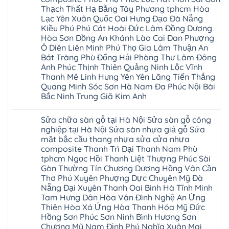
giả
gỗ
Wilson
Yên
Thạch Thất Hạ Bằng Tây Phương tphcm Hòa
gỗ
bị
black
Sài
cong
cong
Lạc Yên Xuân Quốc Oai Hưng Đạo Đà Nẵng
Hobi
Gòn
vênh
vênh
wood
Ân
Kiều Phú Phú Cát Hoài Đức Lâm Đồng Dương
Sửa
tại
Glotex
Thi
mặt
Hà
Hòa Sơn Đồng An Khánh Lào Cai Đan Phượng
Kosmos
Hoàng
bậc
Nội
Hobi
Mai
Ô Diên Liên Minh Phú Thọ Gia Lâm Thuận An
cầu
Sửa
wood
Mỹ
thang
Bát Tràng Phù Đổng Hải Phòng Thư Lâm Đông
sàn
Charm
Hào
nhựa
gỗ
wood
Anh Phúc Thịnh Thiên Quảng Ninh Lộc Vĩnh
Tiên
sửa
công
đế
Lữ
cửa
Thanh Mê Linh Hưng Yên Yên Lãng Tiến Thắng
nghiệp
cao
Từ
nhựa
tại
su
Quang Minh Sóc Sơn Hà Nam Đa Phúc Nội Bài
Liêm
composite
Hà
IXPE
Phù
Bắc Ninh Trung Giã Kim Anh
tpHCM
Nội
Phú
Cừ
Sài
Sửa
Thọ
Yên
Không
Gòn
sàn
Việt
Mỹ
có
Hoài
nhựa
Trì
Sửa chữa sàn gỗ tại Hà Nội Sửa sàn gỗ công
Thanh
bình
Đức
giả
Thanh
Xuân
luận
nghiệp tại Hà Nội Sửa sàn nhựa giả gỗ Sửa
Bình
gỗ
Xuân
Kim
ở
Dương
cong
Đoan
mặt bậc cầu thang nhựa sửa cửa nhựa
Động
Sửa
Thủ
vênh
Hùng
Văn
chữa
composite Thanh Trì Đại Thanh Nam Phù
Đức
Sửa
Thanh
Giang
sàn
Thanh
mặt
Ba
tphcm Ngọc Hồi Thanh Liệt Thượng Phúc Sài
Cầu
gỗ
Xuân
bậc
Cầu
Giấy
bị
Gòn Thường Tín Chương Dương Hồng Vân Cần
Thái
cầu
Giấy
Văn
phồng
Nguyên
thang
Thơ Phú Xuyên Phượng Dực Chuyên Mỹ Đà
Hạ
Lâm
tại
Phú
nhựa
Hòa
tphcm
Hà
Nẵng Đại Xuyên Thanh Oai Bình Hà Tĩnh Minh
Thọ
sửa
Cẩm
Khoái
Nội
Bắc
cửa
Tam Hưng Dân Hòa Vân Đình Nghệ An Ứng
Khê
Châu
Sửa
Giang
nhựa
Tây
Thiên Hòa Xá Ứng Hòa Thanh Hóa Mỹ Đức
sàn
Long
composite
Hồ
gỗ
Biên
Hồng Sơn Phúc Sơn Ninh Bình Hương Sơn
hoài
Yên
công
Hải
đức
Lập
Chương Mỹ Nam Định Phú Nghĩa Xuân Mai
nghiệp
Dương