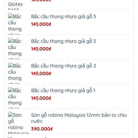
Quảng
Oai
Vật
Lại
Bậc cầu thang nhựa giả gỗ 5
Cổ
Đô
145.000
₫
Bất
Bạt
Bắc
Ninh
Bậc cầu thang nhựa giả gỗ 3
Suối
Hai
145.000
₫
Ba
Vì
Yên
Bài
Bậc cầu thang nhựa giả gỗ 2
Sơn
Tây
145.000
₫
Hưng
Yên
Tùng
Thiện
Bậc cầu thang nhựa giả gỗ 1
Đoài
Phương
145.000
₫
Nha
Trang
Phúc
Thọ
Sàn gỗ robina Malaysia 12mm bản to chịu
Phúc
Lộc
nước
390.000
₫