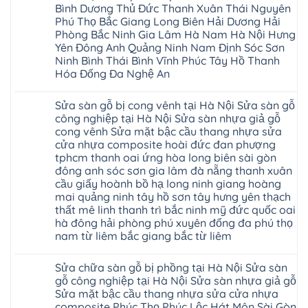
sàn
sửa
Bình Dương Thủ Đức Thanh Xuân Thái Nguyên
nhựa
chữa
giả
Phú Thọ Bắc Giang Long Biên Hải Dương Hải
Sửa
gỗ
sàn
Phòng Bắc Ninh Gia Lâm Hà Nam Hà Nội Hưng
tại
nhựa
Hà
Yên Đông Anh Quảng Ninh Nam Định Sóc Sơn
giả
Nội
gỗ
Ninh Bình Thái Bình Vĩnh Phúc Tây Hồ Thanh
báo
hèm
Hóa Đống Đa Nghệ An
giá
khóa
Dịch
giá
Không
vụ
rẻ
có
sửa
4mm
Sửa sàn gỗ bị cong vênh tại Hà Nội Sửa sàn gỗ
bình
chữa
6mm
luận
công nghiệp tại Hà Nội Sửa sàn nhựa giả gỗ
Sửa
8mm
ở
sàn
10mm
cong vênh Sửa mặt bậc cầu thang nhựa sửa
Sửa
nhựa
12mm
sàn
cửa nhựa composite hoài đức đan phượng
giả
tại
gỗ
gỗ
nhà
tphcm thanh oai ứng hòa long biên sài gòn
bị
hèm
Ziccos
ngấm
đông anh sóc sơn gia lâm đà nẵng thanh xuân
khóa
Flortex
nước
giá
cầu giấy hoành bồ hạ long ninh giang hoàng
Wilson
tại
rẻ
black
Hà
mai quảng ninh tây hồ sơn tây hưng yên thạch
4mm
Hobi
Nội
6mm
thất mê linh thanh trì bắc ninh mỹ đức quốc oai
wood
Sửa
8mm
Glotex
hà đông hải phòng phú xuyên đống đa phú thọ
sàn
10mm
Kosmos
gỗ
12mm
nam từ liêm bắc giang bắc từ liêm
Hobi
công
chịu
wood
nghiệp
Không
nước
Charm
tại
có
tại
wood
Sửa chữa sàn gỗ bị phồng tại Hà Nội Sửa sàn
Hà
bình
nhà
đế
Nội
luận
hà
gỗ công nghiệp tại Hà Nội Sửa sàn nhựa giả gỗ
cao
Sửa
ở
nội
su
Sửa mặt bậc cầu thang nhựa sửa cửa nhựa
sàn
Sửa
Ziccos
IXPE
nhựa
sàn
Flortex
composite Phúc Thọ Phúc Lộc Hát Môn Sài Gòn
Hưng