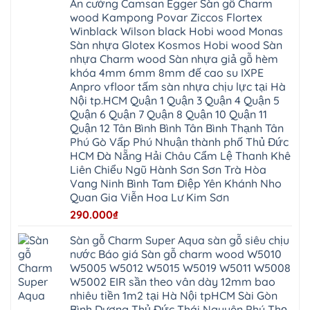
Mỗ
An cường Camsan Egger Sàn gỗ Charm
Thanh
chịu
Thuận
Long
Oai
nước
An
wood Kampong Povar Ziccos Flortex
Biên
Bình
mối
Bát
Bồ
Hà
Winblack Wilson black Hobi wood Monas
mọt
Tràng
Đề
Tĩnh
đế
Phù
Sàn nhựa Glotex Kosmos Hobi wood Sàn
Hưng
Minh
cao
Đổng
Yên
Tam
nhựa Charm wood Sàn nhựa giả gỗ hèm
su
Hải
Việt
Hưng
IXPE
Phòng
khóa 4mm 6mm 8mm đế cao su IXPE
Hưng
Dân
pvc
Thư
Phúc
Hòa
Anpro vfloor tấm sàn nhựa chịu lực tại Hà
spc
Lâm
Lợi
Vân
Bắc
Đông
Nội tp.HCM Quận 1 Quận 3 Quận 4 Quận 5
Hà
Đình
Ninh
Anh
Đông
Nghệ
Quận 6 Quận 7 Quận 8 Quận 10 Quận 11
Phú
Phúc
Quảng
An
Xuyên
Thịnh
Ninh
Quận 12 Tân Bình Bình Tân Bình Thạnh Tân
Ứng
Phượng
Thiên
Dương
Thiên
Dực
Phú Gò Vấp Phú Nhuận thành phố Thủ Đức
Quảng
Nội
Hòa
Chuyên
Ninh
Yên
HCM Đà Nẵng Hải Châu Cẩm Lệ Thanh Khê
Xá
Mỹ
Lộc
Nghĩa
Ứng
Đại
Vĩnh
Liên Chiểu Ngũ Hành Sơn Sơn Trà Hòa
Phú
Hòa
Xuyên
Thanh
Phú
Vang Ninh Bình Tam Điệp Yên Khánh Nho
Thanh
Đà
Mê
Thọ
Hóa
Nẵng
Linh
Quan Gia Viễn Hoa Lư Kim Sơn
Lương
Mỹ
Thanh
Hưng
Kiến
Đức
Oai
Yên
290.000
₫
Hưng
Hồng
Bình
Yên
Sơn
Minh
Lãng
Phúc
Sàn gỗ Charm Super Aqua sàn gỗ siêu chịu
Tam
Tiến
Sơn
Hưng
Thắng
nước Báo giá Sàn gỗ charm wood W5010
Ninh
Dân
Quang
Bình
Hòa
W5005 W5012 W5015 W5019 W5011 W5008
Minh
Hương
Vân
Sóc
W5002 EIR sần theo vân dày 12mm bao
Sơn
Đình
Sơn
Chương
Hà
Hà
nhiêu tiền 1m2 tại Hà Nội tpHCM Sài Gòn
Mỹ
Nội
Nam
Bình Dương Thủ Đức Thái Nguyên Phú Thọ
Nam