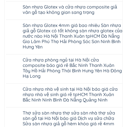
nhiêu
cao
minh
Giấy
nhựa
trường
có
1m2
su
chống
Sàn nhựa Glotex và cửa nhựa composite giả
Tây
Hobiwood
rộng
bình
tại
Hà
cong
Hồ
4mm
lớn
luận
tphcm
vân gỗ tạo không gian sang trọng
Nội
vênh
Hưng
6mm
ở
nhiều
Bình
tpHCM
co
Yên
giả
Sàn
khách
Không
Dương
Quảng
ngót
TpHCM
gỗ
nhựa
hàng
có
Đà
Ninh
Gia
Sàn nhựa Glotex 4mm giá bao nhiêu Sàn nhựa
Bình
hèm
Glotex
quan
bình
Nẵng
Nghệ
Lâm
Dương
khóa
và
tâm
luận
Khánh
giả gỗ Glotex có tốt không sàn nhựa glotex của
An
Thanh
Huế
uy
Sàn
ở
Hòa
Bắc
Xuân
nước nào Hà Nội Thanh Xuân tpHCM Đà Nẵng
Cần
tín
nhựa
Sàn
Hải
Ninh
Hà
Thơ
hàng
Fukione
nhựa
Gia Lâm Phú Thọ Hải Phòng Sóc Sơn Ninh Bình
Phòng
Tuyên
Nội
Đà
đầu
giả
Glotex
Lâm
Quang
Hoài
Hưng Yên
Nẵng
đã
gỗ
và
Đồng
Thái
Đức
Mỹ
được
hèm
cửa
Hưng
Không
Nguyên
Từ
Đức
khẳng
khóa
nhựa
Yên
có
Liêm
Hoài
định
4mm
composite
Cửa nhựa phòng ngủ tại Hà Nội cửa
Nghệ
bình
Đan
Đức
tại
6mm
giả
An
luận
Phượng
composite báo giá rẻ Bắc Ninh Thanh Xuân
Ninh
Việt
đế
vân
Quảng
ở
Hưng
Giang
Nam
cao
gỗ
Tây Hồ Hải Phòng Thái Bình Hưng Yên Hà Đông
Ninh
Sàn
Yên
Hải
su
tạo
Phú
nhựa
Hạ Long
Ninh
Phòng
Hà
không
Thọ
Glotex
Bình
Tứ
Nội
gian
Bắc
4mm
Không
Hải
Kỳ
sang
Ninh
giá
có
Phòng
Đan
trọng
Cửa nhựa nhà vệ sinh tại Hà Nội báo giá cửa
Tuyên
bao
bình
Phượng
Quang
nhiêu
luận
nhựa nhà vệ sinh giá rẻ tpHCM Thanh Xuân
Gia
ở
Sàn
Lộc
Bắc Ninh Ninh Bình Đà Nẵng Quảng Ninh
Cửa
nhựa
Quảng
nhựa
giả
Không
Ninh
phòng
gỗ
có
Thanh
ngủ
Glotex
Thợ sửa sàn nhựa thợ sửa sàn nhà thợ sửa
bình
Miện
tại
có
luận
Nghệ
sàn gỗ tại Hà Nội báo giá Dịch vụ sửa chữa
Hà
tốt
ở
An
Nội
không
Sửa sàn nhựa giả gỗ hèm khóa giá rẻ 4mm
Cửa
Thanh
cửa
sàn