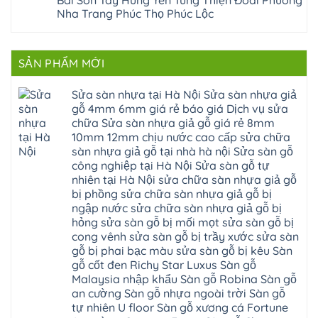
Bài Sơn Tây Hưng Yên Tùng Thiện Đoài Phương
Lạc
Sửa
sơn
composite
Yên
Nha Trang Phúc Thọ Phúc Lộc
sàn
tây
Thanh
Xuân
nhựa
hưng
Trì
Quốc
Không
giả
yên
Đại
Oai
có
gỗ
thạch
Thanh
Hưng
bình
Sửa
thất
Nam
Đạo
luận
mặt
mê
SẢN PHẨM MỚI
Phù
ở
Đà
bậc
linh
tphcm
Sàn
Nẵng
cầu
thanh
Ngọc
nhựa
Kiều
thang
trì
Hồi
hèm
Sửa sàn nhựa tại Hà Nội Sửa sàn nhựa giả
Phú
nhựa
bắc
Thanh
khóa
Phú
sửa
ninh
gỗ 4mm 6mm giá rẻ báo giá Dịch vụ sửa
Liệt
glotex
Cát
cửa
mỹ
Thượng
4mm
Hoài
chữa Sửa sàn nhựa giả gỗ giá rẻ 8mm
nhựa
đức
Phúc
6mm
Đức
composite
quốc
10mm 12mm chịu nước cao cấp sửa chữa
Sài
báo
Lâm
Phú
oai
Gòn
giá
Đồng
sàn nhựa giả gỗ tại nhà hà nội Sửa sàn gỗ
Diễn
hà
Thường
bao
Dương
Xuân
đông
Tín
công nghiệp tại Hà Nội Sửa sàn gỗ tự
nhiêu
Hòa
Đỉnh
hải
Chương
1m2
Sơn
nhiên tại Hà Nội sửa chữa sàn nhựa giả gỗ
Đông
phòng
Dương
Sàn
Đồng
Ngạc
phú
Hồng
bị phồng sửa chữa sàn nhựa giả gỗ bị
nhựa
An
Quảng
xuyên
Vân
giả
Khánh
ngập nước sửa chữa sàn nhựa giả gỗ bị
Ninh
đống
Cần
gỗ
Lào
Thượng
đa
Thơ
hỏng sửa sàn gỗ bị mối mọt sửa sàn gỗ bị
hèm
Cai
Cát
phú
Phú
khóa
Đan
cong vênh sửa sàn gỗ bị trầy xước sửa sàn
Từ
thọ
Xuyên
charm
Phượng
Liêm
nam
Phượng
gỗ bị phai bạc màu sửa sàn gỗ bị kêu Sàn
wood
Ô
Xuân
từ
Dực
hobiwood
Diên
Phương
gỗ cốt đen Richy Star Luxus Sàn gỗ
liêm
Chuyên
kosmos
Liên
Đà
bắc
Mỹ
fukione
Malaysia nhập khẩu Sàn gỗ Robina Sàn gỗ
Minh
Nẵng
giang
Đà
wilson
Phú
Tây
bắc
an cường Sàn gỗ nhựa ngoài trời Sàn gỗ
Nẵng
4mm
Thọ
Mỗ
từ
Đại
6mm
Gia
tự nhiên U floor Sàn gỗ xương cá Fortune
Đại
liêm
Xuyên
chống
Lâm