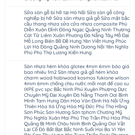
đan
Thanh
tại
Hải
phượng
Sơn
Không
Hà
Phòng
tphcm
Phù
có
Nội
Bắc
Sửa sàn gỗ bị hở tại Hà Nội Sửa sàn gỗ công
thanh
Ninh
bình
Sửa
Ninh
oai
hưng
luận
nghiệp bị hở Sửa sàn nhựa giả gỗ Sửa mặt bậc
sàn
Gia
ứng
yên
ở
nhựa
Lâm
cầu thang nhựa sửa cửa nhựa composite Phú
hòa
Lâm
Sửa
giả
Hà
long
Thao
chữa
Diễn Xuân Đỉnh Đông Ngạc Quảng Ninh Thượng
gỗ
Nam
biên
Tam
sàn
Sửa
Cát Từ Liêm Xuân Phương Đà Nẵng Tây Mỗ Đại
Hà
sài
Nông
gỗ
mặt
Nội
gòn
hải
tại
Mỗ Long Biên Bồ Đề Hưng Yên Việt Hưng Phúc
bậc
Hưng
đông
phòng
Hà
cầu
Lợi Hà Đông Quảng Ninh Dương Nội Yên Nghĩa
Yên
anh
Thanh
Nội
thang
Đông
sóc
Thủy
Sửa
Phú Phú Thọ Lương Kiến Hưng
nhựa
Anh
sơn
Tân
sàn
sửa
Quảng
gia
Không
Sơn
gỗ
cửa
Ninh
lâm
có
công
nhựa
Sàn nhựa hèm khóa glotex 4mm 6mm báo giá
Nam
đà
bình
nghiệp
composite
Định
nẵng
luận
tại
bao nhiêu 1m2 Sàn nhựa giả gỗ hèm khóa
Phúc
Sóc
ở
thanh
Hà
Thọ
charm wood hobiwood kosmos fukione wilson
Sơn
Sửa
xuân
Nội
Phúc
Ninh
sàn
cầu
4mm 6mm chống chịu nước mối mọt đế cao su
Sửa
Lộc
Bình
gỗ
giấy
sàn
Hát
IXPE pvc spc Bắc Ninh Phú Xuyên Phượng Dực
Thái
bị
hoành
nhựa
Môn
Bình
hở
bồ
Chuyên Mỹ Đại Xuyên Đà Nẵng Thanh Oai Bình
giả
Sài
Vĩnh
tại
hạ
gỗ
Minh Tam Hưng Dân Hòa Vân Đình Hà Nội Ứng
Gòn
Phúc
Hà
long
Sửa
Thạch
Tây
Nội
Thiên Hòa Xá Ứng Hòa Mỹ Đức Phú Thọ Hồng
ninh
mặt
Thất
Hồ
Sửa
giang
bậc
Sơn Phúc Sơn Hương Sơn tphcm Chương Mỹ
Hạ
Thanh
sàn
hoàng
cầu
Bằng
Hóa
Phú Nghĩa Xuân Mai Phú Thọ Trần Phú Hòa Phú
gỗ
mai
thang
Tây
Đống
công
quảng
nhựa
Quảng Bị Minh Châu Ninh Bình Quảng Oai Vật
Phương
Đa
nghiệp
ninh
sửa
tphcm
Lại Cổ Đô Bất Bạt Bắc Ninh Suối Hai Ba Vì Yên
Nghệ
bị
tây
cửa
Hòa
An
hở
hồ
nhựa