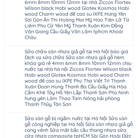
nhựa
Hà
6mm 8mm 10mm 12mm tại nhà Ziccos Flortex
composite
nhựa
nhà
Ninh
báo
glotex
Wilson black Hobi wood Glotex Kosmos Hobi
vệ
Bình
giá
của
sinh
wood Charm wood đế cao su IXPE Hưng Yên
Thái
rẻ
nước
tại
Bình
Bắc
Sài Gòn Ân Thi Hoàng Mai Mỹ Hào Tiên Lữ Từ
nào
Hà
Thanh
Ninh
Hà
Nội
Liêm Phù Cừ Yên Mỹ Thanh Xuân Kim Động
Hóa
Thanh
Nội
báo
Quỳnh
Văn Giang Cầu Giấy Văn Lâm tphcm Khoái
Xuân
Thanh
giá
Phụ
Tây
Xuân
Châu
cửa
Phú
Hồ
tpHCM
nhựa
Thọ
Hải
Đà
Không
nhà
Lào
Phòng
Nẵng
có
vệ
Cai
Sửa chữa sàn nhựa giả gỗ tại Hà Nội báo giá
Thái
Gia
bình
sinh
Tuyên
Bình
Lâm
luận
Dịch vụ sửa chữa Sửa sàn nhựa giả gỗ hèm
giá
Quang
Hưng
Phú
ở
rẻ
khóa giá rẻ 4mm 6mm 8mm 10mm 12mm chịu
Yên
Thọ
Thợ
tpHCM
Hà
Hải
sửa
nước tại nhà hà nội Ziccos Flortex Wilson black
Thanh
Đông
Phòng
sàn
Xuân
Hobi wood Glotex Kosmos Hobi wood Charm
Hạ
Sóc
nhựa
Bắc
Long
Sơn
thợ
wood đế cao su IXPE Phú Thọ Việt Trì Thanh
Ninh
Ninh
sửa
Ninh
Xuân Đoan Hùng Thanh Ba Cầu Giấy Hạ Hòa
Bình
sàn
Bình
Hưng
nhà
Cẩm Khê Tây Hồ Yên Lập Thanh Sơn Phù Ninh
Đà
Yên
thợ
Nẵng
hưng yên Lâm Thao Tam Nông hải phòng
sửa
Quảng
Thanh Thủy Tân Sơn
sàn
Ninh
gỗ
Không
tại
có
Hà
Sửa sàn gỗ bị ngấm nước tại Hà Nội Sửa sàn
bình
Nội
luận
gỗ công nghiệp tại Hà Nội Sửa sàn nhựa giả gỗ
báo
ở
giá
cong vênh Sửa mặt bậc cầu thang nhựa sửa
Sửa
Dịch
chữa
cửa nhựa composite tpHCM Sài Gòn Hoài Đức
vụ