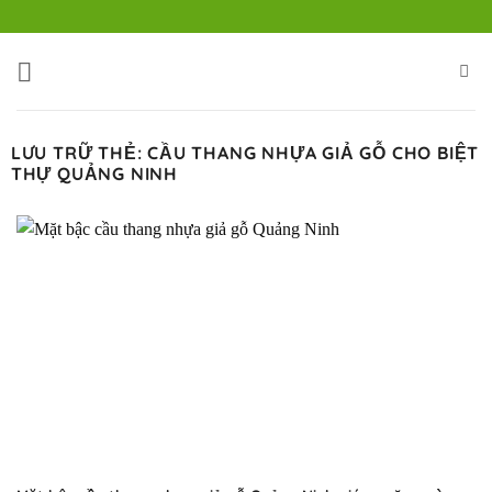
Bỏ
qua
nội
dung
LƯU TRỮ THẺ:
CẦU THANG NHỰA GIẢ GỖ CHO BIỆT
THỰ QUẢNG NINH