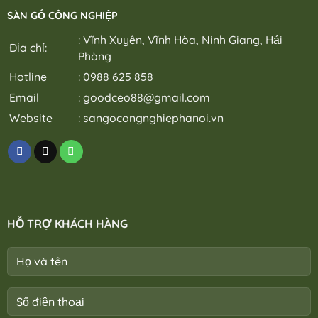
SÀN GỖ CÔNG NGHIỆP
: Vĩnh Xuyên, Vĩnh Hòa, Ninh Giang, Hải
Địa chỉ:
Phòng
Hotline
: 0988 625 858
Email
:
goodceo88@gmail.com
Website
:
sangocongnghiephanoi.vn
HỖ TRỢ KHÁCH HÀNG