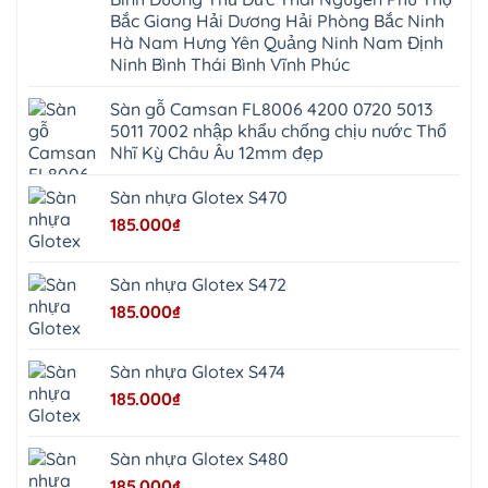
Ứng
Đa
Định
Thiên
Phúc
Bắc Giang Hải Dương Hải Phòng Bắc Ninh
Phú
Hòa
Nội
Nghĩa
Hà Nam Hưng Yên Quảng Ninh Nam Định
Xá
Bài
Xuân
Ứng
Bắc
Ninh Bình Thái Bình Vĩnh Phúc
Mai
Hòa
Ninh
Mỹ
Trung
Đức
Giã
Sàn gỗ Camsan FL8006 4200 0720 5013
Phú
Kim
5011 7002 nhập khẩu chống chịu nước Thổ
Thọ
Anh
Hồng
Nhĩ Kỳ Châu Âu 12mm đẹp
Sơn
Phúc
Sơn
Sàn nhựa Glotex S470
Hương
Sơn
185.000
₫
tphcm
Chương
Mỹ
Phú
Sàn nhựa Glotex S472
Nghĩa
Xuân
185.000
₫
Mai
Phú
Thọ
Trần
Sàn nhựa Glotex S474
Phú
Hòa
185.000
₫
Phú
Quảng
Bị
Minh
Châu
Sàn nhựa Glotex S480
Ninh
Bình
185.000
₫