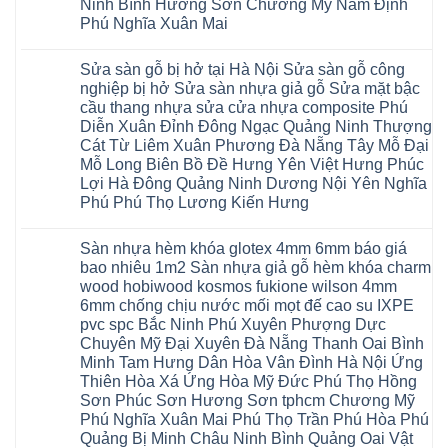
Biên
hoài
Ninh Bình Hương Sơn Chương Mỹ Nam Định
Yên
công
Hải
đức
Lập
Phú Nghĩa Xuân Mai
nghiệp
Dương
đan
Thanh
tại
Hải
phượng
Sơn
Không
Hà
Phòng
tphcm
Phù
có
Nội
Bắc
thanh
Sửa sàn gỗ bị hở tại Hà Nội Sửa sàn gỗ công
Ninh
bình
Sửa
Ninh
oai
hưng
luận
nghiệp bị hở Sửa sàn nhựa giả gỗ Sửa mặt bậc
sàn
Gia
ứng
yên
ở
nhựa
Lâm
cầu thang nhựa sửa cửa nhựa composite Phú
hòa
Lâm
Sửa
giả
Hà
long
Thao
chữa
Diễn Xuân Đỉnh Đông Ngạc Quảng Ninh Thượng
gỗ
Nam
biên
Tam
sàn
Sửa
Hà
Cát Từ Liêm Xuân Phương Đà Nẵng Tây Mỗ Đại
sài
Nông
gỗ
mặt
Nội
gòn
hải
tại
Mỗ Long Biên Bồ Đề Hưng Yên Việt Hưng Phúc
bậc
Hưng
đông
phòng
Hà
cầu
Lợi Hà Đông Quảng Ninh Dương Nội Yên Nghĩa
Yên
anh
Thanh
Nội
thang
Đông
sóc
Thủy
Sửa
Phú Phú Thọ Lương Kiến Hưng
nhựa
Anh
sơn
Tân
sàn
sửa
Quảng
gia
Không
Sơn
gỗ
cửa
Ninh
lâm
có
công
nhựa
Sàn nhựa hèm khóa glotex 4mm 6mm báo giá
Nam
đà
bình
nghiệp
composite
Định
nẵng
luận
tại
bao nhiêu 1m2 Sàn nhựa giả gỗ hèm khóa charm
Phúc
Sóc
ở
thanh
Hà
Thọ
wood hobiwood kosmos fukione wilson 4mm
Sơn
Sửa
xuân
Nội
Phúc
Ninh
sàn
cầu
Sửa
6mm chống chịu nước mối mọt đế cao su IXPE
Lộc
Bình
gỗ
giấy
sàn
Hát
pvc spc Bắc Ninh Phú Xuyên Phượng Dực
Thái
bị
hoành
nhựa
Môn
Bình
hở
bồ
Chuyên Mỹ Đại Xuyên Đà Nẵng Thanh Oai Bình
giả
Sài
Vĩnh
tại
hạ
gỗ
Gòn
Minh Tam Hưng Dân Hòa Vân Đình Hà Nội Ứng
Phúc
Hà
long
Sửa
Thạch
Tây
Nội
ninh
Thiên Hòa Xá Ứng Hòa Mỹ Đức Phú Thọ Hồng
mặt
Thất
Hồ
Sửa
giang
bậc
Sơn Phúc Sơn Hương Sơn tphcm Chương Mỹ
Hạ
Thanh
sàn
hoàng
cầu
Bằng
Hóa
gỗ
Phú Nghĩa Xuân Mai Phú Thọ Trần Phú Hòa Phú
mai
thang
Tây
Đống
công
quảng
nhựa
Quảng Bị Minh Châu Ninh Bình Quảng Oai Vật
Phương
Đa
nghiệp
ninh
sửa