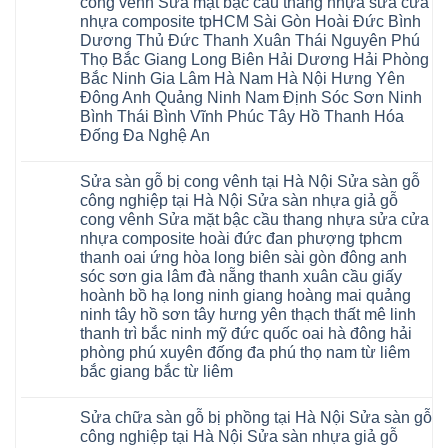
cong vênh Sửa mặt bậc cầu thang nhựa sửa cửa
Sửa
Dịch
chữa
nhựa composite tpHCM Sài Gòn Hoài Đức Bình
vụ
sàn
sửa
Dương Thủ Đức Thanh Xuân Thái Nguyên Phú
nhựa
chữa
giả
Thọ Bắc Giang Long Biên Hải Dương Hải Phòng
Sửa
gỗ
sàn
Bắc Ninh Gia Lâm Hà Nam Hà Nội Hưng Yên
tại
nhựa
Hà
Đông Anh Quảng Ninh Nam Định Sóc Sơn Ninh
giả
Nội
gỗ
Bình Thái Bình Vĩnh Phúc Tây Hồ Thanh Hóa
báo
hèm
giá
Đống Đa Nghệ An
khóa
Dịch
giá
Không
vụ
rẻ
có
sửa
4mm
Sửa sàn gỗ bị cong vênh tại Hà Nội Sửa sàn gỗ
bình
chữa
6mm
luận
Sửa
công nghiệp tại Hà Nội Sửa sàn nhựa giả gỗ
8mm
ở
sàn
10mm
cong vênh Sửa mặt bậc cầu thang nhựa sửa cửa
Sửa
nhựa
12mm
sàn
nhựa composite hoài đức đan phượng tphcm
giả
tại
gỗ
gỗ
nhà
thanh oai ứng hòa long biên sài gòn đông anh
bị
hèm
Ziccos
ngấm
sóc sơn gia lâm đà nẵng thanh xuân cầu giấy
khóa
Flortex
nước
giá
Wilson
hoành bồ hạ long ninh giang hoàng mai quảng
tại
rẻ
black
Hà
ninh tây hồ sơn tây hưng yên thạch thất mê linh
4mm
Hobi
Nội
6mm
thanh trì bắc ninh mỹ đức quốc oai hà đông hải
wood
Sửa
8mm
Glotex
sàn
phòng phú xuyên đống đa phú thọ nam từ liêm
10mm
Kosmos
gỗ
12mm
bắc giang bắc từ liêm
Hobi
công
chịu
wood
nghiệp
Không
nước
Charm
tại
có
tại
wood
Hà
Sửa chữa sàn gỗ bị phồng tại Hà Nội Sửa sàn gỗ
bình
nhà
đế
Nội
luận
hà
công nghiệp tại Hà Nội Sửa sàn nhựa giả gỗ
cao
Sửa
ở
nội