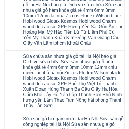
tại
Ninh
Glotex
luận
gỗ tại Hà Nội báo giá Dịch vụ sửa chữa Sửa sàn
Hà
ở
Thanh
có
Nội
nhựa giả gỗ hèm khóa giá rẻ 4mm 6mm 8mm
Cửa
Miện
tốt
cửa
nhựa
Nghệ
không
10mm 12mm tại nhà Ziccos Flortex Wilson black
composite
nhà
An
sàn
báo
Hobi wood Glotex Kosmos Hobi wood Charm
vệ
Thanh
nhựa
giá
sinh
Hà
glotex
wood đế cao su IXPE Hưng Yên Sài Gòn Ân Thi
rẻ
tại
Ninh
của
Bắc
Hoàng Mai Mỹ Hào Tiên Lữ Từ Liêm Phù Cừ
Hà
Bình
nước
Ninh
Nội
Thái
nào
Yên Mỹ Thanh Xuân Kim Động Văn Giang Cầu
Thanh
báo
Bình
Hà
Xuân
Giấy Văn Lâm tphcm Khoái Châu
giá
Thanh
Nội
Tây
cửa
Hóa
Thanh
Không
Hồ
nhựa
Quỳnh
Xuân
có
Hải
nhà
Phụ
tpHCM
Sửa chữa sàn nhựa giả gỗ tại Hà Nội báo giá
bình
Phòng
vệ
Phú
Đà
luận
Thái
Dịch vụ sửa chữa Sửa sàn nhựa giả gỗ hèm
sinh
Thọ
Nẵng
ở
Bình
giá
khóa giá rẻ 4mm 6mm 8mm 10mm 12mm chịu
Lào
Gia
Thợ
Hưng
rẻ
Cai
Lâm
sửa
nước tại nhà hà nội Ziccos Flortex Wilson black
Yên
tpHCM
Tuyên
Phú
sàn
Hà
Hobi wood Glotex Kosmos Hobi wood Charm
Thanh
Quang
Thọ
nhựa
Đông
Xuân
Hải
thợ
wood đế cao su IXPE Phú Thọ Việt Trì Thanh
Hạ
Bắc
Phòng
sửa
Long
Xuân Đoan Hùng Thanh Ba Cầu Giấy Hạ Hòa
Ninh
Sóc
sàn
Ninh
Sơn
nhà
Cẩm Khê Tây Hồ Yên Lập Thanh Sơn Phù Ninh
Bình
Ninh
thợ
hưng yên Lâm Thao Tam Nông hải phòng Thanh
Đà
Bình
sửa
Nẵng
Hưng
sàn
Thủy Tân Sơn
Quảng
Yên
gỗ
Ninh
Không
tại
có
Hà
Sửa sàn gỗ bị ngấm nước tại Hà Nội Sửa sàn gỗ
bình
Nội
luận
báo
công nghiệp tại Hà Nội Sửa sàn nhựa giả gỗ
ở
giá