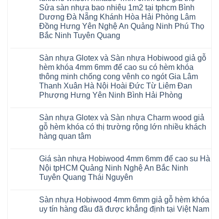
gỗ
Sửa sàn nhựa bao nhiêu 1m2 tại tphcm Bình
AURUM
Dương Đà Nẵng Khánh Hòa Hải Phòng Lâm
Floor
Báo
Đồng Hưng Yên Nghệ An Quảng Ninh Phú Thọ
giá
Bắc Ninh Tuyên Quang
Sàn
gỗ
Không
AURUM
có
Floor
Sàn nhựa Glotex và Sàn nhựa Hobiwood giả gỗ
bình
nhập
luận
hèm khóa 4mm 6mm đế cao su có hèm khóa
khẩu
ở
Malaysia
thông minh chống cong vênh co ngót Gia Lâm
Sửa
RUM
sàn
Thanh Xuân Hà Nội Hoài Đức Từ Liêm Đan
14
nhựa
AI
Phượng Hưng Yên Ninh Bình Hải Phòng
giả
15
gỗ
Không
AI
hèm
có
13
khóa
Sàn nhựa Glotex và Sàn nhựa Charm wood giả
bình
RUM
4mm
luận
AI
gỗ hèm khóa có thị trường rộng lớn nhiều khách
6mm
ở
35
đế
hàng quan tâm
Sàn
AI
cao
nhựa
36
Không
su
Glotex
RUM
có
glotex
và
AI
Giá sàn nhựa Hobiwood 4mm 6mm đế cao su Hà
bình
charm
Sàn
37
luận
wood
Nội tpHCM Quảng Ninh Nghệ An Bắc Ninh
nhựa
AI
ở
hobiwood
Hobiwood
Tuyên Quang Thái Nguyên
dày
Sàn
kosmos
giả
12mm
nhựa
fukione
gỗ
Không
bản
Glotex
wilson
hèm
có
to
và
mikado
Sàn nhựa Hobiwood 4mm 6mm giả gỗ hèm khóa
khóa
bình
tại
Sàn
4mm
4mm
luận
uy tín hàng đầu đã được khẳng định tại Việt Nam
Hà
nhựa
6mm
ở
6mm
Nội
Charm
báo
Giá