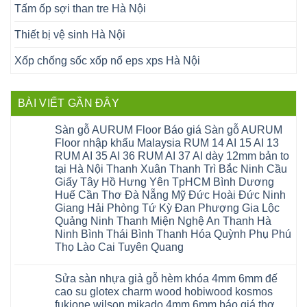
Tấm ốp sợi than tre Hà Nội
Thiết bị vệ sinh Hà Nội
Xốp chống sốc xốp nổ eps xps Hà Nội
BÀI VIẾT GẦN ĐÂY
Sàn gỗ AURUM Floor Báo giá Sàn gỗ AURUM
Floor nhập khẩu Malaysia RUM 14 AI 15 AI 13
RUM AI 35 AI 36 RUM AI 37 AI dày 12mm bản to
tại Hà Nội Thanh Xuân Thanh Trì Bắc Ninh Cầu
Giấy Tây Hồ Hưng Yên TpHCM Bình Dương
Huế Cần Thơ Đà Nẵng Mỹ Đức Hoài Đức Ninh
Giang Hải Phòng Tứ Kỳ Đan Phượng Gia Lộc
Quảng Ninh Thanh Miện Nghệ An Thanh Hà
Ninh Bình Thái Bình Thanh Hóa Quỳnh Phụ Phú
Thọ Lào Cai Tuyên Quang
Không
có
Sửa sàn nhựa giả gỗ hèm khóa 4mm 6mm đế
bình
luận
cao su glotex charm wood hobiwood kosmos
ở
fukione wilson mikado 4mm 6mm báo giá thợ
Sàn