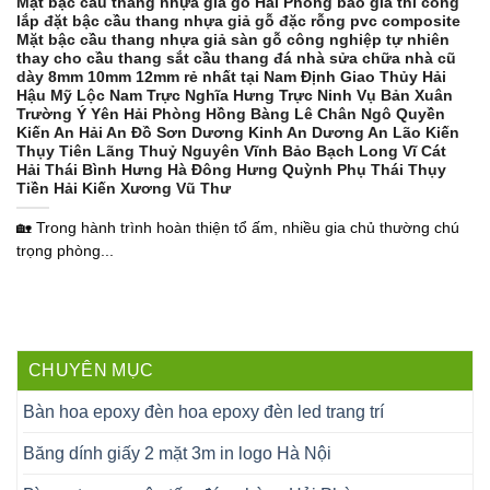
Mặt bậc cầu thang nhựa giả gỗ Hải Phòng báo giá thi công
lắp đặt bậc cầu thang nhựa giả gỗ đặc rỗng pvc composite
Mặt bậc cầu thang nhựa giả sàn gỗ công nghiệp tự nhiên
thay cho cầu thang sắt cầu thang đá nhà sửa chữa nhà cũ
dày 8mm 10mm 12mm rẻ nhất tại Nam Định Giao Thủy Hải
Hậu Mỹ Lộc Nam Trực Nghĩa Hưng Trực Ninh Vụ Bản Xuân
Trường Ý Yên Hải Phòng Hồng Bàng Lê Chân Ngô Quyền
Kiến An Hải An Đồ Sơn Dương Kinh An Dương An Lão Kiến
Thụy Tiên Lãng Thuỷ Nguyên Vĩnh Bảo Bạch Long Vĩ Cát
Hải Thái Bình Hưng Hà Đông Hưng Quỳnh Phụ Thái Thụy
Tiền Hải Kiến Xương Vũ Thư
🏡 Trong hành trình hoàn thiện tổ ấm, nhiều gia chủ thường chú
trọng phòng...
CHUYÊN MỤC
Bàn hoa epoxy đèn hoa epoxy đèn led trang trí
Băng dính giấy 2 mặt 3m in logo Hà Nội