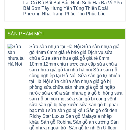
tphcm
Nghệ
Lại Cổ Đô Bất Bạt Bắc Ninh Suối Hai Ba Vì Yên
bị
tây
cửa
Hòa
An
hở
hồ
nhựa
Bài Sơn Tây Hưng Yên Tùng Thiện Đoài
Lạc
Sửa
sơn
composite
Yên
Phương Nha Trang Phúc Thọ Phúc Lộc
sàn
tây
Thanh
Xuân
nhựa
hưng
Trì
Quốc
Không
giả
yên
Đại
Oai
có
gỗ
thạch
Thanh
Hưng
bình
Sửa
thất
Nam
Đạo
luận
mặt
mê
SẢN PHẨM MỚI
Phù
ở
Đà
bậc
linh
tphcm
Sàn
Nẵng
cầu
thanh
Ngọc
nhựa
Kiều
thang
trì
Hồi
hèm
Sửa sàn nhựa tại Hà Nội Sửa sàn nhựa giả
Phú
nhựa
bắc
Thanh
khóa
Phú
sửa
ninh
gỗ 4mm 6mm giá rẻ báo giá Dịch vụ sửa
Liệt
glotex
Cát
cửa
mỹ
Thượng
4mm
Hoài
chữa Sửa sàn nhựa giả gỗ giá rẻ 8mm
nhựa
đức
Phúc
6mm
Đức
composite
quốc
10mm 12mm chịu nước cao cấp sửa chữa
Sài
báo
Lâm
Phú
oai
Gòn
giá
Đồng
sàn nhựa giả gỗ tại nhà hà nội Sửa sàn gỗ
Diễn
hà
Thường
bao
Dương
Xuân
đông
Tín
công nghiệp tại Hà Nội Sửa sàn gỗ tự nhiên
nhiêu
Hòa
Đỉnh
hải
Chương
1m2
Sơn
tại Hà Nội sửa chữa sàn nhựa giả gỗ bị
Đông
phòng
Dương
Sàn
Đồng
Ngạc
phú
Hồng
phồng sửa chữa sàn nhựa giả gỗ bị ngập
nhựa
An
Quảng
xuyên
Vân
giả
Khánh
nước sửa chữa sàn nhựa giả gỗ bị hỏng sửa
Ninh
đống
Cần
gỗ
Lào
Thượng
đa
Thơ
sàn gỗ bị mối mọt sửa sàn gỗ bị cong vênh
hèm
Cai
Cát
phú
Phú
khóa
Đan
sửa sàn gỗ bị trầy xước sửa sàn gỗ bị phai
Từ
thọ
Xuyên
charm
Phượng
Liêm
nam
Phượng
bạc màu sửa sàn gỗ bị kêu Sàn gỗ cốt đen
wood
Ô
Xuân
từ
Dực
hobiwood
Diên
Phương
Richy Star Luxus Sàn gỗ Malaysia nhập
liêm
Chuyên
kosmos
Liên
Đà
bắc
Mỹ
fukione
khẩu Sàn gỗ Robina Sàn gỗ an cường Sàn
Minh
Nẵng
giang
Đà
wilson
Phú
Tây
bắc
gỗ nhựa ngoài trời Sàn gỗ tự nhiên U floor
Nẵng
4mm
Thọ