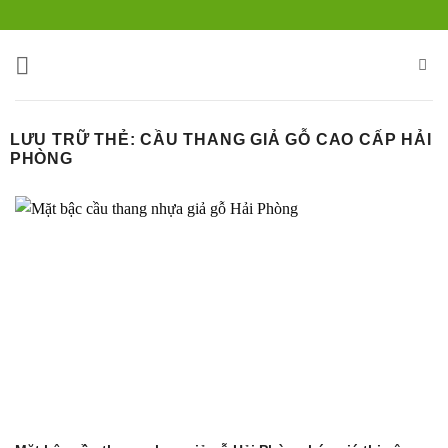
Bỏ
qua
nội
dung
LƯU TRỮ THẺ:
CẦU THANG GIẢ GỖ CAO CẤP HẢI
PHÒNG