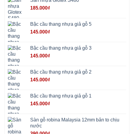
Sàn nhựa Glotex S480
Ninh
Bình
185.000
₫
Quảng
Oai
Vật
Lại
Bậc cầu thang nhựa giả gỗ 5
Cổ
Đô
145.000
₫
Bất
Bạt
Bắc
Ninh
Bậc cầu thang nhựa giả gỗ 3
Suối
Hai
145.000
₫
Ba
Vì
Yên
Bài
Bậc cầu thang nhựa giả gỗ 2
Sơn
Tây
145.000
₫
Hưng
Yên
Tùng
Thiện
Bậc cầu thang nhựa giả gỗ 1
Đoài
Phương
145.000
₫
Nha
Trang
Phúc
Thọ
Sàn gỗ robina Malaysia 12mm bản to chịu
Phúc
Lộc
nước
390.000
₫