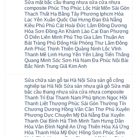
su
Sửa mặt bậc cầu thang nhựa sửa cửa nhựa
sàn
Sửa
Ziccos
IXPE
nhựa
sàn
Flortex
composite Phúc Thọ Phúc Lộc Hát Môn Sài Gòn
Hưng
giả
gỗ
Wilson
Yên
Thạch Thất Hạ Bằng Tây Phương tphcm Hòa
gỗ
bị
black
Sài
cong
cong
Hobi
Lạc Yên Xuân Quốc Oai Hưng Đạo Đà Nẵng
Gòn
vênh
vênh
wood
Ân
Kiều Phú Phú Cát Hoài Đức Lâm Đồng Dương
Sửa
tại
Glotex
Thi
mặt
Hà
Hòa Sơn Đồng An Khánh Lào Cai Đan Phượng
Kosmos
Hoàng
bậc
Nội
Hobi
Mai
Ô Diên Liên Minh Phú Thọ Gia Lâm Thuận An
cầu
Sửa
wood
Mỹ
thang
sàn
Bát Tràng Phù Đổng Hải Phòng Thư Lâm Đông
Charm
Hào
nhựa
gỗ
wood
Tiên
Anh Phúc Thịnh Thiên Quảng Ninh Lộc Vĩnh
sửa
công
đế
Lữ
cửa
Thanh Mê Linh Hưng Yên Yên Lãng Tiến Thắng
nghiệp
cao
Từ
nhựa
tại
su
Quang Minh Sóc Sơn Hà Nam Đa Phúc Nội Bài
Liêm
composite
Hà
IXPE
Phù
tpHCM
Bắc Ninh Trung Giã Kim Anh
Nội
Phú
Cừ
Sài
Sửa
Thọ
Yên
Không
Gòn
sàn
Việt
Mỹ
có
Hoài
nhựa
Trì
Sửa chữa sàn gỗ tại Hà Nội Sửa sàn gỗ công
Thanh
bình
Đức
giả
Thanh
Xuân
luận
Bình
nghiệp tại Hà Nội Sửa sàn nhựa giả gỗ Sửa mặt
gỗ
Xuân
Kim
ở
Dương
cong
Đoan
bậc cầu thang nhựa sửa cửa nhựa composite
Động
Sửa
Thủ
vênh
Hùng
Văn
chữa
Thanh Trì Đại Thanh Nam Phù tphcm Ngọc Hồi
Đức
Sửa
Thanh
Giang
sàn
Thanh
mặt
Ba
Thanh Liệt Thượng Phúc Sài Gòn Thường Tín
Cầu
gỗ
Xuân
bậc
Cầu
Giấy
bị
Chương Dương Hồng Vân Cần Thơ Phú Xuyên
Thái
cầu
Giấy
Văn
phồng
Nguyên
thang
Hạ
Phượng Dực Chuyên Mỹ Đà Nẵng Đại Xuyên
Lâm
tại
Phú
nhựa
Hòa
tphcm
Hà
Thanh Oai Bình Hà Tĩnh Minh Tam Hưng Dân
Thọ
sửa
Cẩm
Khoái
Nội
Bắc
cửa
Hòa Vân Đình Nghệ An Ứng Thiên Hòa Xá Ứng
Khê
Châu
Sửa
Giang
nhựa
Tây
sàn
Hòa Thanh Hóa Mỹ Đức Hồng Sơn Phúc Sơn
Long
composite
Hồ
gỗ