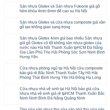
đế
Không
Thanh
wood
giá
sàn
cao
có
Xuân
giả
thợ
Sàn nhựa Glotex và Sàn nhựa Fukione giả gỗ
nhựa
su
bình
Thanh
gỗ
Sửa
Hobiwood
có
luận
hèm khóa 4mm 6mm đế cao su Hà Nội
Trì
hèm
sàn
4mm
ở
hèm
Bắc
khóa
nhựa
6mm
Sàn
khóa
Không
Ninh
có
bao
đế
nhựa
thông
có
Cầu
thị
nhiêu
Sàn nhựa Glotex và cửa nhựa composite giả vân
cao
Hobiwood
minh
bình
Giấy
trường
1m2
su
4mm
chống
luận
gỗ tạo không gian sang trọng
Tây
rộng
tại
Hà
6mm
ở
cong
Hồ
lớn
tphcm
Nội
giả
Sàn
vênh
Không
Hưng
nhiều
Bình
tpHCM
gỗ
nhựa
co
có
Yên
khách
Dương
Sàn nhựa Glotex 4mm giá bao nhiêu Sàn nhựa
Quảng
hèm
Glotex
ngót
bình
TpHCM
hàng
Đà
Ninh
khóa
và
Gia
luận
giả gỗ Glotex có tốt không sàn nhựa glotex của
Bình
quan
Nẵng
Nghệ
uy
Sàn
ở
Lâm
Dương
tâm
Khánh
nước nào Hà Nội Thanh Xuân tpHCM Đà Nẵng
An
tín
nhựa
Sàn
Thanh
Huế
Hòa
Bắc
hàng
Fukione
nhựa
Xuân
Gia Lâm Phú Thọ Hải Phòng Sóc Sơn Ninh Bình
Cần
Hải
Ninh
đầu
giả
Glotex
Hà
Thơ
Phòng
Hưng Yên
Tuyên
đã
gỗ
và
Nội
Đà
Lâm
Quang
được
hèm
cửa
Hoài
Nẵng
Không
Đồng
Thái
khẳng
khóa
nhựa
Đức
Mỹ
có
Hưng
Nguyên
định
4mm
composite
Từ
Cửa nhựa phòng ngủ tại Hà Nội cửa composite
Đức
bình
Yên
tại
6mm
giả
Liêm
Hoài
luận
Nghệ
báo giá rẻ Bắc Ninh Thanh Xuân Tây Hồ Hải
Việt
đế
vân
Đan
Đức
ở
An
Nam
cao
gỗ
Phượng
Phòng Thái Bình Hưng Yên Hà Đông Hạ Long
Ninh
Sàn
Quảng
su
tạo
Hưng
Giang
nhựa
Ninh
Không
Hà
không
Yên
Hải
Glotex
Phú
có
Nội
gian
Ninh
Phòng
4mm
Thọ
Cửa nhựa nhà vệ sinh tại Hà Nội báo giá cửa
bình
sang
Bình
Tứ
giá
Bắc
luận
trọng
Hải
nhựa nhà vệ sinh giá rẻ tpHCM Thanh Xuân Bắc
Kỳ
bao
Ninh
ở
Phòng
Đan
nhiêu
Ninh Ninh Bình Đà Nẵng Quảng Ninh
Tuyên
Cửa
Phượng
Sàn
Quang
nhựa
Gia
nhựa
Không
phòng
Lộc
giả
có
ngủ
Thợ sửa sàn nhựa thợ sửa sàn nhà thợ sửa sàn
Quảng
gỗ
bình