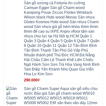
Mỗ
từ
Đại
6mm
Gia
Sàn gỗ xương cá Fortune An cường
Đại
liêm
Xuyên
chống
Lâm
Mỗ
Camsan Egger Sàn gỗ Charm wood
Thanh
chịu
Thuận
Long
Oai
nước
An
Kampong Povar Ziccos Flortex Winblack
Biên
Bình
mối
Bát
Bồ
Hà
Wilson black Hobi wood Monas Sàn nhựa
mọt
Tràng
Đề
Tĩnh
đế
Phù
Glotex Kosmos Hobi wood Sàn nhựa Charm
Hưng
Minh
cao
Đổng
Yên
Tam
wood Sàn nhựa giả gỗ hèm khóa 4mm 6mm
su
Hải
Việt
Hưng
IXPE
Phòng
8mm đế cao su IXPE Anpro vfloor tấm sàn
Hưng
Dân
pvc
Thư
Phúc
Hòa
nhựa chịu lực tại Hà Nội tp.HCM Quận 1
spc
Lâm
Lợi
Vân
Bắc
Đông
Quận 3 Quận 4 Quận 5 Quận 6 Quận 7 Quận
Hà
Đình
Ninh
Anh
Đông
Nghệ
8 Quận 10 Quận 11 Quận 12 Tân Bình Bình
Phú
Phúc
Quảng
An
Xuyên
Thịnh
Ninh
Tân Bình Thạnh Tân Phú Gò Vấp Phú
Ứng
Phượng
Thiên
Dương
Thiên
Dực
Nhuận thành phố Thủ Đức HCM Đà Nẵng
Quảng
Nội
Hòa
Chuyên
Ninh
Yên
Hải Châu Cẩm Lệ Thanh Khê Liên Chiểu
Xá
Mỹ
Lộc
Nghĩa
Ứng
Đại
Vĩnh
Ngũ Hành Sơn Sơn Trà Hòa Vang Ninh Bình
Phú
Hòa
Xuyên
Thanh
Phú
Tam Điệp Yên Khánh Nho Quan Gia Viễn
Thanh
Đà
Mê
Thọ
Hóa
Nẵng
Linh
Hoa Lư Kim Sơn
Lương
Mỹ
Thanh
Hưng
Kiến
Đức
Oai
Yên
290.000
₫
Hưng
Hồng
Bình
Yên
Sơn
Minh
Lãng
Phúc
Sàn gỗ Charm Super Aqua sàn gỗ siêu chịu
Tam
Tiến
Sơn
Hưng
Thắng
nước Báo giá Sàn gỗ charm wood W5010
Ninh
Dân
Quang
Bình
Hòa
W5005 W5012 W5015 W5019 W5011
Minh
Hương
Vân
Sóc
W5008 W5002 EIR sần theo vân dày 12mm
Sơn
Đình
Sơn
Chương