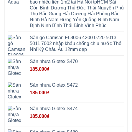
Hà
Hà
bao nhiêu tiền 1m2 tại Hà Nội tpHCM Sài
Mỹ
Nội
Nam
Gòn Bình Dương Thủ Đức Thái Nguyên Phú
Nam
Ứng
Đa
Định
Thiên
Phúc
Thọ Bắc Giang Hải Dương Hải Phòng Bắc
Phú
Hòa
Nội
Nghĩa
Ninh Hà Nam Hưng Yên Quảng Ninh Nam
Xá
Bài
Xuân
Ứng
Bắc
Định Ninh Bình Thái Bình Vĩnh Phúc
Mai
Hòa
Ninh
Mỹ
Trung
Đức
Giã
Sàn gỗ Camsan FL8006 4200 0720 5013
Phú
Kim
5011 7002 nhập khẩu chống chịu nước Thổ
Thọ
Anh
Hồng
Nhĩ Kỳ Châu Âu 12mm đẹp
Sơn
Phúc
Sơn
Sàn nhựa Glotex S470
Hương
Sơn
185.000
₫
tphcm
Chương
Mỹ
Phú
Sàn nhựa Glotex S472
Nghĩa
Xuân
185.000
₫
Mai
Phú
Thọ
Trần
Sàn nhựa Glotex S474
Phú
Hòa
185.000
₫
Phú
Quảng
Bị
Minh
Châu