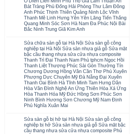
Ô Diên Liên Minh Phú Thọ Gia Lâm Thuận An
cầu
Sửa
wood
Mỹ
thang
sàn
Bát Tràng Phù Đổng Hải Phòng Thư Lâm Đông
Charm
Hào
nhựa
gỗ
wood
Tiên
Anh Phúc Thịnh Thiên Quảng Ninh Lộc Vĩnh
sửa
công
đế
Lữ
cửa
Thanh Mê Linh Hưng Yên Yên Lãng Tiến Thắng
nghiệp
cao
Từ
nhựa
tại
su
Quang Minh Sóc Sơn Hà Nam Đa Phúc Nội Bài
Liêm
composite
Hà
IXPE
Phù
tpHCM
Bắc Ninh Trung Giã Kim Anh
Nội
Phú
Cừ
Sài
Sửa
Thọ
Yên
Không
Gòn
sàn
Việt
Mỹ
có
Hoài
nhựa
Trì
Sửa chữa sàn gỗ tại Hà Nội Sửa sàn gỗ công
Thanh
bình
Đức
giả
Thanh
Xuân
luận
Bình
nghiệp tại Hà Nội Sửa sàn nhựa giả gỗ Sửa mặt
gỗ
Xuân
Kim
ở
Dương
cong
Đoan
bậc cầu thang nhựa sửa cửa nhựa composite
Động
Sửa
Thủ
vênh
Hùng
Văn
chữa
Thanh Trì Đại Thanh Nam Phù tphcm Ngọc Hồi
Đức
Sửa
Thanh
Giang
sàn
Thanh
mặt
Ba
Thanh Liệt Thượng Phúc Sài Gòn Thường Tín
Cầu
gỗ
Xuân
bậc
Cầu
Giấy
bị
Chương Dương Hồng Vân Cần Thơ Phú Xuyên
Thái
cầu
Giấy
Văn
phồng
Nguyên
thang
Hạ
Phượng Dực Chuyên Mỹ Đà Nẵng Đại Xuyên
Lâm
tại
Phú
nhựa
Hòa
tphcm
Hà
Thanh Oai Bình Hà Tĩnh Minh Tam Hưng Dân
Thọ
sửa
Cẩm
Khoái
Nội
Bắc
cửa
Hòa Vân Đình Nghệ An Ứng Thiên Hòa Xá Ứng
Khê
Châu
Sửa
Giang
nhựa
Tây
sàn
Hòa Thanh Hóa Mỹ Đức Hồng Sơn Phúc Sơn
Long
composite
Hồ
gỗ
Biên
hoài
Ninh Bình Hương Sơn Chương Mỹ Nam Định
Yên
công
Hải
đức
Lập
Phú Nghĩa Xuân Mai
nghiệp
Dương
đan
Thanh
tại
Hải
phượng
Sơn
Không
Hà
Phòng
tphcm
Phù
có
Nội
Bắc
thanh
Sửa sàn gỗ bị hở tại Hà Nội Sửa sàn gỗ công
Ninh
bình
Sửa
Ninh
oai
hưng
luận
nghiệp bị hở Sửa sàn nhựa giả gỗ Sửa mặt bậc
sàn
Gia
ứng
yên
ở
nhựa
Lâm
cầu thang nhựa sửa cửa nhựa composite Phú
hòa
Lâm
Sửa
giả
Hà