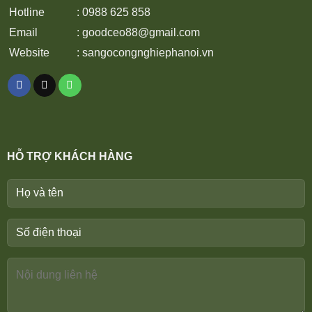
Hotline
: 0988 625 858
Email
:
goodceo88@gmail.com
Website
:
sangocongnghiephanoi.vn
HỖ TRỢ KHÁCH HÀNG