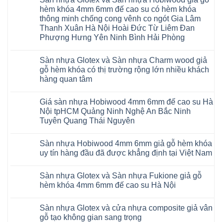
bình
nhập
luận
hèm khóa 4mm 6mm đế cao su có hèm khóa
khẩu
ở
Malaysia
thông minh chống cong vênh co ngót Gia Lâm
Sửa
RUM
sàn
Thanh Xuân Hà Nội Hoài Đức Từ Liêm Đan
14
nhựa
AI
Phượng Hưng Yên Ninh Bình Hải Phòng
giả
15
gỗ
Không
AI
hèm
có
13
khóa
Sàn nhựa Glotex và Sàn nhựa Charm wood giả
bình
RUM
4mm
luận
AI
gỗ hèm khóa có thị trường rộng lớn nhiều khách
6mm
ở
35
đế
hàng quan tâm
Sàn
AI
cao
nhựa
36
Không
su
Glotex
RUM
có
glotex
và
AI
Giá sàn nhựa Hobiwood 4mm 6mm đế cao su Hà
bình
charm
Sàn
37
luận
wood
Nội tpHCM Quảng Ninh Nghệ An Bắc Ninh
nhựa
AI
ở
hobiwood
Hobiwood
Tuyên Quang Thái Nguyên
dày
Sàn
kosmos
giả
12mm
nhựa
fukione
gỗ
Không
bản
Glotex
wilson
hèm
có
to
và
mikado
Sàn nhựa Hobiwood 4mm 6mm giả gỗ hèm khóa
khóa
bình
tại
Sàn
4mm
4mm
luận
uy tín hàng đầu đã được khẳng định tại Việt Nam
Hà
nhựa
6mm
ở
6mm
Nội
Charm
báo
Giá
đế
Không
Thanh
wood
giá
sàn
cao
có
Xuân
giả
thợ
Sàn nhựa Glotex và Sàn nhựa Fukione giả gỗ
nhựa
su
bình
Thanh
gỗ
Sửa
Hobiwood
có
luận
hèm khóa 4mm 6mm đế cao su Hà Nội
Trì
hèm
sàn
4mm
ở
hèm
Bắc
khóa
nhựa
6mm
Sàn
khóa
Không
Ninh
có
bao
đế
nhựa
thông
có
Cầu
thị
nhiêu
Sàn nhựa Glotex và cửa nhựa composite giả vân
cao
Hobiwood
minh
bình
Giấy
trường
1m2
su
4mm
chống
luận
gỗ tạo không gian sang trọng
Tây
rộng
tại
Hà
6mm
ở
cong