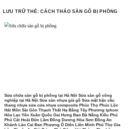
Bỏ
qua
LƯU TRỮ THẺ:
CÁCH THÁO SÀN GỖ BỊ PHỒNG
nội
dung
Sửa chữa sàn gỗ bị phồng tại Hà Nội Sửa sàn gỗ công
nghiệp tại Hà Nội Sửa sàn nhựa giả gỗ Sửa mặt bậc cầu
thang nhựa sửa cửa nhựa composite Phúc Thọ Phúc Lộc
Hát Môn Sài Gòn Thạch Thất Hạ Bằng Tây Phương tphcm
Hòa Lạc Yên Xuân Quốc Oai Hưng Đạo Đà Nẵng Kiều Phú
Phú Cát Hoài Đức Lâm Đồng Dương Hòa Sơn Đồng An
Khánh Lào Cai Đan Phượng Ô Diên Liên Minh Phú Thọ Gia