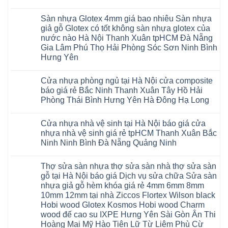
Hồ
lớn
tphcm
Nội
giả
Sàn
vênh
Không
Hưng
nhiều
Bình
tpHCM
gỗ
nhựa
co
có
Yên
khách
Dương
Sàn nhựa Glotex 4mm giá bao nhiêu Sàn nhựa
Quảng
hèm
Glotex
ngót
bình
TpHCM
hàng
Đà
Ninh
khóa
và
Gia
luận
giả gỗ Glotex có tốt không sàn nhựa glotex của
Bình
quan
Nẵng
Nghệ
uy
Sàn
ở
Lâm
Dương
tâm
Khánh
nước nào Hà Nội Thanh Xuân tpHCM Đà Nẵng
An
tín
nhựa
Sàn
Thanh
Huế
Hòa
Bắc
hàng
Fukione
nhựa
Xuân
Gia Lâm Phú Thọ Hải Phòng Sóc Sơn Ninh Bình
Cần
Hải
Ninh
đầu
giả
Glotex
Hà
Thơ
Phòng
Hưng Yên
Tuyên
đã
gỗ
và
Nội
Đà
Lâm
Quang
được
hèm
cửa
Hoài
Nẵng
Không
Đồng
Thái
khẳng
khóa
nhựa
Đức
Mỹ
có
Hưng
Nguyên
định
4mm
composite
Từ
Cửa nhựa phòng ngủ tại Hà Nội cửa composite
Đức
bình
Yên
tại
6mm
giả
Liêm
Hoài
luận
Nghệ
báo giá rẻ Bắc Ninh Thanh Xuân Tây Hồ Hải
Việt
đế
vân
Đan
Đức
ở
An
Nam
cao
gỗ
Phượng
Phòng Thái Bình Hưng Yên Hà Đông Hạ Long
Ninh
Sàn
Quảng
su
tạo
Hưng
Giang
nhựa
Ninh
Không
Hà
không
Yên
Hải
Glotex
Phú
có
Nội
gian
Ninh
Phòng
4mm
Thọ
Cửa nhựa nhà vệ sinh tại Hà Nội báo giá cửa
bình
sang
Bình
Tứ
giá
Bắc
luận
trọng
Hải
nhựa nhà vệ sinh giá rẻ tpHCM Thanh Xuân Bắc
Kỳ
bao
Ninh
ở
Phòng
Đan
nhiêu
Ninh Ninh Bình Đà Nẵng Quảng Ninh
Tuyên
Cửa
Phượng
Sàn
Quang
nhựa
Gia
nhựa
Không
phòng
Lộc
giả
có
ngủ
Thợ sửa sàn nhựa thợ sửa sàn nhà thợ sửa sàn
Quảng
gỗ
bình
tại
Ninh
Glotex
luận
gỗ tại Hà Nội báo giá Dịch vụ sửa chữa Sửa sàn
Hà
ở
Thanh
có
Nội
nhựa giả gỗ hèm khóa giá rẻ 4mm 6mm 8mm
Cửa
Miện
tốt
cửa
nhựa
Nghệ
không
10mm 12mm tại nhà Ziccos Flortex Wilson black
composite
nhà
An
sàn
báo
Hobi wood Glotex Kosmos Hobi wood Charm
vệ
Thanh
nhựa
giá
sinh
Hà
glotex
wood đế cao su IXPE Hưng Yên Sài Gòn Ân Thi
rẻ
tại
Ninh
của
Bắc
Hoàng Mai Mỹ Hào Tiên Lữ Từ Liêm Phù Cừ
Hà
Bình
nước