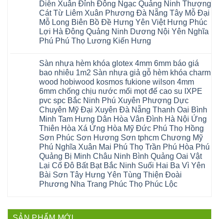
long
Thao
chữa
Diễn Xuân Đỉnh Đông Ngạc Quảng Ninh Thượng
gỗ
Nam
biên
Tam
sàn
Sửa
Hà
Cát Từ Liêm Xuân Phương Đà Nẵng Tây Mỗ Đại
sài
Nông
gỗ
mặt
Nội
gòn
hải
tại
Mỗ Long Biên Bồ Đề Hưng Yên Việt Hưng Phúc
bậc
Hưng
đông
phòng
Hà
cầu
Lợi Hà Đông Quảng Ninh Dương Nội Yên Nghĩa
Yên
anh
Thanh
Nội
thang
Đông
sóc
Thủy
Sửa
Phú Phú Thọ Lương Kiến Hưng
nhựa
Anh
sơn
Tân
sàn
sửa
Quảng
gia
Không
Sơn
gỗ
cửa
Ninh
lâm
có
công
nhựa
Sàn nhựa hèm khóa glotex 4mm 6mm báo giá
Nam
đà
bình
nghiệp
composite
Định
nẵng
luận
tại
bao nhiêu 1m2 Sàn nhựa giả gỗ hèm khóa charm
Phúc
Sóc
ở
thanh
Hà
Thọ
wood hobiwood kosmos fukione wilson 4mm
Sơn
Sửa
xuân
Nội
Phúc
Ninh
sàn
cầu
Sửa
6mm chống chịu nước mối mọt đế cao su IXPE
Lộc
Bình
gỗ
giấy
sàn
Hát
pvc spc Bắc Ninh Phú Xuyên Phượng Dực
Thái
bị
hoành
nhựa
Môn
Bình
hở
bồ
Chuyên Mỹ Đại Xuyên Đà Nẵng Thanh Oai Bình
giả
Sài
Vĩnh
tại
hạ
gỗ
Gòn
Minh Tam Hưng Dân Hòa Vân Đình Hà Nội Ứng
Phúc
Hà
long
Sửa
Thạch
Tây
Nội
ninh
Thiên Hòa Xá Ứng Hòa Mỹ Đức Phú Thọ Hồng
mặt
Thất
Hồ
Sửa
giang
bậc
Sơn Phúc Sơn Hương Sơn tphcm Chương Mỹ
Hạ
Thanh
sàn
hoàng
cầu
Bằng
Hóa
gỗ
Phú Nghĩa Xuân Mai Phú Thọ Trần Phú Hòa Phú
mai
thang
Tây
Đống
công
quảng
nhựa
Quảng Bị Minh Châu Ninh Bình Quảng Oai Vật
Phương
Đa
nghiệp
ninh
sửa
tphcm
Nghệ
Lại Cổ Đô Bất Bạt Bắc Ninh Suối Hai Ba Vì Yên
bị
tây
cửa
Hòa
An
hở
hồ
nhựa
Bài Sơn Tây Hưng Yên Tùng Thiện Đoài
Lạc
Sửa
sơn
composite
Yên
Phương Nha Trang Phúc Thọ Phúc Lộc
sàn
tây
Thanh
Xuân
nhựa
hưng
Trì
Quốc
Không
giả
yên
Đại
Oai
có
gỗ
thạch
Thanh
Hưng
bình
Sửa
thất
Nam
Đạo
luận
mặt
mê
SẢN PHẨM MỚI
Phù