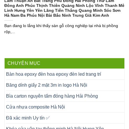
Lâm Thuận An Bát Tràng Phù Đổng Hải Phòng Thư Lâm
Đông Anh Phúc Thịnh Thiên Quảng Ninh Lộc Vĩnh Thanh Mê
Linh Hưng Yên Yên Lãng Tiến Thắng Quang Minh Sóc Sơn
Hà Nam Đa Phúc Nội Bài Bắc Ninh Trung Giã Kim Anh
Bạn đang lo lắng khi thấy sàn gỗ công nghiệp tại nhà bị phồng
rộp,...
CHUYÊN MỤC
Bàn hoa epoxy đèn hoa epoxy đèn led trang trí
Băng dính giấy 2 mặt 3m in logo Hà Nội
Bìa carton nguyên tấm đóng hàng Hải Phòng
Cửa nhựa composite Hà Nội
Đã xác minh Uy tín ✅
Khóa cửa vân tay thông minh Hà Nội Hưng Yên