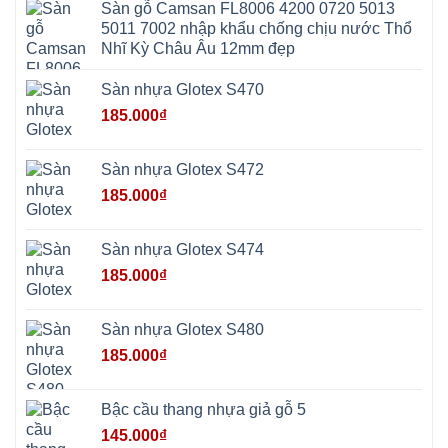
Đức
Giã
Sàn gỗ Camsan FL8006 4200 0720 5013
Phú
Kim
5011 7002 nhập khẩu chống chịu nước Thổ
Thọ
Anh
Hồng
Nhĩ Kỳ Châu Âu 12mm đẹp
Sơn
Phúc
Sơn
Sàn nhựa Glotex S470
Hương
Sơn
185.000
₫
tphcm
Chương
Mỹ
Phú
Sàn nhựa Glotex S472
Nghĩa
Xuân
185.000
₫
Mai
Phú
Thọ
Trần
Sàn nhựa Glotex S474
Phú
Hòa
185.000
₫
Phú
Quảng
Bị
Minh
Châu
Sàn nhựa Glotex S480
Ninh
Bình
185.000
₫
Quảng
Oai
Vật
Lại
Bậc cầu thang nhựa giả gỗ 5
Cổ
Đô
145.000
₫
Bất