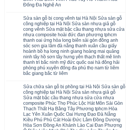
báo
hèm
giá
Đống Đa Nghệ An
khóa
Dịch
giá
Không
vụ
rẻ
có
sửa
4mm
Sửa sàn gỗ bị cong vênh tại Hà Nội Sửa sàn gỗ
bình
chữa
6mm
luận
Sửa
công nghiệp tại Hà Nội Sửa sàn nhựa giả gỗ
8mm
ở
sàn
10mm
cong vênh Sửa mặt bậc cầu thang nhựa sửa cửa
Sửa
nhựa
12mm
sàn
nhựa composite hoài đức đan phượng tphcm
giả
tại
gỗ
gỗ
nhà
thanh oai ứng hòa long biên sài gòn đông anh
bị
hèm
Ziccos
ngấm
sóc sơn gia lâm đà nẵng thanh xuân cầu giấy
khóa
Flortex
nước
giá
Wilson
hoành bồ hạ long ninh giang hoàng mai quảng
tại
rẻ
black
Hà
ninh tây hồ sơn tây hưng yên thạch thất mê linh
4mm
Hobi
Nội
6mm
thanh trì bắc ninh mỹ đức quốc oai hà đông hải
wood
Sửa
8mm
Glotex
sàn
phòng phú xuyên đống đa phú thọ nam từ liêm
10mm
Kosmos
gỗ
12mm
bắc giang bắc từ liêm
Hobi
công
chịu
wood
nghiệp
Không
nước
Charm
tại
có
tại
wood
Hà
Sửa chữa sàn gỗ bị phồng tại Hà Nội Sửa sàn gỗ
bình
nhà
đế
Nội
luận
hà
công nghiệp tại Hà Nội Sửa sàn nhựa giả gỗ
cao
Sửa
ở
nội
su
Sửa mặt bậc cầu thang nhựa sửa cửa nhựa
sàn
Sửa
Ziccos
IXPE
nhựa
sàn
Flortex
composite Phúc Thọ Phúc Lộc Hát Môn Sài Gòn
Hưng
giả
gỗ
Wilson
Yên
Thạch Thất Hạ Bằng Tây Phương tphcm Hòa
gỗ
bị
black
Sài
cong
cong
Hobi
Lạc Yên Xuân Quốc Oai Hưng Đạo Đà Nẵng
Gòn
vênh
vênh
wood
Ân
Kiều Phú Phú Cát Hoài Đức Lâm Đồng Dương
Sửa
tại
Glotex
Thi
mặt
Hà
Hòa Sơn Đồng An Khánh Lào Cai Đan Phượng
Kosmos
Hoàng
bậc
Nội
Hobi
Mai