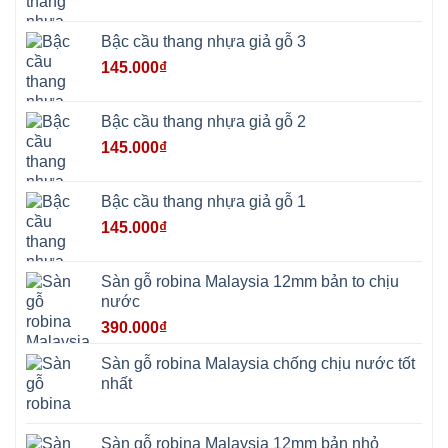
Bạt
Bắc
Ninh
Bậc cầu thang nhựa giả gỗ 3
Suối
Hai
145.000
₫
Ba
Vì
Yên
Bài
Bậc cầu thang nhựa giả gỗ 2
Sơn
Tây
145.000
₫
Hưng
Yên
Tùng
Thiện
Bậc cầu thang nhựa giả gỗ 1
Đoài
Phương
145.000
₫
Nha
Trang
Phúc
Thọ
Sàn gỗ robina Malaysia 12mm bản to chịu
Phúc
Lộc
nước
390.000
₫
Sàn gỗ robina Malaysia chống chịu nước tốt
nhất
Sàn gỗ robina Malaysia 12mm bản nhỏ