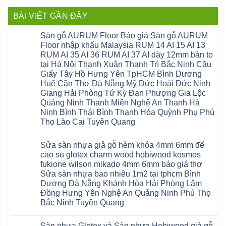
BÀI VIẾT GẦN ĐÂY
Sàn gỗ AURUM Floor Báo giá Sàn gỗ AURUM
Floor nhập khẩu Malaysia RUM 14 AI 15 AI 13
RUM AI 35 AI 36 RUM AI 37 AI dày 12mm bản to
tại Hà Nội Thanh Xuân Thanh Trì Bắc Ninh Cầu
Giấy Tây Hồ Hưng Yên TpHCM Bình Dương
Huế Cần Thơ Đà Nẵng Mỹ Đức Hoài Đức Ninh
Giang Hải Phòng Tứ Kỳ Đan Phượng Gia Lộc
Quảng Ninh Thanh Miện Nghệ An Thanh Hà
Ninh Bình Thái Bình Thanh Hóa Quỳnh Phụ Phú
Thọ Lào Cai Tuyên Quang
Không
có
Sửa sàn nhựa giả gỗ hèm khóa 4mm 6mm đế
bình
luận
cao su glotex charm wood hobiwood kosmos
ở
fukione wilson mikado 4mm 6mm báo giá thợ
Sàn
gỗ
Sửa sàn nhựa bao nhiêu 1m2 tại tphcm Bình
AURUM
Dương Đà Nẵng Khánh Hòa Hải Phòng Lâm
Floor
Báo
Đồng Hưng Yên Nghệ An Quảng Ninh Phú Thọ
giá
Bắc Ninh Tuyên Quang
Sàn
gỗ
Không
AURUM
có
Floor
Sàn nhựa Glotex và Sàn nhựa Hobiwood giả gỗ