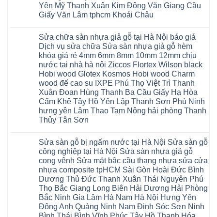
Ninh
Nội
Thái
nào
Yên Mỹ Thanh Xuân Kim Động Văn Giang Cầu
Thanh
báo
Bình
Hà
Xuân
Giấy Văn Lâm tphcm Khoái Châu
giá
Thanh
Nội
Tây
cửa
Hóa
Thanh
Không
Hồ
nhựa
Quỳnh
Xuân
có
Hải
nhà
Phụ
tpHCM
Sửa chữa sàn nhựa giả gỗ tại Hà Nội báo giá
bình
Phòng
vệ
Phú
Đà
luận
Thái
Dịch vụ sửa chữa Sửa sàn nhựa giả gỗ hèm
sinh
Thọ
Nẵng
ở
Bình
giá
khóa giá rẻ 4mm 6mm 8mm 10mm 12mm chịu
Lào
Gia
Thợ
Hưng
rẻ
Cai
Lâm
sửa
nước tại nhà hà nội Ziccos Flortex Wilson black
Yên
tpHCM
Tuyên
Phú
sàn
Hà
Hobi wood Glotex Kosmos Hobi wood Charm
Thanh
Quang
Thọ
nhựa
Đông
Xuân
Hải
thợ
wood đế cao su IXPE Phú Thọ Việt Trì Thanh
Hạ
Bắc
Phòng
sửa
Long
Xuân Đoan Hùng Thanh Ba Cầu Giấy Hạ Hòa
Ninh
Sóc
sàn
Ninh
Sơn
nhà
Cẩm Khê Tây Hồ Yên Lập Thanh Sơn Phù Ninh
Bình
Ninh
thợ
hưng yên Lâm Thao Tam Nông hải phòng Thanh
Đà
Bình
sửa
Nẵng
Hưng
sàn
Thủy Tân Sơn
Quảng
Yên
gỗ
Ninh
Không
tại
có
Hà
Sửa sàn gỗ bị ngấm nước tại Hà Nội Sửa sàn gỗ
bình
Nội
luận
báo
công nghiệp tại Hà Nội Sửa sàn nhựa giả gỗ
ở
giá
cong vênh Sửa mặt bậc cầu thang nhựa sửa cửa
Sửa
Dịch
chữa
nhựa composite tpHCM Sài Gòn Hoài Đức Bình
vụ
sàn
sửa
Dương Thủ Đức Thanh Xuân Thái Nguyên Phú
nhựa
chữa
giả
Thọ Bắc Giang Long Biên Hải Dương Hải Phòng
Sửa
gỗ
sàn
Bắc Ninh Gia Lâm Hà Nam Hà Nội Hưng Yên
tại
nhựa
Hà
Đông Anh Quảng Ninh Nam Định Sóc Sơn Ninh
giả
Nội
gỗ
Bình Thái Bình Vĩnh Phúc Tây Hồ Thanh Hóa