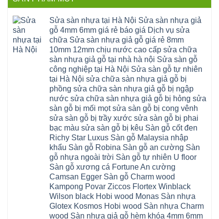
ở
Đà
bậc
linh
tphcm
Sàn
Nẵng
cầu
thanh
Ngọc
nhựa
Kiều
thang
trì
Hồi
hèm
Sửa sàn nhựa tại Hà Nội Sửa sàn nhựa giả
Phú
nhựa
bắc
Thanh
khóa
Phú
sửa
ninh
gỗ 4mm 6mm giá rẻ báo giá Dịch vụ sửa
Liệt
glotex
Cát
cửa
mỹ
Thượng
4mm
Hoài
chữa Sửa sàn nhựa giả gỗ giá rẻ 8mm
nhựa
đức
Phúc
6mm
Đức
composite
quốc
10mm 12mm chịu nước cao cấp sửa chữa
Sài
báo
Lâm
Phú
oai
Gòn
giá
Đồng
sàn nhựa giả gỗ tại nhà hà nội Sửa sàn gỗ
Diễn
hà
Thường
bao
Dương
Xuân
đông
Tín
công nghiệp tại Hà Nội Sửa sàn gỗ tự nhiên
nhiêu
Hòa
Đỉnh
hải
Chương
1m2
Sơn
tại Hà Nội sửa chữa sàn nhựa giả gỗ bị
Đông
phòng
Dương
Sàn
Đồng
Ngạc
phú
Hồng
phồng sửa chữa sàn nhựa giả gỗ bị ngập
nhựa
An
Quảng
xuyên
Vân
giả
Khánh
nước sửa chữa sàn nhựa giả gỗ bị hỏng sửa
Ninh
đống
Cần
gỗ
Lào
Thượng
đa
Thơ
sàn gỗ bị mối mọt sửa sàn gỗ bị cong vênh
hèm
Cai
Cát
phú
Phú
khóa
Đan
sửa sàn gỗ bị trầy xước sửa sàn gỗ bị phai
Từ
thọ
Xuyên
charm
Phượng
Liêm
nam
Phượng
bạc màu sửa sàn gỗ bị kêu Sàn gỗ cốt đen
wood
Ô
Xuân
từ
Dực
hobiwood
Diên
Phương
Richy Star Luxus Sàn gỗ Malaysia nhập
liêm
Chuyên
kosmos
Liên
Đà
bắc
Mỹ
fukione
khẩu Sàn gỗ Robina Sàn gỗ an cường Sàn
Minh
Nẵng
giang
Đà
wilson
Phú
Tây
bắc
gỗ nhựa ngoài trời Sàn gỗ tự nhiên U floor
Nẵng
4mm
Thọ
Mỗ
từ
Đại
6mm
Gia
Sàn gỗ xương cá Fortune An cường
Đại
liêm
Xuyên
chống
Lâm
Mỗ
Camsan Egger Sàn gỗ Charm wood
Thanh
chịu
Thuận
Long
Oai
nước
An
Kampong Povar Ziccos Flortex Winblack
Biên
Bình
mối
Bát
Bồ
Hà
Wilson black Hobi wood Monas Sàn nhựa
mọt
Tràng
Đề
Tĩnh
đế
Phù
Glotex Kosmos Hobi wood Sàn nhựa Charm
Hưng
Minh
cao
Đổng
Yên
Tam
wood Sàn nhựa giả gỗ hèm khóa 4mm 6mm
su
Hải