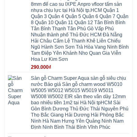
Việt
Hưng
IXPE
Phòng
8mm đế cao su IXPE Anpro vfloor tấm sàn
Hưng
Dân
pvc
Thư
Phúc
Hòa
nhựa chịu lực tại Hà Nội tp.HCM Quận 1
spc
Lâm
Lợi
Vân
Bắc
Đông
Quận 3 Quận 4 Quận 5 Quận 6 Quận 7 Quận
Hà
Đình
Ninh
Anh
Đông
Nghệ
8 Quận 10 Quận 11 Quận 12 Tân Bình Bình
Phú
Phúc
Quảng
An
Xuyên
Thịnh
Ninh
Tân Bình Thạnh Tân Phú Gò Vấp Phú
Ứng
Phượng
Thiên
Dương
Thiên
Dực
Nhuận thành phố Thủ Đức HCM Đà Nẵng
Quảng
Nội
Hòa
Chuyên
Ninh
Yên
Hải Châu Cẩm Lệ Thanh Khê Liên Chiểu
Xá
Mỹ
Lộc
Nghĩa
Ứng
Đại
Vĩnh
Ngũ Hành Sơn Sơn Trà Hòa Vang Ninh Bình
Phú
Hòa
Xuyên
Thanh
Phú
Tam Điệp Yên Khánh Nho Quan Gia Viễn
Thanh
Đà
Mê
Thọ
Hóa
Nẵng
Linh
Hoa Lư Kim Sơn
Lương
Mỹ
Thanh
Hưng
Kiến
Đức
Oai
Yên
290.000
₫
Hưng
Hồng
Bình
Yên
Sơn
Minh
Lãng
Phúc
Sàn gỗ Charm Super Aqua sàn gỗ siêu chịu
Tam
Tiến
Sơn
Hưng
Thắng
nước Báo giá Sàn gỗ charm wood W5010
Ninh
Dân
Quang
Bình
Hòa
W5005 W5012 W5015 W5019 W5011
Minh
Hương
Vân
Sóc
W5008 W5002 EIR sần theo vân dày 12mm
Sơn
Đình
Sơn
Chương
Hà
Hà
bao nhiêu tiền 1m2 tại Hà Nội tpHCM Sài
Mỹ
Nội
Nam
Gòn Bình Dương Thủ Đức Thái Nguyên Phú
Nam
Ứng
Đa
Định
Thiên
Phúc
Thọ Bắc Giang Hải Dương Hải Phòng Bắc
Phú
Hòa
Nội
Nghĩa
Ninh Hà Nam Hưng Yên Quảng Ninh Nam
Xá
Bài
Xuân
Ứng
Bắc
Định Ninh Bình Thái Bình Vĩnh Phúc
Mai
Hòa
Ninh
Mỹ
Trung