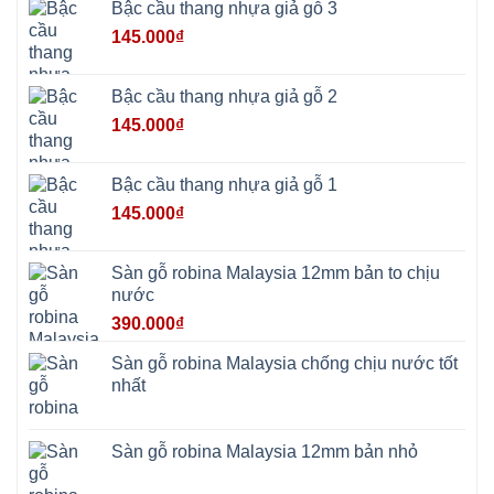
Ninh
Bậc cầu thang nhựa giả gỗ 3
Suối
Hai
145.000
₫
Ba
Vì
Yên
Bài
Bậc cầu thang nhựa giả gỗ 2
Sơn
Tây
145.000
₫
Hưng
Yên
Tùng
Thiện
Bậc cầu thang nhựa giả gỗ 1
Đoài
Phương
145.000
₫
Nha
Trang
Phúc
Thọ
Sàn gỗ robina Malaysia 12mm bản to chịu
Phúc
Lộc
nước
390.000
₫
Sàn gỗ robina Malaysia chống chịu nước tốt
nhất
Sàn gỗ robina Malaysia 12mm bản nhỏ