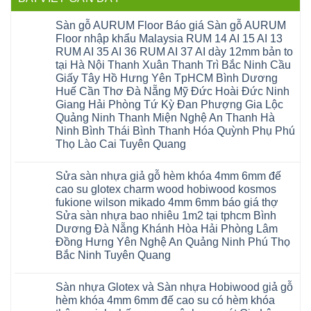
Sàn gỗ AURUM Floor Báo giá Sàn gỗ AURUM
Floor nhập khẩu Malaysia RUM 14 AI 15 AI 13
RUM AI 35 AI 36 RUM AI 37 AI dày 12mm bản to
tại Hà Nội Thanh Xuân Thanh Trì Bắc Ninh Cầu
Giấy Tây Hồ Hưng Yên TpHCM Bình Dương
Huế Cần Thơ Đà Nẵng Mỹ Đức Hoài Đức Ninh
Giang Hải Phòng Tứ Kỳ Đan Phượng Gia Lộc
Quảng Ninh Thanh Miện Nghệ An Thanh Hà
Ninh Bình Thái Bình Thanh Hóa Quỳnh Phụ Phú
Thọ Lào Cai Tuyên Quang
Không
có
Sửa sàn nhựa giả gỗ hèm khóa 4mm 6mm đế
bình
luận
cao su glotex charm wood hobiwood kosmos
ở
fukione wilson mikado 4mm 6mm báo giá thợ
Sàn
gỗ
Sửa sàn nhựa bao nhiêu 1m2 tại tphcm Bình
AURUM
Dương Đà Nẵng Khánh Hòa Hải Phòng Lâm
Floor
Báo
Đồng Hưng Yên Nghệ An Quảng Ninh Phú Thọ
giá
Bắc Ninh Tuyên Quang
Sàn
gỗ
Không
AURUM
có
Floor
Sàn nhựa Glotex và Sàn nhựa Hobiwood giả gỗ
bình
nhập
luận
hèm khóa 4mm 6mm đế cao su có hèm khóa
khẩu
ở