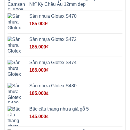
Hồng
Nhĩ Kỳ Châu Âu 12mm đẹp
Sơn
Phúc
Sơn
Sàn nhựa Glotex S470
Hương
Sơn
185.000
₫
tphcm
Chương
Mỹ
Phú
Sàn nhựa Glotex S472
Nghĩa
Xuân
185.000
₫
Mai
Phú
Thọ
Trần
Sàn nhựa Glotex S474
Phú
Hòa
185.000
₫
Phú
Quảng
Bị
Minh
Châu
Sàn nhựa Glotex S480
Ninh
Bình
185.000
₫
Quảng
Oai
Vật
Lại
Bậc cầu thang nhựa giả gỗ 5
Cổ
Đô
145.000
₫
Bất
Bạt
Bắc