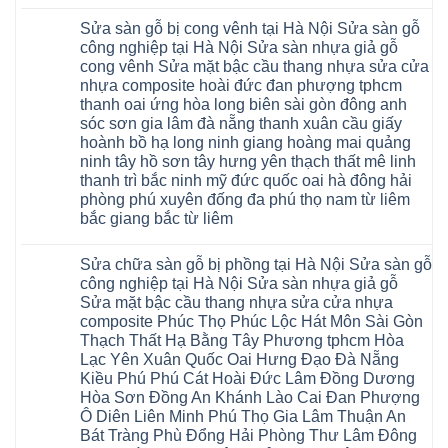
Không
vụ
rẻ
có
sửa
4mm
Sửa sàn gỗ bị cong vênh tại Hà Nội Sửa sàn gỗ
bình
chữa
6mm
luận
Sửa
công nghiệp tại Hà Nội Sửa sàn nhựa giả gỗ
8mm
ở
sàn
10mm
cong vênh Sửa mặt bậc cầu thang nhựa sửa cửa
Sửa
nhựa
12mm
sàn
nhựa composite hoài đức đan phượng tphcm
giả
tại
gỗ
gỗ
nhà
thanh oai ứng hòa long biên sài gòn đông anh
bị
hèm
Ziccos
ngấm
sóc sơn gia lâm đà nẵng thanh xuân cầu giấy
khóa
Flortex
nước
giá
Wilson
hoành bồ hạ long ninh giang hoàng mai quảng
tại
rẻ
black
Hà
ninh tây hồ sơn tây hưng yên thạch thất mê linh
4mm
Hobi
Nội
6mm
thanh trì bắc ninh mỹ đức quốc oai hà đông hải
wood
Sửa
8mm
Glotex
sàn
phòng phú xuyên đống đa phú thọ nam từ liêm
10mm
Kosmos
gỗ
12mm
bắc giang bắc từ liêm
Hobi
công
chịu
wood
nghiệp
Không
nước
Charm
tại
có
tại
wood
Hà
Sửa chữa sàn gỗ bị phồng tại Hà Nội Sửa sàn gỗ
bình
nhà
đế
Nội
luận
hà
công nghiệp tại Hà Nội Sửa sàn nhựa giả gỗ
cao
Sửa
ở
nội
su
Sửa mặt bậc cầu thang nhựa sửa cửa nhựa
sàn
Sửa
Ziccos
IXPE
nhựa
sàn
Flortex
composite Phúc Thọ Phúc Lộc Hát Môn Sài Gòn
Hưng
giả
gỗ
Wilson
Yên
Thạch Thất Hạ Bằng Tây Phương tphcm Hòa
gỗ
bị
black
Sài
cong
cong
Hobi
Lạc Yên Xuân Quốc Oai Hưng Đạo Đà Nẵng
Gòn
vênh
vênh
wood
Ân
Kiều Phú Phú Cát Hoài Đức Lâm Đồng Dương
Sửa
tại
Glotex
Thi
mặt
Hà
Hòa Sơn Đồng An Khánh Lào Cai Đan Phượng
Kosmos
Hoàng
bậc
Nội
Hobi
Mai
Ô Diên Liên Minh Phú Thọ Gia Lâm Thuận An
cầu
Sửa
wood
Mỹ
thang
sàn
Bát Tràng Phù Đổng Hải Phòng Thư Lâm Đông
Charm
Hào
nhựa
gỗ