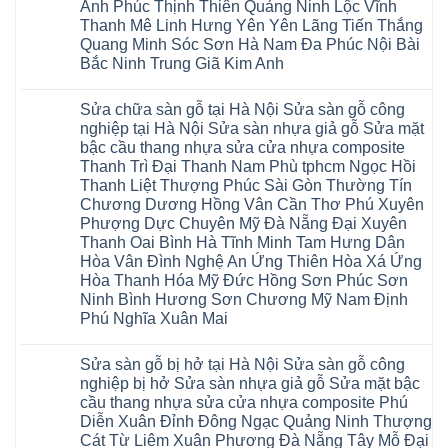
wood
Tiên
Anh Phúc Thịnh Thiên Quảng Ninh Lộc Vĩnh
sửa
công
đế
Lữ
cửa
Thanh Mê Linh Hưng Yên Yên Lãng Tiến Thắng
nghiệp
cao
Từ
nhựa
tại
su
Quang Minh Sóc Sơn Hà Nam Đa Phúc Nội Bài
Liêm
composite
Hà
IXPE
Phù
tpHCM
Bắc Ninh Trung Giã Kim Anh
Nội
Phú
Cừ
Sài
Sửa
Thọ
Yên
Không
Gòn
sàn
Việt
Mỹ
có
Hoài
nhựa
Trì
Sửa chữa sàn gỗ tại Hà Nội Sửa sàn gỗ công
Thanh
bình
Đức
giả
Thanh
Xuân
luận
Bình
nghiệp tại Hà Nội Sửa sàn nhựa giả gỗ Sửa mặt
gỗ
Xuân
Kim
ở
Dương
cong
Đoan
bậc cầu thang nhựa sửa cửa nhựa composite
Động
Sửa
Thủ
vênh
Hùng
Văn
chữa
Thanh Trì Đại Thanh Nam Phù tphcm Ngọc Hồi
Đức
Sửa
Thanh
Giang
sàn
Thanh
mặt
Ba
Thanh Liệt Thượng Phúc Sài Gòn Thường Tín
Cầu
gỗ
Xuân
bậc
Cầu
Giấy
bị
Chương Dương Hồng Vân Cần Thơ Phú Xuyên
Thái
cầu
Giấy
Văn
phồng
Nguyên
thang
Hạ
Phượng Dực Chuyên Mỹ Đà Nẵng Đại Xuyên
Lâm
tại
Phú
nhựa
Hòa
tphcm
Hà
Thanh Oai Bình Hà Tĩnh Minh Tam Hưng Dân
Thọ
sửa
Cẩm
Khoái
Nội
Bắc
cửa
Hòa Vân Đình Nghệ An Ứng Thiên Hòa Xá Ứng
Khê
Châu
Sửa
Giang
nhựa
Tây
sàn
Hòa Thanh Hóa Mỹ Đức Hồng Sơn Phúc Sơn
Long
composite
Hồ
gỗ
Biên
hoài
Ninh Bình Hương Sơn Chương Mỹ Nam Định
Yên
công
Hải
đức
Lập
Phú Nghĩa Xuân Mai
nghiệp
Dương
đan
Thanh
tại
Hải
phượng
Sơn
Không
Hà
Phòng
tphcm
Phù
có
Nội
Bắc
thanh
Sửa sàn gỗ bị hở tại Hà Nội Sửa sàn gỗ công
Ninh
bình
Sửa
Ninh
oai
hưng
luận
nghiệp bị hở Sửa sàn nhựa giả gỗ Sửa mặt bậc
sàn
Gia
ứng
yên
ở
nhựa
Lâm
cầu thang nhựa sửa cửa nhựa composite Phú
hòa
Lâm
Sửa
giả
Hà
long
Thao
chữa
Diễn Xuân Đỉnh Đông Ngạc Quảng Ninh Thượng
gỗ
Nam
biên
Tam
sàn
Sửa
Hà
Cát Từ Liêm Xuân Phương Đà Nẵng Tây Mỗ Đại
sài
Nông
gỗ
mặt