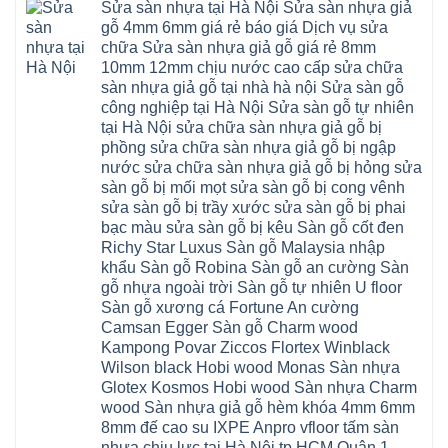
Hồi
hèm
Sửa sàn nhựa tại Hà Nội Sửa sàn nhựa giả
Phú
nhựa
bắc
Thanh
khóa
Phú
sửa
ninh
gỗ 4mm 6mm giá rẻ báo giá Dịch vụ sửa
Liệt
glotex
Cát
cửa
mỹ
Thượng
4mm
Hoài
chữa Sửa sàn nhựa giả gỗ giá rẻ 8mm
nhựa
đức
Phúc
6mm
Đức
composite
quốc
10mm 12mm chịu nước cao cấp sửa chữa
Sài
báo
Lâm
Phú
oai
Gòn
giá
Đồng
sàn nhựa giả gỗ tại nhà hà nội Sửa sàn gỗ
Diễn
hà
Thường
bao
Dương
Xuân
đông
Tín
công nghiệp tại Hà Nội Sửa sàn gỗ tự nhiên
nhiêu
Hòa
Đỉnh
hải
Chương
1m2
Sơn
tại Hà Nội sửa chữa sàn nhựa giả gỗ bị
Đông
phòng
Dương
Sàn
Đồng
Ngạc
phú
Hồng
phồng sửa chữa sàn nhựa giả gỗ bị ngập
nhựa
An
Quảng
xuyên
Vân
giả
Khánh
nước sửa chữa sàn nhựa giả gỗ bị hỏng sửa
Ninh
đống
Cần
gỗ
Lào
Thượng
đa
Thơ
sàn gỗ bị mối mọt sửa sàn gỗ bị cong vênh
hèm
Cai
Cát
phú
Phú
khóa
Đan
sửa sàn gỗ bị trầy xước sửa sàn gỗ bị phai
Từ
thọ
Xuyên
charm
Phượng
Liêm
nam
Phượng
bạc màu sửa sàn gỗ bị kêu Sàn gỗ cốt đen
wood
Ô
Xuân
từ
Dực
hobiwood
Diên
Phương
Richy Star Luxus Sàn gỗ Malaysia nhập
liêm
Chuyên
kosmos
Liên
Đà
bắc
Mỹ
fukione
khẩu Sàn gỗ Robina Sàn gỗ an cường Sàn
Minh
Nẵng
giang
Đà
wilson
Phú
Tây
bắc
gỗ nhựa ngoài trời Sàn gỗ tự nhiên U floor
Nẵng
4mm
Thọ
Mỗ
từ
Đại
6mm
Gia
Sàn gỗ xương cá Fortune An cường
Đại
liêm
Xuyên
chống
Lâm
Mỗ
Camsan Egger Sàn gỗ Charm wood
Thanh
chịu
Thuận
Long
Oai
nước
An
Kampong Povar Ziccos Flortex Winblack
Biên
Bình
mối
Bát
Bồ
Hà
Wilson black Hobi wood Monas Sàn nhựa
mọt
Tràng
Đề
Tĩnh
đế
Phù
Glotex Kosmos Hobi wood Sàn nhựa Charm
Hưng
Minh
cao
Đổng
Yên
Tam
wood Sàn nhựa giả gỗ hèm khóa 4mm 6mm
su
Hải
Việt
Hưng
IXPE
Phòng
8mm đế cao su IXPE Anpro vfloor tấm sàn
Hưng
Dân
pvc
Thư
Phúc
Hòa
nhựa chịu lực tại Hà Nội tp.HCM Quận 1
spc