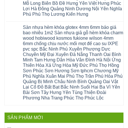
Nội
gòn
hải
tại
Mỗ Long Biên Bồ Đề Hưng Yên Việt Hưng Phúc
bậc
Hưng
đông
phòng
Hà
cầu
Lợi Hà Đông Quảng Ninh Dương Nội Yên Nghĩa
Yên
anh
Thanh
Nội
thang
Đông
sóc
Thủy
Sửa
Phú Phú Thọ Lương Kiến Hưng
nhựa
Anh
sơn
Tân
sàn
sửa
Quảng
gia
Không
Sơn
gỗ
cửa
Ninh
lâm
có
công
nhựa
Sàn nhựa hèm khóa glotex 4mm 6mm báo giá
Nam
đà
bình
nghiệp
composite
Định
nẵng
luận
tại
bao nhiêu 1m2 Sàn nhựa giả gỗ hèm khóa charm
Phúc
Sóc
ở
thanh
Hà
Thọ
wood hobiwood kosmos fukione wilson 4mm
Sơn
Sửa
xuân
Nội
Phúc
Ninh
sàn
cầu
Sửa
6mm chống chịu nước mối mọt đế cao su IXPE
Lộc
Bình
gỗ
giấy
sàn
Hát
pvc spc Bắc Ninh Phú Xuyên Phượng Dực
Thái
bị
hoành
nhựa
Môn
Bình
hở
bồ
Chuyên Mỹ Đại Xuyên Đà Nẵng Thanh Oai Bình
giả
Sài
Vĩnh
tại
hạ
gỗ
Gòn
Minh Tam Hưng Dân Hòa Vân Đình Hà Nội Ứng
Phúc
Hà
long
Sửa
Thạch
Tây
Nội
ninh
Thiên Hòa Xá Ứng Hòa Mỹ Đức Phú Thọ Hồng
mặt
Thất
Hồ
Sửa
giang
bậc
Sơn Phúc Sơn Hương Sơn tphcm Chương Mỹ
Hạ
Thanh
sàn
hoàng
cầu
Bằng
Hóa
gỗ
Phú Nghĩa Xuân Mai Phú Thọ Trần Phú Hòa Phú
mai
thang
Tây
Đống
công
quảng
nhựa
Quảng Bị Minh Châu Ninh Bình Quảng Oai Vật
Phương
Đa
nghiệp
ninh
sửa
tphcm
Nghệ
Lại Cổ Đô Bất Bạt Bắc Ninh Suối Hai Ba Vì Yên
bị
tây
cửa
Hòa
An
hở
hồ
nhựa
Bài Sơn Tây Hưng Yên Tùng Thiện Đoài
Lạc
Sửa
sơn
composite
Yên
Phương Nha Trang Phúc Thọ Phúc Lộc
sàn
tây
Thanh
Xuân
nhựa
hưng
Trì
Quốc
Không
giả
yên
Đại
Oai
có
gỗ
thạch
Thanh
Hưng
bình
Sửa
thất
Nam
Đạo
luận
mặt
mê
SẢN PHẨM MỚI
Phù
ở
Đà
bậc
linh
tphcm
Sàn
Nẵng
cầu
thanh
Ngọc
nhựa
Kiều
thang
trì