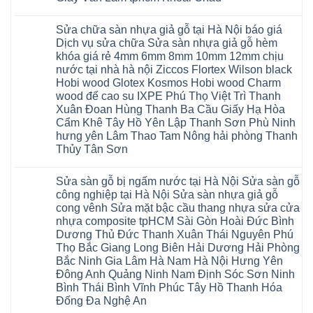
giá
Thanh
Nội
Tây
cửa
Hóa
Thanh
Không
Hồ
nhựa
Quỳnh
Xuân
có
Hải
nhà
Phụ
tpHCM
Sửa chữa sàn nhựa giả gỗ tại Hà Nội báo giá
bình
Phòng
vệ
Phú
Đà
luận
Thái
Dịch vụ sửa chữa Sửa sàn nhựa giả gỗ hèm
sinh
Thọ
Nẵng
ở
Bình
giá
khóa giá rẻ 4mm 6mm 8mm 10mm 12mm chịu
Lào
Gia
Thợ
Hưng
rẻ
Cai
Lâm
sửa
nước tại nhà hà nội Ziccos Flortex Wilson black
Yên
tpHCM
Tuyên
Phú
sàn
Hà
Hobi wood Glotex Kosmos Hobi wood Charm
Thanh
Quang
Thọ
nhựa
Đông
Xuân
Hải
thợ
wood đế cao su IXPE Phú Thọ Việt Trì Thanh
Hạ
Bắc
Phòng
sửa
Long
Xuân Đoan Hùng Thanh Ba Cầu Giấy Hạ Hòa
Ninh
Sóc
sàn
Ninh
Sơn
nhà
Cẩm Khê Tây Hồ Yên Lập Thanh Sơn Phù Ninh
Bình
Ninh
thợ
hưng yên Lâm Thao Tam Nông hải phòng Thanh
Đà
Bình
sửa
Nẵng
Hưng
sàn
Thủy Tân Sơn
Quảng
Yên
gỗ
Ninh
Không
tại
có
Hà
Sửa sàn gỗ bị ngấm nước tại Hà Nội Sửa sàn gỗ
bình
Nội
luận
báo
công nghiệp tại Hà Nội Sửa sàn nhựa giả gỗ
ở
giá
cong vênh Sửa mặt bậc cầu thang nhựa sửa cửa
Sửa
Dịch
chữa
nhựa composite tpHCM Sài Gòn Hoài Đức Bình
vụ
sàn
sửa
Dương Thủ Đức Thanh Xuân Thái Nguyên Phú
nhựa
chữa
giả
Thọ Bắc Giang Long Biên Hải Dương Hải Phòng
Sửa
gỗ
sàn
Bắc Ninh Gia Lâm Hà Nam Hà Nội Hưng Yên
tại
nhựa
Hà
Đông Anh Quảng Ninh Nam Định Sóc Sơn Ninh
giả
Nội
gỗ
Bình Thái Bình Vĩnh Phúc Tây Hồ Thanh Hóa
báo
hèm
giá
Đống Đa Nghệ An
khóa
Dịch
giá