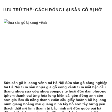
Bỏ
qua
LƯU TRỮ THẺ:
CÁCH ĐÓNG LẠI SÀN GỖ BỊ HỞ
nội
dung
Sửa sàn gỗ bị cong vênh tại Hà Nội Sửa sàn gỗ công nghiệp
tại Hà Nội Sửa sàn nhựa giả gỗ cong vênh Sửa mặt bậc cầu
thang nhựa sửa cửa nhựa composite hoài đức đan phượng
tphcm thanh oai ứng hòa long biên sài gòn đông anh sóc
sơn gia lâm đà nẵng thanh xuân cầu giấy hoành bồ hạ long
ninh giang hoàng mai quảng ninh tây hồ sơn tây hưng yên
thạch thất mê linh thanh trì bắc ninh mỹ đức quốc oai hà