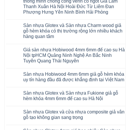
Malaysia
thông minh chống cong vênh co ngót Gia Lâm
Sửa
RUM
sàn
Thanh Xuân Hà Nội Hoài Đức Từ Liêm Đan
14
nhựa
AI
Phượng Hưng Yên Ninh Bình Hải Phòng
giả
15
gỗ
Không
AI
hèm
có
13
khóa
Sàn nhựa Glotex và Sàn nhựa Charm wood giả
bình
RUM
4mm
luận
AI
gỗ hèm khóa có thị trường rộng lớn nhiều khách
6mm
ở
35
đế
hàng quan tâm
Sàn
AI
cao
nhựa
36
Không
su
Glotex
RUM
có
glotex
và
AI
Giá sàn nhựa Hobiwood 4mm 6mm đế cao su Hà
bình
charm
Sàn
37
luận
wood
Nội tpHCM Quảng Ninh Nghệ An Bắc Ninh
nhựa
AI
ở
hobiwood
Hobiwood
Tuyên Quang Thái Nguyên
dày
Sàn
kosmos
giả
12mm
nhựa
fukione
gỗ
Không
bản
Glotex
wilson
hèm
có
to
và
mikado
Sàn nhựa Hobiwood 4mm 6mm giả gỗ hèm khóa
khóa
bình
tại
Sàn
4mm
4mm
luận
uy tín hàng đầu đã được khẳng định tại Việt Nam
Hà
nhựa
6mm
ở
6mm
Nội
Charm
báo
Giá
đế
Không
Thanh
wood
giá
sàn
cao
có
Xuân
giả
thợ
Sàn nhựa Glotex và Sàn nhựa Fukione giả gỗ
nhựa
su
bình
Thanh
gỗ
Sửa
Hobiwood
có
luận
hèm khóa 4mm 6mm đế cao su Hà Nội
Trì
hèm
sàn
4mm
ở
hèm
Bắc
khóa
nhựa
6mm
Sàn
khóa
Không
Ninh
có
bao
đế
nhựa
thông
có
Cầu
thị
nhiêu
Sàn nhựa Glotex và cửa nhựa composite giả vân
cao
Hobiwood
minh
bình
Giấy
trường
1m2
su
4mm
chống
luận
gỗ tạo không gian sang trọng
Tây
rộng
tại
Hà
6mm
ở
cong
Hồ
lớn
tphcm
Nội
giả
Sàn
vênh
Không
Hưng
nhiều
Bình
tpHCM
gỗ
nhựa
co
có
Yên
khách
Dương