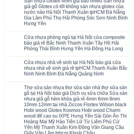
Sàn nhựa Glotex 4mm giá bao nhiêu Sàn nhựa
Quảng
hèm
Glotex
ngót
bình
TpHCM
hàng
Đà
Ninh
khóa
và
Gia
luận
giả gỗ Glotex có tốt không sàn nhựa glotex của
Bình
quan
Nẵng
Nghệ
uy
Sàn
ở
Lâm
Dương
tâm
Khánh
nước nào Hà Nội Thanh Xuân tpHCM Đà Nẵng
An
tín
nhựa
Sàn
Thanh
Huế
Hòa
Bắc
hàng
Fukione
nhựa
Xuân
Gia Lâm Phú Thọ Hải Phòng Sóc Sơn Ninh Bình
Cần
Hải
Ninh
đầu
giả
Glotex
Hà
Thơ
Phòng
Hưng Yên
Tuyên
đã
gỗ
và
Nội
Đà
Lâm
Quang
được
hèm
cửa
Hoài
Nẵng
Không
Đồng
Thái
khẳng
khóa
nhựa
Đức
Mỹ
có
Hưng
Nguyên
định
4mm
composite
Từ
Cửa nhựa phòng ngủ tại Hà Nội cửa composite
Đức
bình
Yên
tại
6mm
giả
Liêm
Hoài
luận
Nghệ
báo giá rẻ Bắc Ninh Thanh Xuân Tây Hồ Hải
Việt
đế
vân
Đan
Đức
ở
An
Nam
cao
gỗ
Phượng
Phòng Thái Bình Hưng Yên Hà Đông Hạ Long
Ninh
Sàn
Quảng
su
tạo
Hưng
Giang
nhựa
Ninh
Không
Hà
không
Yên
Hải
Glotex
Phú
có
Nội
gian
Ninh
Phòng
4mm
Thọ
Cửa nhựa nhà vệ sinh tại Hà Nội báo giá cửa
bình
sang
Bình
Tứ
giá
Bắc
luận
trọng
Hải
nhựa nhà vệ sinh giá rẻ tpHCM Thanh Xuân Bắc
Kỳ
bao
Ninh
ở
Phòng
Đan
nhiêu
Ninh Ninh Bình Đà Nẵng Quảng Ninh
Tuyên
Cửa
Phượng
Sàn
Quang
nhựa
Gia
nhựa
Không
phòng
Lộc
giả
có
ngủ
Thợ sửa sàn nhựa thợ sửa sàn nhà thợ sửa sàn
Quảng
gỗ
bình
tại
Ninh
Glotex
luận
gỗ tại Hà Nội báo giá Dịch vụ sửa chữa Sửa sàn
Hà
ở
Thanh
có
Nội
nhựa giả gỗ hèm khóa giá rẻ 4mm 6mm 8mm
Cửa
Miện
tốt
cửa
nhựa
Nghệ
không
10mm 12mm tại nhà Ziccos Flortex Wilson black
composite
nhà
An
sàn
báo
Hobi wood Glotex Kosmos Hobi wood Charm
vệ
Thanh
nhựa
giá
sinh
Hà
glotex
wood đế cao su IXPE Hưng Yên Sài Gòn Ân Thi
rẻ
tại
Ninh
của
Bắc
Hoàng Mai Mỹ Hào Tiên Lữ Từ Liêm Phù Cừ
Hà
Bình
nước
Ninh
Nội
Thái
nào
Yên Mỹ Thanh Xuân Kim Động Văn Giang Cầu
Thanh
báo
Bình
Hà
Xuân
Giấy Văn Lâm tphcm Khoái Châu