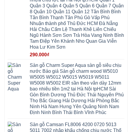
Lâm
Lợi
Vân
Bắc
Đông
Quận 3 Quận 4 Quận 5 Quận 6 Quận 7 Quận
Hà
Đình
Ninh
Anh
Đông
Nghệ
8 Quận 10 Quận 11 Quận 12 Tân Bình Bình
Phú
Phúc
Quảng
An
Xuyên
Thịnh
Ninh
Tân Bình Thạnh Tân Phú Gò Vấp Phú
Ứng
Phượng
Thiên
Dương
Thiên
Dực
Nhuận thành phố Thủ Đức HCM Đà Nẵng
Quảng
Nội
Hòa
Chuyên
Ninh
Yên
Hải Châu Cẩm Lệ Thanh Khê Liên Chiểu
Xá
Mỹ
Lộc
Nghĩa
Ứng
Đại
Vĩnh
Ngũ Hành Sơn Sơn Trà Hòa Vang Ninh Bình
Phú
Hòa
Xuyên
Thanh
Phú
Tam Điệp Yên Khánh Nho Quan Gia Viễn
Thanh
Đà
Mê
Thọ
Hóa
Nẵng
Linh
Hoa Lư Kim Sơn
Lương
Mỹ
Thanh
Hưng
Kiến
Đức
Oai
Yên
290.000
₫
Hưng
Hồng
Bình
Yên
Sơn
Minh
Lãng
Phúc
Sàn gỗ Charm Super Aqua sàn gỗ siêu chịu
Tam
Tiến
Sơn
Hưng
Thắng
nước Báo giá Sàn gỗ charm wood W5010
Ninh
Dân
Quang
Bình
Hòa
W5005 W5012 W5015 W5019 W5011
Minh
Hương
Vân
Sóc
W5008 W5002 EIR sần theo vân dày 12mm
Sơn
Đình
Sơn
Chương
Hà
Hà
bao nhiêu tiền 1m2 tại Hà Nội tpHCM Sài
Mỹ
Nội
Nam
Gòn Bình Dương Thủ Đức Thái Nguyên Phú
Nam
Ứng
Đa
Định
Thiên
Phúc
Thọ Bắc Giang Hải Dương Hải Phòng Bắc
Phú
Hòa
Nội
Nghĩa
Ninh Hà Nam Hưng Yên Quảng Ninh Nam
Xá
Bài
Xuân
Ứng
Bắc
Định Ninh Bình Thái Bình Vĩnh Phúc
Mai
Hòa
Ninh
Mỹ
Trung
Đức
Giã
Sàn gỗ Camsan FL8006 4200 0720 5013
Phú
Kim
5011 7002 nhập khẩu chống chịu nước Thổ
Thọ
Anh