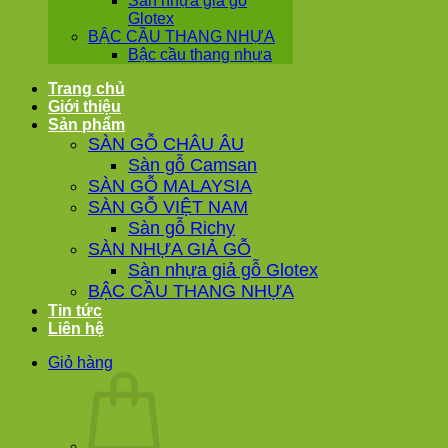
Sàn nhựa giả gỗ
Glotex
BẬC CẦU THANG NHỰA
Bậc cầu thang nhựa
Trang chủ
Giới thiệu
Sản phẩm
SÀN GỖ CHÂU ÂU
Sàn gỗ Camsan
SÀN GỖ MALAYSIA
SÀN GỖ VIỆT NAM
Sàn gỗ Richy
SÀN NHỰA GIẢ GỖ
Sàn nhựa giả gỗ Glotex
BẬC CẦU THANG NHỰA
Tin tức
Liên hệ
Giỏ hàng