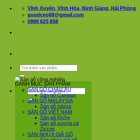
Bỏ
Vĩnh Xuyên, Vĩnh Hòa, Ninh Giang, Hải Phòng
qua
goodceo88@gmail.com
nội
0988 625 858
dung
Tìm
kiếm:
DANH MỤC SẢN PHẨM
SÀN GỖ CHÂU ÂU
Tìm
Sàn gỗ Camsan
kiếm:
SÀN GỖ MALAYSIA
Sàn gỗ robina
SÀN GỖ VIỆT NAM
Sàn gỗ Richy
Sàn gỗ xương cá
Ziccos
SÀN NHỰA GIẢ GỖ