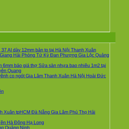
37 AI dày 12mm bản to tại Hà Nội Thanh Xuân
Giang Hải Phòng Tứ Kỳ Đan Phượng Gia Lộc Quảng
g
 6mm báo giá thợ Sửa sàn nhựa bao nhiêu 1m2 tại
Không
yên Quang
có
vênh co ngót Gia Lâm Thanh Xuân Hà Nội Hoài Đức
bình
luận
ở
Không
ên
UM
Sửa
có
sàn
bình
nhựa
luận
ở
giả
hanh Xuân tpHCM Đà Nẵng Gia Lâm Phú Thọ Hải
Giá
gỗ
sàn
hèm
Không
 Yên Hà Đông Hạ Long
UM
nhựa
khóa
Không
có
ẵng Quảng Ninh