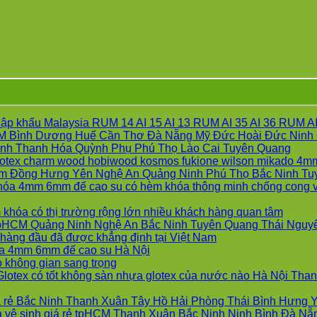
 khẩu Malaysia RUM 14 AI 15 AI 13 RUM AI 35 AI 36 RUM AI 
CM Bình Dương Huế Cần Thơ Đà Nẵng Mỹ Đức Hoài Đức Ninh 
Khôn
Bình Thanh Hóa Quỳnh Phụ Phú Thọ Lào Cai Tuyên Quang
có
otex charm wood hobiwood kosmos fukione wilson mikado 4mm
bình
m Đồng Hưng Yên Nghệ An Quảng Ninh Phú Thọ Bắc Ninh Tu
luận
hóa 4mm 6mm đế cao su có hèm khóa thông minh chống cong 
ở
Không
Sàn
có
Không
hóa có thị trường rộng lớn nhiều khách hàng quan tâm
gỗ
bình
có
tpHCM Quảng Ninh Nghệ An Bắc Ninh Tuyên Quang Thái Nguy
AUR
luận
Không
bình
àng đầu đã được khẳng định tại Việt Nam
ở
Floor
Không
có
luận
óa 4mm 6mm đế cao su Hà Nội
Sàn
ở
Báo
Không
có
bình
 không gian sang trọng
nhựa
Sàn
giá
có
bình
luận
Glotex có tốt không sàn nhựa glotex của nước nào Hà Nội T
Glotex
ở
nhựa
Sàn
bình
luận
và
ở
Sàn
Glotex
gỗ
luận
iá rẻ Bắc Ninh Thanh Xuân Tây Hồ Hải Phòng Thái Bình Hưng
Sàn
ở
Sàn
nhựa
và
AUR
hà vệ sinh giá rẻ tpHCM Thanh Xuân Bắc Ninh Ninh Bình Đà N