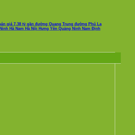
bán giá 7,38 tỷ gần đường Quang Trung đường Phú La
 Ninh Hà Nam Hà Nội Hưng Yên Quảng Ninh Nam Định