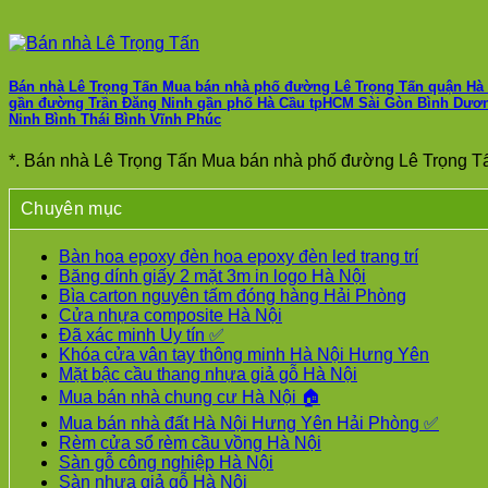
Bán nhà Lê Trọng Tấn Mua bán nhà phố đường Lê Trọng Tấn quận Hà Đ
gần đường Trần Đăng Ninh gần phố Hà Cầu tpHCM Sài Gòn Bình Dươ
Ninh Bình Thái Bình Vĩnh Phúc
*. Bán nhà Lê Trọng Tấn Mua bán nhà phố đường Lê Trọng Tấ
Chuyên mục
Bàn hoa epoxy đèn hoa epoxy đèn led trang trí
Băng dính giấy 2 mặt 3m in logo Hà Nội
Bìa carton nguyên tấm đóng hàng Hải Phòng
Cửa nhựa composite Hà Nội
Đã xác minh Uy tín ✅
Khóa cửa vân tay thông minh Hà Nội Hưng Yên
Mặt bậc cầu thang nhựa giả gỗ Hà Nội
Mua bán nhà chung cư Hà Nội 🏠
Mua bán nhà đất Hà Nội Hưng Yên Hải Phòng ✅
Rèm cửa sổ rèm cầu vồng Hà Nội
Sàn gỗ công nghiệp Hà Nội
Sàn nhựa giả gỗ Hà Nội