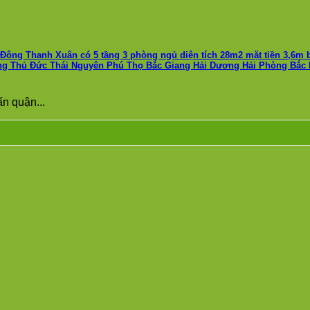
ông Thanh Xuân có 5 tầng 3 phòng ngủ diện tích 28m2 mặt tiền 3,6m 
ng Thủ Đức Thái Nguyên Phú Thọ Bắc Giang Hải Dương Hải Phòng Bắc
n quận...