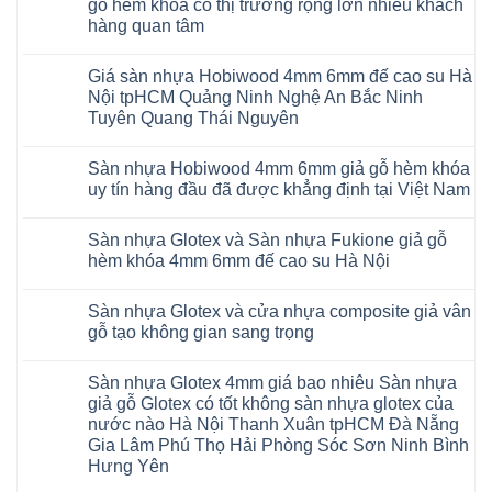
AI
gỗ hèm khóa có thị trường rộng lớn nhiều khách
6mm
ở
35
đế
hàng quan tâm
Sàn
AI
cao
nhựa
36
Không
su
Glotex
RUM
có
glotex
và
AI
Giá sàn nhựa Hobiwood 4mm 6mm đế cao su Hà
bình
charm
Sàn
37
luận
wood
Nội tpHCM Quảng Ninh Nghệ An Bắc Ninh
nhựa
AI
ở
hobiwood
Hobiwood
Tuyên Quang Thái Nguyên
dày
Sàn
kosmos
giả
12mm
nhựa
fukione
gỗ
Không
bản
Glotex
wilson
hèm
có
to
và
mikado
Sàn nhựa Hobiwood 4mm 6mm giả gỗ hèm khóa
khóa
bình
tại
Sàn
4mm
4mm
luận
uy tín hàng đầu đã được khẳng định tại Việt Nam
Hà
nhựa
6mm
ở
6mm
Nội
Charm
báo
Giá
đế
Không
Thanh
wood
giá
sàn
cao
có
Xuân
giả
thợ
Sàn nhựa Glotex và Sàn nhựa Fukione giả gỗ
nhựa
su
bình
Thanh
gỗ
Sửa
Hobiwood
có
luận
hèm khóa 4mm 6mm đế cao su Hà Nội
Trì
hèm
sàn
4mm
ở
hèm
Bắc
khóa
nhựa
6mm
Sàn
khóa
Không
Ninh
có
bao
đế
nhựa
thông
có
Cầu
thị
nhiêu
Sàn nhựa Glotex và cửa nhựa composite giả vân
cao
Hobiwood
minh
bình
Giấy
trường
1m2
su
4mm
chống
luận
gỗ tạo không gian sang trọng
Tây
rộng
tại
Hà
6mm
ở
cong
Hồ
lớn
tphcm
Nội
giả
Sàn
vênh
Không
Hưng
nhiều
Bình
tpHCM
gỗ
nhựa
co
có
Yên
khách
Dương
Sàn nhựa Glotex 4mm giá bao nhiêu Sàn nhựa
Quảng
hèm
Glotex
ngót
bình
TpHCM
hàng
Đà
Ninh
khóa
và
Gia
luận
giả gỗ Glotex có tốt không sàn nhựa glotex của
Bình
quan
Nẵng
Nghệ
uy
Sàn
ở
Lâm
Dương
tâm
Khánh
nước nào Hà Nội Thanh Xuân tpHCM Đà Nẵng
An
tín
nhựa
Sàn
Thanh
Huế
Hòa
Bắc
hàng
Fukione
nhựa
Xuân
Gia Lâm Phú Thọ Hải Phòng Sóc Sơn Ninh Bình
Cần
Hải
Ninh
đầu
giả
Glotex
Hà
Thơ
Phòng
Hưng Yên
Tuyên
đã
gỗ
và
Nội
Đà
Lâm
Quang
được
hèm
cửa
Hoài
Nẵng
Không