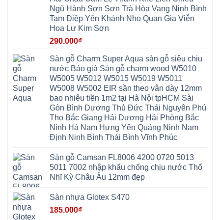
Mỹ
Lộc
Nghĩa
Ứng
Đại
Vĩnh
Ngũ Hành Sơn Sơn Trà Hòa Vang Ninh Bình
Phú
Hòa
Xuyên
Thanh
Phú
Tam Điệp Yên Khánh Nho Quan Gia Viễn
Thanh
Đà
Mê
Thọ
Hóa
Nẵng
Linh
Hoa Lư Kim Sơn
Lương
Mỹ
Thanh
Hưng
Kiến
Đức
Oai
Yên
290.000
₫
Hưng
Hồng
Bình
Yên
Sơn
Minh
Lãng
Phúc
Sàn gỗ Charm Super Aqua sàn gỗ siêu chịu
Tam
Tiến
Sơn
Hưng
Thắng
nước Báo giá Sàn gỗ charm wood W5010
Ninh
Dân
Quang
Bình
Hòa
W5005 W5012 W5015 W5019 W5011
Minh
Hương
Vân
Sóc
W5008 W5002 EIR sần theo vân dày 12mm
Sơn
Đình
Sơn
Chương
Hà
Hà
bao nhiêu tiền 1m2 tại Hà Nội tpHCM Sài
Mỹ
Nội
Nam
Gòn Bình Dương Thủ Đức Thái Nguyên Phú
Nam
Ứng
Đa
Định
Thiên
Phúc
Thọ Bắc Giang Hải Dương Hải Phòng Bắc
Phú
Hòa
Nội
Nghĩa
Ninh Hà Nam Hưng Yên Quảng Ninh Nam
Xá
Bài
Xuân
Ứng
Bắc
Định Ninh Bình Thái Bình Vĩnh Phúc
Mai
Hòa
Ninh
Mỹ
Trung
Đức
Giã
Sàn gỗ Camsan FL8006 4200 0720 5013
Phú
Kim
5011 7002 nhập khẩu chống chịu nước Thổ
Thọ
Anh
Hồng
Nhĩ Kỳ Châu Âu 12mm đẹp
Sơn
Phúc
Sơn
Sàn nhựa Glotex S470
Hương
Sơn
185.000
₫
tphcm
Chương