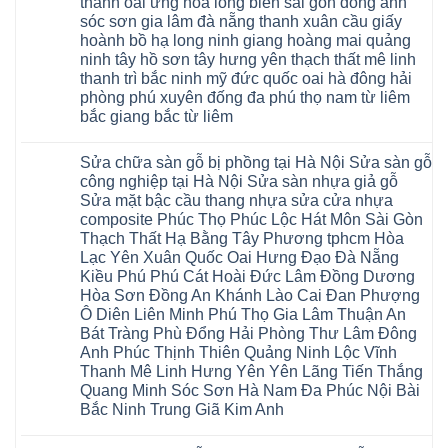
thanh oai ứng hòa long biên sài gòn đông anh
bị
hèm
Ziccos
ngấm
sóc sơn gia lâm đà nẵng thanh xuân cầu giấy
khóa
Flortex
nước
giá
Wilson
hoành bồ hạ long ninh giang hoàng mai quảng
tại
rẻ
black
Hà
ninh tây hồ sơn tây hưng yên thạch thất mê linh
4mm
Hobi
Nội
6mm
thanh trì bắc ninh mỹ đức quốc oai hà đông hải
wood
Sửa
8mm
Glotex
sàn
phòng phú xuyên đống đa phú thọ nam từ liêm
10mm
Kosmos
gỗ
12mm
bắc giang bắc từ liêm
Hobi
công
chịu
wood
nghiệp
Không
nước
Charm
tại
có
tại
wood
Hà
Sửa chữa sàn gỗ bị phồng tại Hà Nội Sửa sàn gỗ
bình
nhà
đế
Nội
luận
hà
công nghiệp tại Hà Nội Sửa sàn nhựa giả gỗ
cao
Sửa
ở
nội
su
Sửa mặt bậc cầu thang nhựa sửa cửa nhựa
sàn
Sửa
Ziccos
IXPE
nhựa
sàn
Flortex
composite Phúc Thọ Phúc Lộc Hát Môn Sài Gòn
Hưng
giả
gỗ
Wilson
Yên
Thạch Thất Hạ Bằng Tây Phương tphcm Hòa
gỗ
bị
black
Sài
cong
cong
Hobi
Lạc Yên Xuân Quốc Oai Hưng Đạo Đà Nẵng
Gòn
vênh
vênh
wood
Ân
Kiều Phú Phú Cát Hoài Đức Lâm Đồng Dương
Sửa
tại
Glotex
Thi
mặt
Hà
Hòa Sơn Đồng An Khánh Lào Cai Đan Phượng
Kosmos
Hoàng
bậc
Nội
Hobi
Mai
Ô Diên Liên Minh Phú Thọ Gia Lâm Thuận An
cầu
Sửa
wood
Mỹ
thang
sàn
Bát Tràng Phù Đổng Hải Phòng Thư Lâm Đông
Charm
Hào
nhựa
gỗ
wood
Tiên
Anh Phúc Thịnh Thiên Quảng Ninh Lộc Vĩnh
sửa
công
đế
Lữ
cửa
Thanh Mê Linh Hưng Yên Yên Lãng Tiến Thắng
nghiệp
cao
Từ
nhựa
tại
su
Quang Minh Sóc Sơn Hà Nam Đa Phúc Nội Bài
Liêm
composite
Hà
IXPE
Phù
tpHCM
Bắc Ninh Trung Giã Kim Anh
Nội
Phú
Cừ
Sài
Sửa
Thọ
Yên
Không
Gòn
sàn
Việt
Mỹ
có
Hoài