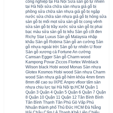
Xuân
đông
Tín
công nghiệp tại Hà Nội Sửa sàn gỗ tự nhiên
nhiêu
Hòa
Đỉnh
hải
Chương
1m2
Sơn
tại Hà Nội sửa chữa sàn nhựa giả gỗ bị
Đông
phòng
Dương
Sàn
Đồng
Ngạc
phú
Hồng
phồng sửa chữa sàn nhựa giả gỗ bị ngập
nhựa
An
Quảng
xuyên
Vân
giả
Khánh
nước sửa chữa sàn nhựa giả gỗ bị hỏng sửa
Ninh
đống
Cần
gỗ
Lào
Thượng
đa
Thơ
sàn gỗ bị mối mọt sửa sàn gỗ bị cong vênh
hèm
Cai
Cát
phú
Phú
khóa
Đan
sửa sàn gỗ bị trầy xước sửa sàn gỗ bị phai
Từ
thọ
Xuyên
charm
Phượng
Liêm
nam
Phượng
bạc màu sửa sàn gỗ bị kêu Sàn gỗ cốt đen
wood
Ô
Xuân
từ
Dực
hobiwood
Diên
Phương
Richy Star Luxus Sàn gỗ Malaysia nhập
liêm
Chuyên
kosmos
Liên
Đà
bắc
Mỹ
fukione
khẩu Sàn gỗ Robina Sàn gỗ an cường Sàn
Minh
Nẵng
giang
Đà
wilson
Phú
Tây
bắc
gỗ nhựa ngoài trời Sàn gỗ tự nhiên U floor
Nẵng
4mm
Thọ
Mỗ
từ
Đại
6mm
Gia
Sàn gỗ xương cá Fortune An cường
Đại
liêm
Xuyên
chống
Lâm
Mỗ
Camsan Egger Sàn gỗ Charm wood
Thanh
chịu
Thuận
Long
Oai
nước
An
Kampong Povar Ziccos Flortex Winblack
Biên
Bình
mối
Bát
Bồ
Hà
Wilson black Hobi wood Monas Sàn nhựa
mọt
Tràng
Đề
Tĩnh
đế
Phù
Glotex Kosmos Hobi wood Sàn nhựa Charm
Hưng
Minh
cao
Đổng
Yên
Tam
wood Sàn nhựa giả gỗ hèm khóa 4mm 6mm
su
Hải
Việt
Hưng
IXPE
Phòng
8mm đế cao su IXPE Anpro vfloor tấm sàn
Hưng
Dân
pvc
Thư
Phúc
Hòa
nhựa chịu lực tại Hà Nội tp.HCM Quận 1
spc
Lâm
Lợi
Vân
Bắc
Đông
Quận 3 Quận 4 Quận 5 Quận 6 Quận 7 Quận
Hà
Đình
Ninh
Anh
Đông
Nghệ
8 Quận 10 Quận 11 Quận 12 Tân Bình Bình
Phú
Phúc
Quảng
An
Xuyên
Thịnh
Ninh
Tân Bình Thạnh Tân Phú Gò Vấp Phú
Ứng
Phượng
Thiên
Dương
Thiên
Dực
Nhuận thành phố Thủ Đức HCM Đà Nẵng
Quảng
Nội
Hòa
Chuyên
Ninh
Yên
Hải Châu Cẩm Lệ Thanh Khê Liên Chiểu
Xá