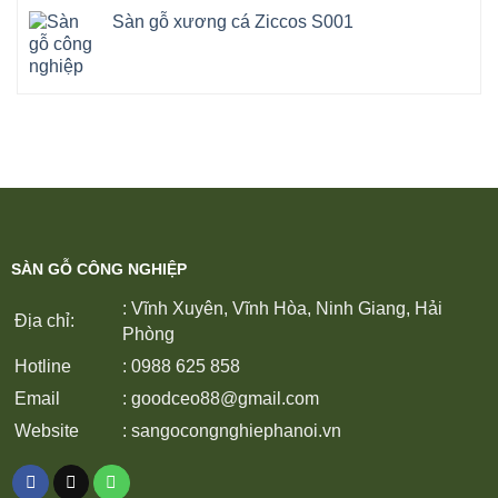
Sàn gỗ xương cá Ziccos S001
SÀN GỖ CÔNG NGHIỆP
: Vĩnh Xuyên, Vĩnh Hòa, Ninh Giang, Hải
Địa chỉ:
Phòng
Hotline
: 0988 625 858
Email
:
goodceo88@gmail.com
Website
:
sangocongnghiephanoi.vn