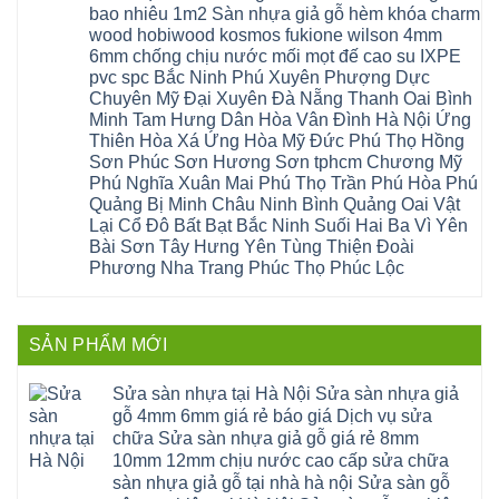
composite
Định
nẵng
luận
tại
bao nhiêu 1m2 Sàn nhựa giả gỗ hèm khóa charm
Phúc
Sóc
ở
thanh
Hà
Thọ
wood hobiwood kosmos fukione wilson 4mm
Sơn
Sửa
xuân
Nội
Phúc
Ninh
sàn
cầu
Sửa
6mm chống chịu nước mối mọt đế cao su IXPE
Lộc
Bình
gỗ
giấy
sàn
Hát
pvc spc Bắc Ninh Phú Xuyên Phượng Dực
Thái
bị
hoành
nhựa
Môn
Bình
hở
bồ
Chuyên Mỹ Đại Xuyên Đà Nẵng Thanh Oai Bình
giả
Sài
Vĩnh
tại
hạ
gỗ
Gòn
Minh Tam Hưng Dân Hòa Vân Đình Hà Nội Ứng
Phúc
Hà
long
Sửa
Thạch
Tây
Nội
ninh
Thiên Hòa Xá Ứng Hòa Mỹ Đức Phú Thọ Hồng
mặt
Thất
Hồ
Sửa
giang
bậc
Sơn Phúc Sơn Hương Sơn tphcm Chương Mỹ
Hạ
Thanh
sàn
hoàng
cầu
Bằng
Hóa
gỗ
Phú Nghĩa Xuân Mai Phú Thọ Trần Phú Hòa Phú
mai
thang
Tây
Đống
công
quảng
nhựa
Quảng Bị Minh Châu Ninh Bình Quảng Oai Vật
Phương
Đa
nghiệp
ninh
sửa
tphcm
Nghệ
Lại Cổ Đô Bất Bạt Bắc Ninh Suối Hai Ba Vì Yên
bị
tây
cửa
Hòa
An
hở
hồ
nhựa
Bài Sơn Tây Hưng Yên Tùng Thiện Đoài
Lạc
Sửa
sơn
composite
Yên
Phương Nha Trang Phúc Thọ Phúc Lộc
sàn
tây
Thanh
Xuân
nhựa
hưng
Trì
Quốc
Không
giả
yên
Đại
Oai
có
gỗ
thạch
Thanh
Hưng
bình
Sửa
thất
Nam
Đạo
luận
mặt
mê
SẢN PHẨM MỚI
Phù
ở
Đà
bậc
linh
tphcm
Sàn
Nẵng
cầu
thanh
Ngọc
nhựa
Kiều
thang
trì
Hồi
hèm
Sửa sàn nhựa tại Hà Nội Sửa sàn nhựa giả
Phú
nhựa
bắc
Thanh
khóa
Phú
sửa
ninh
gỗ 4mm 6mm giá rẻ báo giá Dịch vụ sửa
Liệt
glotex
Cát
cửa
mỹ
Thượng
4mm
Hoài
chữa Sửa sàn nhựa giả gỗ giá rẻ 8mm
nhựa
đức
Phúc
6mm
Đức
composite
quốc
10mm 12mm chịu nước cao cấp sửa chữa
Sài
báo
Lâm
Phú
oai
Gòn
giá
Đồng
sàn nhựa giả gỗ tại nhà hà nội Sửa sàn gỗ
Diễn
hà
Thường
bao
Dương