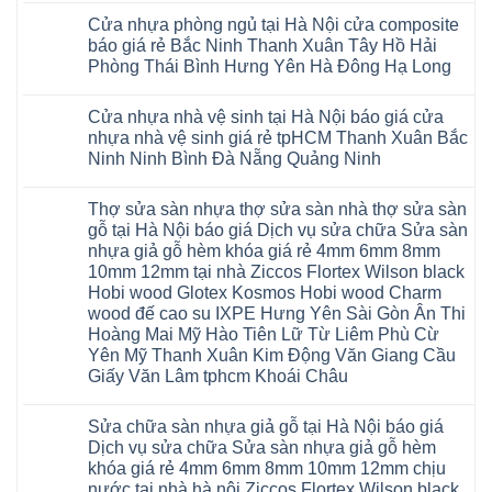
Đồng
Thái
khẳng
khóa
nhựa
Đức
Mỹ
có
Hưng
Nguyên
định
4mm
composite
Từ
Cửa nhựa phòng ngủ tại Hà Nội cửa composite
Đức
bình
Yên
tại
6mm
giả
Liêm
Hoài
luận
Nghệ
báo giá rẻ Bắc Ninh Thanh Xuân Tây Hồ Hải
Việt
đế
vân
Đan
Đức
ở
An
Nam
cao
gỗ
Phượng
Phòng Thái Bình Hưng Yên Hà Đông Hạ Long
Ninh
Sàn
Quảng
su
tạo
Hưng
Giang
nhựa
Ninh
Không
Hà
không
Yên
Hải
Glotex
Phú
có
Nội
gian
Ninh
Phòng
4mm
Thọ
Cửa nhựa nhà vệ sinh tại Hà Nội báo giá cửa
bình
sang
Bình
Tứ
giá
Bắc
luận
trọng
Hải
nhựa nhà vệ sinh giá rẻ tpHCM Thanh Xuân Bắc
Kỳ
bao
Ninh
ở
Phòng
Đan
nhiêu
Ninh Ninh Bình Đà Nẵng Quảng Ninh
Tuyên
Cửa
Phượng
Sàn
Quang
nhựa
Gia
nhựa
Không
phòng
Lộc
giả
có
ngủ
Thợ sửa sàn nhựa thợ sửa sàn nhà thợ sửa sàn
Quảng
gỗ
bình
tại
Ninh
Glotex
luận
gỗ tại Hà Nội báo giá Dịch vụ sửa chữa Sửa sàn
Hà
ở
Thanh
có
Nội
nhựa giả gỗ hèm khóa giá rẻ 4mm 6mm 8mm
Cửa
Miện
tốt
cửa
nhựa
Nghệ
không
10mm 12mm tại nhà Ziccos Flortex Wilson black
composite
nhà
An
sàn
báo
Hobi wood Glotex Kosmos Hobi wood Charm
vệ
Thanh
nhựa
giá
sinh
Hà
glotex
wood đế cao su IXPE Hưng Yên Sài Gòn Ân Thi
rẻ
tại
Ninh
của
Bắc
Hoàng Mai Mỹ Hào Tiên Lữ Từ Liêm Phù Cừ
Hà
Bình
nước
Ninh
Nội
Thái
nào
Yên Mỹ Thanh Xuân Kim Động Văn Giang Cầu
Thanh
báo
Bình
Hà
Xuân
Giấy Văn Lâm tphcm Khoái Châu
giá
Thanh
Nội
Tây
cửa
Hóa
Thanh
Không
Hồ
nhựa
Quỳnh
Xuân
có
Hải
nhà
Phụ
tpHCM
Sửa chữa sàn nhựa giả gỗ tại Hà Nội báo giá
bình
Phòng
vệ
Phú
Đà
luận
Thái
Dịch vụ sửa chữa Sửa sàn nhựa giả gỗ hèm
sinh
Thọ
Nẵng
ở
Bình
giá
khóa giá rẻ 4mm 6mm 8mm 10mm 12mm chịu
Lào
Gia
Thợ
Hưng
rẻ
Cai
Lâm
sửa
nước tại nhà hà nội Ziccos Flortex Wilson black
Yên