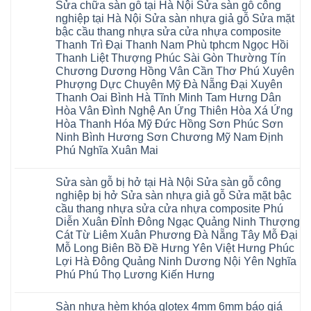
nhựa
Trì
Sửa chữa sàn gỗ tại Hà Nội Sửa sàn gỗ công
Thanh
bình
Đức
giả
Thanh
Xuân
luận
Bình
nghiệp tại Hà Nội Sửa sàn nhựa giả gỗ Sửa mặt
gỗ
Xuân
Kim
ở
Dương
cong
Đoan
bậc cầu thang nhựa sửa cửa nhựa composite
Động
Sửa
Thủ
vênh
Hùng
Văn
chữa
Thanh Trì Đại Thanh Nam Phù tphcm Ngọc Hồi
Đức
Sửa
Thanh
Giang
sàn
Thanh
mặt
Ba
Thanh Liệt Thượng Phúc Sài Gòn Thường Tín
Cầu
gỗ
Xuân
bậc
Cầu
Giấy
bị
Chương Dương Hồng Vân Cần Thơ Phú Xuyên
Thái
cầu
Giấy
Văn
phồng
Nguyên
thang
Hạ
Phượng Dực Chuyên Mỹ Đà Nẵng Đại Xuyên
Lâm
tại
Phú
nhựa
Hòa
tphcm
Hà
Thanh Oai Bình Hà Tĩnh Minh Tam Hưng Dân
Thọ
sửa
Cẩm
Khoái
Nội
Bắc
cửa
Hòa Vân Đình Nghệ An Ứng Thiên Hòa Xá Ứng
Khê
Châu
Sửa
Giang
nhựa
Tây
sàn
Hòa Thanh Hóa Mỹ Đức Hồng Sơn Phúc Sơn
Long
composite
Hồ
gỗ
Biên
hoài
Ninh Bình Hương Sơn Chương Mỹ Nam Định
Yên
công
Hải
đức
Lập
Phú Nghĩa Xuân Mai
nghiệp
Dương
đan
Thanh
tại
Hải
phượng
Sơn
Không
Hà
Phòng
tphcm
Phù
có
Nội
Bắc
thanh
Sửa sàn gỗ bị hở tại Hà Nội Sửa sàn gỗ công
Ninh
bình
Sửa
Ninh
oai
hưng
luận
nghiệp bị hở Sửa sàn nhựa giả gỗ Sửa mặt bậc
sàn
Gia
ứng
yên
ở
nhựa
Lâm
cầu thang nhựa sửa cửa nhựa composite Phú
hòa
Lâm
Sửa
giả
Hà
long
Thao
chữa
Diễn Xuân Đỉnh Đông Ngạc Quảng Ninh Thượng
gỗ
Nam
biên
Tam
sàn
Sửa
Hà
Cát Từ Liêm Xuân Phương Đà Nẵng Tây Mỗ Đại
sài
Nông
gỗ
mặt
Nội
gòn
hải
tại
Mỗ Long Biên Bồ Đề Hưng Yên Việt Hưng Phúc
bậc
Hưng
đông
phòng
Hà
cầu
Lợi Hà Đông Quảng Ninh Dương Nội Yên Nghĩa
Yên
anh
Thanh
Nội
thang
Đông
sóc
Thủy
Sửa
Phú Phú Thọ Lương Kiến Hưng
nhựa
Anh
sơn
Tân
sàn
sửa
Quảng
gia
Không
Sơn
gỗ
cửa
Ninh
lâm
có
công
nhựa
Sàn nhựa hèm khóa glotex 4mm 6mm báo giá
Nam
đà
bình
nghiệp