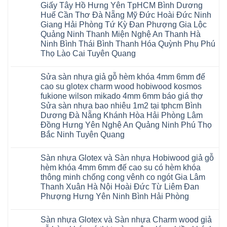
Giấy Tây Hồ Hưng Yên TpHCM Bình Dương
Huế Cần Thơ Đà Nẵng Mỹ Đức Hoài Đức Ninh
Giang Hải Phòng Tứ Kỳ Đan Phượng Gia Lộc
Quảng Ninh Thanh Miện Nghệ An Thanh Hà
Ninh Bình Thái Bình Thanh Hóa Quỳnh Phụ Phú
Thọ Lào Cai Tuyên Quang
Không
có
Sửa sàn nhựa giả gỗ hèm khóa 4mm 6mm đế
bình
luận
cao su glotex charm wood hobiwood kosmos
ở
fukione wilson mikado 4mm 6mm báo giá thợ
Sàn
gỗ
Sửa sàn nhựa bao nhiêu 1m2 tại tphcm Bình
AURUM
Dương Đà Nẵng Khánh Hòa Hải Phòng Lâm
Floor
Báo
Đồng Hưng Yên Nghệ An Quảng Ninh Phú Thọ
giá
Bắc Ninh Tuyên Quang
Sàn
gỗ
Không
AURUM
có
Floor
Sàn nhựa Glotex và Sàn nhựa Hobiwood giả gỗ
bình
nhập
luận
hèm khóa 4mm 6mm đế cao su có hèm khóa
khẩu
ở
Malaysia
thông minh chống cong vênh co ngót Gia Lâm
Sửa
RUM
sàn
Thanh Xuân Hà Nội Hoài Đức Từ Liêm Đan
14
nhựa
AI
Phượng Hưng Yên Ninh Bình Hải Phòng
giả
15
gỗ
Không
AI
hèm
có
13
khóa
Sàn nhựa Glotex và Sàn nhựa Charm wood giả
bình
RUM
4mm
luận