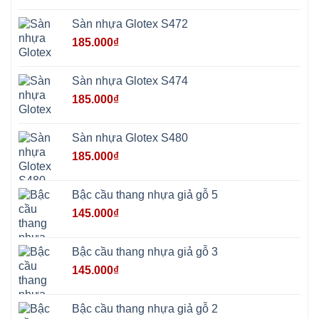
Mỹ
Phú
Sàn nhựa Glotex S472
Nghĩa
Xuân
185.000
₫
Mai
Phú
Thọ
Trần
Sàn nhựa Glotex S474
Phú
Hòa
185.000
₫
Phú
Quảng
Bị
Minh
Châu
Sàn nhựa Glotex S480
Ninh
Bình
185.000
₫
Quảng
Oai
Vật
Lại
Bậc cầu thang nhựa giả gỗ 5
Cổ
Đô
145.000
₫
Bất
Bạt
Bắc
Ninh
Bậc cầu thang nhựa giả gỗ 3
Suối
Hai
145.000
₫
Ba
Vì
Yên
Bài
Bậc cầu thang nhựa giả gỗ 2
Sơn