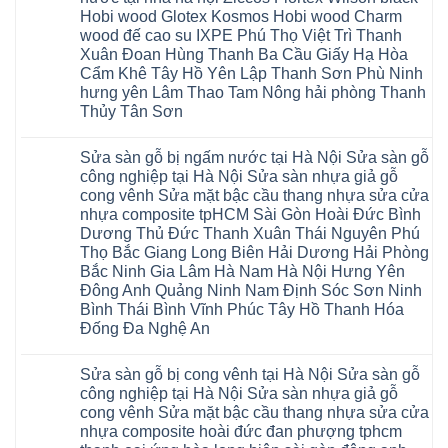
tpHCM
Tuyên
Phú
sàn
Hà
Hobi wood Glotex Kosmos Hobi wood Charm
Thanh
Quang
Thọ
nhựa
Đông
Xuân
Hải
thợ
wood đế cao su IXPE Phú Thọ Việt Trì Thanh
Hạ
Bắc
Phòng
sửa
Long
Xuân Đoan Hùng Thanh Ba Cầu Giấy Hạ Hòa
Ninh
Sóc
sàn
Ninh
Sơn
nhà
Cẩm Khê Tây Hồ Yên Lập Thanh Sơn Phù Ninh
Bình
Ninh
thợ
hưng yên Lâm Thao Tam Nông hải phòng Thanh
Đà
Bình
sửa
Nẵng
Hưng
sàn
Thủy Tân Sơn
Quảng
Yên
gỗ
Ninh
Không
tại
có
Hà
Sửa sàn gỗ bị ngấm nước tại Hà Nội Sửa sàn gỗ
bình
Nội
luận
báo
công nghiệp tại Hà Nội Sửa sàn nhựa giả gỗ
ở
giá
cong vênh Sửa mặt bậc cầu thang nhựa sửa cửa
Sửa
Dịch
chữa
nhựa composite tpHCM Sài Gòn Hoài Đức Bình
vụ
sàn
sửa
Dương Thủ Đức Thanh Xuân Thái Nguyên Phú
nhựa
chữa
giả
Thọ Bắc Giang Long Biên Hải Dương Hải Phòng
Sửa
gỗ
sàn
Bắc Ninh Gia Lâm Hà Nam Hà Nội Hưng Yên
tại
nhựa
Hà
Đông Anh Quảng Ninh Nam Định Sóc Sơn Ninh
giả
Nội
gỗ
Bình Thái Bình Vĩnh Phúc Tây Hồ Thanh Hóa
báo
hèm
giá
Đống Đa Nghệ An
khóa
Dịch
giá
Không
vụ
rẻ
có
sửa
4mm
Sửa sàn gỗ bị cong vênh tại Hà Nội Sửa sàn gỗ
bình
chữa
6mm
luận
Sửa
công nghiệp tại Hà Nội Sửa sàn nhựa giả gỗ
8mm
ở
sàn
10mm
cong vênh Sửa mặt bậc cầu thang nhựa sửa cửa
Sửa
nhựa
12mm
sàn
nhựa composite hoài đức đan phượng tphcm
giả
tại
gỗ
gỗ
nhà