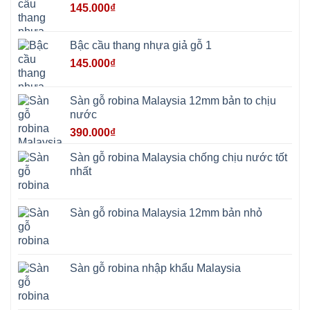
Tây
145.000
₫
Hưng
Yên
Tùng
Thiện
Bậc cầu thang nhựa giả gỗ 1
Đoài
Phương
145.000
₫
Nha
Trang
Phúc
Thọ
Sàn gỗ robina Malaysia 12mm bản to chịu
Phúc
Lộc
nước
390.000
₫
Sàn gỗ robina Malaysia chống chịu nước tốt
nhất
Sàn gỗ robina Malaysia 12mm bản nhỏ
Sàn gỗ robina nhập khẩu Malaysia