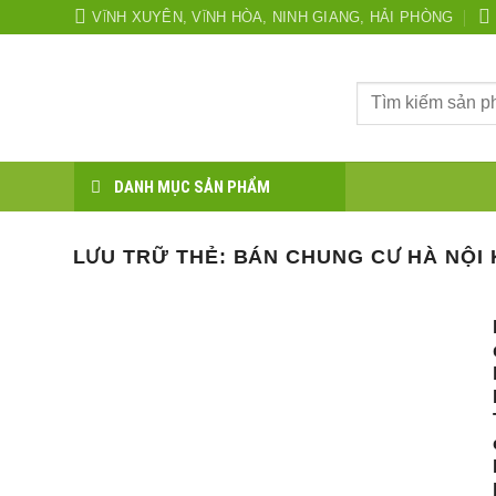
Bỏ
VĨNH XUYÊN, VĨNH HÒA, NINH GIANG, HẢI PHÒNG
qua
nội
Tìm
dung
kiếm:
DANH MỤC SẢN PHẨM
LƯU TRỮ THẺ:
BÁN CHUNG CƯ HÀ NỘI 