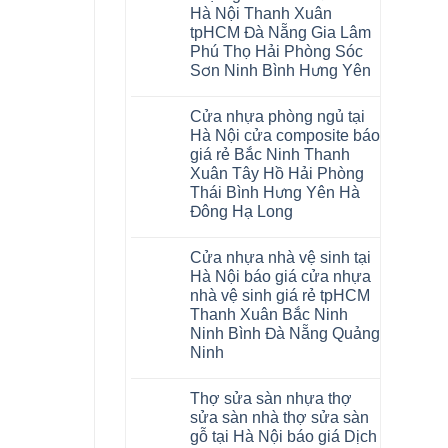
Glotex
khóa
Thanh
Việt
Hà Nội Thanh Xuân
và
4mm
Hóa
Nam
cửa
6mm
Quỳnh
tpHCM Đà Nẵng Gia Lâm
nhựa
đế
Phụ
Phú Thọ Hải Phòng Sóc
composite
cao
Phú
giả
su
Sơn Ninh Bình Hưng Yên
Thọ
vân
Hà
Lào
Không
gỗ
Nội
Cai
có
tạo
Tuyên
Cửa nhựa phòng ngủ tại
bình
không
Quang
luận
gian
Hà Nội cửa composite báo
ở
sang
giá rẻ Bắc Ninh Thanh
Sàn
trọng
nhựa
Xuân Tây Hồ Hải Phòng
Glotex
Thái Bình Hưng Yên Hà
4mm
giá
Đông Hạ Long
bao
Không
nhiêu
có
Sàn
Cửa nhựa nhà vệ sinh tại
bình
nhựa
luận
giả
Hà Nội báo giá cửa nhựa
ở
gỗ
nhà vệ sinh giá rẻ tpHCM
Cửa
Glotex
nhựa
có
Thanh Xuân Bắc Ninh
phòng
tốt
Ninh Bình Đà Nẵng Quảng
ngủ
không
tại
sàn
Ninh
Hà
nhựa
Không
Nội
glotex
có
cửa
của
Thợ sửa sàn nhựa thợ
bình
composite
nước
luận
báo
nào
sửa sàn nhà thợ sửa sàn
ở
giá
Hà
gỗ tại Hà Nội báo giá Dịch
Cửa
rẻ
Nội