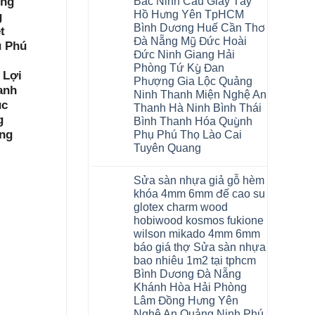
Bắc Ninh Cầu Giấy Tây
ồng
Hồ Hưng Yên TpHCM
g
Bình Dương Huế Cần Thơ
t
Đà Nẵng Mỹ Đức Hoài
u Phú
Đức Ninh Giang Hải
Phòng Tứ Kỳ Đan
 Lợi
Phượng Gia Lộc Quảng
anh
Ninh Thanh Miện Nghệ An
úc
Thanh Hà Ninh Bình Thái
g
Bình Thanh Hóa Quỳnh
ng
Phụ Phú Thọ Lào Cai
Tuyên Quang
Không
có
Sửa sàn nhựa giả gỗ hèm
bình
luận
khóa 4mm 6mm đế cao su
ở
glotex charm wood
Sàn
gỗ
hobiwood kosmos fukione
AURUM
wilson mikado 4mm 6mm
Floor
Báo
báo giá thợ Sửa sàn nhựa
giá
bao nhiêu 1m2 tại tphcm
Sàn
gỗ
Bình Dương Đà Nẵng
AURUM
Khánh Hòa Hải Phòng
Floor
nhập
Lâm Đồng Hưng Yên
khẩu
Nghệ An Quảng Ninh Phú