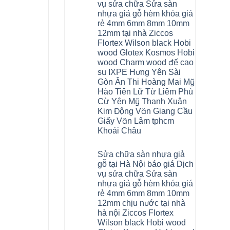
nhựa
Bắc
vụ sửa chữa Sửa sàn
Thanh
nhà
Ninh
Xuân
nhựa giả gỗ hèm khóa giá
vệ
Thanh
tpHCM
sinh
Xuân
rẻ 4mm 6mm 8mm 10mm
Đà
tại
Tây
Nẵng
12mm tại nhà Ziccos
Hà
Hồ
Gia
Nội
Flortex Wilson black Hobi
Hải
Lâm
báo
Phòng
Phú
wood Glotex Kosmos Hobi
giá
Thái
Thọ
cửa
wood Charm wood đế cao
Bình
Hải
nhựa
Hưng
Phòng
su IXPE Hưng Yên Sài
nhà
Yên
Sóc
Gòn Ân Thi Hoàng Mai Mỹ
vệ
Hà
Sơn
sinh
Đông
Ninh
Hào Tiên Lữ Từ Liêm Phù
giá
Hạ
Bình
Cừ Yên Mỹ Thanh Xuân
rẻ
Long
Hưng
tpHCM
Yên
Kim Động Văn Giang Cầu
Thanh
Giấy Văn Lâm tphcm
Xuân
Bắc
Khoái Châu
Ninh
Ninh
Không
Bình
có
Sửa chữa sàn nhựa giả
Đà
bình
Nẵng
luận
gỗ tại Hà Nội báo giá Dịch
ở
Quảng
vụ sửa chữa Sửa sàn
Thợ
Ninh
sửa
nhựa giả gỗ hèm khóa giá
sàn
rẻ 4mm 6mm 8mm 10mm
nhựa
thợ
12mm chịu nước tại nhà
sửa
hà nội Ziccos Flortex
sàn
nhà
Wilson black Hobi wood
thợ