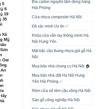
Bìa carton nguyên tấm đóng hàng
g 5
Hải Phòng
tỷ 6
tỷ 19
Cửa nhựa composite Hà Nội
ỷ 35
hủ
Đã xác minh Uy tín ✅
a Xá
Khóa cửa vân tay thông minh Hà
ng Mỹ
Nội Hưng Yên
hâu
 Sơn
Mặt bậc cầu thang nhựa giả gỗ Hà
n
Nội
c Oai
ồng
Mua bán nhà chung cư Hà Nội 🏠
 An
ên
Mua bán nhà đất Hà Nội Hưng
nh
Yên Hải Phòng ✅
an
ia
Rèm cửa sổ rèm cầu vồng Hà Nội
 tây
Sàn gỗ công nghiệp Hà Nội
 hà