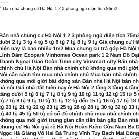
*. Bán nhà chung cư Hà Nội 1 2 3 phòng ngủ diện tích 96m2...
Bán nhà chung cư Hà Nội 1 2 3 phòng ngủ diện tích 75m2
dưới 2 tỷ 3 tỷ 4 tỷ 5 tỷ 6 tỷ 7 tỷ 8 tỷ 9 tỷ Giá chung cư H
hiện nay là bao nhiêu 1m2 Mua chung cư trả góp Hà Nội 
Linh Đàm Ecopark Vinhomes Ocean park 1 2 Nam Đô Đạ
Thanh Ngoại Giao Đoàn Time city Vinsmart city Bán nhà
chính chủ Hà Nội Bán nhà chính chủ không qua môi giới
Nội cần cách tìm mua nhà chính chủ Mua bán nhà chính
không qua môi giới bất động sản Bán nhà Hà Nội bán nh
hà nội Giá nhà đất hiện nay ở Hà Nội 2 tầng 3 tầng 4 tần
tầng dưới 5 tỷ 6 tỷ 7 tỷ 8 tỷ 9 tỷ 10 tỷ 11 tỷ 12 tỷ 15 từ 5 
tỷ 7 tỷ 8 tỷ 9 tỷ 10 tỷ 11 tỷ 12 tỷ đến 15 tỷ 16 tỷ 17 tỷ 18 
tỷ 20 tỷ 21 tỷ 22 tỷ 23 tỷ 25 tỷ 26 tỷ 28 tỷ 30 tỷ 32 tỷ 33 t
tỷ 40 tỷ 45 tỷ 50 tỷ có sổ đỏ chính chủ mua nhà chính c
không qua môi giới trung gian cần tiền bán gấp Bán nhà
chung cư Hà Nội giá rẻ Hà Nội Hoàn Kiếm Cửa Nam Ba 
Ngọc Hà Giảng Võ Hai Bà Trưng Vĩnh Tuy Bạch Mai Đống