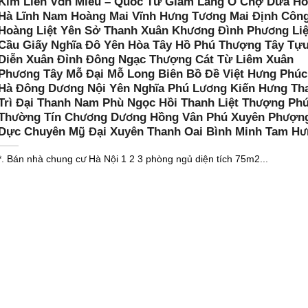
Kim Liên Văn Miếu – Quốc Tử Giám Láng Ô Chợ Dừa H
Hà Lĩnh Nam Hoàng Mai Vĩnh Hưng Tương Mai Định Côn
Hoàng Liệt Yên Sở Thanh Xuân Khương Đình Phương Liệ
Cầu Giấy Nghĩa Đô Yên Hòa Tây Hồ Phú Thượng Tây Tự
Diễn Xuân Đỉnh Đông Ngạc Thượng Cát Từ Liêm Xuân
Phương Tây Mỗ Đại Mỗ Long Biên Bồ Đề Việt Hưng Phúc
Hà Đông Dương Nội Yên Nghĩa Phú Lương Kiến Hưng Th
Trì Đại Thanh Nam Phù Ngọc Hồi Thanh Liệt Thượng Ph
Thường Tín Chương Dương Hồng Vân Phú Xuyên Phượn
Dực Chuyên Mỹ Đại Xuyên Thanh Oai Bình Minh Tam Hư
*. Bán nhà chung cư Hà Nội 1 2 3 phòng ngủ diện tích 75m2...