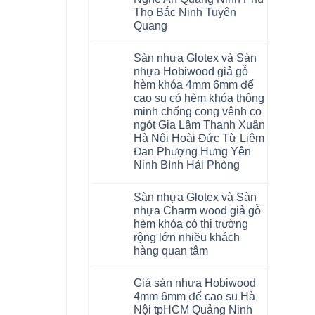
Malaysia
Thọ Bắc Ninh Tuyên
RUM
14
Quang
AI
15
Không
AI
có
Sàn nhựa Glotex và Sàn
13
bình
RUM
luận
nhựa Hobiwood giả gỗ
AI
ở
hèm khóa 4mm 6mm đế
35
Sửa
AI
sàn
cao su có hèm khóa thông
36
nhựa
minh chống cong vênh co
RUM
giả
AI
gỗ
ngót Gia Lâm Thanh Xuân
37
hèm
Hà Nội Hoài Đức Từ Liêm
AI
khóa
dày
4mm
Đan Phượng Hưng Yên
12mm
6mm
Ninh Bình Hải Phòng
bản
đế
to
cao
Không
tại
su
có
Hà
glotex
Sàn nhựa Glotex và Sàn
bình
Nội
charm
luận
nhựa Charm wood giả gỗ
Thanh
wood
ở
Xuân
hobiwood
hèm khóa có thị trường
Sàn
Thanh
kosmos
nhựa
rộng lớn nhiều khách
Trì
fukione
Glotex
Bắc
hàng quan tâm
wilson
và
Ninh
mikado
Sàn
Không
Cầu
4mm
nhựa
có
Giấy
6mm
Hobiwood
Giá sàn nhựa Hobiwood
bình
Tây
báo
giả
luận
Hồ
4mm 6mm đế cao su Hà
giá
gỗ
ở
Hưng
thợ
hèm
Nội tpHCM Quảng Ninh
Sàn
Yên
Sửa