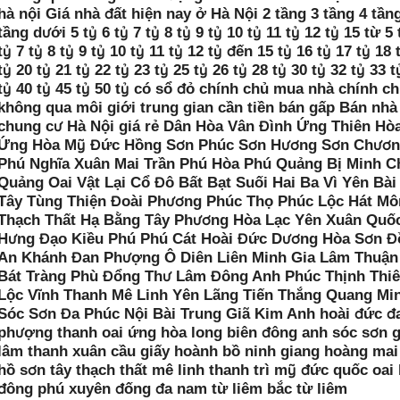
hà nội Giá nhà đất hiện nay ở Hà Nội 2 tầng 3 tầng 4 tần
tầng dưới 5 tỷ 6 tỷ 7 tỷ 8 tỷ 9 tỷ 10 tỷ 11 tỷ 12 tỷ 15 từ 5 
tỷ 7 tỷ 8 tỷ 9 tỷ 10 tỷ 11 tỷ 12 tỷ đến 15 tỷ 16 tỷ 17 tỷ 18 
tỷ 20 tỷ 21 tỷ 22 tỷ 23 tỷ 25 tỷ 26 tỷ 28 tỷ 30 tỷ 32 tỷ 33 t
tỷ 40 tỷ 45 tỷ 50 tỷ có sổ đỏ chính chủ mua nhà chính c
không qua môi giới trung gian cần tiền bán gấp Bán nhà
chung cư Hà Nội giá rẻ Dân Hòa Vân Đình Ứng Thiên Hò
Ứng Hòa Mỹ Đức Hồng Sơn Phúc Sơn Hương Sơn Chươ
Phú Nghĩa Xuân Mai Trần Phú Hòa Phú Quảng Bị Minh C
Quảng Oai Vật Lại Cổ Đô Bất Bạt Suối Hai Ba Vì Yên Bài
Tây Tùng Thiện Đoài Phương Phúc Thọ Phúc Lộc Hát Mô
Thạch Thất Hạ Bằng Tây Phương Hòa Lạc Yên Xuân Quố
Hưng Đạo Kiều Phú Phú Cát Hoài Đức Dương Hòa Sơn Đ
An Khánh Đan Phượng Ô Diên Liên Minh Gia Lâm Thuận
Bát Tràng Phù Đổng Thư Lâm Đông Anh Phúc Thịnh Thi
Lộc Vĩnh Thanh Mê Linh Yên Lãng Tiến Thắng Quang Mi
Sóc Sơn Đa Phúc Nội Bài Trung Giã Kim Anh hoài đức đ
phượng thanh oai ứng hòa long biên đông anh sóc sơn g
lâm thanh xuân cầu giấy hoành bồ ninh giang hoàng mai
hồ sơn tây thạch thất mê linh thanh trì mỹ đức quốc oai
đông phú xuyên đống đa nam từ liêm bắc từ liêm