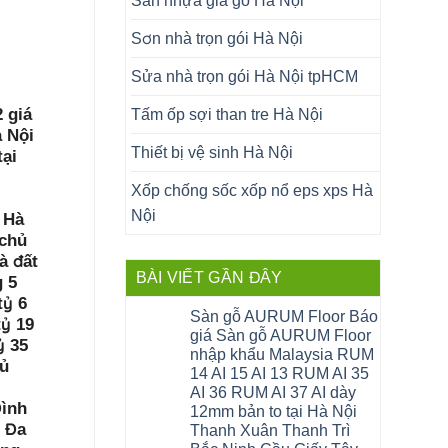
Sàn nhựa giả gỗ Hà Nội
Sơn nhà trọn gói Hà Nội
Sửa nhà trọn gói Hà Nội tpHCM
 giá
Tấm ốp sợi than tre Hà Nội
à Nội
Thiết bị vệ sinh Hà Nội
tại
i
Xốp chống sốc xốp nổ eps xps Hà
Nội
 Hà
 chủ
à đất
BÀI VIẾT GẦN ĐÂY
g 5
tỷ 6
Sàn gỗ AURUM Floor Báo
tỷ 19
giá Sàn gỗ AURUM Floor
ỷ 35
nhập khẩu Malaysia RUM
hủ
14 AI 15 AI 13 RUM AI 35
AI 36 RUM AI 37 AI dày
Đình
12mm bản to tại Hà Nội
 Đa
Thanh Xuân Thanh Trì