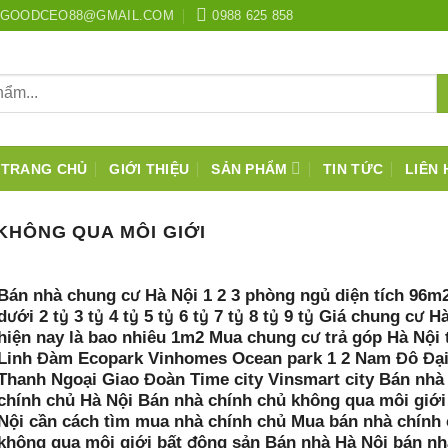
GOODCEO88@GMAIL.COM
0988 625 858
TRANG CHỦ
GIỚI THIỆU
SẢN PHẨM
TIN TỨC
LIÊN 
KHÔNG QUA MÔI GIỚI
Bán nhà chung cư Hà Nội 1 2 3 phòng ngủ diện tích 96m2
dưới 2 tỷ 3 tỷ 4 tỷ 5 tỷ 6 tỷ 7 tỷ 8 tỷ 9 tỷ Giá chung cư H
hiện nay là bao nhiêu 1m2 Mua chung cư trả góp Hà Nội 
Linh Đàm Ecopark Vinhomes Ocean park 1 2 Nam Đô Đạ
Thanh Ngoại Giao Đoàn Time city Vinsmart city Bán nhà
chính chủ Hà Nội Bán nhà chính chủ không qua môi giới
Nội cần cách tìm mua nhà chính chủ Mua bán nhà chính
không qua môi giới bất động sản Bán nhà Hà Nội bán nh