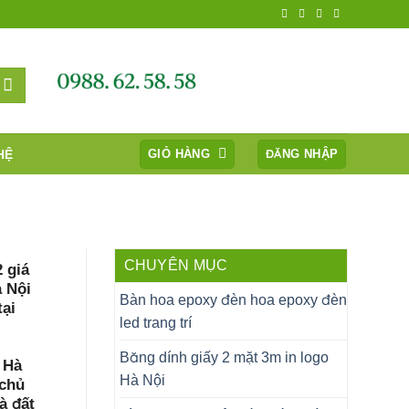
HỆ
GIỎ HÀNG
ĐĂNG NHẬP
CHUYÊN MỤC
 giá
à Nội
Bàn hoa epoxy đèn hoa epoxy đèn
tại
led trang trí
i
Băng dính giấy 2 mặt 3m in logo
 Hà
Hà Nội
 chủ
à đất