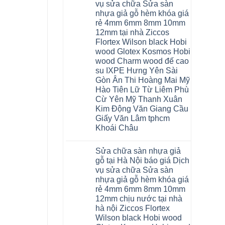
nhựa
Bắc
vụ sửa chữa Sửa sàn
Thanh
nhà
Ninh
Xuân
nhựa giả gỗ hèm khóa giá
vệ
Thanh
tpHCM
sinh
Xuân
rẻ 4mm 6mm 8mm 10mm
Đà
tại
Tây
Nẵng
12mm tại nhà Ziccos
Hà
Hồ
Gia
Nội
Flortex Wilson black Hobi
Hải
Lâm
báo
Phòng
Phú
wood Glotex Kosmos Hobi
giá
Thái
Thọ
cửa
wood Charm wood đế cao
Bình
Hải
nhựa
Hưng
Phòng
su IXPE Hưng Yên Sài
nhà
Yên
Sóc
Gòn Ân Thi Hoàng Mai Mỹ
vệ
Hà
Sơn
sinh
Đông
Ninh
Hào Tiên Lữ Từ Liêm Phù
giá
Hạ
Bình
Cừ Yên Mỹ Thanh Xuân
rẻ
Long
Hưng
tpHCM
Yên
Kim Động Văn Giang Cầu
Thanh
Giấy Văn Lâm tphcm
Xuân
Bắc
Khoái Châu
Ninh
Ninh
Không
Bình
có
Sửa chữa sàn nhựa giả
Đà
bình
Nẵng
luận
gỗ tại Hà Nội báo giá Dịch
ở
Quảng
vụ sửa chữa Sửa sàn
Thợ
Ninh
sửa
nhựa giả gỗ hèm khóa giá
sàn
rẻ 4mm 6mm 8mm 10mm
nhựa
thợ
12mm chịu nước tại nhà
sửa
hà nội Ziccos Flortex
sàn
nhà
Wilson black Hobi wood
thợ