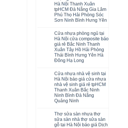
Glotex
khóa
Thanh
Việt
Hà Nội Thanh Xuân
và
4mm
Hóa
Nam
cửa
6mm
Quỳnh
tpHCM Đà Nẵng Gia Lâm
nhựa
đế
Phụ
Phú Thọ Hải Phòng Sóc
composite
cao
Phú
giả
su
Sơn Ninh Bình Hưng Yên
Thọ
vân
Hà
Lào
Không
gỗ
Nội
Cai
có
tạo
Tuyên
Cửa nhựa phòng ngủ tại
bình
không
Quang
luận
gian
Hà Nội cửa composite báo
ở
sang
giá rẻ Bắc Ninh Thanh
Sàn
trọng
nhựa
Xuân Tây Hồ Hải Phòng
Glotex
Thái Bình Hưng Yên Hà
4mm
giá
Đông Hạ Long
bao
Không
nhiêu
có
Sàn
Cửa nhựa nhà vệ sinh tại
bình
nhựa
luận
giả
Hà Nội báo giá cửa nhựa
ở
gỗ
nhà vệ sinh giá rẻ tpHCM
Cửa
Glotex
nhựa
có
Thanh Xuân Bắc Ninh
phòng
tốt
Ninh Bình Đà Nẵng
ngủ
không
tại
sàn
Quảng Ninh
Hà
nhựa
Không
Nội
glotex
có
cửa
của
Thợ sửa sàn nhựa thợ
bình
composite
nước
luận
báo
nào
sửa sàn nhà thợ sửa sàn
ở
giá
Hà
gỗ tại Hà Nội báo giá Dịch
Cửa
rẻ
Nội