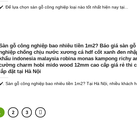
✔️. Để lựa chọn sàn gỗ công nghiệp loại nào tốt nhất hiện nay tại...
Sàn gỗ công nghiệp bao nhiêu tiền 1m2? Báo giá sàn gỗ
nghiệp chống chịu nước xương cá hdf cốt xanh đen nhậ
khẩu indonesia malaysia robina monas kampong richy a
cường charm hobi mido wood 12mm cao cấp giá rẻ thi 
lắp đặt tại Hà Nội
✔️. Sàn gỗ công nghiệp bao nhiêu tiền 1m2? Tại Hà Nội, nhiều khách h
1
2
3