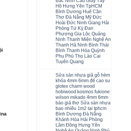
Bắc Ninh Cầu Giấy Tây
Hồ Hưng Yên TpHCM
Bình Dương Huế Cần
Thơ Đà Nẵng Mỹ Đức
Hoài Đức Ninh Giang Hải
Phòng Tứ Kỳ Đan
Phượng Gia Lộc Quảng
Ninh Thanh Miện Nghệ An
Thanh Hà Ninh Bình Thái
ội
Bình Thanh Hóa Quỳnh
Phụ Phú Thọ Lào Cai
Tuyên Quang
Không
có
Sửa sàn nhựa giả gỗ hèm
bình
luận
khóa 4mm 6mm đế cao su
ở
glotex charm wood
Sàn
gỗ
hobiwood kosmos fukione
AURUM
wilson mikado 4mm 6mm
Floor
Báo
báo giá thợ Sửa sàn nhựa
giá
bao nhiêu 1m2 tại tphcm
Sàn
gỗ
ina
Bình Dương Đà Nẵng
AURUM
Khánh Hòa Hải Phòng
Floor
nhập
Lâm Đồng Hưng Yên
khẩu
Nghệ An Quảng Ninh Phú