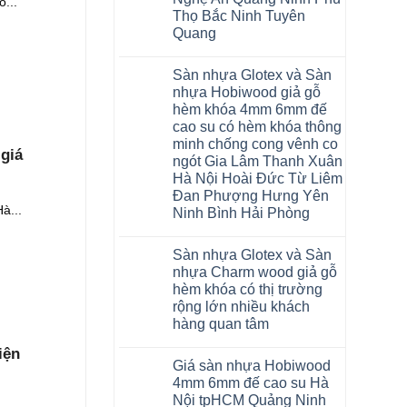
...
Malaysia
Thọ Bắc Ninh Tuyên
RUM
14
Quang
AI
15
Không
AI
có
Sàn nhựa Glotex và Sàn
13
bình
RUM
luận
nhựa Hobiwood giả gỗ
AI
ở
hèm khóa 4mm 6mm đế
35
Sửa
AI
sàn
cao su có hèm khóa thông
36
nhựa
minh chống cong vênh co
RUM
giả
giá
AI
gỗ
ngót Gia Lâm Thanh Xuân
37
hèm
Hà Nội Hoài Đức Từ Liêm
AI
khóa
dày
4mm
Đan Phượng Hưng Yên
12mm
6mm
à...
Ninh Bình Hải Phòng
bản
đế
to
cao
Không
tại
su
có
Hà
glotex
Sàn nhựa Glotex và Sàn
bình
Nội
charm
luận
nhựa Charm wood giả gỗ
Thanh
wood
ở
Xuân
hobiwood
hèm khóa có thị trường
Sàn
Thanh
kosmos
nhựa
rộng lớn nhiều khách
Trì
fukione
Glotex
Bắc
hàng quan tâm
wilson
và
Ninh
mikado
Sàn
Không
Cầu
4mm
nhựa
iện
có
Giấy
6mm
Hobiwood
Giá sàn nhựa Hobiwood
bình
Tây
báo
giả
luận
Hồ
4mm 6mm đế cao su Hà
giá
gỗ
ở
Hưng
thợ
hèm
Nội tpHCM Quảng Ninh
Sàn
Yên
Sửa