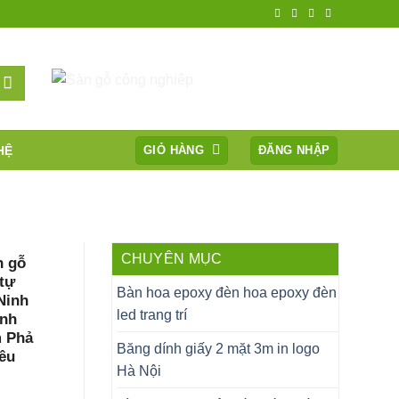
HỆ
GIỎ HÀNG
ĐĂNG NHẬP
CHUYÊN MỤC
n gỗ
 tự
Bàn hoa epoxy đèn hoa epoxy đèn
Ninh
led trang trí
ình
m Phả
Băng dính giấy 2 mặt 3m in logo
êu
Hà Nội