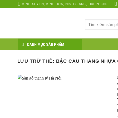
Bỏ
VĨNH XUYÊN, VĨNH HÒA, NINH GIANG, HẢI PHÒNG
qua
nội
Tìm
dung
kiếm:
DANH MỤC SẢN PHẨM
LƯU TRỮ THẺ:
BẬC CẦU THANG NHỰA 