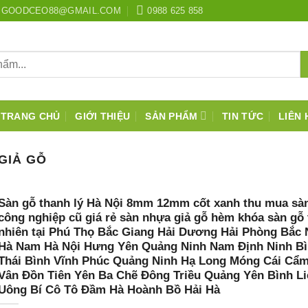
GOODCEO88@GMAIL.COM
0988 625 858
TRANG CHỦ
GIỚI THIỆU
SẢN PHẨM
TIN TỨC
LIÊN 
GIẢ GỖ
Sàn gỗ thanh lý Hà Nội 8mm 12mm cốt xanh thu mua sà
công nghiệp cũ giá rẻ sàn nhựa giả gỗ hèm khóa sàn gỗ
nhiên tại Phú Thọ Bắc Giang Hải Dương Hải Phòng Bắc 
Hà Nam Hà Nội Hưng Yên Quảng Ninh Nam Định Ninh B
Thái Bình Vĩnh Phúc Quảng Ninh Hạ Long Móng Cái Cẩ
Vân Đồn Tiên Yên Ba Chẽ Đông Triều Quảng Yên Bình Li
Uông Bí Cô Tô Đầm Hà Hoành Bồ Hải Hà