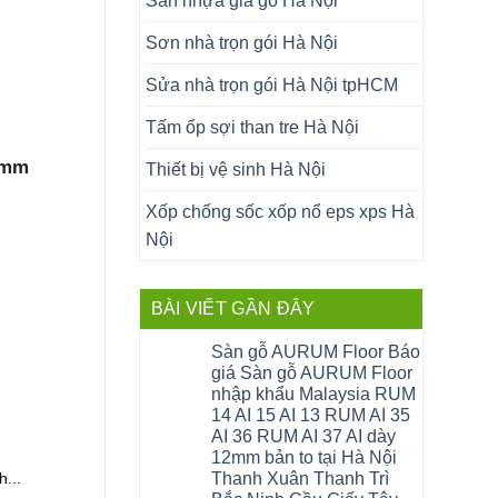
Sàn nhựa giả gỗ Hà Nội
Sơn nhà trọn gói Hà Nội
Sửa nhà trọn gói Hà Nội tpHCM
Tấm ốp sợi than tre Hà Nội
2mm
Thiết bị vệ sinh Hà Nội
Xốp chống sốc xốp nổ eps xps Hà
Nội
BÀI VIẾT GẦN ĐÂY
Sàn gỗ AURUM Floor Báo
giá Sàn gỗ AURUM Floor
nhập khẩu Malaysia RUM
14 AI 15 AI 13 RUM AI 35
AI 36 RUM AI 37 AI dày
12mm bản to tại Hà Nội
Thanh Xuân Thanh Trì
...